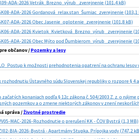
K09-ADA-2026 Vetrák_Brezno_výrub _zverejnenie (101,4 kB)
SK08-ADA-2026 Gordanová_relax.stan_Šumiac_zverejnenie (103,1 
SK07-ADA-2026 Obec Jasenie_oplotenie_zverejnenie (101,8 kB)
SK06-ADA-2026 Kvietok_Kvietková_Brezno_výrub _zverejnenie (10
SK05-ADA-2026 Obec Mýto pod Ďumbierom_výrub _zverejnenie (10
pre občanov /
Pozemky a lesy
O_Postup k možnosti prehodnotenia opatrení na ochranu lesov v
 rozhodnutiu Ústavného súdu Slovenskej republiky o rozpore § 4 až 
o začatých konaniach podľa § 12c zákona č. 504/2003 Z. z. o ná
esných pozemkov a o zmene niektorých zákonov v znení neskorších
á správa /
Životné prostredie
VV05-MAC-2026-Rozhodnutie o prerušení KK - ČOV Bystrá (1,3 MB)
ZI02-BIA-2026-Bystrá - Apartmány Stupka, Prípojka vody (747,2 kB