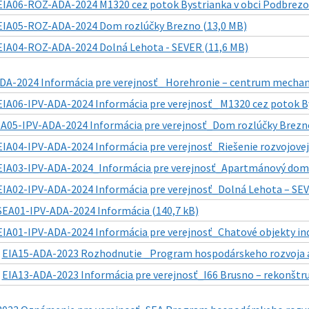
EIA06-ROZ-ADA-2024 M1320 cez potok Bystrianka v obci Podbrezo
EIA05-ROZ-ADA-2024 Dom rozlúčky Brezno (13,0 MB)
EIA04-ROZ-ADA-2024 Dolná Lehota - SEVER (11,6 MB)
DA-2024 Informácia pre verejnosť_ Horehronie – centrum mechani
EIA06-IPV-ADA-2024 Informácia pre verejnosť_ M1320 cez potok By
IA05-IPV-ADA-2024 Informácia pre verejnosť_Dom rozlúčky Brezno
EIA04-IPV-ADA-2024 Informácia pre verejnosť_Riešenie rozvojovej l
EIA03-IPV-ADA-2024_Informácia pre verejnosť_Apartmánový dom 
EIA02-IPV-ADA-2024 Informácia pre verejnosť_Dolná Lehota – SEV
SEA01-IPV-ADA-2024 Informácia (140,7 kB)
EIA01-IPV-ADA-2024 Informácia pre verejnosť_Chatové objekty indi
|
EIA15-ADA-2023 Rozhodnutie _Program hospodárskeho rozvoja a 
|
EIA13-ADA-2023 Informácia pre verejnosť_I66 Brusno – rekonštruk