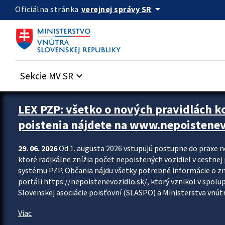
Preskocit na hlavný obsah
arrow_drop_down
verejnej správy SR
Oficiálna stránka
Sekcie MV SR
keyboard_arrow_down
Zastavit automatický posun upútavok
LEX PZP: všetko o nových pravidlách 
poistenia nájdete na www.nepoistenev
29. 06. 2026
Od 1. augusta 2026 vstupujú postupne do praxe 
ktoré radikálne znížia počet nepoistených vozidiel v cestne
systému PZP. Občania nájdu všetky potrebné informácie o 
portáli https://nepoistenevozidlo.sk/, ktorý vznikol v spolu
Slovenskej asociácie poisťovní (SLASPO) a Ministerstva vnútra
Viac