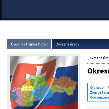
Úvodná stránka MV SR
Okresné úrady
Okresné úra
Okresn
O úrade
Živnosten
Organizač