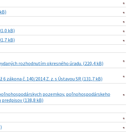
kB)
1,0 kB)
1,7 kB)
ydaných rozhodnutím okresného úradu. (220,4 kB)
6 zákona č. 140/2014 Z. z. s Ústavou SR (131,7 kB)
jme poľnohospodárskych pozemkov, poľnohospodárskeho
 predpisov (138,8 kB)
)