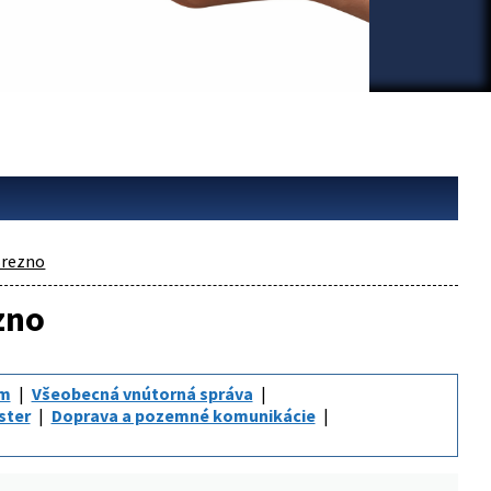
rezno
zno
um
Všeobecná vnútorná správa
ster
Doprava a pozemné komunikácie