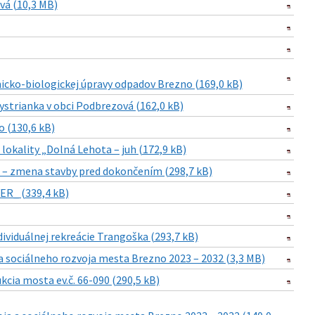
vá (10,3 MB)
cko-biologickej úpravy odpadov Brezno (169,0 kB)
strianka v obci Podbrezová (162,0 kB)
 (130,6 kB)
okality „Dolná Lehota – juh (172,9 kB)
– zmena stavby pred dokončením (298,7 kB)
ER_ (339,4 kB)
viduálnej rekreácie Trangoška (293,7 kB)
sociálneho rozvoja mesta Brezno 2023 – 2032 (3,3 MB)
cia mosta ev.č. 66-090 (290,5 kB)