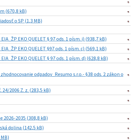
m (670,8 kB)
iadosť o SP (1,3 MB)
EIA_ŽP EKO QUELET § 97 ods. 1 písm. i) (938,7 kB)
 EIA_ŽP EKO QUELET §97 ods. 1 písm. c) (569,1 kB)
EIA_ŽP EKO QUELET § 97 ods. 1 písm. d) (628,8 kB)
 zhodnocovanie odpadov_Resumo s.r.o.- §38 ods. 2 zákon o
24/2006 Z. z. (283,5 kB)
 2026-2035 (308,8 kB)
ká dolina (142,5 kB)
 MB)