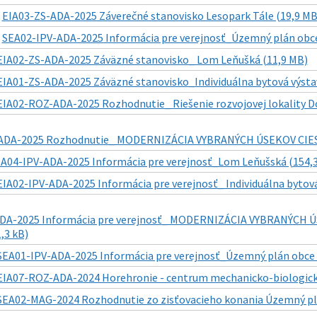
|
EIA03-ZS-ADA-2025 Záverečné stanovisko Lesopark Tále (19,9 MB
|
SEA02-IPV-ADA-2025 Informácia pre verejnosť_Územný plán obce
EIA02-ZS-ADA-2025 Záväzné stanovisko_ Lom Leňušká (11,9 MB)
EIA01-ZS-ADA-2025 Záväzné stanovisko_Individuálna bytová výst
EIA02-ROZ-ADA-2025 Rozhodnutie_ Riešenie rozvojovej lokality Do
ADA-2025 Rozhodnutie_ MODERNIZÁCIA VYBRANÝCH ÚSEKOV CIEST I
IA04-IPV-ADA-2025 Informácia pre verejnosť_Lom Leňušská (154,3
EIA02-IPV-ADA-2025 Informácia pre verejnosť_ Individuálna bytov
DA-2025 Informácia pre verejnosť_ MODERNIZÁCIA VYBRANÝCH ÚS
,3 kB)
SEA01-IPV-ADA-2025 Informácia pre verejnosť_Územný plán obce H
EIA07-ROZ-ADA-2024 Horehronie - centrum mechanicko-biologicke
SEA02-MAG-2024 Rozhodnutie zo zisťovacieho konania Územný plá