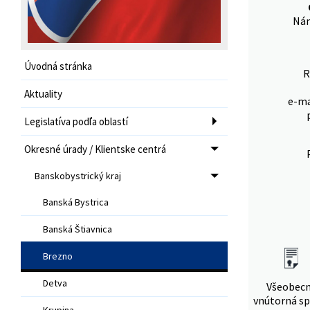
Nám
Úvodná stránka
R
Aktuality
e-ma
Legislatíva podľa oblastí
Okresné úrady / Klientske centrá
Banskobystrický kraj
Banská Bystrica
Banská Štiavnica
Brezno
Detva
Všeobec
vnútorná sp
Krupina