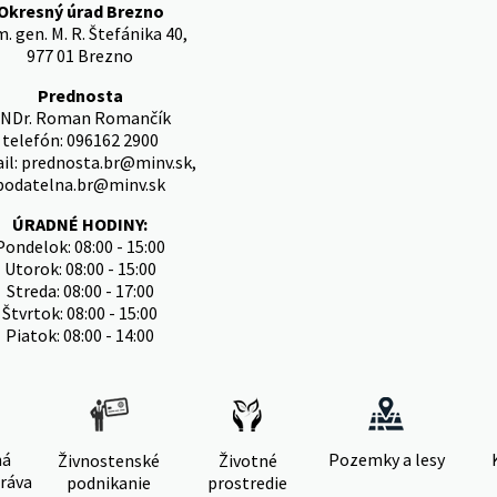
Okresný úrad Brezno
. gen. M. R. Štefánika 40,
977 01 Brezno
Prednosta
NDr. Roman Romančík
telefón: 096162 2900
il: prednosta.br@minv.sk,
podatelna.br@minv.sk
ÚRADNÉ HODINY:
Pondelok: 08:00 - 15:00
Utorok: 08:00 - 15:00
Streda: 08:00 - 17:00
Štvrtok: 08:00 - 15:00
Piatok: 08:00 - 14:00
ná
Pozemky a lesy
Živnostenské
Životné
ráva
podnikanie
prostredie