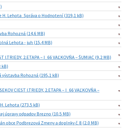
)
 H. Lehota_Správa o Hodnotení (319,1 kB)
avba Rohozná (14,6 MB)
lná Lehota - juh (15,4 MB)
.TRIEDY, 2.ETAPA – I_66 VAĽKOVŇA – ŠUMIAC (9,2 MB)
 kB)
á výstavba Rohozná (195,1 kB)
EKOV CIEST I.TRIEDY, 2.ETAPA – I_66 VAĽKOVŇA –
. Lehota (273,5 kB)
j úpravy odpadov Brezno (10,5 MB)
n obce Podbrezová Zmeny a doplnky č. 8 (2,0 MB)