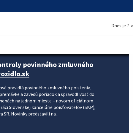
Dnes je 7.
kontroly povinného zmluvného
ozidlo.sk
nové pravidlá povinného zmluvného poistenia,
j premávke a zavedú poriadok a spravodlivosť do
zmenách na jednom mieste – novom oficiálnom
práci Slovenskej kancelárie poisťovateľov (SKP),
 SR. Novinky predstavili na...