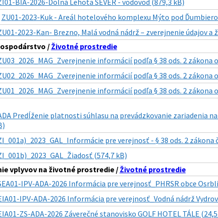
ZI01-BIA-2026-Dolná Lehota SEVER - vodovod (879,3 kB)
|
ZU01-2023-Kuk - Areál hotelového komplexu Mýto pod Ďumbiero
ZU01-2023-Kan- Brezno, Malá vodná nádrž – zverejnenie údajov a ž
ospodárstvo /
Životné prostredie
ZU03_2026_MAG_Zverejnenie informácií podľa § 38 ods. 2 zákona o 
ZU02_2026_MAG_Zverejnenie informácií podľa § 38 ods. 2 zákona o
ZU01_2026_MAG_Zverejnenie informácií podľa § 38 ods. 2 zákona o 
DA Predĺženie platnosti súhlasu na prevádzkovanie zariadenia na
B)
ZI_001a)_2023_GAL_Informácie pre verejnosť - § 38 ods. 2 zákona č. 
ZI_001b)_2023_GAL_Žiadosť (574,7 kB)
e vplyvov na životné prostredie /
Životné prostredie
SEA01-IPV-ADA-2026 Informácia pre verejnosť_PHRSR obce Osrblie
EIA01-IPV-ADA-2026 Informácia pre verejnosť_Vodná nádrž Vydrovs
EIA01-ZS-ADA-2026 Záverečné stanovisko GOLF HOTEL TÁLE (24,5