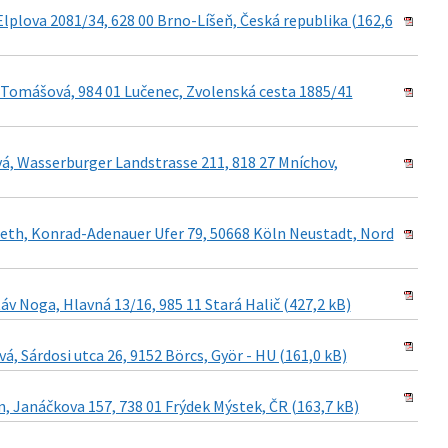
lplova 2081/34, 628 00 Brno-Líšeň, Česká republika (162,6
 Tomášová, 984 01 Lučenec, Zvolenská cesta 1885/41
vá, Wasserburger Landstrasse 211, 818 27 Mníchov,
beth, Konrad-Adenauer Ufer 79, 50668 Köln Neustadt, Nord
v Noga, Hlavná 13/16, 985 11 Stará Halič (427,2 kB)
, Sárdosi utca 26, 9152 Börcs, Györ - HU (161,0 kB)
, Janáčkova 157, 738 01 Frýdek Mýstek, ČR (163,7 kB)