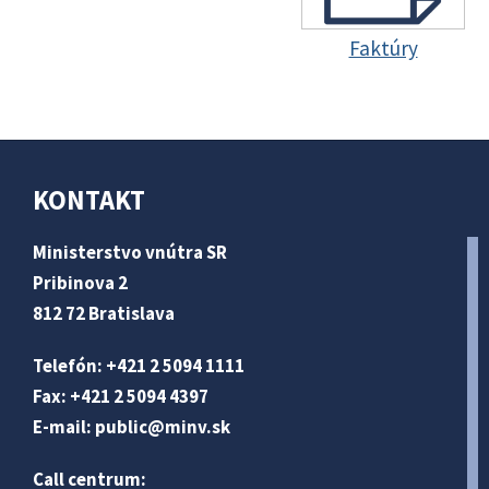
Faktúry
KONTAKT
Ministerstvo vnútra SR
Pribinova 2
812 72 Bratislava
Telefón: +421 2 5094 1111
Fax: +421 2 5094 4397
E-mail:
public@minv
.sk
Call centrum: