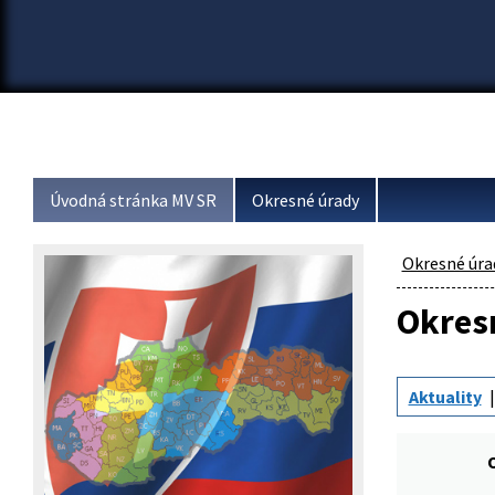
Úvodná stránka MV SR
Okresné úrady
Okresné úra
Okresn
Aktuality