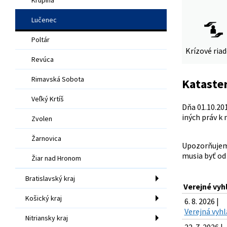
Lučenec
Poltár
Krízové ria
Revúca
Rimavská Sobota
Kataster
Veľký Krtíš
Dňa 01.10.201
iných práv k
Zvolen
Žarnovica
Upozorňujeme
musia byť od
Žiar nad Hronom
Bratislavský kraj
Verejné vyh
Košický kraj
6. 8. 2026 |
Verejná vyhl
Nitriansky kraj