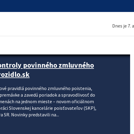
Dnes je 7.
kontroly povinného zmluvného
ozidlo.sk
nové pravidlá povinného zmluvného poistenia,
j premávke a zavedú poriadok a spravodlivosť do
zmenách na jednom mieste – novom oficiálnom
práci Slovenskej kancelárie poisťovateľov (SKP),
 SR. Novinky predstavili na...