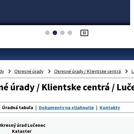
pause_presentation
dy
Okresné úrady
Okresné úrady / Klientske centrá
L
é úrady / Klientske centrá / Luč
Úradná tabuľa
Dokumenty na stiahnutie
Kontakty
Okresný úrad Lučenec
Kataster