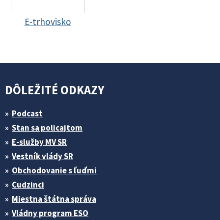
E-trhovisko
DÔLEŽITÉ ODKAZY
Podcast
Stan sa policajtom
E-služby MV SR
Vestník vlády SR
Obchodovanie s ľuďmi
Cudzinci
Miestna štátna správa
Vládny program ESO