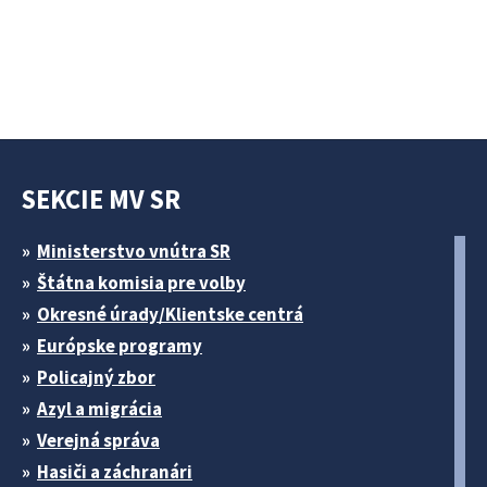
SEKCIE MV SR
Ministerstvo vnútra SR
Štátna komisia pre volby
Okresné úrady/Klientske centrá
Európske programy
Policajný zbor
Azyl a migrácia
Verejná správa
Hasiči a záchranári