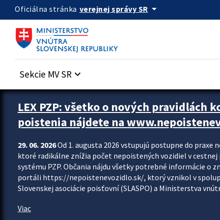
Preskocit na hlavný obsah
arrow_drop_down
verejnej správy SR
Oficiálna stránka
Sekcie MV SR
keyboard_arrow_down
Zastavit automatický posun upútavok
LEX PZP: všetko o nových pravidlách 
poistenia nájdete na www.nepoistenev
29. 06. 2026
Od 1. augusta 2026 vstupujú postupne do praxe 
ktoré radikálne znížia počet nepoistených vozidiel v cestne
systému PZP. Občania nájdu všetky potrebné informácie o 
portáli https://nepoistenevozidlo.sk/, ktorý vznikol v spolu
Slovenskej asociácie poisťovní (SLASPO) a Ministerstva vnútra
Viac