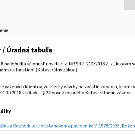
denie
 / Úradná tabuľa
8 nadobudla účinnosť novela č. z. NR SR č. 212/2018 Z. z., ktorým sa
 nehnuteľnostiam (Katastrálny zákon).
 vážených klientov, že všetky návrhy na začatie konania, ktoré 
 01.10.2018 v súlade s § 24 novelizovaného Katastrálneho zákona.
lášky
áška a Rozhodnutie o ustanovení opatrovníka V-1578/2026, Božena 