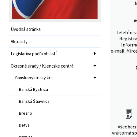
M
v
Úvodná stránka
telefón: 
Registra
Aktuality
Informá
e-mail: Miro
Legislatíva podľa oblastí
Okresné úrady / Klientske centrá
Banskobystrický kraj
Banská Bystrica
Banská Štiavnica
Brezno
Detva
Všeobec
vnútorná sp
Krupina