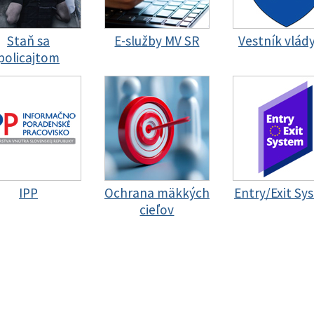
Staň sa
E-služby MV SR
Vestník vlád
policajtom
IPP
Ochrana mäkkých
Entry/Exit Sy
cieľov