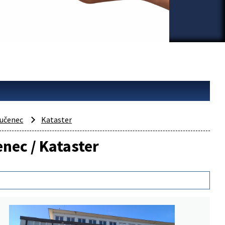
učenec
Kataster
enec / Kataster