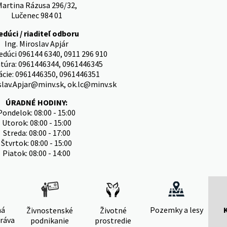
artina Rázusa 296/32,
Lučenec 984 01
edúci / riaditeľ odboru
Ing. Miroslav Apjár
vedúci 096144 6340, 0911 296 910
túra: 0961446344, 0961446345
cie: 0961446350, 0961446351
slav.Apjar@minv.sk, ok.lc@minv.sk
ÚRADNÉ HODINY:
Pondelok: 08:00 - 15:00
Utorok: 08:00 - 15:00
Streda: 08:00 - 17:00
Štvrtok: 08:00 - 15:00
Piatok: 08:00 - 14:00
ná
Pozemky a lesy
Živnostenské
Životné
ráva
podnikanie
prostredie