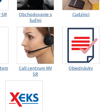
y SR
Obchodovanie s
Cudzinci
ľuďmi
stem
Call centrum MV
Objednávky
SR