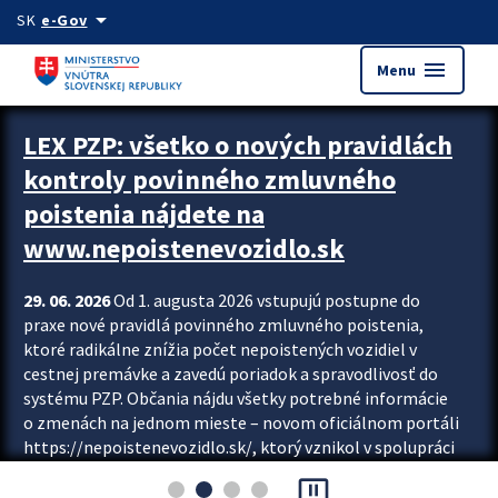
Preskocit na hlavný obsah
arrow_drop_down
SK
e-Gov
menu
Menu
Zastavit automatický posun upútavok
LEX PZP: všetko o nových pravidlách
kontroly povinného zmluvného
poistenia nájdete na
www.nepoistenevozidlo.sk
29. 06. 2026
Od 1. augusta 2026 vstupujú postupne do
praxe nové pravidlá povinného zmluvného poistenia,
ktoré radikálne znížia počet nepoistených vozidiel v
cestnej premávke a zavedú poriadok a spravodlivosť do
systému PZP. Občania nájdu všetky potrebné informácie
o zmenách na jednom mieste – novom oficiálnom portáli
https://nepoistenevozidlo.sk/, ktorý vznikol v spolupráci
Slovenskej kancelárie poisťovateľov (SKP), Slovenskej
pause_presentation
asociácie poisťovní (SLASPO) a Ministerstva vnútra SR.