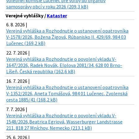
volebnej komisie Lučenec pre voľby do orgánov
samosprávy obcí v roku 2026 (209,3 kB)
Verejné vyhlášky /
Kataster
6. 8. 2026 |
Verejná vyhláška a Rozhodnutie o ustanovení opatrovníka
V-1578/2026, Božena Žigová, Rúbanisko II. 429/69, 984 03
Lučenec (169,2 kB)
22. 7. 2026 |
Verejná vyhláška a Rozhodnutie o povolení vkladu V-
1647/2026, Radek Novák, Elplova 2081/34, 628 00 Brno-
Líšeň, Česká republika (162,6 kB)
16. 7. 2026 |
Verejná vyhláška a Rozhodnutie o ustanovení opatrovníka
V-1352/2026, Aneta Tomášová, 984 01 Lučenec, Zvolenská
cesta 1885/41 (168,2 kB)
7. 7. 2026 |
Verejná vyhláška a Rozhodnutie o povolení vkladu V-
1548/2026,Beatrica Egriová, Wasserburger Landstrasse
211, 818 27 Mníchov, Nemecko (213,1 kB)
25. 6. 2026 |