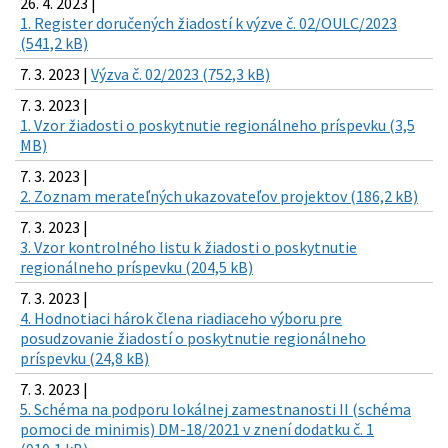
26. 4. 2023 |
1. Register doručených žiadostí k výzve č. 02/OULC/2023
(541,2 kB)
7. 3. 2023 |
Výzva č. 02/2023 (752,3 kB)
7. 3. 2023 |
1. Vzor žiadosti o poskytnutie regionálneho príspevku (3,5
MB)
7. 3. 2023 |
2. Zoznam merateľných ukazovateľov projektov (186,2 kB)
7. 3. 2023 |
3. Vzor kontrolného listu k žiadosti o poskytnutie
regionálneho príspevku (204,5 kB)
7. 3. 2023 |
4. Hodnotiaci hárok člena riadiaceho výboru pre
posudzovanie žiadostí o poskytnutie regionálneho
príspevku (24,8 kB)
7. 3. 2023 |
5. Schéma na podporu lokálnej zamestnanosti II (schéma
pomoci de minimis) DM-18/2021 v znení dodatku č. 1