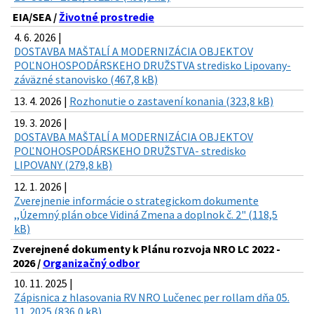
EIA/SEA /
Životné prostredie
4. 6. 2026 |
DOSTAVBA MAŠTALÍ A MODERNIZÁCIA OBJEKTOV
POĽNOHOSPODÁRSKEHO DRUŽSTVA stredisko Lipovany-
záväzné stanovisko (467,8 kB)
13. 4. 2026 |
Rozhonutie o zastavení konania (323,8 kB)
19. 3. 2026 |
DOSTAVBA MAŠTALÍ A MODERNIZÁCIA OBJEKTOV
POĽNOHOSPODÁRSKEHO DRUŽSTVA- stredisko
LIPOVANY (279,8 kB)
12. 1. 2026 |
Zverejnenie informácie o strategickom dokumente
,,Územný plán obce Vidiná Zmena a doplnok č. 2" (118,5
kB)
Zverejnené dokumenty k Plánu rozvoja NRO LC 2022 -
2026 /
Organizačný odbor
10. 11. 2025 |
Zápisnica z hlasovania RV NRO Lučenec per rollam dňa 05.
11. 2025 (836,0 kB)