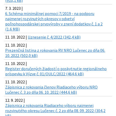
(910,1 kB)
7. 3. 2023 |
6. Schéma minimálnej pomoci 7/2019 - na podporu
najmenej rozvinutých okresov v odvetví
poľnohospodárskej prvovýroby v znení dodatkov č. 1 a 2
(1,6 MB)
11. 10. 2022 |
Uznesenie č. 4/2022 (342,4 kB)
11. 10. 2022 |
Prezenčná listina z rokovania RV NRO Lučenec zo dňa 06.
10. 2022 (502,0 kB)
11. 10. 2022 |
Register doručených žiadostí o poskytnutie regionálneho
príspevku k Výzve č. 01/OULC/2022 (464,6 kB)
11. 10. 2022 |
Zápisnica z rokovania členov Riadiaceho výboru NRO
Lučenec č. 3 zo dňa 06. 10. 2022 (444,6 kB)
12. 9. 2022 |
Zápisnica z rokovania Riadiaceho výboru najmenej
rozvinutého okresu Lučenec č. 2 zo dňa 08. 09. 2022 (304,2
kB)