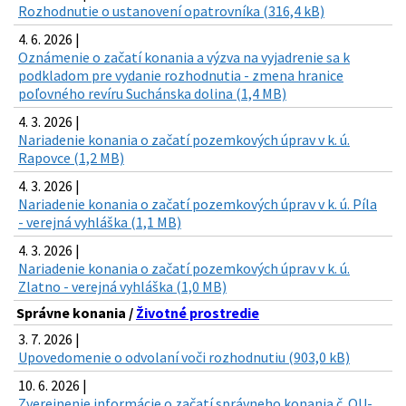
Rozhodnutie o ustanovení opatrovníka (316,4 kB)
4. 6. 2026 |
Oznámenie o začatí konania a výzva na vyjadrenie sa k
podkladom pre vydanie rozhodnutia - zmena hranice
poľovného revíru Suchánska dolina (1,4 MB)
4. 3. 2026 |
Nariadenie konania o začatí pozemkových úprav v k. ú.
Rapovce (1,2 MB)
4. 3. 2026 |
Nariadenie konania o začatí pozemkových úprav v k. ú. Píla
- verejná vyhláška (1,1 MB)
4. 3. 2026 |
Nariadenie konania o začatí pozemkových úprav v k. ú.
Zlatno - verejná vyhláška (1,0 MB)
Správne konania /
Životné prostredie
3. 7. 2026 |
Upovedomenie o odvolaní voči rozhodnutiu (903,0 kB)
10. 6. 2026 |
Zverejnenie informácie o začatí správneho konania č. OU-