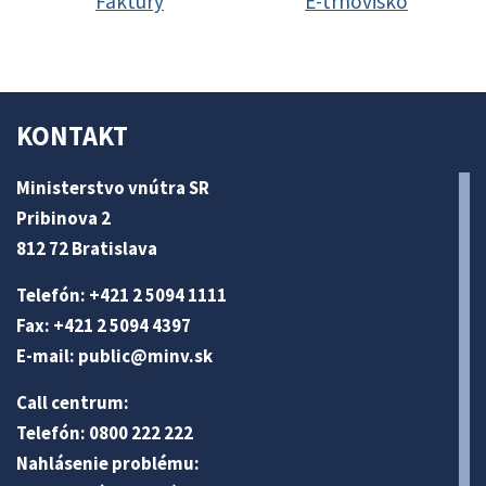
Faktúry
E-trhovisko
KONTAKT
Ministerstvo vnútra SR
Pribinova 2
812 72 Bratislava
Telefón: +421 2 5094 1111
Fax: +421 2 5094 4397
E-mail:
public@minv
.sk
Call centrum:
Telefón: 0800 222 222
Nahlásenie problému: