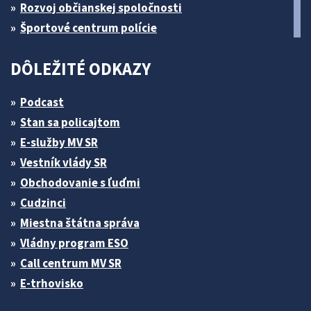
Rozvoj občianskej spoločnosti
Športové centrum polície
DÔLEŽITÉ ODKAZY
Podcast
Stan sa policajtom
E-služby MV SR
Vestník vlády SR
Obchodovanie s ľuďmi
Cudzinci
Miestna štátna správa
Vládny program ESO
Call centrum MV SR
E-trhovisko