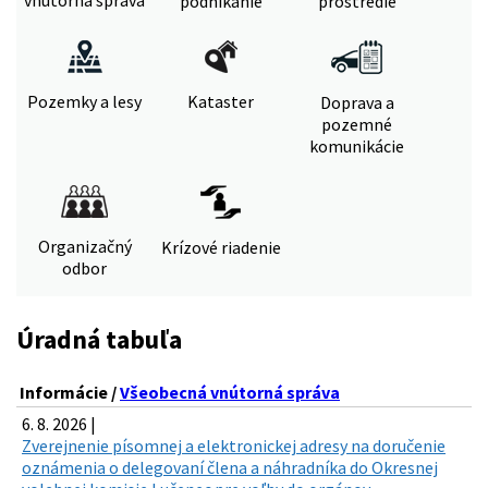
vnútorná správa
podnikanie
prostredie
Pozemky a lesy
Kataster
Doprava a
pozemné
komunikácie
Organizačný
Krízové riadenie
odbor
Úradná tabuľa
Informácie /
Všeobecná vnútorná správa
6. 8. 2026 |
Zverejnenie písomnej a elektronickej adresy na doručenie
oznámenia o delegovaní člena a náhradníka do Okresnej