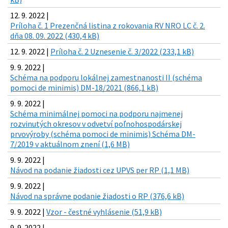
12. 9. 2022 |
Príloha č. 1 Prezenčná listina z rokovania RV NRO LC č. 2.
dňa 08. 09. 2022 (430,4 kB)
12. 9. 2022 |
Príloha č. 2 Uznesenie č. 3/2022 (233,1 kB)
9. 9. 2022 |
Schéma na podporu lokálnej zamestnanosti II (schéma
pomoci de minimis) DM-18/2021 (866,1 kB)
9. 9. 2022 |
Schéma minimálnej pomoci na podporu najmenej
rozvinutých okresov v odvetví poľnohospodárskej
prvovýroby (schéma pomoci de minimis) Schéma DM-
7/2019 v aktuálnom znení (1,6 MB)
9. 9. 2022 |
Návod na podanie žiadosti cez UPVS per RP (1,1 MB)
9. 9. 2022 |
Návod na správne podanie žiadosti o RP (376,6 kB)
9. 9. 2022 |
Vzor - čestné vyhlásenie (51,9 kB)
9. 9. 2022 |