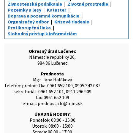
Živnostenské podnikanie
Životné prostredie
Pozemky a lesy
Kataster
Doprava a pozemné komunikácie
Organizačný odbor
Krízové riadenie
Protikorupčná linka
Slobodný prístup k informáciám
Okresný úrad Lučenec
Námestie republiky 26,
984 36 Lučenec
Prednosta
Mgr. Jana Haláková
telefón: prednostka: 0961 652 100, 0905 342 087
sekretariát: 0961 652 101, 0911 296 909
fax: 0961 652 109
e-mail: prednosta.lc@minv.sk
ÚRADNÉ HODINY:
Pondelok: 08:00 - 15:00
Utorok: 08:00 - 15:00
Streda: 08:00 - 17:00