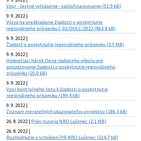
Vzor - čestné vyhlásenie –spolufinancovanie (51,9 kB)
9. 9. 2022 |
Výzva na predkladanie žiadosti o poskytnutie
regionálneho príspevku č. 01/OULC/2022 (963,8 kB)
9. 9. 2022 |
Žiadosť o poskytnutie regionálneho príspevku (3,5 MB)
9. 9. 2022 |
Hodnotiaci hárok člena riadiaceho výboru pre
posudzovanie žiadostí o poskytnutie regionálneho
príspevku (25,0 kB)
9. 9. 2022 |
Vzor kontrolného listu k žiadosti o poskytnutie
regionálneho príspevku (199,4 kB)
9. 9. 2022 |
Zoznam merateľných ukazovateľov projektov (186,3 kB)
26. 8. 2022 |
Plán rozvoja NRO Lučenec (2,1 MB)
26. 8. 2022 |
Rozhodnutie o schválení PR NRO Lučenec (214,7 kB)