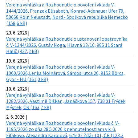
Verejná vyhláška a Rozhodnutie o povolení vkladu V-
1444/2026, Franzek Elisabeth, Konrad-Adenauer Ufer 79,
50668 Köln Neustadt, Nord - Spolková republika Nemecko
(158,6 kB)
23. 6. 2026 |
Verejná vyhláška a Rozhodnutie o ustanovení opatrovníka
č. V-1344/2026, Gustáv Noga, Hlavná 13/16, 985 11 Stará
Halič (427,2 kB)
19. 6. 2026 |
Verejná vyhláška a Rozhodnutie o povolení vkladu V-
1060/2026,Lenka Molnárová, Sárdosi utca 26, 9152 Börcs,
Györ - HU (161,0 kB)
10. 6. 2026 |
Verejná vyhláška a Rozhodnutie o povolení vkladu V-
1282/2026, Vastimil Diškan, Janáčkova 157, 738 01 Frýdek
Mýstek, ČR (163,7 kB)
2. 6. 2026 |
Verejná vyhláška a Rozhodnutie o povolení vkladu č. V-
1195/2026 zo dňa 28.5.2026 k nehnuteľnostiam v k. ú.
Fiľakovo, Alexandra Karolová, 679 02 Žďár 101, ČR (123,3