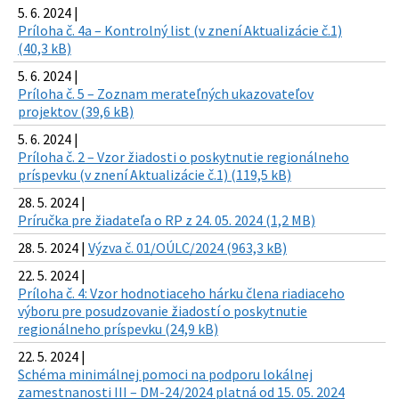
5. 6. 2024 |
Príloha č. 4a – Kontrolný list (v znení Aktualizácie č.1)
(40,3 kB)
5. 6. 2024 |
Príloha č. 5 – Zoznam merateľných ukazovateľov
projektov (39,6 kB)
5. 6. 2024 |
Príloha č. 2 – Vzor žiadosti o poskytnutie regionálneho
príspevku (v znení Aktualizácie č.1) (119,5 kB)
28. 5. 2024 |
Príručka pre žiadateľa o RP z 24. 05. 2024 (1,2 MB)
28. 5. 2024 |
Výzva č. 01/OÚLC/2024 (963,3 kB)
22. 5. 2024 |
Príloha č. 4: Vzor hodnotiaceho hárku člena riadiaceho
výboru pre posudzovanie žiadostí o poskytnutie
regionálneho príspevku (24,9 kB)
22. 5. 2024 |
Schéma minimálnej pomoci na podporu lokálnej
zamestnanosti III – DM-24/2024 platná od 15. 05. 2024