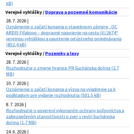
kB)
Verejné vyhlášky /
Doprava a pozemné komunikácie
28. 7. 2026 |
Oznámenie o začatí konania o stavebnom zámere „OC
ARDIS Fiľakovo – dopravné napojenie na cestu III/2674“
verejnou vyhláškou a upustenie od ústneho pojednávania
(852,4 kB)
Verejné vyhlášky /
Pozemky a lesy
28. 7. 2026 |
Rozhodnutie o zmene hranice PR Suchánska dolina (2,7
MB)
10. 7. 2026 |
Oznámenie o začatí konania a výzva na vyjadrenie sa k
podkladom pre vydanie rozhodnutia (501,5 kB)
8. 7. 2026 |
Rozhodnutie o poverení vykonaním ochrany poľovníctva a
zabezpečením starostlivosti o zver v revíri Suchánska
dolina (1,7 MB)
24. 6. 2026 |