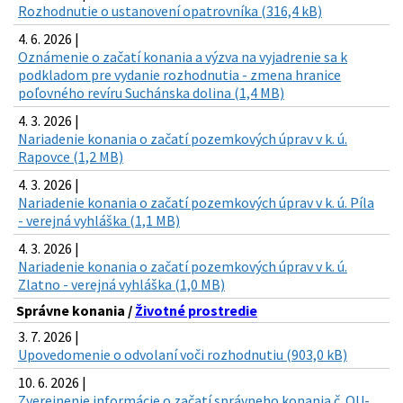
Rozhodnutie o ustanovení opatrovníka (316,4 kB)
4. 6. 2026 |
Oznámenie o začatí konania a výzva na vyjadrenie sa k
podkladom pre vydanie rozhodnutia - zmena hranice
poľovného revíru Suchánska dolina (1,4 MB)
4. 3. 2026 |
Nariadenie konania o začatí pozemkových úprav v k. ú.
Rapovce (1,2 MB)
4. 3. 2026 |
Nariadenie konania o začatí pozemkových úprav v k. ú. Píla
- verejná vyhláška (1,1 MB)
4. 3. 2026 |
Nariadenie konania o začatí pozemkových úprav v k. ú.
Zlatno - verejná vyhláška (1,0 MB)
Správne konania /
Životné prostredie
3. 7. 2026 |
Upovedomenie o odvolaní voči rozhodnutiu (903,0 kB)
10. 6. 2026 |
Zverejnenie informácie o začatí správneho konania č. OU-