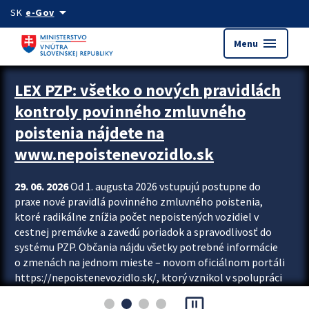
Preskocit na hlavný obsah
arrow_drop_down
SK
e-Gov
menu
Menu
Zastavit automatický posun upútavok
LEX PZP: všetko o nových pravidlách
kontroly povinného zmluvného
poistenia nájdete na
www.nepoistenevozidlo.sk
29. 06. 2026
Od 1. augusta 2026 vstupujú postupne do
praxe nové pravidlá povinného zmluvného poistenia,
ktoré radikálne znížia počet nepoistených vozidiel v
cestnej premávke a zavedú poriadok a spravodlivosť do
systému PZP. Občania nájdu všetky potrebné informácie
o zmenách na jednom mieste – novom oficiálnom portáli
https://nepoistenevozidlo.sk/, ktorý vznikol v spolupráci
Slovenskej kancelárie poisťovateľov (SKP), Slovenskej
pause_presentation
asociácie poisťovní (SLASPO) a Ministerstva vnútra SR.