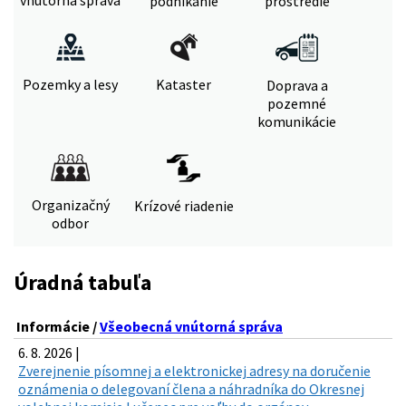
vnútorná správa
podnikanie
prostredie
Pozemky a lesy
Kataster
Doprava a
pozemné
komunikácie
Organizačný
Krízové riadenie
odbor
Úradná tabuľa
Informácie /
Všeobecná vnútorná správa
6. 8. 2026 |
Zverejnenie písomnej a elektronickej adresy na doručenie
oznámenia o delegovaní člena a náhradníka do Okresnej