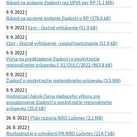
Návod na podanie žiadosti cez UPVS per RP (1,1 MB)
9. 9. 2022 |
Návod na správne podanie žiadosti o RP (376,6 kB)
9. 9. 2022 |
Vzor - čestné vyhlásenie (51,9 kB)
9. 9. 2022 |
Vzor - čestné vyhlásenie –spolufinancovanie (51,9 kB)
9. 9. 2022 |
Výzva na predkladanie žiadosti o poskytnutie
regionálneho príspevku č. 01/OULC/2022 (963,8 kB)
9. 9. 2022 |
Žiadosť o poskytnutie regionálneho príspevku (3,5 MB)
9. 9. 2022 |
Hodnotiaci hárok člena riadiaceho výboru pre
posudzovanie žiadostí o poskytnutie regionálneho
príspevku (25,0 kB)
26. 8. 2022 |
Plán rozvoja NRO Lučenec (2,1 MB)
26. 8. 2022 |
Rozhodnutie o schválení PR NRO Lučenec (214,7 kB)