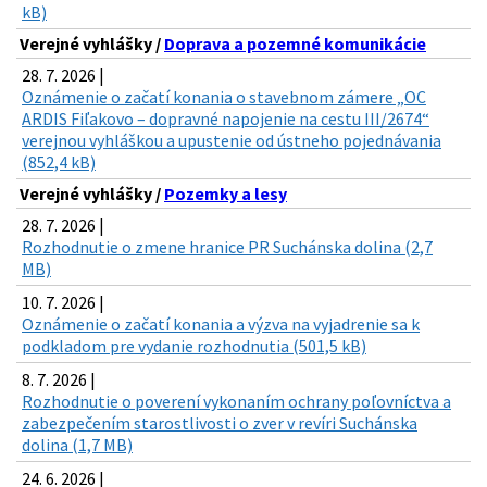
kB)
Verejné vyhlášky /
Doprava a pozemné komunikácie
28. 7. 2026 |
Oznámenie o začatí konania o stavebnom zámere „OC
ARDIS Fiľakovo – dopravné napojenie na cestu III/2674“
verejnou vyhláškou a upustenie od ústneho pojednávania
(852,4 kB)
Verejné vyhlášky /
Pozemky a lesy
28. 7. 2026 |
Rozhodnutie o zmene hranice PR Suchánska dolina (2,7
MB)
10. 7. 2026 |
Oznámenie o začatí konania a výzva na vyjadrenie sa k
podkladom pre vydanie rozhodnutia (501,5 kB)
8. 7. 2026 |
Rozhodnutie o poverení vykonaním ochrany poľovníctva a
zabezpečením starostlivosti o zver v revíri Suchánska
dolina (1,7 MB)
24. 6. 2026 |