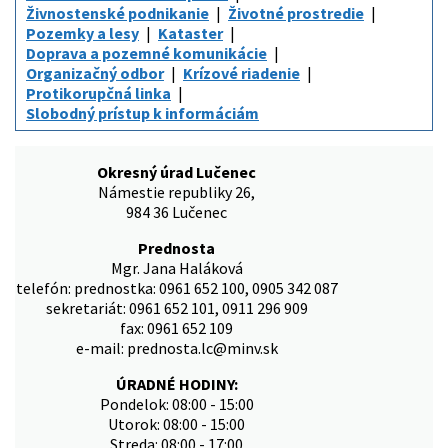
Živnostenské podnikanie
Životné prostredie
Pozemky a lesy
Kataster
Doprava a pozemné komunikácie
Organizačný odbor
Krízové riadenie
Protikorupčná linka
Slobodný prístup k informáciám
Okresný úrad Lučenec
Námestie republiky 26,
984 36 Lučenec
Prednosta
Mgr. Jana Haláková
telefón: prednostka: 0961 652 100, 0905 342 087
sekretariát: 0961 652 101, 0911 296 909
fax: 0961 652 109
e-mail: prednosta.lc@minv.sk
ÚRADNÉ HODINY:
Pondelok: 08:00 - 15:00
Utorok: 08:00 - 15:00
Streda: 08:00 - 17:00