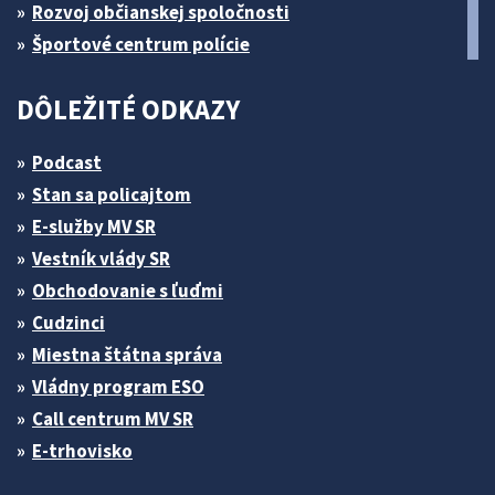
Rozvoj občianskej spoločnosti
Športové centrum polície
DÔLEŽITÉ ODKAZY
Podcast
Stan sa policajtom
E-služby MV SR
Vestník vlády SR
Obchodovanie s ľuďmi
Cudzinci
Miestna štátna správa
Vládny program ESO
Call centrum MV SR
E-trhovisko