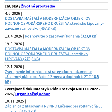
EIA/SEA /
Životné prostredie
4. 6. 2026 |
DOSTAVBA MAŠTALÍ A MODERNIZÁCIA OBJEKTOV
POĽNOHOSPODÁRSKEHO DRUŽSTVA stredisko Lipovany-
záväzné stanovisko (467,8 kB)
13. 4. 2026 |
Rozhonutie o zastavení konania (323,8 kB)
19. 3. 2026 |
DOSTAVBA MAŠTALÍ A MODERNIZÁCIA OBJEKTOV
POĽNOHOSPODÁRSKEHO DRUŽSTVA- stredisko
LIPOVANY (279,8 kB)
12. 1. 2026 |
Zverejnenie informácie o strategickom dokumente
,,Územný plán obce Vidiná Zmena a doplnok č. 2" (118,5
kB)
Zverejnené dokumenty k Plánu rozvoja NRO LC 2022 -
2026 /
Organizačný odbor
10. 11. 2025 |
Zápisnica z hlasovania RV NRO Lučenec per rollam dňa 05.
11. 2025 (836,0 kB)