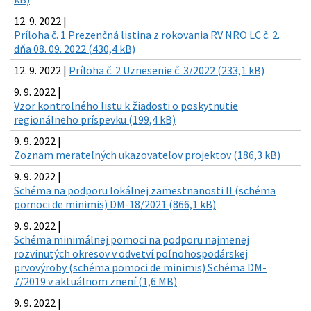
12. 9. 2022 |
Príloha č. 1 Prezenčná listina z rokovania RV NRO LC č. 2.
dňa 08. 09. 2022 (430,4 kB)
12. 9. 2022 |
Príloha č. 2 Uznesenie č. 3/2022 (233,1 kB)
9. 9. 2022 |
Vzor kontrolného listu k žiadosti o poskytnutie
regionálneho príspevku (199,4 kB)
9. 9. 2022 |
Zoznam merateľných ukazovateľov projektov (186,3 kB)
9. 9. 2022 |
Schéma na podporu lokálnej zamestnanosti II (schéma
pomoci de minimis) DM-18/2021 (866,1 kB)
9. 9. 2022 |
Schéma minimálnej pomoci na podporu najmenej
rozvinutých okresov v odvetví poľnohospodárskej
prvovýroby (schéma pomoci de minimis) Schéma DM-
7/2019 v aktuálnom znení (1,6 MB)
9. 9. 2022 |