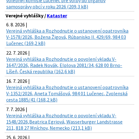
volebnej komisie Lučenec pre voľby do orgánov
samosprávy obcí v roku 2026 (209,3 kB)
Verejné vyhlášky /
Kataster
6. 8. 2026 |
Verejná vyhláška a Rozhodnutie o ustanovení opatrovníka
V-1578/2026, Božena Žigová, Rúbanisko II. 429/69, 984 03
Lučenec (169,2 kB)
22. 7. 2026 |
Verejná vyhláška a Rozhodnutie o povolení vkladu V-
1647/2026, Radek Novák, Elplova 2081/34, 628 00 Brno-
Líšeň, Česká republika (162,6 kB)
16. 7. 2026 |
Verejná vyhláška a Rozhodnutie o ustanovení opatrovníka
V-1352/2026, Aneta Tomášová, 984 01 Lučenec, Zvolenská
cesta 1885/41 (168,2 kB)
7. 7. 2026 |
Verejná vyhláška a Rozhodnutie o povolení vkladu V-
1548/2026,Beatrica Egriová, Wasserburger Landstrasse
211, 818 27 Mníchov, Nemecko (213,1 kB)
25. 6. 2026 |