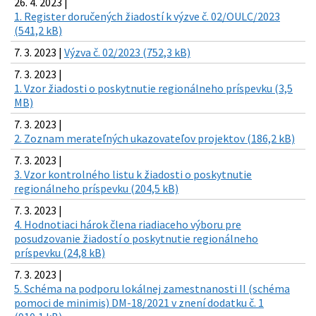
26. 4. 2023 |
1. Register doručených žiadostí k výzve č. 02/OULC/2023
(541,2 kB)
7. 3. 2023 |
Výzva č. 02/2023 (752,3 kB)
7. 3. 2023 |
1. Vzor žiadosti o poskytnutie regionálneho príspevku (3,5
MB)
7. 3. 2023 |
2. Zoznam merateľných ukazovateľov projektov (186,2 kB)
7. 3. 2023 |
3. Vzor kontrolného listu k žiadosti o poskytnutie
regionálneho príspevku (204,5 kB)
7. 3. 2023 |
4. Hodnotiaci hárok člena riadiaceho výboru pre
posudzovanie žiadostí o poskytnutie regionálneho
príspevku (24,8 kB)
7. 3. 2023 |
5. Schéma na podporu lokálnej zamestnanosti II (schéma
pomoci de minimis) DM-18/2021 v znení dodatku č. 1