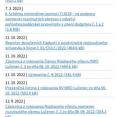
(910,1 kB)
7. 3. 2023 |
6. Schéma minimálnej pomoci 7/2019 - na podporu
najmenej rozvinutých okresov v odvetví
poľnohospodárskej prvovýroby v znení dodatkov č. 1 a 2
(1,6 MB)
11. 10. 2022 |
Register doručených žiadostí o poskytnutie regionálneho
príspevku k Výzve č. 01/OULC/2022 (464,6 kB)
11. 10. 2022 |
Zápisnica z rokovania členov Riadiaceho výboru NRO
Lučenec č. 3 zo dňa 06. 10. 2022 (444,6 kB)
11. 10. 2022 |
Uznesenie č. 4/2022 (342,4 kB)
11. 10. 2022 |
Prezenčná listina z rokovania RV NRO Lučenec zo dňa 06.
10. 2022 (502,0 kB)
12. 9. 2022 |
Zápisnica z rokovania Riadiaceho výboru najmenej
rozvinutého okresu Lučenec č. 2 zo dňa 08. 09. 2022 (304,2
kB)