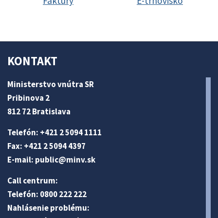
Faktúry
E-trhovisko
KONTAKT
Ministerstvo vnútra SR
Pribinova 2
812 72 Bratislava
Telefón: +421 2 5094 1111
Fax: +421 2 5094 4397
E-mail:
public@minv
.sk
Call centrum:
Telefón: 0800 222 222
Nahlásenie problému: