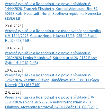
Verejná vyhláška a Rozhodnutie o povolení vkladu V-
1444/2026, Franzek Elisabeth, Konrad-Adenauer Ufer 79,
50668 Köln Neustadt, Nord - Spolková republika Nemecko
(158,6 kB)
23. 6. 2026 |
Verejná vyhláška a Rozhodnutie o ustanovení opatrovníka
č. V-1344/2026, Gustáv Noga, Hlavná 13/16, 985 11 Stará
Halič (427,2 kB)
19. 6. 2026 |
Verejná vyhláška a Rozhodnutie o povolení vkladu V-
1060/2026,Lenka Molnárová, Sárdosi utca 26, 9152 Börcs,
Györ - HU (161,0 kB)
10. 6. 2026 |
Verejná vyhláška a Rozhodnutie o povolení vkladu V-
1282/2026, Vastimil Diškan, Janáčkova 157, 738 01 Frýdek
Mýstek, ČR (163,7 kB)
2. 6. 2026 |
Verejná vyhláška a Rozhodnutie o povolení vkladu č. V-
1195/2026 zo dňa 28.5.2026 k nehnuteľnostiam v k. ú.
Fiľakovo, Alexandra Karolová, 679 02 Žďár 101, ČR (123,3