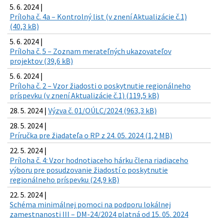
5. 6. 2024 |
Príloha č. 4a – Kontrolný list (v znení Aktualizácie č.1)
(40,3 kB)
5. 6. 2024 |
Príloha č. 5 – Zoznam merateľných ukazovateľov
projektov (39,6 kB)
5. 6. 2024 |
Príloha č. 2 – Vzor žiadosti o poskytnutie regionálneho
príspevku (v znení Aktualizácie č.1) (119,5 kB)
28. 5. 2024 |
Výzva č. 01/OÚLC/2024 (963,3 kB)
28. 5. 2024 |
Príručka pre žiadateľa o RP z 24. 05. 2024 (1,2 MB)
22. 5. 2024 |
Príloha č. 4: Vzor hodnotiaceho hárku člena riadiaceho
výboru pre posudzovanie žiadostí o poskytnutie
regionálneho príspevku (24,9 kB)
22. 5. 2024 |
Schéma minimálnej pomoci na podporu lokálnej
zamestnanosti III – DM-24/2024 platná od 15. 05. 2024