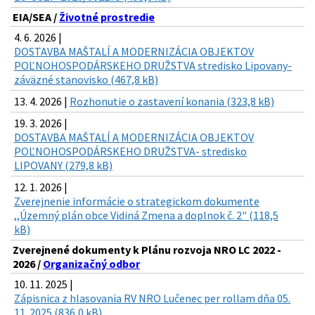
EIA/SEA /
Životné prostredie
4. 6. 2026 |
DOSTAVBA MAŠTALÍ A MODERNIZÁCIA OBJEKTOV
POĽNOHOSPODÁRSKEHO DRUŽSTVA stredisko Lipovany-
záväzné stanovisko (467,8 kB)
13. 4. 2026 |
Rozhonutie o zastavení konania (323,8 kB)
19. 3. 2026 |
DOSTAVBA MAŠTALÍ A MODERNIZÁCIA OBJEKTOV
POĽNOHOSPODÁRSKEHO DRUŽSTVA- stredisko
LIPOVANY (279,8 kB)
12. 1. 2026 |
Zverejnenie informácie o strategickom dokumente
,,Územný plán obce Vidiná Zmena a doplnok č. 2" (118,5
kB)
Zverejnené dokumenty k Plánu rozvoja NRO LC 2022 -
2026 /
Organizačný odbor
10. 11. 2025 |
Zápisnica z hlasovania RV NRO Lučenec per rollam dňa 05.
11. 2025 (836,0 kB)