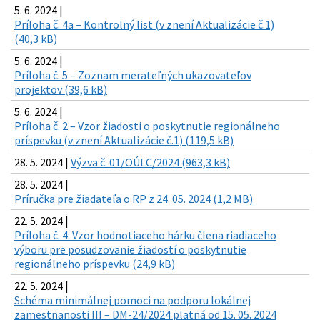
5. 6. 2024 |
Príloha č. 4a – Kontrolný list (v znení Aktualizácie č.1)
(40,3 kB)
5. 6. 2024 |
Príloha č. 5 – Zoznam merateľných ukazovateľov
projektov (39,6 kB)
5. 6. 2024 |
Príloha č. 2 – Vzor žiadosti o poskytnutie regionálneho
príspevku (v znení Aktualizácie č.1) (119,5 kB)
28. 5. 2024 |
Výzva č. 01/OÚLC/2024 (963,3 kB)
28. 5. 2024 |
Príručka pre žiadateľa o RP z 24. 05. 2024 (1,2 MB)
22. 5. 2024 |
Príloha č. 4: Vzor hodnotiaceho hárku člena riadiaceho
výboru pre posudzovanie žiadostí o poskytnutie
regionálneho príspevku (24,9 kB)
22. 5. 2024 |
Schéma minimálnej pomoci na podporu lokálnej
zamestnanosti III – DM-24/2024 platná od 15. 05. 2024