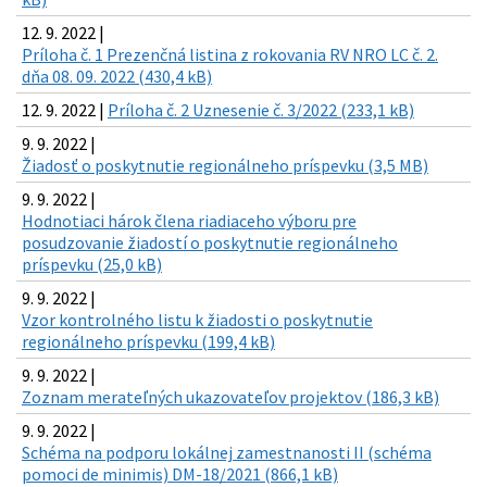
12. 9. 2022 |
Príloha č. 1 Prezenčná listina z rokovania RV NRO LC č. 2.
dňa 08. 09. 2022 (430,4 kB)
12. 9. 2022 |
Príloha č. 2 Uznesenie č. 3/2022 (233,1 kB)
9. 9. 2022 |
Žiadosť o poskytnutie regionálneho príspevku (3,5 MB)
9. 9. 2022 |
Hodnotiaci hárok člena riadiaceho výboru pre
posudzovanie žiadostí o poskytnutie regionálneho
príspevku (25,0 kB)
9. 9. 2022 |
Vzor kontrolného listu k žiadosti o poskytnutie
regionálneho príspevku (199,4 kB)
9. 9. 2022 |
Zoznam merateľných ukazovateľov projektov (186,3 kB)
9. 9. 2022 |
Schéma na podporu lokálnej zamestnanosti II (schéma
pomoci de minimis) DM-18/2021 (866,1 kB)