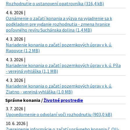
Rozhodnutie o ustanovení opatrovníka (316,4 kB)
4. 6. 2026 |
Oznámenie o začatí konania a výzva na vyjadrenie sa k
podkladom pre vydanie rozhodnutia - zmena hranice
poľovného revíru Suchánska dolina (1,4 MB)
4. 3. 2026 |
Nariadenie konania o začatí pozemkových úprav v k. ú.
Rapovce (1,2 MB)
4. 3. 2026 |
Nariadenie konania o začatí pozemkových úprav v k. ú. Píla
- verejná vyhláška (1,1 MB)
4. 3. 2026 |
Nariadenie konania o začatí pozemkových úprav v k. ú.
Zlatno - verejná vyhláška (1,0 MB)
Správne konania /
Životné prostredie
3. 7. 2026 |
Upovedomenie o odvolaní voči rozhodnutiu (903,0 kB)
10. 6. 2026 |
Zverejnenie informácie o začatí správneho konania č. OU-