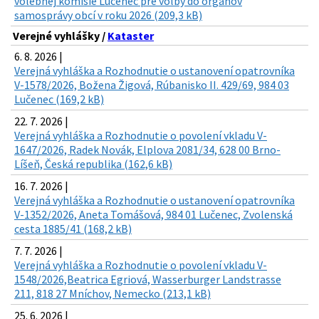
volebnej komisie Lučenec pre voľby do orgánov
samosprávy obcí v roku 2026 (209,3 kB)
Verejné vyhlášky /
Kataster
6. 8. 2026 |
Verejná vyhláška a Rozhodnutie o ustanovení opatrovníka
V-1578/2026, Božena Žigová, Rúbanisko II. 429/69, 984 03
Lučenec (169,2 kB)
22. 7. 2026 |
Verejná vyhláška a Rozhodnutie o povolení vkladu V-
1647/2026, Radek Novák, Elplova 2081/34, 628 00 Brno-
Líšeň, Česká republika (162,6 kB)
16. 7. 2026 |
Verejná vyhláška a Rozhodnutie o ustanovení opatrovníka
V-1352/2026, Aneta Tomášová, 984 01 Lučenec, Zvolenská
cesta 1885/41 (168,2 kB)
7. 7. 2026 |
Verejná vyhláška a Rozhodnutie o povolení vkladu V-
1548/2026,Beatrica Egriová, Wasserburger Landstrasse
211, 818 27 Mníchov, Nemecko (213,1 kB)
25. 6. 2026 |