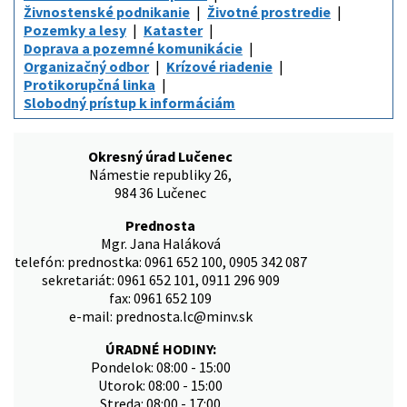
Živnostenské podnikanie
Životné prostredie
Pozemky a lesy
Kataster
Doprava a pozemné komunikácie
Organizačný odbor
Krízové riadenie
Protikorupčná linka
Slobodný prístup k informáciám
Okresný úrad Lučenec
Námestie republiky 26,
984 36 Lučenec
Prednosta
Mgr. Jana Haláková
telefón: prednostka: 0961 652 100, 0905 342 087
sekretariát: 0961 652 101, 0911 296 909
fax: 0961 652 109
e-mail: prednosta.lc@minv.sk
ÚRADNÉ HODINY:
Pondelok: 08:00 - 15:00
Utorok: 08:00 - 15:00
Streda: 08:00 - 17:00