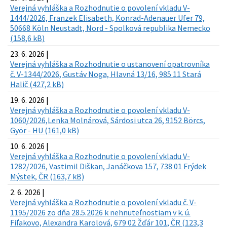
Verejná vyhláška a Rozhodnutie o povolení vkladu V-
1444/2026, Franzek Elisabeth, Konrad-Adenauer Ufer 79,
50668 Köln Neustadt, Nord - Spolková republika Nemecko
(158,6 kB)
23. 6. 2026 |
Verejná vyhláška a Rozhodnutie o ustanovení opatrovníka
č. V-1344/2026, Gustáv Noga, Hlavná 13/16, 985 11 Stará
Halič (427,2 kB)
19. 6. 2026 |
Verejná vyhláška a Rozhodnutie o povolení vkladu V-
1060/2026,Lenka Molnárová, Sárdosi utca 26, 9152 Börcs,
Györ - HU (161,0 kB)
10. 6. 2026 |
Verejná vyhláška a Rozhodnutie o povolení vkladu V-
1282/2026, Vastimil Diškan, Janáčkova 157, 738 01 Frýdek
Mýstek, ČR (163,7 kB)
2. 6. 2026 |
Verejná vyhláška a Rozhodnutie o povolení vkladu č. V-
1195/2026 zo dňa 28.5.2026 k nehnuteľnostiam v k. ú.
Fiľakovo, Alexandra Karolová, 679 02 Žďár 101, ČR (123,3