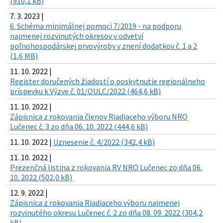
(910,1 kB)
7. 3. 2023 |
6. Schéma minimálnej pomoci 7/2019 - na podporu
najmenej rozvinutých okresov v odvetví
poľnohospodárskej prvovýroby v znení dodatkov č. 1 a 2
(1,6 MB)
11. 10. 2022 |
Register doručených žiadostí o poskytnutie regionálneho
príspevku k Výzve č. 01/OULC/2022 (464,6 kB)
11. 10. 2022 |
Zápisnica z rokovania členov Riadiaceho výboru NRO
Lučenec č. 3 zo dňa 06. 10. 2022 (444,6 kB)
11. 10. 2022 |
Uznesenie č. 4/2022 (342,4 kB)
11. 10. 2022 |
Prezenčná listina z rokovania RV NRO Lučenec zo dňa 06.
10. 2022 (502,0 kB)
12. 9. 2022 |
Zápisnica z rokovania Riadiaceho výboru najmenej
rozvinutého okresu Lučenec č. 2 zo dňa 08. 09. 2022 (304,2
kB)