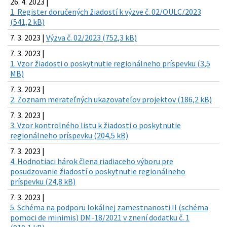
26. 4. 2023 |
1. Register doručených žiadostí k výzve č. 02/OULC/2023
(541,2 kB)
7. 3. 2023 |
Výzva č. 02/2023 (752,3 kB)
7. 3. 2023 |
1. Vzor žiadosti o poskytnutie regionálneho príspevku (3,5
MB)
7. 3. 2023 |
2. Zoznam merateľných ukazovateľov projektov (186,2 kB)
7. 3. 2023 |
3. Vzor kontrolného listu k žiadosti o poskytnutie
regionálneho príspevku (204,5 kB)
7. 3. 2023 |
4. Hodnotiaci hárok člena riadiaceho výboru pre
posudzovanie žiadostí o poskytnutie regionálneho
príspevku (24,8 kB)
7. 3. 2023 |
5. Schéma na podporu lokálnej zamestnanosti II (schéma
pomoci de minimis) DM-18/2021 v znení dodatku č. 1