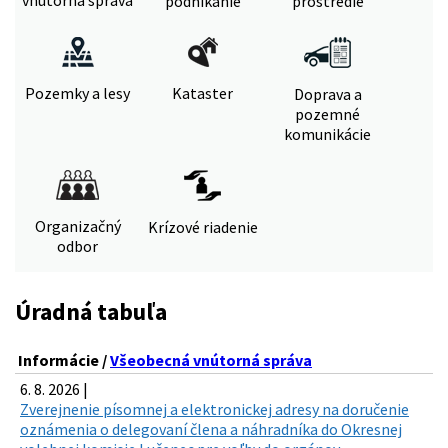
vnútorná správa
podnikanie
prostredie
Pozemky a lesy
Kataster
Doprava a
pozemné
komunikácie
Organizačný
Krízové riadenie
odbor
Úradná tabuľa
Informácie /
Všeobecná vnútorná správa
6. 8. 2026 |
Zverejnenie písomnej a elektronickej adresy na doručenie
oznámenia o delegovaní člena a náhradníka do Okresnej