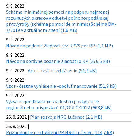
9. 9. 2022 |
Schéma minimálnej pomoci na podporu najmenej
rozvinutých okresov v odvetví poľnohospodárskej
prvovýroby (schéma pomoci de minimis) Schéma DM-
7/2019 v aktuálnom znení (1,6 MB)
9. 9. 2022 |
Návod na podanie žiadosti cez UPVS per RP (1,1 MB)
9. 9. 2022 |
Návod na správne podanie žiadosti o RP (376,6 kB)
9. 9. 2022 |
Vzor - čestné vyhlásenie (51,9 kB)
9. 9. 2022 |
Vzor - čestné vyhlásenie –spolufinancovanie (51,9 kB)
9. 9. 2022 |
Výzva na predkladanie žiadosti o poskytnutie
regionálneho príspevku č. 01/OULC/2022 (963,8 kB)
26. 8. 2022 |
Plán rozvoja NRO Lučenec (2,1 MB)
26. 8. 2022 |
Rozhodnutie o schválení PR NRO Lučenec (214,7 kB)