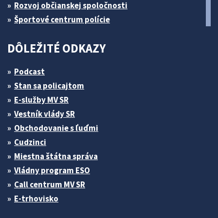
Rozvoj občianskej spoločnosti
Športové centrum polície
DÔLEŽITÉ ODKAZY
Podcast
Stan sa policajtom
E-služby MV SR
Vestník vlády SR
Obchodovanie s ľuďmi
Cudzinci
Miestna štátna správa
Vládny program ESO
Call centrum MV SR
E-trhovisko