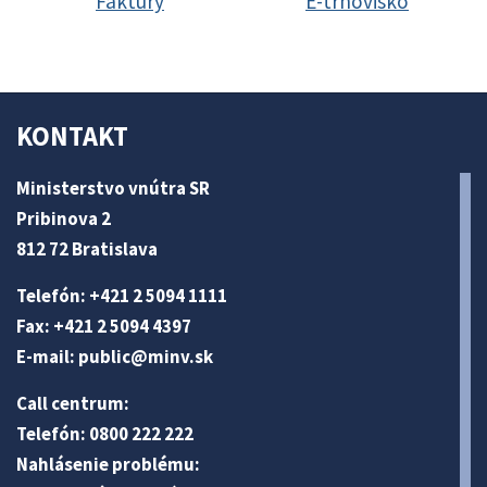
Faktúry
E-trhovisko
KONTAKT
Ministerstvo vnútra SR
Pribinova 2
812 72 Bratislava
Telefón: +421 2 5094 1111
Fax: +421 2 5094 4397
E-mail:
public@minv
.sk
Call centrum:
Telefón: 0800 222 222
Nahlásenie problému: