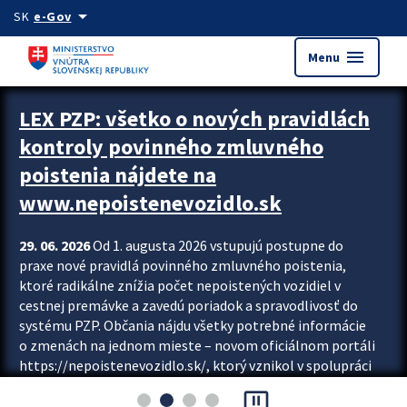
Preskocit na hlavný obsah
arrow_drop_down
SK
e-Gov
menu
Menu
Zastavit automatický posun upútavok
LEX PZP: všetko o nových pravidlách
kontroly povinného zmluvného
poistenia nájdete na
www.nepoistenevozidlo.sk
29. 06. 2026
Od 1. augusta 2026 vstupujú postupne do
praxe nové pravidlá povinného zmluvného poistenia,
ktoré radikálne znížia počet nepoistených vozidiel v
cestnej premávke a zavedú poriadok a spravodlivosť do
systému PZP. Občania nájdu všetky potrebné informácie
o zmenách na jednom mieste – novom oficiálnom portáli
https://nepoistenevozidlo.sk/, ktorý vznikol v spolupráci
Slovenskej kancelárie poisťovateľov (SKP), Slovenskej
pause_presentation
asociácie poisťovní (SLASPO) a Ministerstva vnútra SR.