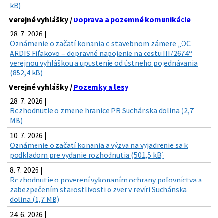
kB)
Verejné vyhlášky /
Doprava a pozemné komunikácie
28. 7. 2026 |
Oznámenie o začatí konania o stavebnom zámere „OC
ARDIS Fiľakovo – dopravné napojenie na cestu III/2674“
verejnou vyhláškou a upustenie od ústneho pojednávania
(852,4 kB)
Verejné vyhlášky /
Pozemky a lesy
28. 7. 2026 |
Rozhodnutie o zmene hranice PR Suchánska dolina (2,7
MB)
10. 7. 2026 |
Oznámenie o začatí konania a výzva na vyjadrenie sa k
podkladom pre vydanie rozhodnutia (501,5 kB)
8. 7. 2026 |
Rozhodnutie o poverení vykonaním ochrany poľovníctva a
zabezpečením starostlivosti o zver v revíri Suchánska
dolina (1,7 MB)
24. 6. 2026 |