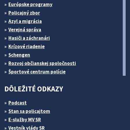
Európske programy
Policajný zbor
Azyl a migrácia
Verejná správa
Hasiči a záchranári
Krízové riadenie
Schengen
Rozvoj občianskej spoločnosti
Športové centrum polície
DÔLEŽITÉ ODKAZY
Podcast
Stan sa policajtom
E-služby MV SR
Vestník vlády SR