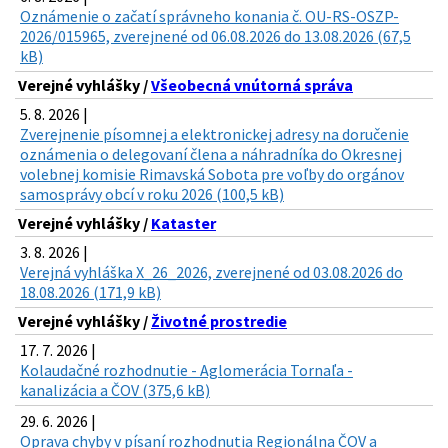
Oznámenie o začatí správneho konania č. OU-RS-OSZP-
2026/015965, zverejnené od 06.08.2026 do 13.08.2026 (67,5
kB)
Verejné vyhlášky /
Všeobecná vnútorná správa
5. 8. 2026 |
Zverejnenie písomnej a elektronickej adresy na doručenie
oznámenia o delegovaní člena a náhradníka do Okresnej
volebnej komisie Rimavská Sobota pre voľby do orgánov
samosprávy obcí v roku 2026 (100,5 kB)
Verejné vyhlášky /
Kataster
3. 8. 2026 |
Verejná vyhláška X_26_2026, zverejnené od 03.08.2026 do
18.08.2026 (171,9 kB)
Verejné vyhlášky /
Životné prostredie
17. 7. 2026 |
Kolaudačné rozhodnutie - Aglomerácia Tornaľa -
kanalizácia a ČOV (375,6 kB)
29. 6. 2026 |
Oprava chyby v písaní rozhodnutia Regionálna ČOV a