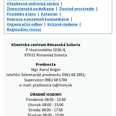
Všeobecná vnútorná správa
Živnostenské podnikanie
Životné prostredie
Pozemky a lesy
Kataster
Doprava a pozemné komunikácie
Organizačný odbor
Krízové riadenie
Regionálny rozvoj
Klientske centrum Rimavská Sobota
P. Hostinského 1036/4,
979 01 Rimavská Sobota
Prednosta
Mgr. Karol Anger
telefón: Sekretariát prednostu: 0961 68 2901;
Supervízor: 0961 68 5700
e-mail: prednosta.rs@minv.sk
ÚRADNÉ HODINY:
Pondelok: 08:00 - 15:00
Utorok: 08:00 - 15:00
Streda: 08:00 - 17:00
Štvrtok: 08:00 - 15:00