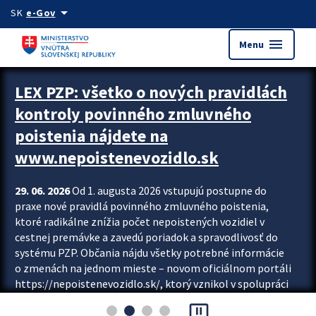
Preskocit na hlavný obsah
arrow_drop_down
SK
e-Gov
menu
Menu
Zastavit automatický posun upútavok
LEX PZP: všetko o nových pravidlách
kontroly povinného zmluvného
poistenia nájdete na
www.nepoistenevozidlo.sk
29. 06. 2026
Od 1. augusta 2026 vstupujú postupne do
praxe nové pravidlá povinného zmluvného poistenia,
ktoré radikálne znížia počet nepoistených vozidiel v
cestnej premávke a zavedú poriadok a spravodlivosť do
systému PZP. Občania nájdu všetky potrebné informácie
o zmenách na jednom mieste – novom oficiálnom portáli
https://nepoistenevozidlo.sk/, ktorý vznikol v spolupráci
Slovenskej kancelárie poisťovateľov (SKP), Slovenskej
pause_presentation
asociácie poisťovní (SLASPO) a Ministerstva vnútra SR.