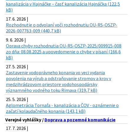
kanalizácia v Hajnáčke – časť kanalizácia Hajnáčka (122,5
kB)
17. 6. 2026 |
Rozhodnutie o odvolaní voči rozhodnutiu OU-RS-OSZP-
2026-007763-009 (440,7 kB)
9. 6. 2026 |
Oprava chyby rozhodnutia OU-RS-OSZP-2025/009915-008
zo dňa: 08.08.2025 a upovedomenie o chybe v písaní (166,6
kB)
27. 5. 2026 |
Zastavenie vodoprávneho konania vo veci vydania
povolenia na výrub a odstraňovanie stromov a krov v
medzihrádzovom priestore vodohospodársky
významného vodného toku Rimava (319,7 kB)
25. 5. 2026 |
Aglometrácia Tornaľa - kanalizácia a ČOV - oznámenie o
začatí kolaudačného konania (143,1 kB)
Verejné vyhlášky /
Doprava a pozemné komunikácie
17. 7. 2026 |