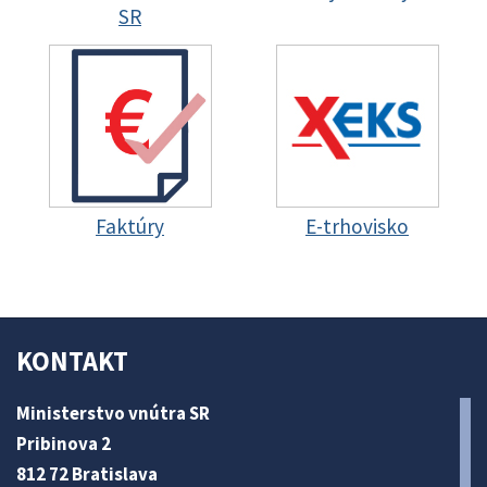
SR
Faktúry
E-trhovisko
KONTAKT
Ministerstvo vnútra SR
Pribinova 2
812 72 Bratislava