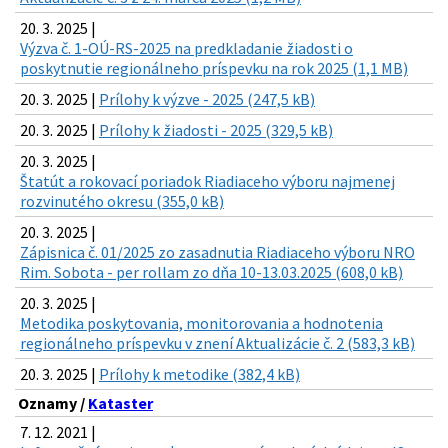
20. 3. 2025 |
Výzva č. 1-OÚ-RS-2025 na predkladanie žiadosti o
poskytnutie regionálneho príspevku na rok 2025 (1,1 MB)
20. 3. 2025 |
Prílohy k výzve - 2025 (247,5 kB)
20. 3. 2025 |
Prílohy k žiadosti - 2025 (329,5 kB)
20. 3. 2025 |
Štatút a rokovací poriadok Riadiaceho výboru najmenej
rozvinutého okresu (355,0 kB)
20. 3. 2025 |
Zápisnica č. 01/2025 zo zasadnutia Riadiaceho výboru NRO
Rim. Sobota - per rollam zo dňa 10-13.03.2025 (608,0 kB)
20. 3. 2025 |
Metodika poskytovania, monitorovania a hodnotenia
regionálneho príspevku v znení Aktualizácie č. 2 (583,3 kB)
20. 3. 2025 |
Prílohy k metodike (382,4 kB)
Oznamy /
Kataster
7. 12. 2021 |