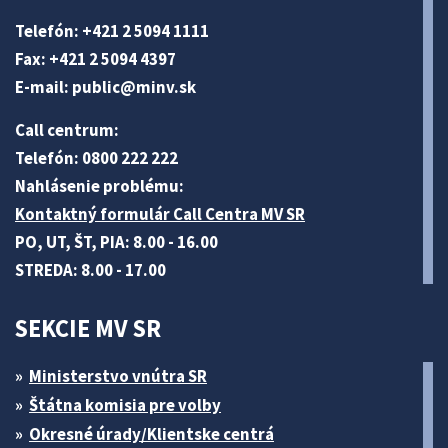
Telefón: +421 2 5094 1111
Fax: +421 2 5094 4397
E-mail:
public@minv
.sk
Call centrum:
Telefón: 0800 222 222
Nahlásenie problému:
Kontaktný formulár Call Centra MV SR
PO, UT, ŠT, PIA: 8.00 - 16.00
STREDA: 8.00 - 17.00
SEKCIE MV SR
Ministerstvo vnútra SR
Štátna komisia pre volby
Okresné úrady/Klientske centrá