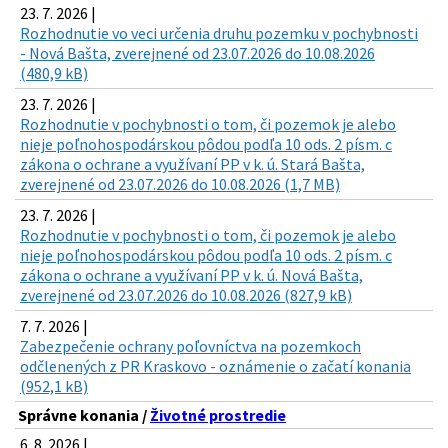
23. 7. 2026 |
Rozhodnutie vo veci určenia druhu pozemku v pochybnosti
- Nová Bašta, zverejnené od 23.07.2026 do 10.08.2026
(480,9 kB)
23. 7. 2026 |
Rozhodnutie v pochybnosti o tom, či pozemok je alebo
nieje poľnohospodárskou pôdou podľa 10 ods. 2 písm. c
zákona o ochrane a využívaní PP v k. ú. Stará Bašta,
zverejnené od 23.07.2026 do 10.08.2026 (1,7 MB)
23. 7. 2026 |
Rozhodnutie v pochybnosti o tom, či pozemok je alebo
nieje poľnohospodárskou pôdou podľa 10 ods. 2 písm. c
zákona o ochrane a využívaní PP v k. ú. Nová Bašta,
zverejnené od 23.07.2026 do 10.08.2026 (827,9 kB)
7. 7. 2026 |
Zabezpečenie ochrany poľovníctva na pozemkoch
odčlenených z PR Kraskovo - oznámenie o začatí konania
(952,1 kB)
Správne konania /
Životné prostredie
6. 8. 2026 |