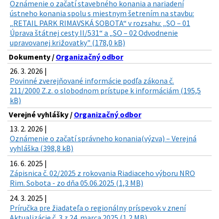
Oznámenie o začatí stavebného konania a nariadení
ústneho konania spolu s miestnym šetrením na stavbu:
„RETAIL PARK RIMAVSKÁ SOBOTA“ v rozsahu: „SO – 01
Úprava štátnej cesty II/531“ a „SO – 02 Odvodnenie
upravovanej križovatky" (178,0 kB)
Dokumenty /
Organizačný odbor
26. 3. 2026 |
Povinné zverejňované informácie podľa zákona č.
211/2000 Z.z. o slobodnom prístupe k informáciám (195,5
kB)
Verejné vyhlášky /
Organizačný odbor
13. 2. 2026 |
Oznámenie o začatí správneho konania(výzva) – Verejná
vyhláška (398,8 kB)
16. 6. 2025 |
Zápisnica č. 02/2025 z rokovania Riadiaceho výboru NRO
Rim. Sobota - zo dňa 05.06.2025 (1,3 MB)
24. 3. 2025 |
Príručka pre žiadateľa o regionálny príspevok v znení
Aktualizácie č. 3 z 24. marca 2025 (1,2 MB)