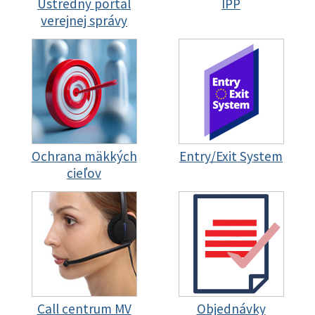
Ústredný portál
IPP
verejnej správy
Ochrana mäkkých
Entry/Exit System
cieľov
Call centrum MV
Objednávky