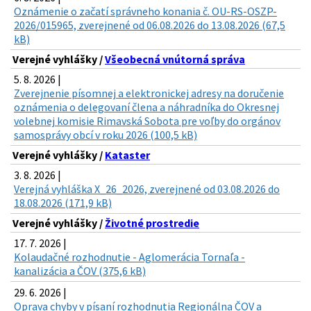
Oznámenie o začatí správneho konania č. OU-RS-OSZP-
2026/015965, zverejnené od 06.08.2026 do 13.08.2026 (67,5
kB)
Verejné vyhlášky /
Všeobecná vnútorná správa
5. 8. 2026 |
Zverejnenie písomnej a elektronickej adresy na doručenie
oznámenia o delegovaní člena a náhradníka do Okresnej
volebnej komisie Rimavská Sobota pre voľby do orgánov
samosprávy obcí v roku 2026 (100,5 kB)
Verejné vyhlášky /
Kataster
3. 8. 2026 |
Verejná vyhláška X_26_2026, zverejnené od 03.08.2026 do
18.08.2026 (171,9 kB)
Verejné vyhlášky /
Životné prostredie
17. 7. 2026 |
Kolaudačné rozhodnutie - Aglomerácia Tornaľa -
kanalizácia a ČOV (375,6 kB)
29. 6. 2026 |
Oprava chyby v písaní rozhodnutia Regionálna ČOV a