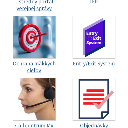
Ústredný portál
IPP
verejnej správy
Ochrana mäkkých
Entry/Exit System
cieľov
Call centrum MV
Objednávky