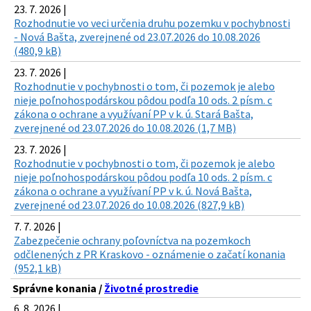
23. 7. 2026 |
Rozhodnutie vo veci určenia druhu pozemku v pochybnosti
- Nová Bašta, zverejnené od 23.07.2026 do 10.08.2026
(480,9 kB)
23. 7. 2026 |
Rozhodnutie v pochybnosti o tom, či pozemok je alebo
nieje poľnohospodárskou pôdou podľa 10 ods. 2 písm. c
zákona o ochrane a využívaní PP v k. ú. Stará Bašta,
zverejnené od 23.07.2026 do 10.08.2026 (1,7 MB)
23. 7. 2026 |
Rozhodnutie v pochybnosti o tom, či pozemok je alebo
nieje poľnohospodárskou pôdou podľa 10 ods. 2 písm. c
zákona o ochrane a využívaní PP v k. ú. Nová Bašta,
zverejnené od 23.07.2026 do 10.08.2026 (827,9 kB)
7. 7. 2026 |
Zabezpečenie ochrany poľovníctva na pozemkoch
odčlenených z PR Kraskovo - oznámenie o začatí konania
(952,1 kB)
Správne konania /
Životné prostredie
6. 8. 2026 |