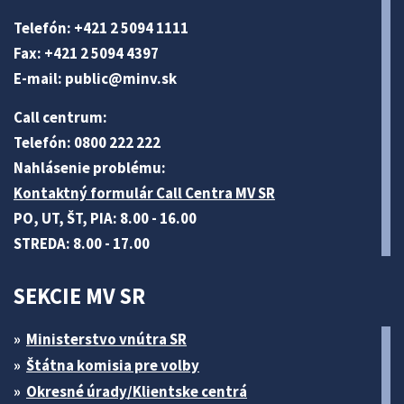
Telefón: +421 2 5094 1111
Fax: +421 2 5094 4397
E-mail:
public@minv
.sk
Call centrum:
Telefón: 0800 222 222
Nahlásenie problému:
Kontaktný formulár Call Centra MV SR
PO, UT, ŠT, PIA: 8.00 - 16.00
STREDA: 8.00 - 17.00
SEKCIE MV SR
Ministerstvo vnútra SR
Štátna komisia pre volby
Okresné úrady/Klientske centrá