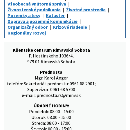
Všeobecná vnútorná správa
Živnostenské podnikanie
Životné prostredie
Pozemky a lesy
Kataster
Doprava a pozemné komunikácie
Organizačný odbor
Krízové riadenie
Regionálny rozvoj
Klientske centrum Rimavská Sobota
P. Hostinského 1036/4,
979 01 Rimavská Sobota
Prednosta
Mgr. Karol Anger
telefón: Sekretariát prednostu: 0961 68 2901;
Supervízor: 0961 68 5700
e-mail: prednosta.rs@minv.sk
ÚRADNÉ HODINY:
Pondelok: 08:00 - 15:00
Utorok: 08:00 - 15:00
Streda: 08:00 - 17:00
Štvrtok: 08:00 - 15:00