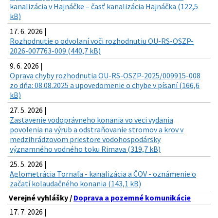
kanalizácia v Hajnáčke – časť kanalizácia Hajnáčka (122,5
kB)
17. 6. 2026 |
Rozhodnutie o odvolaní voči rozhodnutiu OU-RS-OSZP-
2026-007763-009 (440,7 kB)
9. 6. 2026 |
Oprava chyby rozhodnutia OU-RS-OSZP-2025/009915-008
zo dňa: 08.08.2025 a upovedomenie o chybe v písaní (166,6
kB)
27. 5. 2026 |
Zastavenie vodoprávneho konania vo veci vydania
povolenia na výrub a odstraňovanie stromov a krov v
medzihrádzovom priestore vodohospodársky
významného vodného toku Rimava (319,7 kB)
25. 5. 2026 |
Aglometrácia Tornaľa - kanalizácia a ČOV - oznámenie o
začatí kolaudačného konania (143,1 kB)
Verejné vyhlášky /
Doprava a pozemné komunikácie
17. 7. 2026 |