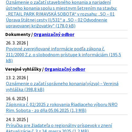
Oznámenie o začatí stavebného konania a nariadení
ústneho konania spolu s miestnym šetrením na stavbu:
„RETAIL PARK RIMAVSKÁ SOBOTA“ v rozsahu: „SO – 01
Úprava štátnej cesty II/531“ a „SO – 02 Odvodnenie
upravovanej križovatky" (178,0 kB)
Dokumenty /
Organizačný odbor
26. 3. 2026 |
Povinné zverejňované informácie podľa zákona č.
211/2000 Z.z. o slobodnom prístupe k informáciám (195,5
kB)
Verejné vyhlášky /
Organizačný odbor
13. 2. 2026 |
Oznámenie o začatí správneho konania(výzva) – Verejná
vyhláška (398,8 kB)
16. 6. 2025 |
Zápisnica č. 02/2025 z rokovania Riadiaceho výboru NRO
Rim. Sobota - zo dňa 05.06.2025 (1,3 MB)
24. 3. 2025 |
Príručka pre žiadateľa o regionálny príspevok v znení
Aktualizácie č. 3 z 24. marca 2025 (1,2 MB)