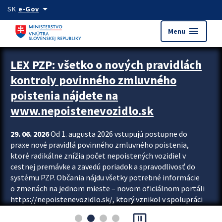
Preskocit na hlavný obsah
arrow_drop_down
SK
e-Gov
menu
Menu
Zastavit automatický posun upútavok
LEX PZP: všetko o nových pravidlách
kontroly povinného zmluvného
poistenia nájdete na
www.nepoistenevozidlo.sk
29. 06. 2026
Od 1. augusta 2026 vstupujú postupne do
praxe nové pravidlá povinného zmluvného poistenia,
ktoré radikálne znížia počet nepoistených vozidiel v
cestnej premávke a zavedú poriadok a spravodlivosť do
systému PZP. Občania nájdu všetky potrebné informácie
o zmenách na jednom mieste – novom oficiálnom portáli
https://nepoistenevozidlo.sk/, ktorý vznikol v spolupráci
Slovenskej kancelárie poisťovateľov (SKP), Slovenskej
pause_presentation
asociácie poisťovní (SLASPO) a Ministerstva vnútra SR.