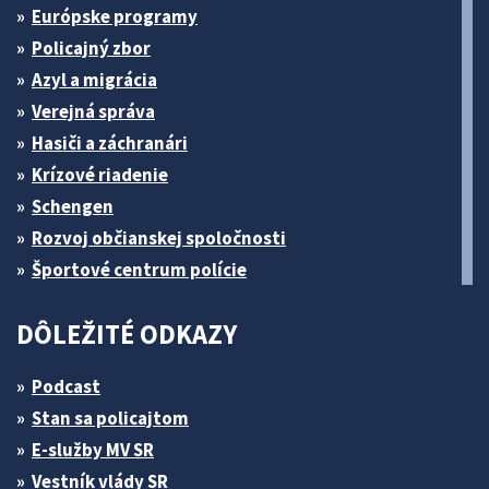
Európske programy
Policajný zbor
Azyl a migrácia
Verejná správa
Hasiči a záchranári
Krízové riadenie
Schengen
Rozvoj občianskej spoločnosti
Športové centrum polície
DÔLEŽITÉ ODKAZY
Podcast
Stan sa policajtom
E-služby MV SR
Vestník vlády SR