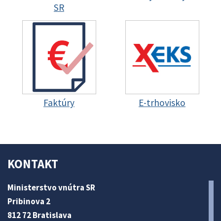
SR
Faktúry
E-trhovisko
KONTAKT
Ministerstvo vnútra SR
Pribinova 2
812 72 Bratislava