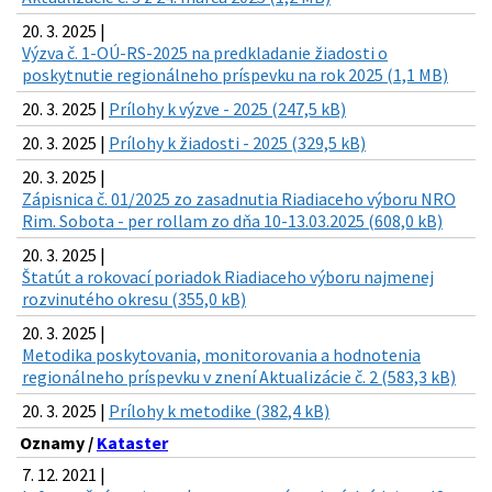
20. 3. 2025 |
Výzva č. 1-OÚ-RS-2025 na predkladanie žiadosti o
poskytnutie regionálneho príspevku na rok 2025 (1,1 MB)
20. 3. 2025 |
Prílohy k výzve - 2025 (247,5 kB)
20. 3. 2025 |
Prílohy k žiadosti - 2025 (329,5 kB)
20. 3. 2025 |
Zápisnica č. 01/2025 zo zasadnutia Riadiaceho výboru NRO
Rim. Sobota - per rollam zo dňa 10-13.03.2025 (608,0 kB)
20. 3. 2025 |
Štatút a rokovací poriadok Riadiaceho výboru najmenej
rozvinutého okresu (355,0 kB)
20. 3. 2025 |
Metodika poskytovania, monitorovania a hodnotenia
regionálneho príspevku v znení Aktualizácie č. 2 (583,3 kB)
20. 3. 2025 |
Prílohy k metodike (382,4 kB)
Oznamy /
Kataster
7. 12. 2021 |