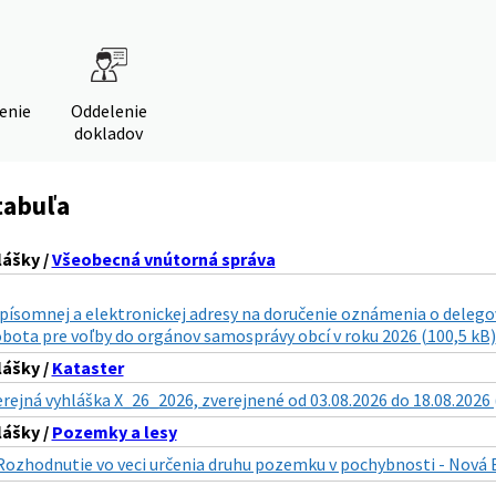
denie
Oddelenie
dokladov
tabuľa
lášky /
Všeobecná vnútorná správa
písomnej a elektronickej adresy na doručenie oznámenia o delego
bota pre voľby do orgánov samosprávy obcí v roku 2026 (100,5 kB)
lášky /
Kataster
erejná vyhláška X_26_2026, zverejnené od 03.08.2026 do 18.08.2026 
lášky /
Pozemky a lesy
Rozhodnutie vo veci určenia druhu pozemku v pochybnosti - Nová Ba