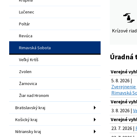
Lučenec
Poltár
Krízové ria
Revúca
Rimavská Sobota
Úradná 
Veľký Krtíš
Verejné vyh
Zvolen
5. 8. 2026 |
Žarnovica
Zverejnenie 
Rimavská So
Žiar nad Hronom
Verejné vyh
Bratislavský kraj
3. 8. 2026 |
V
Verejné vyh
Košický kraj
23. 7. 2026 |
Nitriansky kraj