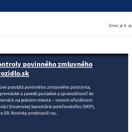
Dnes je 6. 
kontroly povinného zmluvného
ozidlo.sk
nové pravidlá povinného zmluvného poistenia,
j premávke a zavedú poriadok a spravodlivosť do
zmenách na jednom mieste – novom oficiálnom
práci Slovenskej kancelárie poisťovateľov (SKP),
 SR. Novinky predstavili na...