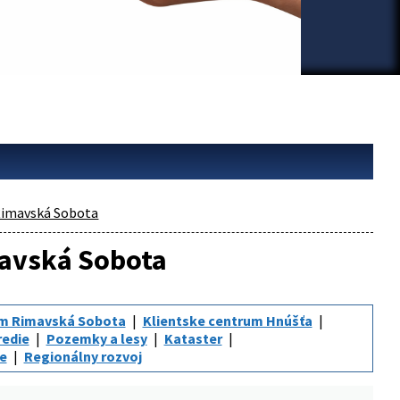
imavská Sobota
mavská Sobota
um Rimavská Sobota
Klientske centrum Hnúšťa
redie
Pozemky a lesy
Kataster
ie
Regionálny rozvoj