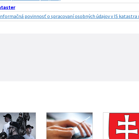
taster
Informačná povinnosť o spracovaní osobných údajov v IS katastra 