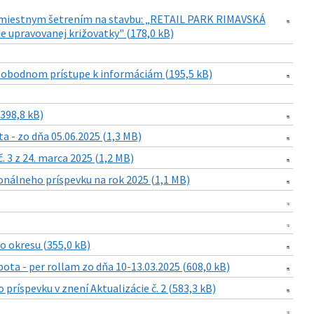
s miestnym šetrením na stavbu: „RETAIL PARK RIMAVSKÁ
e upravovanej križovatky" (178,0 kB)
slobodnom prístupe k informáciám (195,5 kB)
398,8 kB)
a - zo dňa 05.06.2025 (1,3 MB)
. 3 z 24. marca 2025 (1,2 MB)
onálneho príspevku na rok 2025 (1,1 MB)
o okresu (355,0 kB)
ota - per rollam zo dňa 10-13.03.2025 (608,0 kB)
ríspevku v znení Aktualizácie č. 2 (583,3 kB)