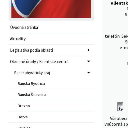
Klients
9
Úvodná stránka
telefón: Se
Aktuality
S
e-ma
Legislatíva podľa oblastí
Okresné úrady / Klientske centrá
Banskobystrický kraj
Banská Bystrica
Banská Štiavnica
Brezno
Detva
Všeobec
vnútorná sp
Krupina