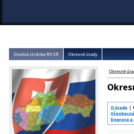
Úvodná stránka MV SR
Okresné úrady
Okresné úra
Okresn
O úrade
Všeobecná
Doprava a