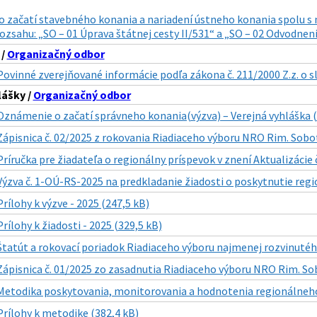
 začatí stavebného konania a nariadení ústneho konania spolu 
zsahu: „SO – 01 Úprava štátnej cesty II/531“ a „SO – 02 Odvodneni
 /
Organizačný odbor
Povinné zverejňované informácie podľa zákona č. 211/2000 Z.z. o 
lášky /
Organizačný odbor
Oznámenie o začatí správneho konania(výzva) – Verejná vyhláška (
Zápisnica č. 02/2025 z rokovania Riadiaceho výboru NRO Rim. Sobot
Príručka pre žiadateľa o regionálny príspevok v znení Aktualizácie č
Výzva č. 1-OÚ-RS-2025 na predkladanie žiadosti o poskytnutie regi
Prílohy k výzve - 2025 (247,5 kB)
Prílohy k žiadosti - 2025 (329,5 kB)
Štatút a rokovací poriadok Riadiaceho výboru najmenej rozvinutéh
Zápisnica č. 01/2025 zo zasadnutia Riadiaceho výboru NRO Rim. Sob
Metodika poskytovania, monitorovania a hodnotenia regionálneho p
Prílohy k metodike (382,4 kB)