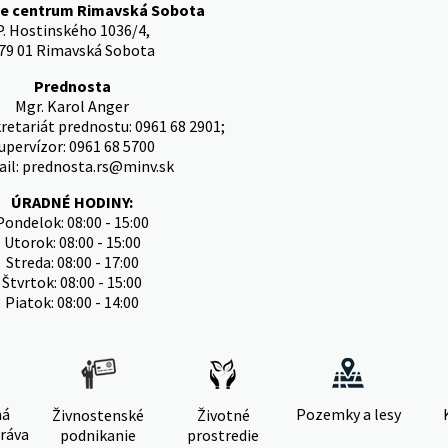
ke centrum Rimavská Sobota
P. Hostinského 1036/4,
79 01 Rimavská Sobota
Prednosta
Mgr. Karol Anger
kretariát prednostu: 0961 68 2901;
upervízor: 0961 68 5700
il: prednosta.rs@minv.sk
ÚRADNÉ HODINY:
Pondelok: 08:00 - 15:00
Utorok: 08:00 - 15:00
Streda: 08:00 - 17:00
Štvrtok: 08:00 - 15:00
Piatok: 08:00 - 14:00
ná
Pozemky a lesy
Živnostenské
Životné
ráva
podnikanie
prostredie