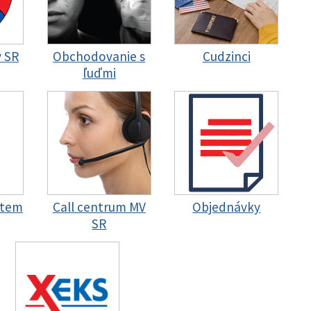
y SR
Obchodovanie s
Cudzinci
ľuďmi
stem
Call centrum MV
Objednávky
SR