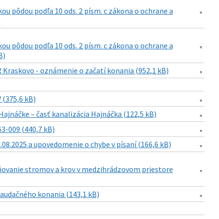
u pôdou podľa 10 ods. 2 písm. c zákona o ochrane a
)
u pôdou podľa 10 ods. 2 písm. c zákona o ochrane a
B)
Kraskovo - oznámenie o začatí konania (952,1 kB)
 (375,6 kB)
Hajnáčke – časť kanalizácia Hajnáčka (122,5 kB)
3-009 (440,7 kB)
8.2025 a upovedomenie o chybe v písaní (166,6 kB)
aňovanie stromov a krov v medzihrádzovom priestore
laudačného konania (143,1 kB)