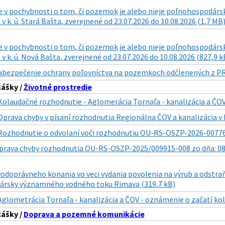
 v pochybnosti o tom, či pozemok je alebo nieje poľnohospodársko
 v k. ú. Stará Bašta, zverejnené od 23.07.2026 do 10.08.2026 (1,7 MB
 v pochybnosti o tom, či pozemok je alebo nieje poľnohospodársko
 v k. ú. Nová Bašta, zverejnené od 23.07.2026 do 10.08.2026 (827,9 k
abezpečenie ochrany poľovníctva na pozemkoch odčlenených z PR 
lášky /
Životné prostredie
Kolaudačné rozhodnutie - Aglomerácia Tornaľa - kanalizácia a ČOV
Oprava chyby v písaní rozhodnutia Regionálna ČOV a kanalizácia v 
Rozhodnutie o odvolaní voči rozhodnutiu OU-RS-OSZP-2026-00776
prava chyby rozhodnutia OU-RS-OSZP-2025/009915-008 zo dňa: 08.0
vodoprávneho konania vo veci vydania povolenia na výrub a odstr
rsky významného vodného toku Rimava (319,7 kB)
Aglometrácia Tornaľa - kanalizácia a ČOV - oznámenie o začatí ko
lášky /
Doprava a pozemné komunikácie