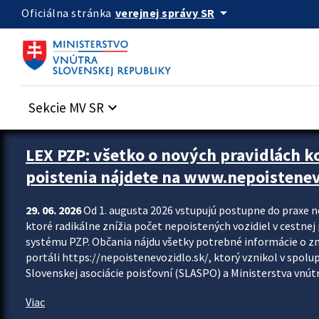
Preskocit na hlavný obsah
arrow_drop_down
verejnej správy SR
Oficiálna stránka
Sekcie MV SR
keyboard_arrow_down
Zastavit automatický posun upútavok
LEX PZP: všetko o nových pravidlách 
poistenia nájdete na www.nepoistenev
29. 06. 2026
Od 1. augusta 2026 vstupujú postupne do praxe 
ktoré radikálne znížia počet nepoistených vozidiel v cestne
systému PZP. Občania nájdu všetky potrebné informácie o 
portáli https://nepoistenevozidlo.sk/, ktorý vznikol v spolu
Slovenskej asociácie poisťovní (SLASPO) a Ministerstva vnútra
Viac