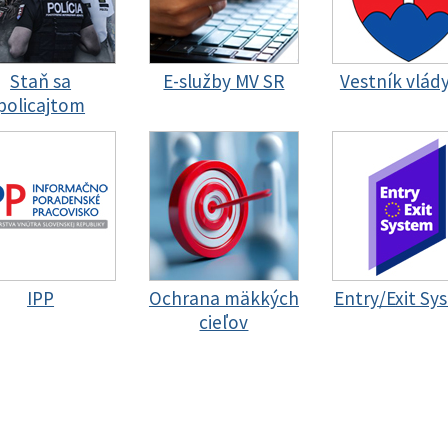
Staň sa
E-služby MV SR
Vestník vlád
policajtom
IPP
Ochrana mäkkých
Entry/Exit Sy
cieľov