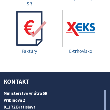
SR
Faktúry
E-trhovisko
KONTAKT
Ministerstvo vnútra SR
Pribinova 2
812 72 Bratislava