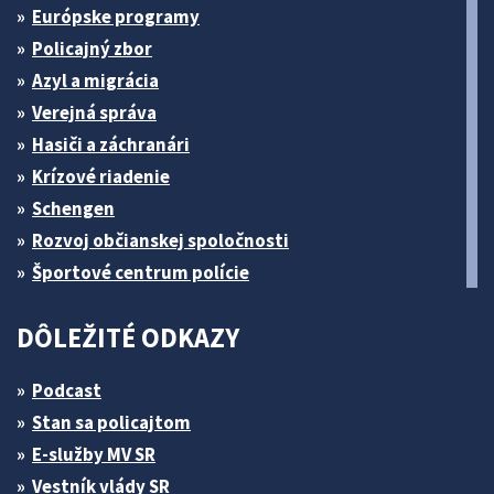
Európske programy
Policajný zbor
Azyl a migrácia
Verejná správa
Hasiči a záchranári
Krízové riadenie
Schengen
Rozvoj občianskej spoločnosti
Športové centrum polície
DÔLEŽITÉ ODKAZY
Podcast
Stan sa policajtom
E-služby MV SR
Vestník vlády SR