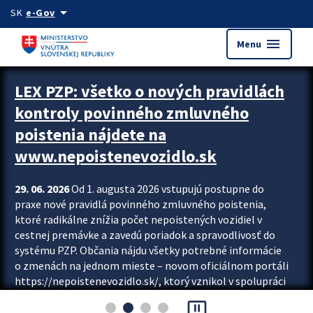
Preskocit na hlavný obsah
arrow_drop_down
SK
e-Gov
menu
Menu
Zastavit automatický posun upútavok
LEX PZP: všetko o nových pravidlách
kontroly povinného zmluvného
poistenia nájdete na
www.nepoistenevozidlo.sk
29. 06. 2026
Od 1. augusta 2026 vstupujú postupne do
praxe nové pravidlá povinného zmluvného poistenia,
ktoré radikálne znížia počet nepoistených vozidiel v
cestnej premávke a zavedú poriadok a spravodlivosť do
systému PZP. Občania nájdu všetky potrebné informácie
o zmenách na jednom mieste – novom oficiálnom portáli
https://nepoistenevozidlo.sk/, ktorý vznikol v spolupráci
Slovenskej kancelárie poisťovateľov (SKP), Slovenskej
pause_presentation
asociácie poisťovní (SLASPO) a Ministerstva vnútra SR.