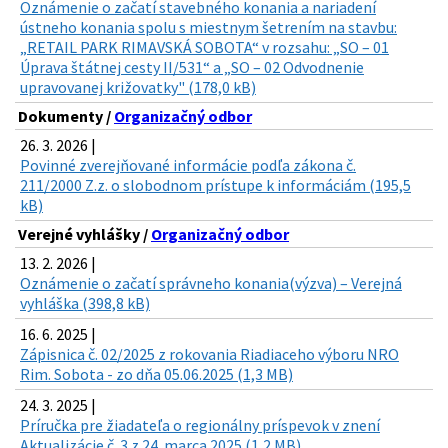
Oznámenie o začatí stavebného konania a nariadení
ústneho konania spolu s miestnym šetrením na stavbu:
„RETAIL PARK RIMAVSKÁ SOBOTA“ v rozsahu: „SO – 01
Úprava štátnej cesty II/531“ a „SO – 02 Odvodnenie
upravovanej križovatky" (178,0 kB)
Dokumenty /
Organizačný odbor
26. 3. 2026 |
Povinné zverejňované informácie podľa zákona č.
211/2000 Z.z. o slobodnom prístupe k informáciám (195,5
kB)
Verejné vyhlášky /
Organizačný odbor
13. 2. 2026 |
Oznámenie o začatí správneho konania(výzva) – Verejná
vyhláška (398,8 kB)
16. 6. 2025 |
Zápisnica č. 02/2025 z rokovania Riadiaceho výboru NRO
Rim. Sobota - zo dňa 05.06.2025 (1,3 MB)
24. 3. 2025 |
Príručka pre žiadateľa o regionálny príspevok v znení
Aktualizácie č. 3 z 24. marca 2025 (1,2 MB)