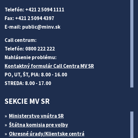
Telefón: +421 2 5094 1111
Fax: +421 2 5094 4397
E-mail:
public@minv
.sk
Call centrum:
Telefón: 0800 222 222
Nahlásenie problému:
Kontaktný formulár Call Centra MV SR
PO, UT, ŠT, PIA: 8.00 - 16.00
STREDA: 8.00 - 17.00
SEKCIE MV SR
Ministerstvo vnútra SR
Štátna komisia pre volby
Okresné úrady/Klientske centrá