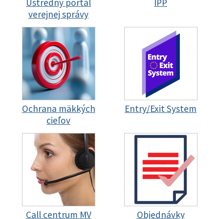
Ústredný portál
IPP
verejnej správy
Ochrana mäkkých
Entry/Exit System
cieľov
Call centrum MV
Objednávky