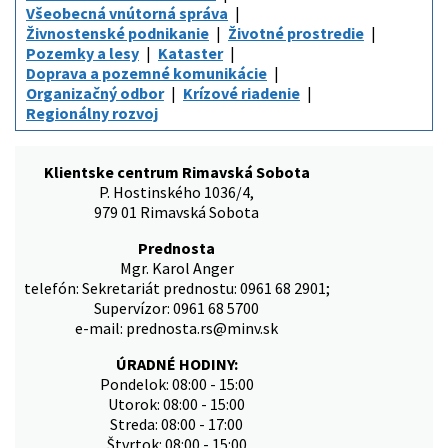
Všeobecná vnútorná správa
Živnostenské podnikanie
Životné prostredie
Pozemky a lesy
Kataster
Doprava a pozemné komunikácie
Organizačný odbor
Krízové riadenie
Regionálny rozvoj
Klientske centrum Rimavská Sobota
P. Hostinského 1036/4,
979 01 Rimavská Sobota
Prednosta
Mgr. Karol Anger
telefón: Sekretariát prednostu: 0961 68 2901;
Supervízor: 0961 68 5700
e-mail: prednosta.rs@minv.sk
ÚRADNÉ HODINY:
Pondelok: 08:00 - 15:00
Utorok: 08:00 - 15:00
Streda: 08:00 - 17:00
Štvrtok: 08:00 - 15:00