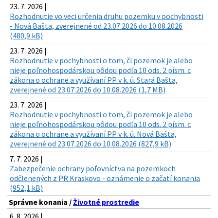
23. 7. 2026 |
Rozhodnutie vo veci určenia druhu pozemku v pochybnosti
- Nová Bašta, zverejnené od 23.07.2026 do 10.08.2026
(480,9 kB)
23. 7. 2026 |
Rozhodnutie v pochybnosti o tom, či pozemok je alebo
nieje poľnohospodárskou pôdou podľa 10 ods. 2 písm. c
zákona o ochrane a využívaní PP v k. ú. Stará Bašta,
zverejnené od 23.07.2026 do 10.08.2026 (1,7 MB)
23. 7. 2026 |
Rozhodnutie v pochybnosti o tom, či pozemok je alebo
nieje poľnohospodárskou pôdou podľa 10 ods. 2 písm. c
zákona o ochrane a využívaní PP v k. ú. Nová Bašta,
zverejnené od 23.07.2026 do 10.08.2026 (827,9 kB)
7. 7. 2026 |
Zabezpečenie ochrany poľovníctva na pozemkoch
odčlenených z PR Kraskovo - oznámenie o začatí konania
(952,1 kB)
Správne konania /
Životné prostredie
6. 8. 2026 |