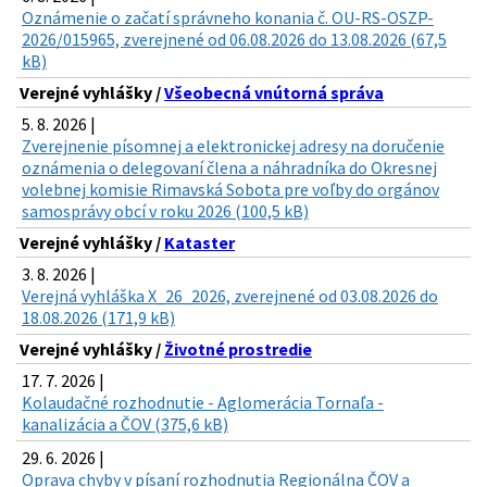
Oznámenie o začatí správneho konania č. OU-RS-OSZP-
2026/015965, zverejnené od 06.08.2026 do 13.08.2026 (67,5
kB)
Verejné vyhlášky /
Všeobecná vnútorná správa
5. 8. 2026 |
Zverejnenie písomnej a elektronickej adresy na doručenie
oznámenia o delegovaní člena a náhradníka do Okresnej
volebnej komisie Rimavská Sobota pre voľby do orgánov
samosprávy obcí v roku 2026 (100,5 kB)
Verejné vyhlášky /
Kataster
3. 8. 2026 |
Verejná vyhláška X_26_2026, zverejnené od 03.08.2026 do
18.08.2026 (171,9 kB)
Verejné vyhlášky /
Životné prostredie
17. 7. 2026 |
Kolaudačné rozhodnutie - Aglomerácia Tornaľa -
kanalizácia a ČOV (375,6 kB)
29. 6. 2026 |
Oprava chyby v písaní rozhodnutia Regionálna ČOV a