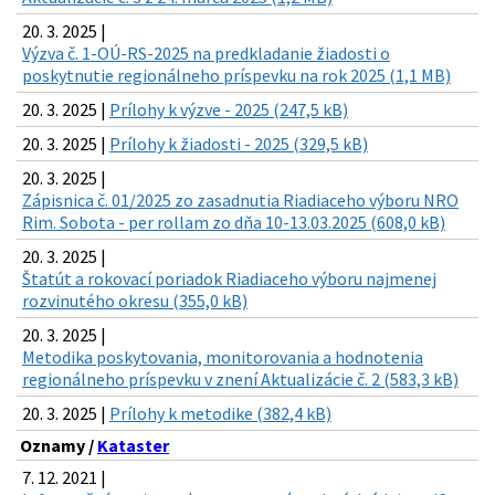
20. 3. 2025 |
Výzva č. 1-OÚ-RS-2025 na predkladanie žiadosti o
poskytnutie regionálneho príspevku na rok 2025 (1,1 MB)
20. 3. 2025 |
Prílohy k výzve - 2025 (247,5 kB)
20. 3. 2025 |
Prílohy k žiadosti - 2025 (329,5 kB)
20. 3. 2025 |
Zápisnica č. 01/2025 zo zasadnutia Riadiaceho výboru NRO
Rim. Sobota - per rollam zo dňa 10-13.03.2025 (608,0 kB)
20. 3. 2025 |
Štatút a rokovací poriadok Riadiaceho výboru najmenej
rozvinutého okresu (355,0 kB)
20. 3. 2025 |
Metodika poskytovania, monitorovania a hodnotenia
regionálneho príspevku v znení Aktualizácie č. 2 (583,3 kB)
20. 3. 2025 |
Prílohy k metodike (382,4 kB)
Oznamy /
Kataster
7. 12. 2021 |