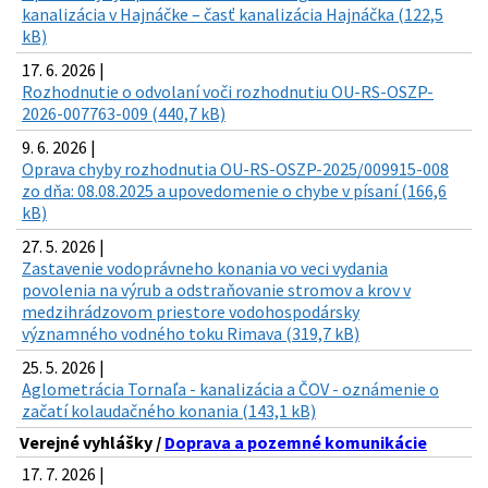
kanalizácia v Hajnáčke – časť kanalizácia Hajnáčka (122,5
kB)
17. 6. 2026 |
Rozhodnutie o odvolaní voči rozhodnutiu OU-RS-OSZP-
2026-007763-009 (440,7 kB)
9. 6. 2026 |
Oprava chyby rozhodnutia OU-RS-OSZP-2025/009915-008
zo dňa: 08.08.2025 a upovedomenie o chybe v písaní (166,6
kB)
27. 5. 2026 |
Zastavenie vodoprávneho konania vo veci vydania
povolenia na výrub a odstraňovanie stromov a krov v
medzihrádzovom priestore vodohospodársky
významného vodného toku Rimava (319,7 kB)
25. 5. 2026 |
Aglometrácia Tornaľa - kanalizácia a ČOV - oznámenie o
začatí kolaudačného konania (143,1 kB)
Verejné vyhlášky /
Doprava a pozemné komunikácie
17. 7. 2026 |