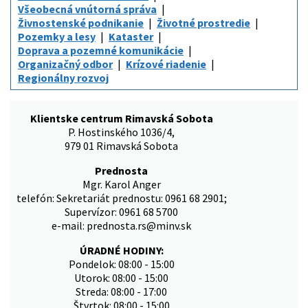
Všeobecná vnútorná správa
Živnostenské podnikanie
Životné prostredie
Pozemky a lesy
Kataster
Doprava a pozemné komunikácie
Organizačný odbor
Krízové riadenie
Regionálny rozvoj
Klientske centrum Rimavská Sobota
P. Hostinského 1036/4,
979 01 Rimavská Sobota
Prednosta
Mgr. Karol Anger
telefón: Sekretariát prednostu: 0961 68 2901;
Supervízor: 0961 68 5700
e-mail: prednosta.rs@minv.sk
ÚRADNÉ HODINY:
Pondelok: 08:00 - 15:00
Utorok: 08:00 - 15:00
Streda: 08:00 - 17:00
Štvrtok: 08:00 - 15:00