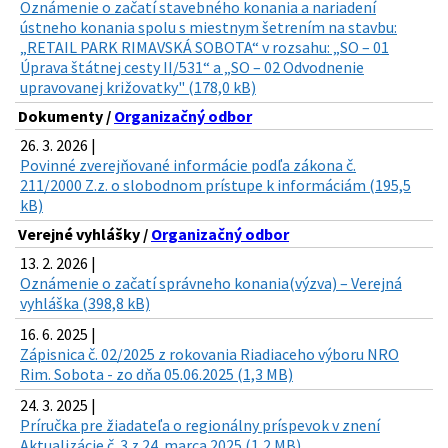
Oznámenie o začatí stavebného konania a nariadení
ústneho konania spolu s miestnym šetrením na stavbu:
„RETAIL PARK RIMAVSKÁ SOBOTA“ v rozsahu: „SO – 01
Úprava štátnej cesty II/531“ a „SO – 02 Odvodnenie
upravovanej križovatky" (178,0 kB)
Dokumenty /
Organizačný odbor
26. 3. 2026 |
Povinné zverejňované informácie podľa zákona č.
211/2000 Z.z. o slobodnom prístupe k informáciám (195,5
kB)
Verejné vyhlášky /
Organizačný odbor
13. 2. 2026 |
Oznámenie o začatí správneho konania(výzva) – Verejná
vyhláška (398,8 kB)
16. 6. 2025 |
Zápisnica č. 02/2025 z rokovania Riadiaceho výboru NRO
Rim. Sobota - zo dňa 05.06.2025 (1,3 MB)
24. 3. 2025 |
Príručka pre žiadateľa o regionálny príspevok v znení
Aktualizácie č. 3 z 24. marca 2025 (1,2 MB)