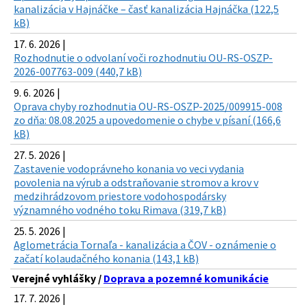
kanalizácia v Hajnáčke – časť kanalizácia Hajnáčka (122,5
kB)
17. 6. 2026 |
Rozhodnutie o odvolaní voči rozhodnutiu OU-RS-OSZP-
2026-007763-009 (440,7 kB)
9. 6. 2026 |
Oprava chyby rozhodnutia OU-RS-OSZP-2025/009915-008
zo dňa: 08.08.2025 a upovedomenie o chybe v písaní (166,6
kB)
27. 5. 2026 |
Zastavenie vodoprávneho konania vo veci vydania
povolenia na výrub a odstraňovanie stromov a krov v
medzihrádzovom priestore vodohospodársky
významného vodného toku Rimava (319,7 kB)
25. 5. 2026 |
Aglometrácia Tornaľa - kanalizácia a ČOV - oznámenie o
začatí kolaudačného konania (143,1 kB)
Verejné vyhlášky /
Doprava a pozemné komunikácie
17. 7. 2026 |