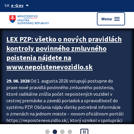
Preskocit na hlavný obsah
arrow_drop_down
SK
e-Gov
menu
Menu
Zastavit automatický posun upútavok
LEX PZP: všetko o nových pravidlách
kontroly povinného zmluvného
poistenia nájdete na
www.nepoistenevozidlo.sk
29. 06. 2026
Od 1. augusta 2026 vstupujú postupne do
praxe nové pravidlá povinného zmluvného poistenia,
ktoré radikálne znížia počet nepoistených vozidiel v
cestnej premávke a zavedú poriadok a spravodlivosť do
systému PZP. Občania nájdu všetky potrebné informácie
o zmenách na jednom mieste – novom oficiálnom portáli
https://nepoistenevozidlo.sk/, ktorý vznikol v spolupráci
Slovenskej kancelárie poisťovateľov (SKP), Slovenskej
pause_presentation
asociácie poisťovní (SLASPO) a Ministerstva vnútra SR.