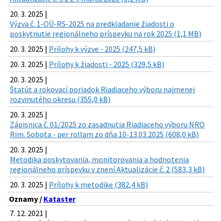
20. 3. 2025 |
Výzva č. 1-OÚ-RS-2025 na predkladanie žiadosti o
poskytnutie regionálneho príspevku na rok 2025 (1,1 MB)
20. 3. 2025 |
Prílohy k výzve - 2025 (247,5 kB)
20. 3. 2025 |
Prílohy k žiadosti - 2025 (329,5 kB)
20. 3. 2025 |
Štatút a rokovací poriadok Riadiaceho výboru najmenej
rozvinutého okresu (355,0 kB)
20. 3. 2025 |
Zápisnica č. 01/2025 zo zasadnutia Riadiaceho výboru NRO
Rim. Sobota - per rollam zo dňa 10-13.03.2025 (608,0 kB)
20. 3. 2025 |
Metodika poskytovania, monitorovania a hodnotenia
regionálneho príspevku v znení Aktualizácie č. 2 (583,3 kB)
20. 3. 2025 |
Prílohy k metodike (382,4 kB)
Oznamy /
Kataster
7. 12. 2021 |