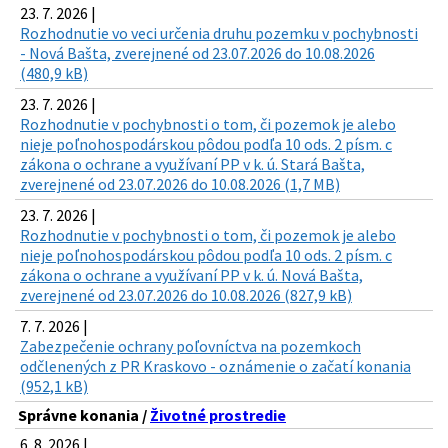
23. 7. 2026 |
Rozhodnutie vo veci určenia druhu pozemku v pochybnosti
- Nová Bašta, zverejnené od 23.07.2026 do 10.08.2026
(480,9 kB)
23. 7. 2026 |
Rozhodnutie v pochybnosti o tom, či pozemok je alebo
nieje poľnohospodárskou pôdou podľa 10 ods. 2 písm. c
zákona o ochrane a využívaní PP v k. ú. Stará Bašta,
zverejnené od 23.07.2026 do 10.08.2026 (1,7 MB)
23. 7. 2026 |
Rozhodnutie v pochybnosti o tom, či pozemok je alebo
nieje poľnohospodárskou pôdou podľa 10 ods. 2 písm. c
zákona o ochrane a využívaní PP v k. ú. Nová Bašta,
zverejnené od 23.07.2026 do 10.08.2026 (827,9 kB)
7. 7. 2026 |
Zabezpečenie ochrany poľovníctva na pozemkoch
odčlenených z PR Kraskovo - oznámenie o začatí konania
(952,1 kB)
Správne konania /
Životné prostredie
6. 8. 2026 |