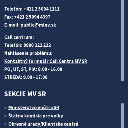
Telefón: +421 2 5094 1111
Fax: +421 2 5094 4397
E-mail:
public@minv
.sk
Call centrum:
Telefón: 0800 222 222
Nahlásenie problému:
Kontaktný formulár Call Centra MV SR
PO, UT, ŠT, PIA: 8.00 - 16.00
STREDA: 8.00 - 17.00
SEKCIE MV SR
Ministerstvo vnútra SR
Štátna komisia pre volby
Okresné úrady/Klientske centrá