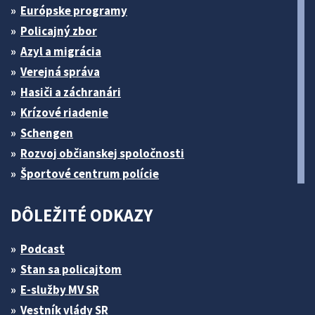
Európske programy
Policajný zbor
Azyl a migrácia
Verejná správa
Hasiči a záchranári
Krízové riadenie
Schengen
Rozvoj občianskej spoločnosti
Športové centrum polície
DÔLEŽITÉ ODKAZY
Podcast
Stan sa policajtom
E-služby MV SR
Vestník vlády SR