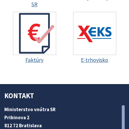
SR
Faktúry
E-trhovisko
KONTAKT
Ministerstvo vnútra SR
Pribinova 2
812 72 Bratislava