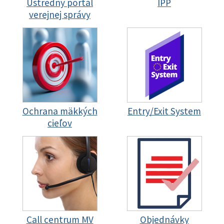
Ústredný portál
IPP
verejnej správy
Ochrana mäkkých
Entry/Exit System
cieľov
Call centrum MV
Objednávky