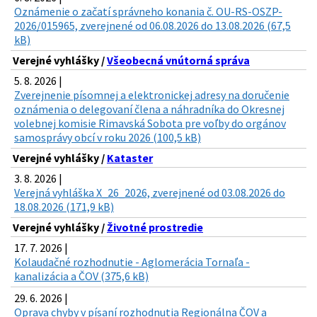
Oznámenie o začatí správneho konania č. OU-RS-OSZP-
2026/015965, zverejnené od 06.08.2026 do 13.08.2026 (67,5
kB)
Verejné vyhlášky /
Všeobecná vnútorná správa
5. 8. 2026 |
Zverejnenie písomnej a elektronickej adresy na doručenie
oznámenia o delegovaní člena a náhradníka do Okresnej
volebnej komisie Rimavská Sobota pre voľby do orgánov
samosprávy obcí v roku 2026 (100,5 kB)
Verejné vyhlášky /
Kataster
3. 8. 2026 |
Verejná vyhláška X_26_2026, zverejnené od 03.08.2026 do
18.08.2026 (171,9 kB)
Verejné vyhlášky /
Životné prostredie
17. 7. 2026 |
Kolaudačné rozhodnutie - Aglomerácia Tornaľa -
kanalizácia a ČOV (375,6 kB)
29. 6. 2026 |
Oprava chyby v písaní rozhodnutia Regionálna ČOV a