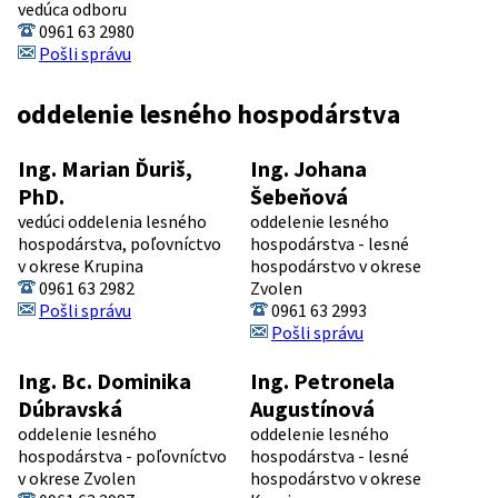
vedúca odboru
0961 63 2980
Pošli správu
oddelenie lesného hospodárstva
Ing. Marian Ďuriš,
Ing. Johana
PhD.
Šebeňová
vedúci oddelenia lesného
oddelenie lesného
hospodárstva, poľovníctvo
hospodárstva - lesné
v okrese Krupina
hospodárstvo v okrese
0961 63 2982
Zvolen
Pošli správu
0961 63 2993
Pošli správu
Ing. Bc. Dominika
Ing. Petronela
Dúbravská
Augustínová
oddelenie lesného
oddelenie lesného
hospodárstva - poľovníctvo
hospodárstva - lesné
v okrese Zvolen
hospodárstvo v okrese