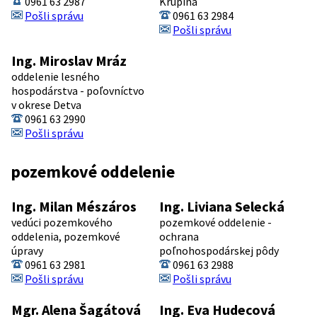
0961 63 2987
Krupina
Pošli správu
0961 63 2984
Pošli správu
Ing. Miroslav Mráz
oddelenie lesného
hospodárstva - poľovníctvo
v okrese Detva
0961 63 2990
Pošli správu
pozemkové oddelenie
Ing. Milan Mészáros
Ing. Liviana Selecká
vedúci pozemkového
pozemkové oddelenie -
oddelenia, pozemkové
ochrana
úpravy
poľnohospodárskej pôdy
0961 63 2981
0961 63 2988
Pošli správu
Pošli správu
Mgr. Alena Šagátová
Ing. Eva Hudecová