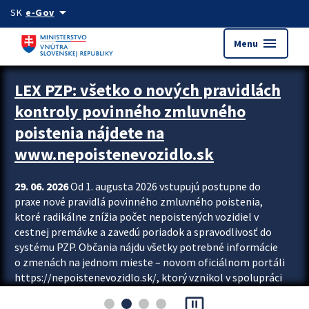
Preskocit na hlavný obsah
arrow_drop_down
SK
e-Gov
menu
Menu
Zastavit automatický posun upútavok
LEX PZP: všetko o nových pravidlách
kontroly povinného zmluvného
poistenia nájdete na
www.nepoistenevozidlo.sk
29. 06. 2026
Od 1. augusta 2026 vstupujú postupne do
praxe nové pravidlá povinného zmluvného poistenia,
ktoré radikálne znížia počet nepoistených vozidiel v
cestnej premávke a zavedú poriadok a spravodlivosť do
systému PZP. Občania nájdu všetky potrebné informácie
o zmenách na jednom mieste – novom oficiálnom portáli
https://nepoistenevozidlo.sk/, ktorý vznikol v spolupráci
Slovenskej kancelárie poisťovateľov (SKP), Slovenskej
pause_presentation
asociácie poisťovní (SLASPO) a Ministerstva vnútra SR.