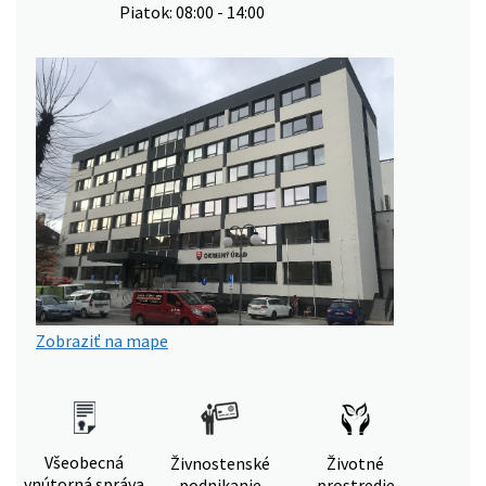
Piatok: 08:00 - 14:00
Zobraziť na mape
Všeobecná
Živnostenské
Životné
vnútorná správa
podnikanie
prostredie