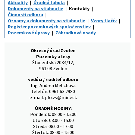
Aktuality
Úradná tabuľa
Dokumenty na stiahnutie
Kontakty
Činnosti odboru
Oznamy a dokumenty na stiahnutie
Vzory tlačív
Register pozemkových spoločenstiev
Pozemkové úpravy
Záhradkové osady
Okresný úrad Zvolen
Pozemky a lesy
Študentská 2084/12,
961 08 Zvolen
vedúci / riaditeľ odboru
Ing. Andrea Melichová
telefón: 0961 63 2980
e-mail: plo.zv@minv.sk
ÚRADNÉ HODINY:
Pondelok: 08:00 - 15:00
Utorok: 08:00 - 15:00
Streda: 08:00 - 17:00
Štvrtok: 08:00 - 15:00