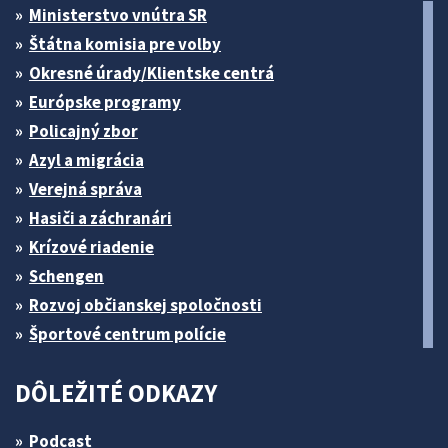
Ministerstvo vnútra SR
Štátna komisia pre volby
Okresné úrady/Klientske centrá
Európske programy
Policajný zbor
Azyl a migrácia
Verejná správa
Hasiči a záchranári
Krízové riadenie
Schengen
Rozvoj občianskej spoločnosti
Športové centrum polície
DÔLEŽITÉ ODKAZY
Podcast