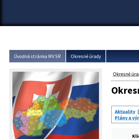
Úvodná stránka MV SR
Okresné úrady
Okresné úra
Okresn
Aktuality
Plány a vý
Kl