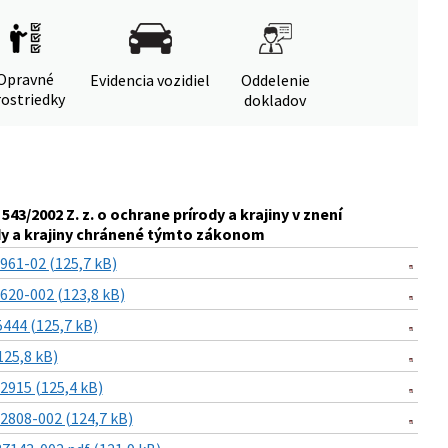
Opravné
Evidencia vozidiel
Oddelenie
ostriedky
dokladov
3/2002 Z. z. o ochrane prírody a krajiny v znení
dy a krajiny chránené týmto zákonom
61-02 (125,7 kB)
20-002 (123,8 kB)
44 (125,7 kB)
25,8 kB)
915 (125,4 kB)
808-002 (124,7 kB)