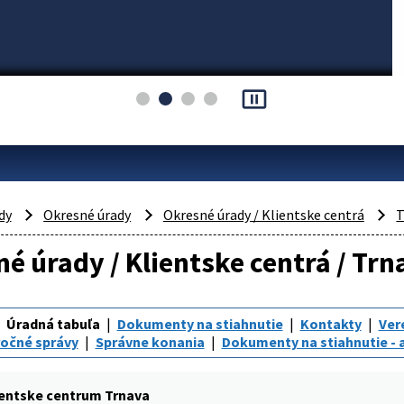
pause_presentation
dy
Okresné úrady
Okresné úrady / Klientske centrá
T
é úrady / Klientske centrá / Trn
Úradná tabuľa
Dokumenty na stiahnutie
Kontakty
Vere
ročné správy
Správne konania
Dokumenty na stiahnutie - a
ientske centrum Trnava