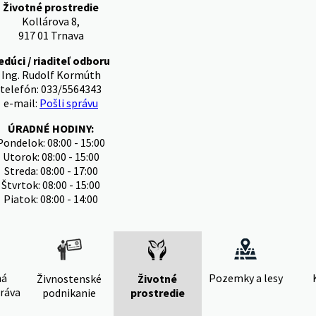
Životné prostredie
Kollárova 8,
917 01 Trnava
edúci / riaditeľ odboru
Ing. Rudolf Kormúth
telefón: 033/5564343
e-mail:
Pošli správu
ÚRADNÉ HODINY:
Pondelok: 08:00 - 15:00
Utorok: 08:00 - 15:00
Streda: 08:00 - 17:00
Štvrtok: 08:00 - 15:00
Piatok: 08:00 - 14:00
ná
Pozemky a lesy
Živnostenské
Životné
ráva
podnikanie
prostredie