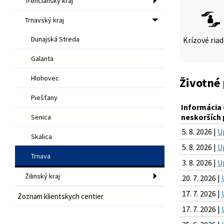
Trenčiansky kraj
Trnavský kraj
Dunajská Streda
Krízové ria
Galanta
Hlohovec
Životné 
Piešťany
Informácia o
neskorších 
Senica
5. 8. 2026 |
U
Skalica
5. 8. 2026 |
U
Trnava
3. 8. 2026 |
U
Žilinský kraj
20. 7. 2026 |
17. 7. 2026 |
Zoznam klientskych centier
17. 7. 2026 |