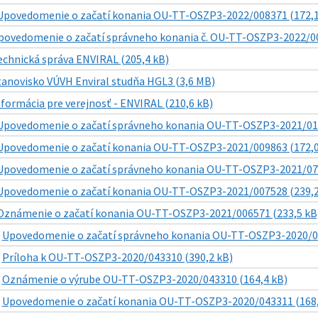
Upovedomenie o začatí konania OU-TT-OSZP3-2022/008371 (172,1
povedomenie o začatí správneho konania č. OU-TT-OSZP3-2022/00
echnická správa ENVIRAL (205,4 kB)
tanovisko VÚVH Enviral studňa HGL3 (3,6 MB)
nformácia pre verejnosť - ENVIRAL (210,6 kB)
Upovedomenie o začatí správneho konania OU-TT-OSZP3-2021/018
Upovedomenie o začatí konania OU-TT-OSZP3-2021/009863 (172,0
Upovedomenie o začatí správneho konania OU-TT-OSZP3-2021/077
Upovedomenie o začatí konania OU-TT-OSZP3-2021/007528 (239,2
Oznámenie o začatí konania OU-TT-OSZP3-2021/006571 (233,5 kB
|
Upovedomenie o začatí správneho konania OU-TT-OSZP3-2020/04
|
Príloha k OU-TT-OSZP3-2020/043310 (390,2 kB)
|
Oznámenie o výrube OU-TT-OSZP3-2020/043310 (164,4 kB)
|
Upovedomenie o začatí konania OU-TT-OSZP3-2020/043311 (168,