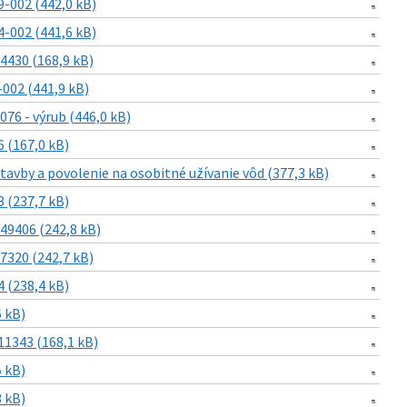
-002 (442,0 kB)
-002 (441,6 kB)
430 (168,9 kB)
002 (441,9 kB)
6 - výrub (446,0 kB)
 (167,0 kB)
stavby a povolenie na osobitné užívanie vôd (377,3 kB)
 (237,7 kB)
9406 (242,8 kB)
320 (242,7 kB)
 (238,4 kB)
 kB)
1343 (168,1 kB)
 kB)
 kB)