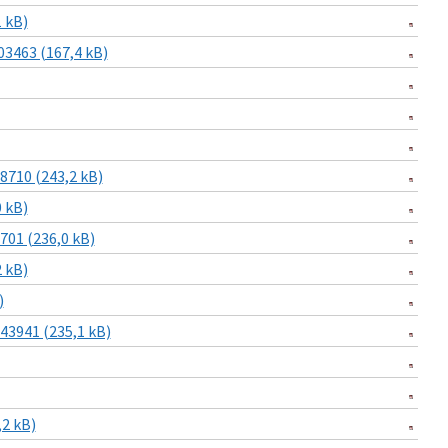
 kB)
3463 (167,4 kB)
710 (243,2 kB)
 kB)
01 (236,0 kB)
 kB)
)
3941 (235,1 kB)
2 kB)