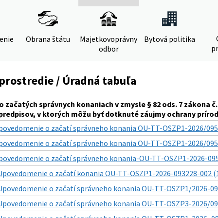
denie
Obrana štátu
Majetkovoprávny
Bytová politika
pr
odbor
prostredie / Úradná tabuľa
 začatých správnych konaniach v zmysle § 82 ods. 7 zákona č. 54
predpisov, v ktorých môžu byť dotknuté záujmy ochrany príro
povedomenie o začatí správneho konania OU-TT-OSZP1-2026/0959
povedomenie o začatí správneho konania OU-TT-OSZP1-2026/0956
povedomenie o začatí správneho konania-OU-TT-OSZP1-2026-0954
Upovedomenie o začatí konania OU-TT-OSZP1-2026-093228-002 (1
Upovedomenie o začatí správneho konania OU-TT-OSZP1/2026-092
Upovedomenie o začatí správneho konania OU-TT-OSZP3-2026/092