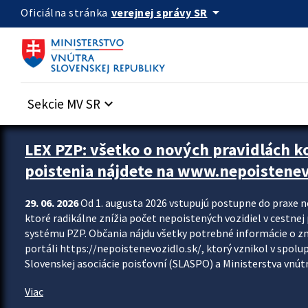
Preskocit na hlavný obsah
arrow_drop_down
verejnej správy SR
Oficiálna stránka
Sekcie MV SR
keyboard_arrow_down
Zastavit automatický posun upútavok
LEX PZP: všetko o nových pravidlách 
poistenia nájdete na www.nepoistenev
29. 06. 2026
Od 1. augusta 2026 vstupujú postupne do praxe 
ktoré radikálne znížia počet nepoistených vozidiel v cestne
systému PZP. Občania nájdu všetky potrebné informácie o 
portáli https://nepoistenevozidlo.sk/, ktorý vznikol v spolu
Slovenskej asociácie poisťovní (SLASPO) a Ministerstva vnútra
Viac