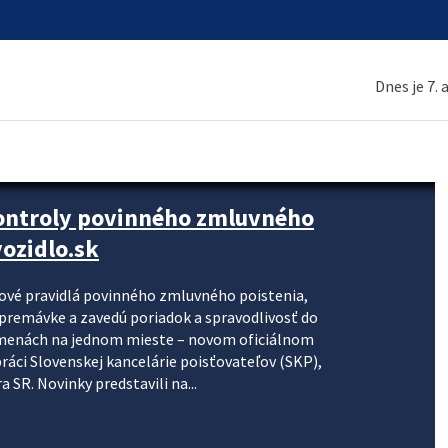
Dnes je 7.
kontroly povinného zmluvného
ozidlo.sk
nové pravidlá povinného zmluvného poistenia,
j premávke a zavedú poriadok a spravodlivosť do
zmenách na jednom mieste – novom oficiálnom
práci Slovenskej kancelárie poisťovateľov (SKP),
 SR. Novinky predstavili na...