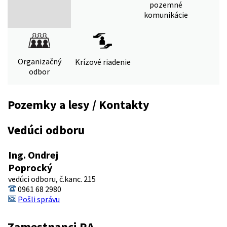
pozemné
komunikácie
Organizačný
Krízové riadenie
odbor
Pozemky a lesy / Kontakty
Vedúci odboru
Ing. Ondrej
Poprocký
vedúci odboru, č.kanc. 215
0961 68 2980
Pošli správu
Zamestnanci RA