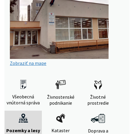
Zobraziť na mape
Všeobecná
Živnostenské
Životné
vnútorná správa
podnikanie
prostredie
Pozemky a lesy
Kataster
Doprava a