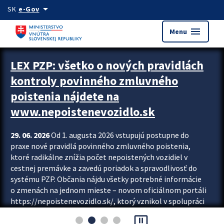
Preskocit na hlavný obsah
arrow_drop_down
SK
e-Gov
menu
Menu
Zastavit automatický posun upútavok
LEX PZP: všetko o nových pravidlách
kontroly povinného zmluvného
poistenia nájdete na
www.nepoistenevozidlo.sk
29. 06. 2026
Od 1. augusta 2026 vstupujú postupne do
praxe nové pravidlá povinného zmluvného poistenia,
ktoré radikálne znížia počet nepoistených vozidiel v
cestnej premávke a zavedú poriadok a spravodlivosť do
systému PZP. Občania nájdu všetky potrebné informácie
o zmenách na jednom mieste – novom oficiálnom portáli
https://nepoistenevozidlo.sk/, ktorý vznikol v spolupráci
Slovenskej kancelárie poisťovateľov (SKP), Slovenskej
pause_presentation
asociácie poisťovní (SLASPO) a Ministerstva vnútra SR.