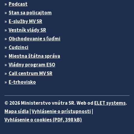
Podcast
Stan sa policajtom
E-služby MV SR
Vestník vlády SR
Obchodovanie s ľuďmi
Cudzinci
Miestna štátna správa
Vládny program ESO
Call centrum MV SR
E-trhovisko
© 2026 Ministerstvo vnútra SR. Web od
ELET systems
.
Mapa sídla
|
Vyhlásenie o prístupnosti
|
Vyhlásenie o cookies (PDF, 398 kB)