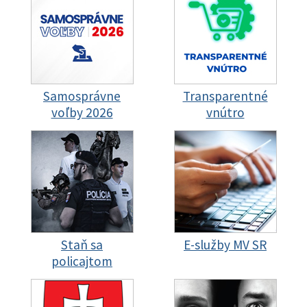
Samosprávne
Transparentné
voľby 2026
vnútro
Staň sa
E-služby MV SR
policajtom