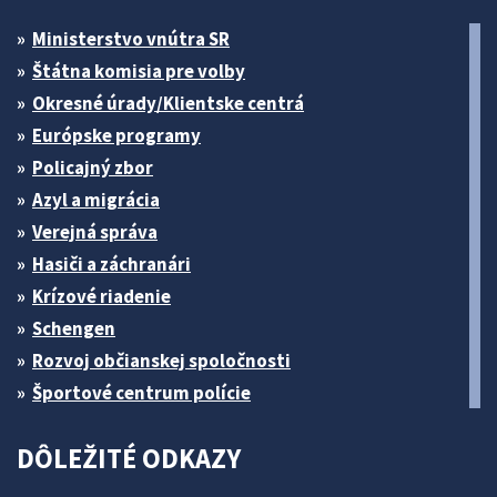
Ministerstvo vnútra SR
Štátna komisia pre volby
Okresné úrady/Klientske centrá
Európske programy
Policajný zbor
Azyl a migrácia
Verejná správa
Hasiči a záchranári
Krízové riadenie
Schengen
Rozvoj občianskej spoločnosti
Športové centrum polície
DÔLEŽITÉ ODKAZY