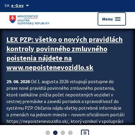
Preskocit na hlavný obsah
arrow_drop_down
SK
e-Gov
menu
Menu
Zastavit automatický posun upútavok
LEX PZP: všetko o nových pravidlách
kontroly povinného zmluvného
poistenia nájdete na
www.nepoistenevozidlo.sk
29. 06. 2026
Od 1. augusta 2026 vstupujú postupne do
praxe nové pravidlá povinného zmluvného poistenia,
ktoré radikálne znížia počet nepoistených vozidiel v
cestnej premávke a zavedú poriadok a spravodlivosť do
systému PZP. Občania nájdu všetky potrebné informácie
o zmenách na jednom mieste – novom oficiálnom portáli
https://nepoistenevozidlo.sk/, ktorý vznikol v spolupráci
Slovenskej kancelárie poisťovateľov (SKP), Slovenskej
pause_presentation
asociácie poisťovní (SLASPO) a Ministerstva vnútra SR.