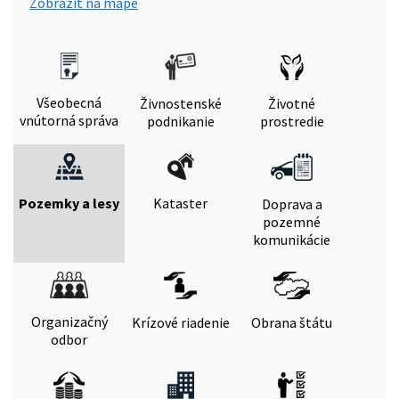
Zobraziť na mape
Všeobecná
Živnostenské
Životné
vnútorná správa
podnikanie
prostredie
Pozemky a lesy
Kataster
Doprava a
pozemné
komunikácie
Organizačný
Krízové riadenie
Obrana štátu
odbor