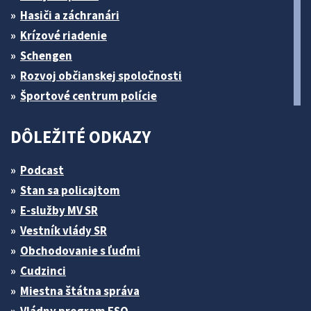
Hasiči a záchranári
Krízové riadenie
Schengen
Rozvoj občianskej spoločnosti
Športové centrum polície
DÔLEŽITÉ ODKAZY
Podcast
Stan sa policajtom
E-služby MV SR
Vestník vlády SR
Obchodovanie s ľuďmi
Cudzinci
Miestna štátna správa