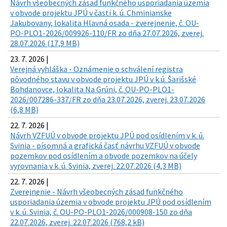
Návrh všeobecných zásad funkčného usporiadania územia
v obvode projektu JPÚ v časti k. ú. Chminianske
Jakubovany, lokalita Hlavná osada - zverejnenie, č. OU-
PO-PLO1-2026/009926-110/FR zo dňa 27.07.2026, zverej.
28.07.2026 (17,9 MB)
23. 7. 2026 |
Verejná vyhláška - Oznámenie o schválení registra
pôvodného stavu v obvode projektu JPÚ v k.ú. Šarišské
Bohdanovce, lokalita Na Grúni, č. OU-PO-PLO1-
2026/007286-337/FR zo dňa 23.07.2026, zverej. 23.07.2026
(6,8 MB)
22. 7. 2026 |
Návrh VZFUÚ v obvode projektu JPÚ pod osídlením v k. ú.
Svinia - písomná a grafická časť návrhu VZFUÚ v obvode
pozemkov pod osídlením a obvode pozemkov na účely
vyrovnania v k. ú. Svinia, zverej. 22.07.2026 (4,3 MB)
22. 7. 2026 |
Zverejnenie - Návrh všeobecných zásad funkčného
usporiadania územia v obvode projektu JPÚ pod osídlením
v k. ú. Svinia, č. OU-PO-PLO1-2026/000908-150 zo dňa
22.07.2026, zverej. 22.07.2026 (768,2 kB)