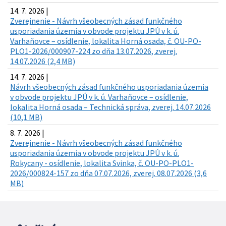
14. 7. 2026 |
Zverejnenie - Návrh všeobecných zásad funkčného
usporiadania územia v obvode projektu JPÚ v k. ú.
Varhaňovce – osídlenie, lokalita Horná osada, č. OU-PO-
PLO1-2026/000907-224 zo dňa 13.07.2026, zverej.
14.07.2026 (2,4 MB)
14. 7. 2026 |
Návrh všeobecných zásad funkčného usporiadania územia
v obvode projektu JPÚ v k. ú. Varhaňovce – osídlenie,
lokalita Horná osada – Technická správa, zverej. 14.07.2026
(10,1 MB)
8. 7. 2026 |
Zverejnenie - Návrh všeobecných zásad funkčného
usporiadania územia v obvode projektu JPÚ v k. ú.
Rokycany - osídlenie, lokalita Svinka, č. OU-PO-PLO1-
2026/000824-157 zo dňa 07.07.2026, zverej. 08.07.2026 (3,6
MB)