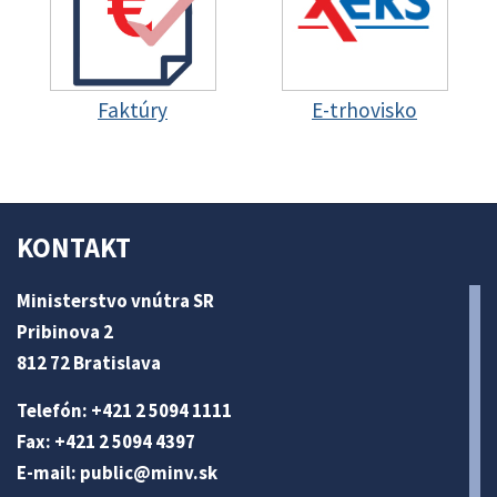
Faktúry
E-trhovisko
KONTAKT
Ministerstvo vnútra SR
Pribinova 2
812 72 Bratislava
Telefón: +421 2 5094 1111
Fax: +421 2 5094 4397
E-mail:
public@minv
.sk