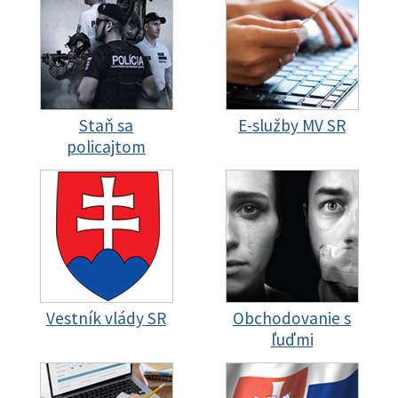
Staň sa
E-služby MV SR
policajtom
Vestník vlády SR
Obchodovanie s
ľuďmi