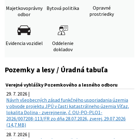
Opravné
Majetkovoprávny
Bytová politika
prostriedky
odbor
Evidencia vozidiel
Oddelenie
dokladov
Pozemky a lesy / Úradná tabuľa
Verejné vyhlášky Pozemkového a lesného odboru
29. 7. 2026 |
Návrh všeobecných zásad funkčného usporiadania územia
v obvode projektu JPÚ v časti katastrálneho územia Víťaz,
lokalita Dolina - zverejnenie, č. OU-PO-PLO1-
2026/007208-113/FR zo dňa 28.07.2026, zverej. 29.07.2026
(14,7 MB)
28. 7. 2026 |