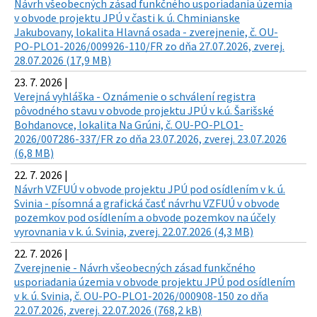
Návrh všeobecných zásad funkčného usporiadania územia
v obvode projektu JPÚ v časti k. ú. Chminianske
Jakubovany, lokalita Hlavná osada - zverejnenie, č. OU-
PO-PLO1-2026/009926-110/FR zo dňa 27.07.2026, zverej.
28.07.2026 (17,9 MB)
23. 7. 2026 |
Verejná vyhláška - Oznámenie o schválení registra
pôvodného stavu v obvode projektu JPÚ v k.ú. Šarišské
Bohdanovce, lokalita Na Grúni, č. OU-PO-PLO1-
2026/007286-337/FR zo dňa 23.07.2026, zverej. 23.07.2026
(6,8 MB)
22. 7. 2026 |
Návrh VZFUÚ v obvode projektu JPÚ pod osídlením v k. ú.
Svinia - písomná a grafická časť návrhu VZFUÚ v obvode
pozemkov pod osídlením a obvode pozemkov na účely
vyrovnania v k. ú. Svinia, zverej. 22.07.2026 (4,3 MB)
22. 7. 2026 |
Zverejnenie - Návrh všeobecných zásad funkčného
usporiadania územia v obvode projektu JPÚ pod osídlením
v k. ú. Svinia, č. OU-PO-PLO1-2026/000908-150 zo dňa
22.07.2026, zverej. 22.07.2026 (768,2 kB)