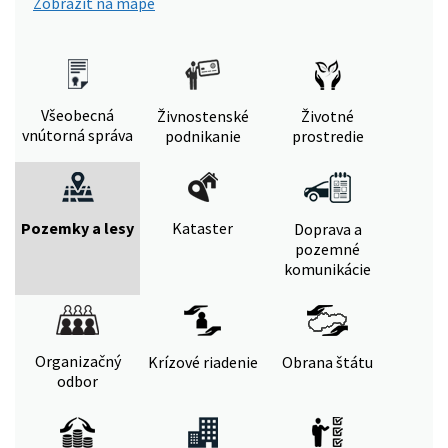
Zobraziť na mape
Všeobecná
Živnostenské
Životné
vnútorná správa
podnikanie
prostredie
Pozemky a lesy
Kataster
Doprava a
pozemné
komunikácie
Organizačný
Krízové riadenie
Obrana štátu
odbor