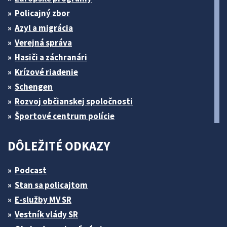
Policajný zbor
Azyl a migrácia
Verejná správa
Hasiči a záchranári
Krízové riadenie
Schengen
Rozvoj občianskej spoločnosti
Športové centrum polície
DÔLEŽITÉ ODKAZY
Podcast
Stan sa policajtom
E-služby MV SR
Vestník vlády SR