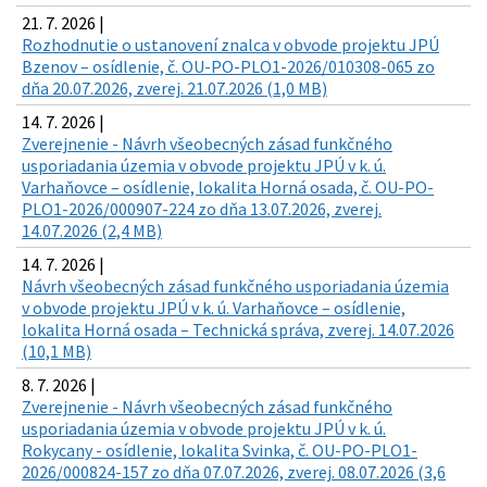
21. 7. 2026 |
Rozhodnutie o ustanovení znalca v obvode projektu JPÚ
Bzenov – osídlenie, č. OU-PO-PLO1-2026/010308-065 zo
dňa 20.07.2026, zverej. 21.07.2026 (1,0 MB)
14. 7. 2026 |
Zverejnenie - Návrh všeobecných zásad funkčného
usporiadania územia v obvode projektu JPÚ v k. ú.
Varhaňovce – osídlenie, lokalita Horná osada, č. OU-PO-
PLO1-2026/000907-224 zo dňa 13.07.2026, zverej.
14.07.2026 (2,4 MB)
14. 7. 2026 |
Návrh všeobecných zásad funkčného usporiadania územia
v obvode projektu JPÚ v k. ú. Varhaňovce – osídlenie,
lokalita Horná osada – Technická správa, zverej. 14.07.2026
(10,1 MB)
8. 7. 2026 |
Zverejnenie - Návrh všeobecných zásad funkčného
usporiadania územia v obvode projektu JPÚ v k. ú.
Rokycany - osídlenie, lokalita Svinka, č. OU-PO-PLO1-
2026/000824-157 zo dňa 07.07.2026, zverej. 08.07.2026 (3,6