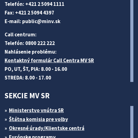
Telefón: +421 2 5094 1111
Fax: +421 2 5094 4397
E-mail:
public@minv
.sk
Call centrum:
Telefón: 0800 222 222
Nahlásenie problému:
Kontaktný formulár Call Centra MV SR
PO, UT, ŠT, PIA: 8.00 - 16.00
STREDA: 8.00 - 17.00
SEKCIE MV SR
Ministerstvo vnútra SR
Štátna komisia pre volby
Okresné úrady/Klientske centrá
Európske programy