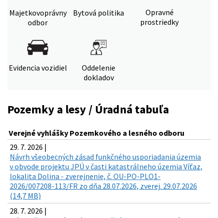
Opravné
Majetkovoprávny
Bytová politika
prostriedky
odbor
Evidencia vozidiel
Oddelenie
dokladov
Pozemky a lesy / Úradná tabuľa
Verejné vyhlášky Pozemkového a lesného odboru
29. 7. 2026 |
Návrh všeobecných zásad funkčného usporiadania územia
v obvode projektu JPÚ v časti katastrálneho územia Víťaz,
lokalita Dolina - zverejnenie, č. OU-PO-PLO1-
2026/007208-113/FR zo dňa 28.07.2026, zverej. 29.07.2026
(14,7 MB)
28. 7. 2026 |