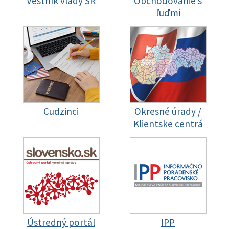
Vestník vlády SR
Obchodovanie s
ľuďmi
Cudzinci
Okresné úrady /
Klientske centrá
Ústredný portál
IPP