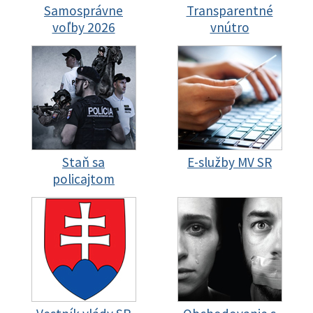
Samosprávne
Transparentné
voľby 2026
vnútro
Staň sa
E-služby MV SR
policajtom