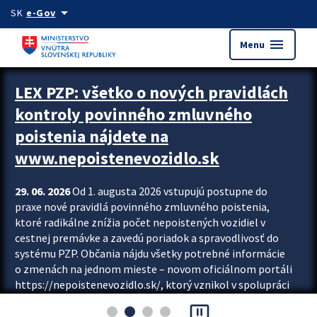
Preskocit na hlavný obsah
arrow_drop_down
SK
e-Gov
menu
Menu
Zastavit automatický posun upútavok
LEX PZP: všetko o nových pravidlách
kontroly povinného zmluvného
poistenia nájdete na
www.nepoistenevozidlo.sk
29. 06. 2026
Od 1. augusta 2026 vstupujú postupne do
praxe nové pravidlá povinného zmluvného poistenia,
ktoré radikálne znížia počet nepoistených vozidiel v
cestnej premávke a zavedú poriadok a spravodlivosť do
systému PZP. Občania nájdu všetky potrebné informácie
o zmenách na jednom mieste – novom oficiálnom portáli
https://nepoistenevozidlo.sk/, ktorý vznikol v spolupráci
Slovenskej kancelárie poisťovateľov (SKP), Slovenskej
pause_presentation
asociácie poisťovní (SLASPO) a Ministerstva vnútra SR.