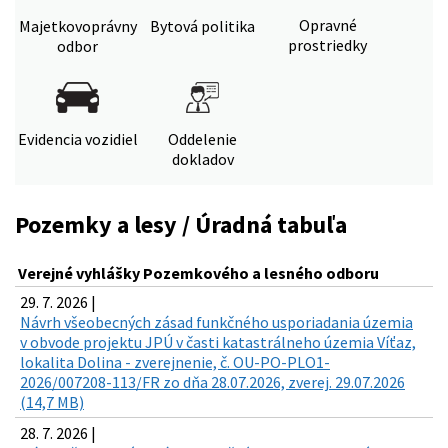
Opravné
Majetkovoprávny
Bytová politika
prostriedky
odbor
Evidencia vozidiel
Oddelenie
dokladov
Pozemky a lesy / Úradná tabuľa
Verejné vyhlášky Pozemkového a lesného odboru
29. 7. 2026 |
Návrh všeobecných zásad funkčného usporiadania územia
v obvode projektu JPÚ v časti katastrálneho územia Víťaz,
lokalita Dolina - zverejnenie, č. OU-PO-PLO1-
2026/007208-113/FR zo dňa 28.07.2026, zverej. 29.07.2026
(14,7 MB)
28. 7. 2026 |