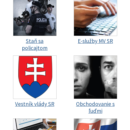
Staň sa
E-služby MV SR
policajtom
Vestník vlády SR
Obchodovanie s
ľuďmi