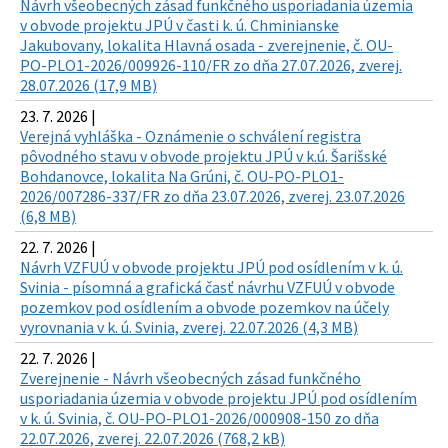
Návrh všeobecných zásad funkčného usporiadania územia
v obvode projektu JPÚ v časti k. ú. Chminianske
Jakubovany, lokalita Hlavná osada - zverejnenie, č. OU-
PO-PLO1-2026/009926-110/FR zo dňa 27.07.2026, zverej.
28.07.2026 (17,9 MB)
23. 7. 2026 |
Verejná vyhláška - Oznámenie o schválení registra
pôvodného stavu v obvode projektu JPÚ v k.ú. Šarišské
Bohdanovce, lokalita Na Grúni, č. OU-PO-PLO1-
2026/007286-337/FR zo dňa 23.07.2026, zverej. 23.07.2026
(6,8 MB)
22. 7. 2026 |
Návrh VZFUÚ v obvode projektu JPÚ pod osídlením v k. ú.
Svinia - písomná a grafická časť návrhu VZFUÚ v obvode
pozemkov pod osídlením a obvode pozemkov na účely
vyrovnania v k. ú. Svinia, zverej. 22.07.2026 (4,3 MB)
22. 7. 2026 |
Zverejnenie - Návrh všeobecných zásad funkčného
usporiadania územia v obvode projektu JPÚ pod osídlením
v k. ú. Svinia, č. OU-PO-PLO1-2026/000908-150 zo dňa
22.07.2026, zverej. 22.07.2026 (768,2 kB)