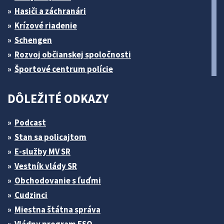
Hasiči a záchranári
Krízové riadenie
Schengen
Rozvoj občianskej spoločnosti
Športové centrum polície
DÔLEŽITÉ ODKAZY
Podcast
Stan sa policajtom
E-služby MV SR
Vestník vlády SR
Obchodovanie s ľuďmi
Cudzinci
Miestna štátna správa