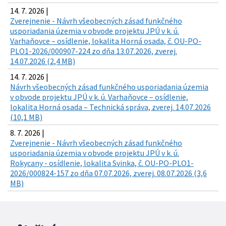
14. 7. 2026 |
Zverejnenie - Návrh všeobecných zásad funkčného
usporiadania územia v obvode projektu JPÚ v k. ú.
Varhaňovce – osídlenie, lokalita Horná osada, č. OU-PO-
PLO1-2026/000907-224 zo dňa 13.07.2026, zverej.
14.07.2026 (2,4 MB)
14. 7. 2026 |
Návrh všeobecných zásad funkčného usporiadania územia
v obvode projektu JPÚ v k. ú. Varhaňovce – osídlenie,
lokalita Horná osada – Technická správa, zverej. 14.07.2026
(10,1 MB)
8. 7. 2026 |
Zverejnenie - Návrh všeobecných zásad funkčného
usporiadania územia v obvode projektu JPÚ v k. ú.
Rokycany - osídlenie, lokalita Svinka, č. OU-PO-PLO1-
2026/000824-157 zo dňa 07.07.2026, zverej. 08.07.2026 (3,6
MB)