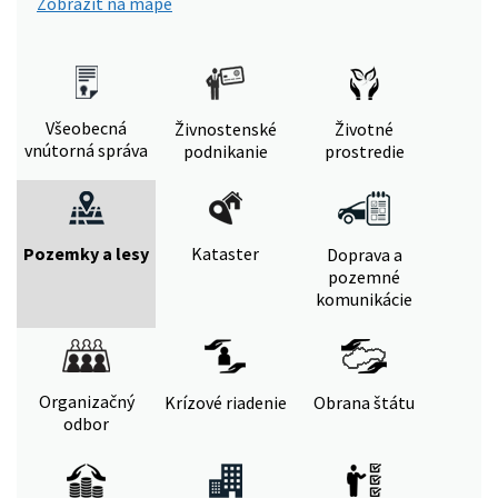
Zobraziť na mape
Všeobecná
Živnostenské
Životné
vnútorná správa
podnikanie
prostredie
Pozemky a lesy
Kataster
Doprava a
pozemné
komunikácie
Organizačný
Krízové riadenie
Obrana štátu
odbor