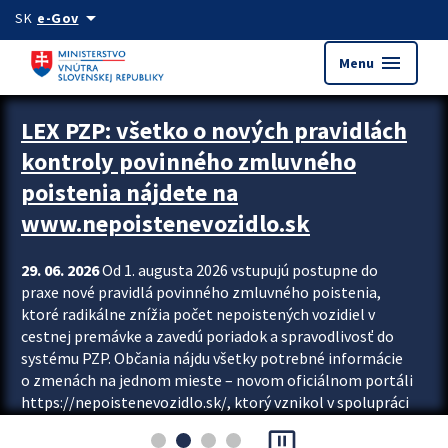
Preskocit na hlavný obsah
arrow_drop_down
SK
e-Gov
menu
Menu
Zastavit automatický posun upútavok
LEX PZP: všetko o nových pravidlách
kontroly povinného zmluvného
poistenia nájdete na
www.nepoistenevozidlo.sk
29. 06. 2026
Od 1. augusta 2026 vstupujú postupne do
praxe nové pravidlá povinného zmluvného poistenia,
ktoré radikálne znížia počet nepoistených vozidiel v
cestnej premávke a zavedú poriadok a spravodlivosť do
systému PZP. Občania nájdu všetky potrebné informácie
o zmenách na jednom mieste – novom oficiálnom portáli
https://nepoistenevozidlo.sk/, ktorý vznikol v spolupráci
Slovenskej kancelárie poisťovateľov (SKP), Slovenskej
pause_presentation
asociácie poisťovní (SLASPO) a Ministerstva vnútra SR.