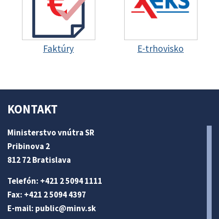
Faktúry
E-trhovisko
KONTAKT
Ministerstvo vnútra SR
Pribinova 2
812 72 Bratislava
Telefón: +421 2 5094 1111
Fax: +421 2 5094 4397
E-mail:
public@minv
.sk