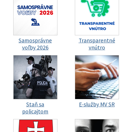
Samosprávne
Transparentné
voľby 2026
vnútro
Staň sa
E-služby MV SR
policajtom