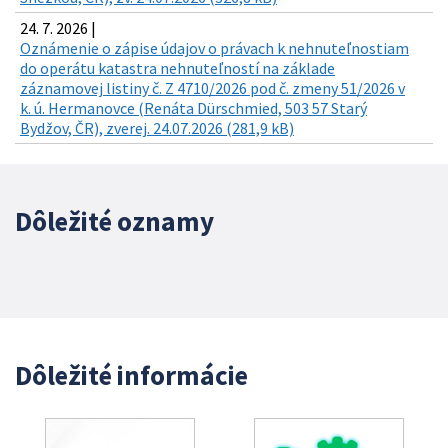
24. 7. 2026 |
Oznámenie o zápise údajov o právach k nehnuteľnostiam
do operátu katastra nehnuteľností na základe
záznamovej listiny č. Z 4710/2026 pod č. zmeny 51/2026 v
k. ú. Hermanovce (Renáta Dürschmied, 503 57 Starý
Bydžov, ČR), zverej. 24.07.2026 (281,9 kB)
Dôležité oznamy
Dôležité informácie