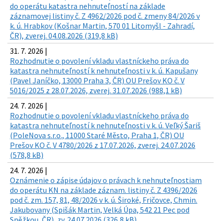
do operátu katastra nehnuteľností na základe
záznamovej listiny č. Z 4962/2026 pod č. zmeny 84/2026 v
k. ú. Hrabkov (Košnar Martin, 570 01 Litomyšl - Zahradí,
ČR), zverej. 04.08.2026 (319,8 kB)
31. 7. 2026 |
Rozhodnutie o povolení vkladu vlastníckeho práva do
katastra nehnuteľností k nehnuteľnosti v k. ú. Kapušany
(Pavel Janíčko, 13000 Praha 3, ČR) OU Prešov KO č. V
5016/2025 z 28.07.2026, zverej. 31.07.2026 (988,1 kB)
24. 7. 2026 |
Rozhodnutie o povolení vkladu vlastníckeho práva do
katastra nehnuteľností k nehnuteľnosti v k. ú. Veľký Šariš
(PoleNova s.r.o., 11000 Staré Město, Praha 1, ČR) OU
Prešov KO č. V 4780/2026 z 17.07.2026, zverej. 24.07.2026
(578,8 kB)
24. 7. 2026 |
Oznámenie o zápise údajov o právach k nehnuteľnostiam
do operátu KN na základe záznam. listiny č. Z 4396/2026
pod č. zm. 157, 81, 48/2026 v k. ú. Široké, Fričovce, Chmin.
Jakubovany (Spišák Martin, Velká Úpa, 542 21 Pec pod
Sněžkou, ČR), zv. 24.07.2026 (326,8 kB)