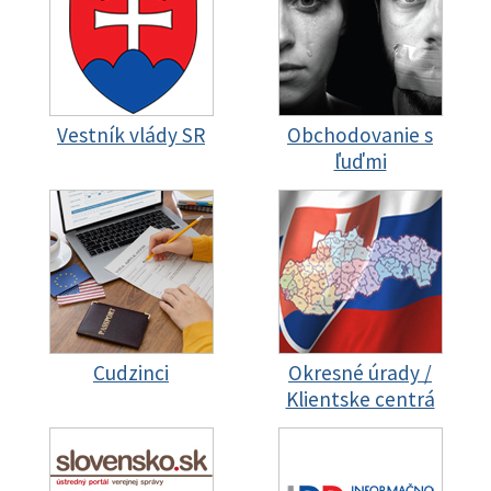
Vestník vlády SR
Obchodovanie s
ľuďmi
Cudzinci
Okresné úrady /
Klientske centrá