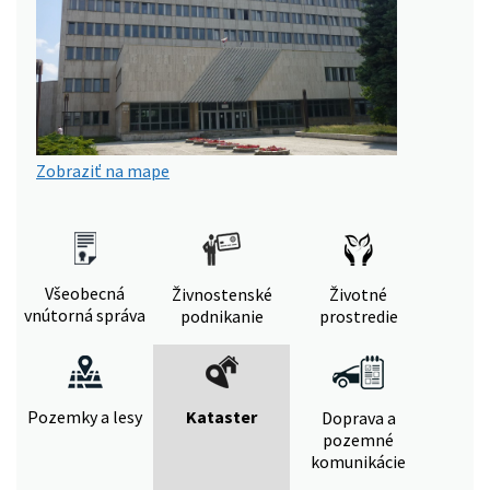
Zobraziť na mape
Všeobecná
Živnostenské
Životné
vnútorná správa
podnikanie
prostredie
Pozemky a lesy
Kataster
Doprava a
pozemné
komunikácie