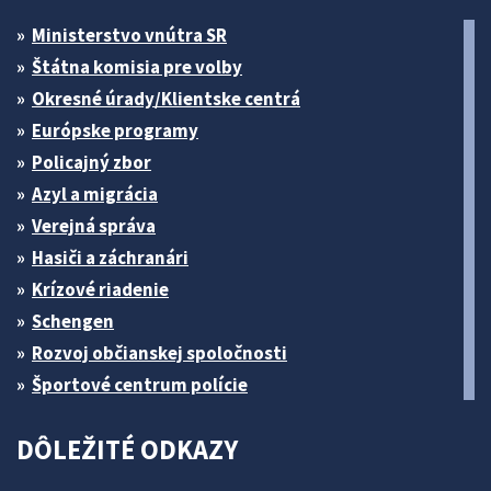
Ministerstvo vnútra SR
Štátna komisia pre volby
Okresné úrady/Klientske centrá
Európske programy
Policajný zbor
Azyl a migrácia
Verejná správa
Hasiči a záchranári
Krízové riadenie
Schengen
Rozvoj občianskej spoločnosti
Športové centrum polície
DÔLEŽITÉ ODKAZY