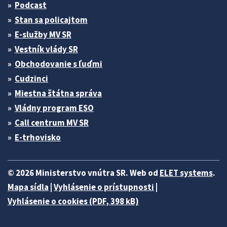
Podcast
Stan sa policajtom
E-služby MV SR
Vestník vlády SR
Obchodovanie s ľuďmi
Cudzinci
Miestna štátna správa
Vládny program ESO
Call centrum MV SR
E-trhovisko
© 2026 Ministerstvo vnútra SR. Web od
ELET systems
.
Mapa sídla
|
Vyhlásenie o prístupnosti
|
Vyhlásenie o cookies (PDF, 398 kB)