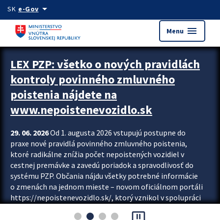
Preskocit na hlavný obsah
arrow_drop_down
SK
e-Gov
menu
Menu
Zastavit automatický posun upútavok
LEX PZP: všetko o nových pravidlách
kontroly povinného zmluvného
poistenia nájdete na
www.nepoistenevozidlo.sk
29. 06. 2026
Od 1. augusta 2026 vstupujú postupne do
praxe nové pravidlá povinného zmluvného poistenia,
ktoré radikálne znížia počet nepoistených vozidiel v
cestnej premávke a zavedú poriadok a spravodlivosť do
systému PZP. Občania nájdu všetky potrebné informácie
o zmenách na jednom mieste – novom oficiálnom portáli
https://nepoistenevozidlo.sk/, ktorý vznikol v spolupráci
Slovenskej kancelárie poisťovateľov (SKP), Slovenskej
pause_presentation
asociácie poisťovní (SLASPO) a Ministerstva vnútra SR.