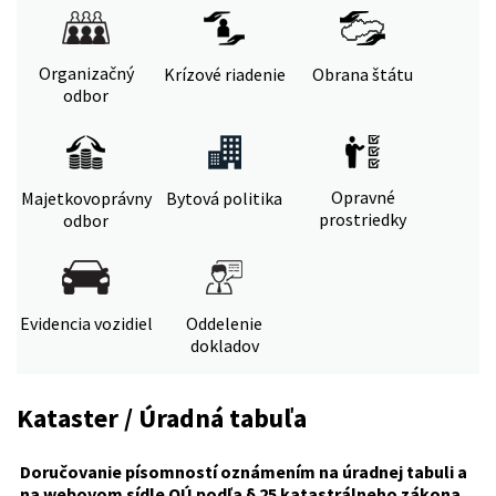
Organizačný
Krízové riadenie
Obrana štátu
odbor
Opravné
Majetkovoprávny
Bytová politika
prostriedky
odbor
Evidencia vozidiel
Oddelenie
dokladov
Kataster / Úradná tabuľa
Doručovanie písomností oznámením na úradnej tabuli a
na webovom sídle OÚ podľa § 25 katastrálneho zákona