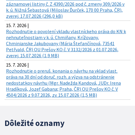
záznamovej listiny č. Z 4390/2026 pod č. zmeny 309/2026 v
k. ú. Nižná Šebastová (Miloslav Ďurček, 170 00 Praha, ČR),
zverej. 17.07.2026 (296,0 kB)
15. 7. 2026 |
Rozhodnutie o povolení vkladu vlastníckeho práva do KN k
nehnuteľnostiam v k. ú. Chmiňany, Krížovany,
Chminianske Jakubovany (Mária Štefančínová, 73541
Petřvald, ČR) OU Prešov KO č. V 3132/2026 z 01.07.2026,
zverej. 15.07.2026 (1,9 MB)
15. 7. 2026 |
Rozhodnutie o preruš. konania o návrhu na vklad vlast.
práva na 30 dní od doruč. rozh. a výzva na odstránenie
nedostatkov návrhu (Mgr. Nadežda Kandová, JUDr. Irena
Hradíková, Jozef Gabana; Praha, ČR) OU Prešov KO č. V
4504/2026 z 9.07.2026, zv. 15.07.2026 (1,5 MB)
Dôležité oznamy