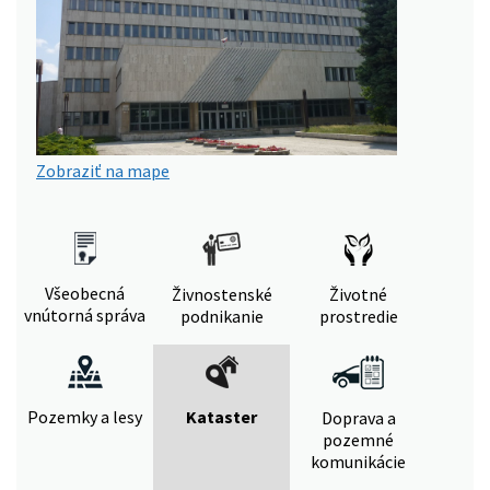
Zobraziť na mape
Všeobecná
Živnostenské
Životné
vnútorná správa
podnikanie
prostredie
Pozemky a lesy
Kataster
Doprava a
pozemné
komunikácie