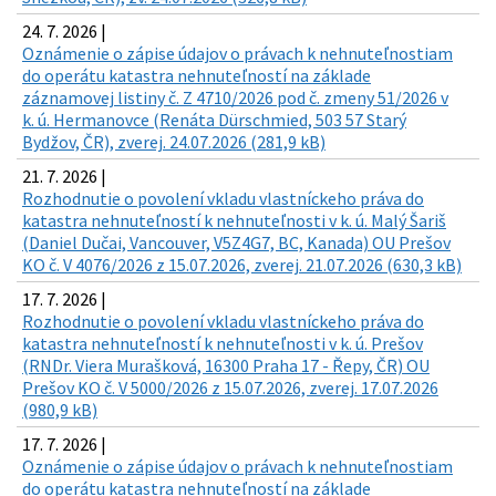
24. 7. 2026 |
Oznámenie o zápise údajov o právach k nehnuteľnostiam
do operátu katastra nehnuteľností na základe
záznamovej listiny č. Z 4710/2026 pod č. zmeny 51/2026 v
k. ú. Hermanovce (Renáta Dürschmied, 503 57 Starý
Bydžov, ČR), zverej. 24.07.2026 (281,9 kB)
21. 7. 2026 |
Rozhodnutie o povolení vkladu vlastníckeho práva do
katastra nehnuteľností k nehnuteľnosti v k. ú. Malý Šariš
(Daniel Dučai, Vancouver, V5Z4G7, BC, Kanada) OU Prešov
KO č. V 4076/2026 z 15.07.2026, zverej. 21.07.2026 (630,3 kB)
17. 7. 2026 |
Rozhodnutie o povolení vkladu vlastníckeho práva do
katastra nehnuteľností k nehnuteľnosti v k. ú. Prešov
(RNDr. Viera Murašková, 16300 Praha 17 - Řepy, ČR) OU
Prešov KO č. V 5000/2026 z 15.07.2026, zverej. 17.07.2026
(980,9 kB)
17. 7. 2026 |
Oznámenie o zápise údajov o právach k nehnuteľnostiam
do operátu katastra nehnuteľností na základe