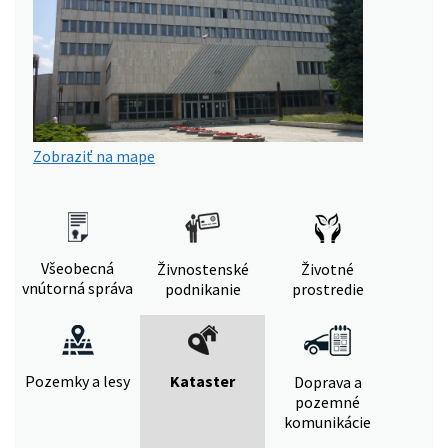
Zobraziť na mape
Všeobecná
Živnostenské
Životné
vnútorná správa
podnikanie
prostredie
Pozemky a lesy
Kataster
Doprava a
pozemné
komunikácie