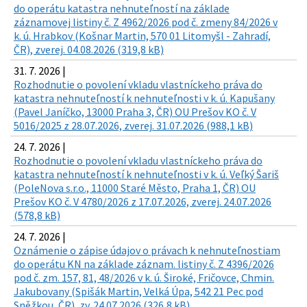
do operátu katastra nehnuteľností na základe
záznamovej listiny č. Z 4962/2026 pod č. zmeny 84/2026 v
k. ú. Hrabkov (Košnar Martin, 570 01 Litomyšl - Zahradí,
ČR), zverej. 04.08.2026 (319,8 kB)
31. 7. 2026 |
Rozhodnutie o povolení vkladu vlastníckeho práva do
katastra nehnuteľností k nehnuteľnosti v k. ú. Kapušany
(Pavel Janíčko, 13000 Praha 3, ČR) OU Prešov KO č. V
5016/2025 z 28.07.2026, zverej. 31.07.2026 (988,1 kB)
24. 7. 2026 |
Rozhodnutie o povolení vkladu vlastníckeho práva do
katastra nehnuteľností k nehnuteľnosti v k. ú. Veľký Šariš
(PoleNova s.r.o., 11000 Staré Město, Praha 1, ČR) OU
Prešov KO č. V 4780/2026 z 17.07.2026, zverej. 24.07.2026
(578,8 kB)
24. 7. 2026 |
Oznámenie o zápise údajov o právach k nehnuteľnostiam
do operátu KN na základe záznam. listiny č. Z 4396/2026
pod č. zm. 157, 81, 48/2026 v k. ú. Široké, Fričovce, Chmin.
Jakubovany (Spišák Martin, Velká Úpa, 542 21 Pec pod
Sněžkou, ČR), zv. 24.07.2026 (326,8 kB)