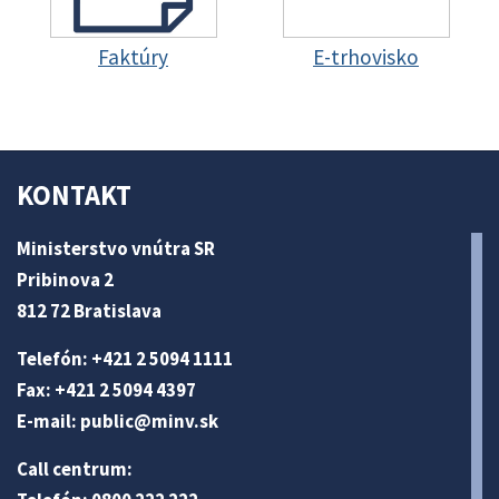
Faktúry
E-trhovisko
KONTAKT
Ministerstvo vnútra SR
Pribinova 2
812 72 Bratislava
Telefón: +421 2 5094 1111
Fax: +421 2 5094 4397
E-mail:
public@minv
.sk
Call centrum: