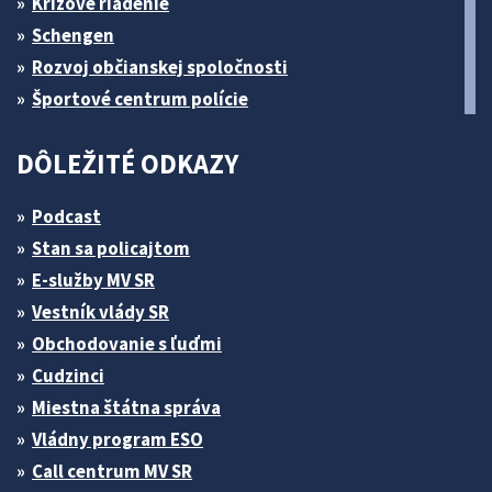
Krízové riadenie
Schengen
Rozvoj občianskej spoločnosti
Športové centrum polície
DÔLEŽITÉ ODKAZY
Podcast
Stan sa policajtom
E-služby MV SR
Vestník vlády SR
Obchodovanie s ľuďmi
Cudzinci
Miestna štátna správa
Vládny program ESO
Call centrum MV SR