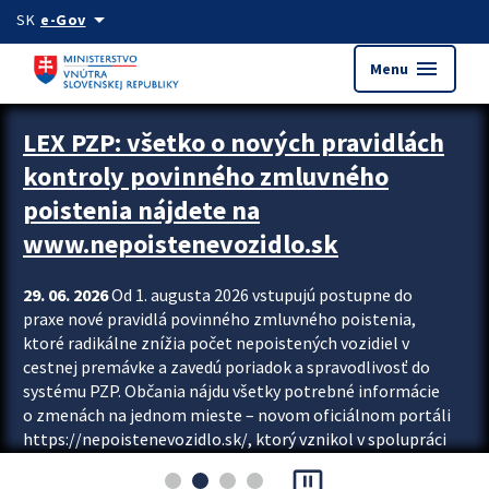
Preskocit na hlavný obsah
arrow_drop_down
SK
e-Gov
menu
Menu
Zastavit automatický posun upútavok
LEX PZP: všetko o nových pravidlách
kontroly povinného zmluvného
poistenia nájdete na
www.nepoistenevozidlo.sk
29. 06. 2026
Od 1. augusta 2026 vstupujú postupne do
praxe nové pravidlá povinného zmluvného poistenia,
ktoré radikálne znížia počet nepoistených vozidiel v
cestnej premávke a zavedú poriadok a spravodlivosť do
systému PZP. Občania nájdu všetky potrebné informácie
o zmenách na jednom mieste – novom oficiálnom portáli
https://nepoistenevozidlo.sk/, ktorý vznikol v spolupráci
Slovenskej kancelárie poisťovateľov (SKP), Slovenskej
pause_presentation
asociácie poisťovní (SLASPO) a Ministerstva vnútra SR.