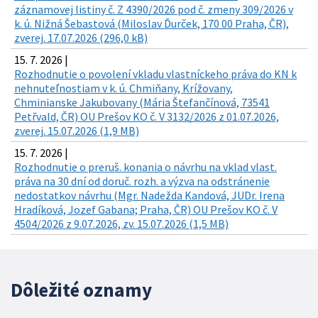
záznamovej listiny č. Z 4390/2026 pod č. zmeny 309/2026 v
k. ú. Nižná Šebastová (Miloslav Ďurček, 170 00 Praha, ČR),
zverej. 17.07.2026 (296,0 kB)
15. 7. 2026 |
Rozhodnutie o povolení vkladu vlastníckeho práva do KN k
nehnuteľnostiam v k. ú. Chmiňany, Krížovany,
Chminianske Jakubovany (Mária Štefančínová, 73541
Petřvald, ČR) OU Prešov KO č. V 3132/2026 z 01.07.2026,
zverej. 15.07.2026 (1,9 MB)
15. 7. 2026 |
Rozhodnutie o preruš. konania o návrhu na vklad vlast.
práva na 30 dní od doruč. rozh. a výzva na odstránenie
nedostatkov návrhu (Mgr. Nadežda Kandová, JUDr. Irena
Hradíková, Jozef Gabana; Praha, ČR) OU Prešov KO č. V
4504/2026 z 9.07.2026, zv. 15.07.2026 (1,5 MB)
Dôležité oznamy