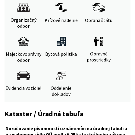
Organizačný
Krízové riadenie
Obrana štátu
odbor
Opravné
Majetkovoprávny
Bytová politika
prostriedky
odbor
Evidencia vozidiel
Oddelenie
dokladov
Kataster / Úradná tabuľa
Doručovanie písomností oznámením na úradnej tabuli a
na webovom sídle OÚ podľa § 25 katastrálneho zákona