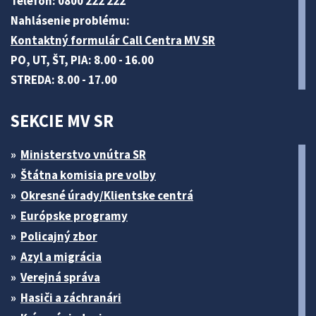
Telefón: 0800 222 222
Nahlásenie problému:
Kontaktný formulár Call Centra MV SR
PO, UT, ŠT, PIA: 8.00 - 16.00
STREDA: 8.00 - 17.00
SEKCIE MV SR
Ministerstvo vnútra SR
Štátna komisia pre volby
Okresné úrady/Klientske centrá
Európske programy
Policajný zbor
Azyl a migrácia
Verejná správa
Hasiči a záchranári