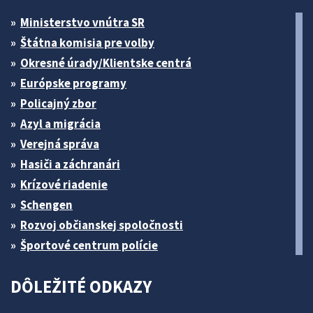
Ministerstvo vnútra SR
Štátna komisia pre volby
Okresné úrady/Klientske centrá
Európske programy
Policajný zbor
Azyl a migrácia
Verejná správa
Hasiči a záchranári
Krízové riadenie
Schengen
Rozvoj občianskej spoločnosti
Športové centrum polície
DÔLEŽITÉ ODKAZY