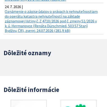
24. 7. 2026 |
Oznámenie o zápise údajov o právach k nehnuteľnostiam
do operátu katastra nehnuteľností na základe
záznamovej listiny č. Z 4710/2026 pod č. zmeny 51/2026 v
k. ú. Hermanovce (Renáta Dürschmied, 503 57 Starý
Bydžov, ČR), zverej. 24.07.2026 (281,9 kB)
Dôležité oznamy
Dôležité informácie