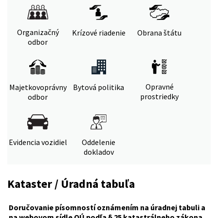
Organizačný
Krízové riadenie
Obrana štátu
odbor
Opravné
Majetkovoprávny
Bytová politika
prostriedky
odbor
Evidencia vozidiel
Oddelenie
dokladov
Kataster / Úradná tabuľa
Doručovanie písomností oznámením na úradnej tabuli a
na webovom sídle OÚ podľa § 25 katastrálneho zákona