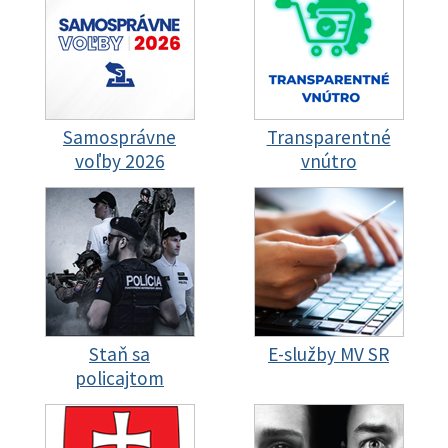
Samosprávne
Transparentné
voľby 2026
vnútro
Staň sa
E-služby MV SR
policajtom