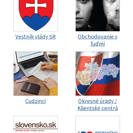
Vestník vlády SR
Obchodovanie s
ľuďmi
Cudzinci
Okresné úrady /
Klientske centrá