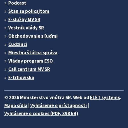
Podcast
Stan sa policajtom
E-služby MV SR
Vestník vlády SR
Obchodovanie s ľuďmi
Cudzinci
Miestna štátna správa
Vládny program ESO
Call centrum MV SR
E-trhovisko
© 2026 Ministerstvo vnútra SR. Web od
ELET systems
.
Mapa sídla
|
Vyhlásenie o prístupnosti
|
Vyhlásenie o cookies (PDF, 398 kB)