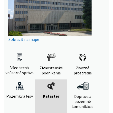
Zobraziť na mape
Všeobecná
Živnostenské
Životné
vnútorná správa
podnikanie
prostredie
Pozemky a lesy
Kataster
Doprava a
pozemné
komunikácie