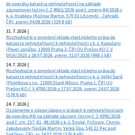
do operátu katastra nehnuteľností na základe
záznamovej listiny č. Z 4962/2026 pod č. zmeny 84/2026 v
k. ú. Hrabkov (Košnar Martin, 570 01 Litomyšl - Zahradí,
ČR), zverej. 04.08.2026 (319,8 kB)
31. 7. 2026 |
Rozhodnutie o povolení vkladu vlastníckeho práva do
katastra nehnuteľností k nehnuteľnosti v k. ú. Kapušany
(Pavel Janíčko, 13000 Praha 3, ČR) OU Prešov KO č. V
5016/2025 z 28.07.2026, zverej. 31.07.2026 (988,1 kB)
24. 7. 2026 |
Rozhodnutie o povolení vkladu vlastníckeho práva do
katastra nehnuteľností k nehnuteľnosti v k. ú. Veľký Šariš
(PoleNova s.r.o., 11000 Staré Město, Praha 1, ČR) OU
Prešov KO č. V 4780/2026 z 17.07.2026, zverej. 24.07.2026
(578,8 kB)
24. 7. 2026 |
Oznámenie o zápise údajov o právach k nehnuteľnostiam
do operátu KN na základe záznam. listiny č. Z 4396/2026
pod č. zm. 157, 81, 48/2026 v k. ú. Široké, Fričovce, Chmin.
Jakubovany (Spišák Martin, Velká Úpa, 542 21 Pec pod
Sněžkou, ČR), zv. 24.07.2026 (326,8 kB)