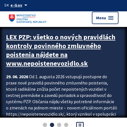
Preskocit na hlavný obsah
arrow_drop_down
SK
e-Gov
menu
Menu
Zastavit automatický posun upútavok
LEX PZP: všetko o nových pravidlách
kontroly povinného zmluvného
poistenia nájdete na
www.nepoistenevozidlo.sk
29. 06. 2026
Od 1. augusta 2026 vstupujú postupne do
praxe nové pravidlá povinného zmluvného poistenia,
ktoré radikálne znížia počet nepoistených vozidiel v
cestnej premávke a zavedú poriadok a spravodlivosť do
systému PZP. Občania nájdu všetky potrebné informácie
o zmenách na jednom mieste – novom oficiálnom portáli
https://nepoistenevozidlo.sk/, ktorý vznikol v spolupráci
Slovenskej kancelárie poisťovateľov (SKP), Slovenskej
pause_presentation
asociácie poisťovní (SLASPO) a Ministerstva vnútra SR.