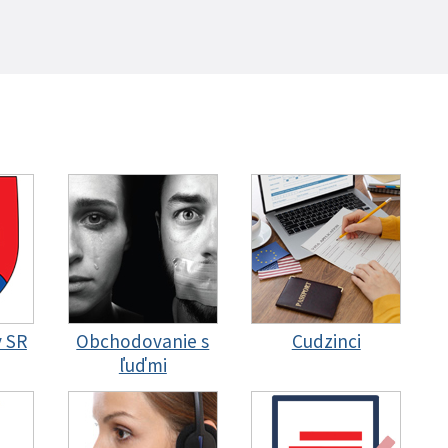
y SR
Obchodovanie s
Cudzinci
ľuďmi