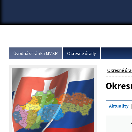
Úvodná stránka MV SR
Okresné úrady
Okresné úra
Okresn
Aktuality