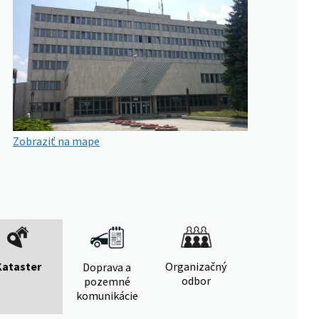
Zobraziť na mape
Kataster
Organizačný
Doprava a
odbor
pozemné
komunikácie