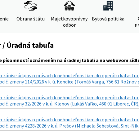
denie
Obrana štátu
Majetkovoprávny
Bytová politika
pr
odbor
 / Úradná tabuľa
 písomností oznámením na úradnej tabuli a na webovom sídle
 zápise údajov o právach k nehnuteľnostiam do operátu katastra n
d č. zmeny 114/2026 v k. ú. Kendice (Tomáš Varga, 756 61 Rožnov p
 zápise údajov o právach k nehnuteľnostiam do operátu katastra n
d č. zmeny 32/2026 v k. ú. Klenov (Lukáš Vaľko, 460 01 Liberec, ČR),
 zápise údajov o právach k nehnuteľnostiam do operátu katastra n
d č. zmeny 4228/2026 v k. ú. Prešov (Michaela Šebestová, Sint-Nikla