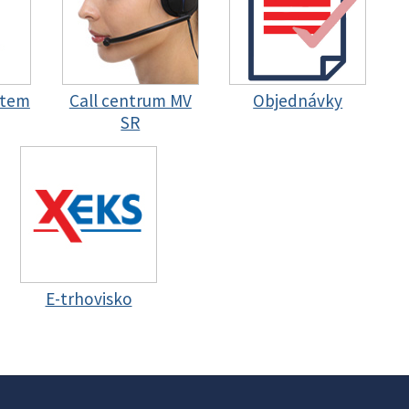
stem
Call centrum MV
Objednávky
SR
E-trhovisko