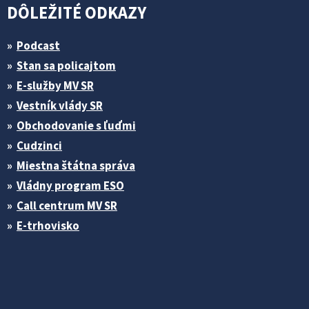
DÔLEŽITÉ ODKAZY
Podcast
Stan sa policajtom
E-služby MV SR
Vestník vlády SR
Obchodovanie s ľuďmi
Cudzinci
Miestna štátna správa
Vládny program ESO
Call centrum MV SR
E-trhovisko