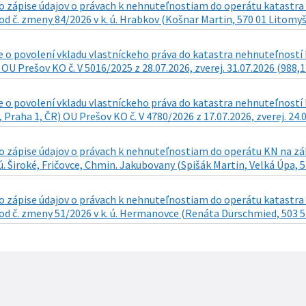
 zápise údajov o právach k nehnuteľnostiam do operátu katastra n
d č. zmeny 84/2026 v k. ú. Hrabkov (Košnar Martin, 570 01 Litomyšl 
o povolení vkladu vlastníckeho práva do katastra nehnuteľností k
 OU Prešov KO č. V 5016/2025 z 28.07.2026, zverej. 31.07.2026 (988,1
o povolení vkladu vlastníckeho práva do katastra nehnuteľností k n
 Praha 1, ČR) OU Prešov KO č. V 4780/2026 z 17.07.2026, zverej. 24.
zápise údajov o právach k nehnuteľnostiam do operátu KN na zákla
 ú. Široké, Fričovce, Chmin. Jakubovany (Spišák Martin, Velká Úpa, 5
 zápise údajov o právach k nehnuteľnostiam do operátu katastra n
d č. zmeny 51/2026 v k. ú. Hermanovce (Renáta Dürschmied, 503 57 