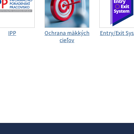
IPP
Ochrana mäkkých
Entry/Exit Sy
cieľov