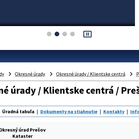
pause_presentation
dy
Okresné úrady
Okresné úrady / Klientske centrá
P
é úrady / Klientske centrá / Pre
Úradná tabuľa
Dokumenty na stiahnutie
Kontakty
Inf
Okresný úrad Prešov
Kataster