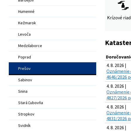
Humenné
Krízové ria
Kežmarok
Levoča
Kataster
Medzilaborce
Doručovanie
Poprad
4. 8. 2026 |
Prešov
Oznámenie o
4646/2026 po
Sabinov
4. 8. 2026 |
Snina
Oznámenie o
4827/2026 po
Stará Ľubovňa
4. 8. 2026 |
Oznámenie o
Stropkov
4831/2026 po
Svidník
4. 8. 2026 |