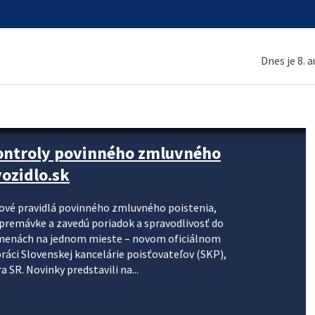
Dnes je 8. 
kontroly povinného zmluvného
ozidlo.sk
nové pravidlá povinného zmluvného poistenia,
j premávke a zavedú poriadok a spravodlivosť do
zmenách na jednom mieste – novom oficiálnom
práci Slovenskej kancelárie poisťovateľov (SKP),
 SR. Novinky predstavili na...