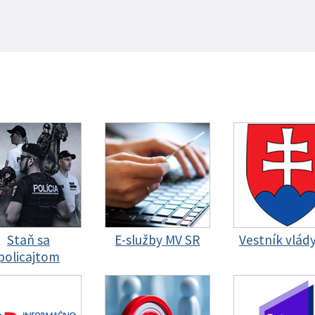
Staň sa
E-služby MV SR
Vestník vlád
policajtom