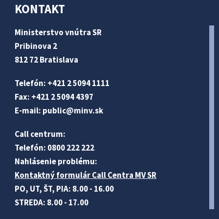
KONTAKT
Ministerstvo vnútra SR
Pribinova 2
812 72 Bratislava
Telefón: +421 2 5094 1111
Fax: +421 2 5094 4397
E-mail:
public@minv
.sk
Call centrum:
Telefón: 0800 222 222
Nahlásenie problému:
Kontaktný formulár Call Centra MV SR
PO, UT, ŠT, PIA: 8.00 - 16.00
STREDA: 8.00 - 17.00