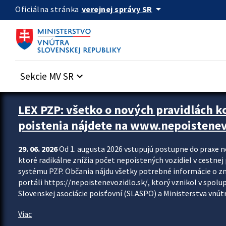
Preskocit na hlavný obsah
arrow_drop_down
verejnej správy SR
Oficiálna stránka
Sekcie MV SR
keyboard_arrow_down
Zastavit automatický posun upútavok
LEX PZP: všetko o nových pravidlách 
poistenia nájdete na www.nepoistenev
29. 06. 2026
Od 1. augusta 2026 vstupujú postupne do praxe 
ktoré radikálne znížia počet nepoistených vozidiel v cestne
systému PZP. Občania nájdu všetky potrebné informácie o 
portáli https://nepoistenevozidlo.sk/, ktorý vznikol v spolu
Slovenskej asociácie poisťovní (SLASPO) a Ministerstva vnútra
Viac