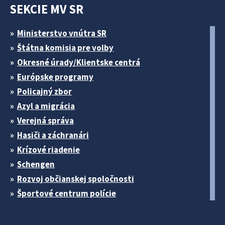
SEKCIE MV SR
Ministerstvo vnútra SR
Štátna komisia pre volby
Okresné úrady/Klientske centrá
Európske programy
Policajný zbor
Azyl a migrácia
Verejná správa
Hasiči a záchranári
Krízové riadenie
Schengen
Rozvoj občianskej spoločnosti
Športové centrum polície