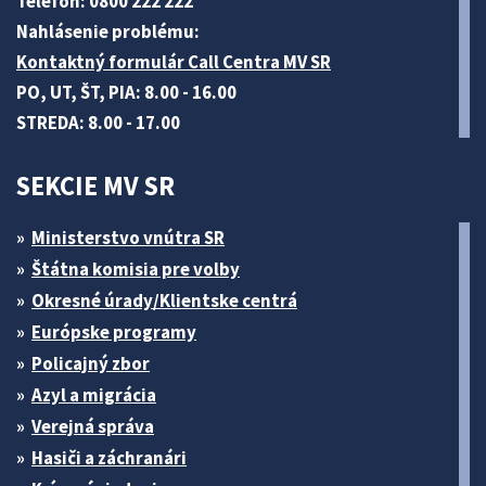
Telefón: 0800 222 222
Nahlásenie problému:
Kontaktný formulár Call Centra MV SR
PO, UT, ŠT, PIA: 8.00 - 16.00
STREDA: 8.00 - 17.00
SEKCIE MV SR
Ministerstvo vnútra SR
Štátna komisia pre volby
Okresné úrady/Klientske centrá
Európske programy
Policajný zbor
Azyl a migrácia
Verejná správa
Hasiči a záchranári