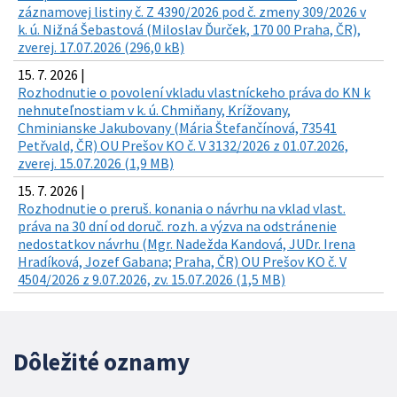
záznamovej listiny č. Z 4390/2026 pod č. zmeny 309/2026 v
k. ú. Nižná Šebastová (Miloslav Ďurček, 170 00 Praha, ČR),
zverej. 17.07.2026 (296,0 kB)
15. 7. 2026 |
Rozhodnutie o povolení vkladu vlastníckeho práva do KN k
nehnuteľnostiam v k. ú. Chmiňany, Krížovany,
Chminianske Jakubovany (Mária Štefančínová, 73541
Petřvald, ČR) OU Prešov KO č. V 3132/2026 z 01.07.2026,
zverej. 15.07.2026 (1,9 MB)
15. 7. 2026 |
Rozhodnutie o preruš. konania o návrhu na vklad vlast.
práva na 30 dní od doruč. rozh. a výzva na odstránenie
nedostatkov návrhu (Mgr. Nadežda Kandová, JUDr. Irena
Hradíková, Jozef Gabana; Praha, ČR) OU Prešov KO č. V
4504/2026 z 9.07.2026, zv. 15.07.2026 (1,5 MB)
Dôležité oznamy