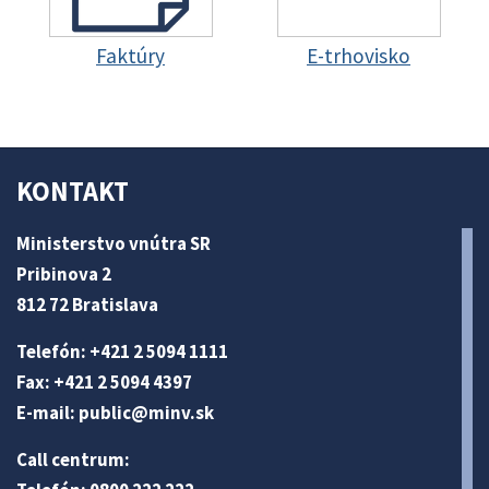
Faktúry
E-trhovisko
KONTAKT
Ministerstvo vnútra SR
Pribinova 2
812 72 Bratislava
Telefón: +421 2 5094 1111
Fax: +421 2 5094 4397
E-mail:
public@minv
.sk
Call centrum: