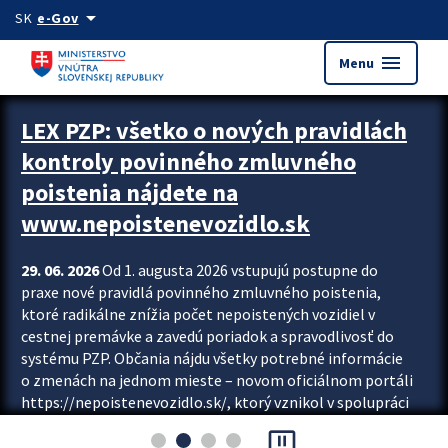
Preskocit na hlavný obsah
arrow_drop_down
SK
e-Gov
menu
Menu
Zastavit automatický posun upútavok
LEX PZP: všetko o nových pravidlách
kontroly povinného zmluvného
poistenia nájdete na
www.nepoistenevozidlo.sk
29. 06. 2026
Od 1. augusta 2026 vstupujú postupne do
praxe nové pravidlá povinného zmluvného poistenia,
ktoré radikálne znížia počet nepoistených vozidiel v
cestnej premávke a zavedú poriadok a spravodlivosť do
systému PZP. Občania nájdu všetky potrebné informácie
o zmenách na jednom mieste – novom oficiálnom portáli
https://nepoistenevozidlo.sk/, ktorý vznikol v spolupráci
Slovenskej kancelárie poisťovateľov (SKP), Slovenskej
pause_presentation
asociácie poisťovní (SLASPO) a Ministerstva vnútra SR.