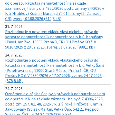
do operátu katastra nehnuteľností na základe
záznamovej listiny č. Z 4962/2026 pod č. zmeny 84/2026 v
k. ú. Hrabkov (Košnar Martin, 570 01 Litomyšl - Zahradí,
ČR), zverej. 04.08.2026 (319,8 kB)
31. 7. 2026 |
Rozhodnutie o povolení vkladu vlastníckeho práva do
katastra nehnuteľností k nehnuteľnosti v k. ú. Kapušany
(Pavel Janíčko, 13000 Praha 3, ČR) OU Prešov KO č. V
5016/2025 z 28.07.2026, zverej. 31.07.2026 (988,1 kB)
24. 7. 2026 |
Rozhodnutie o povolení vkladu vlastníckeho práva do
katastra nehnuteľností k nehnuteľnosti v k. ú. Veľký Šariš
(PoleNova s.r.o., 11000 Staré Město, Praha 1, ČR) OU
Prešov KO č. V 4780/2026 z 17.07.2026, zverej. 24.07.2026
(578,8 kB)
24. 7. 2026 |
Oznámenie o zápise údajov o právach k nehnuteľnostiam
do operátu KN na základe záznam. listiny č. Z 4396/2026
pod č. zm. 157, 81, 48/2026 v k. ú. Široké, Fričovce, Chmin.
Jakubovany (Spišák Martin, Velká Úpa, 542 21 Pec pod
Sněžkou, ČR), zv. 24.07.2026 (326,8 kB)