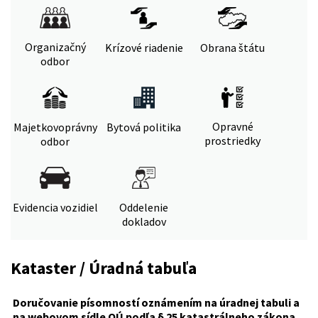
Organizačný
Krízové riadenie
Obrana štátu
odbor
Opravné
Majetkovoprávny
Bytová politika
prostriedky
odbor
Evidencia vozidiel
Oddelenie
dokladov
Kataster / Úradná tabuľa
Doručovanie písomností oznámením na úradnej tabuli a
na webovom sídle OÚ podľa § 25 katastrálneho zákona