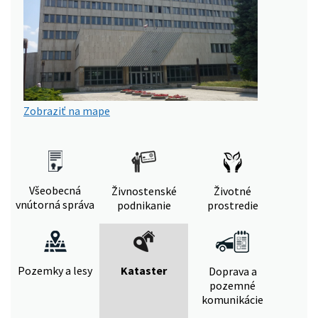
Zobraziť na mape
Všeobecná
Živnostenské
Životné
vnútorná správa
podnikanie
prostredie
Pozemky a lesy
Kataster
Doprava a
pozemné
komunikácie