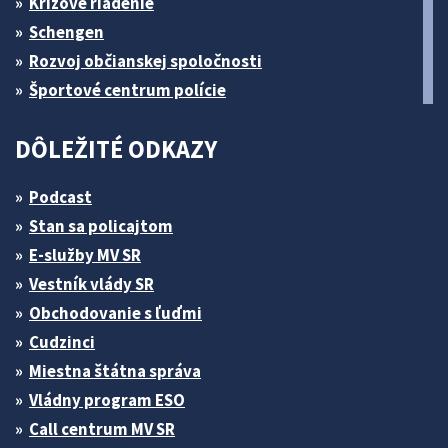
Krízové riadenie
Schengen
Rozvoj občianskej spoločnosti
Športové centrum polície
DÔLEŽITÉ ODKAZY
Podcast
Stan sa policajtom
E-služby MV SR
Vestník vlády SR
Obchodovanie s ľuďmi
Cudzinci
Miestna štátna správa
Vládny program ESO
Call centrum MV SR