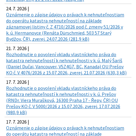
24. 7. 2026 |
Oznámenie o zápise údajov o právach k nehnuteľnostiam
do operátu katastra nehnuteľností na základe
záznamovej listiny č. Z 4710/2026 pod č. zmeny 51/2026 v
k. ú. Hermanovce (Renáta Dürschmied, 503 57 Starý
Bydžov, ČR), zverej. 24.07.2026 (281,9 kB)
21. 7. 2026 |
Rozhodnutie o povolení vkladu vlastníckeho práva do
katastra nehnuteľností k nehnuteľnosti v k. ú. Malý Šariš
(Daniel Dučai, Vancouver, V5Z4G7, BC, Kanada) OU Prešov
KO č. V 4076/2026 z 15.07.2026, zverej. 21.07.2026 (630,3 kB)
17. 7. 2026 |
Rozhodnutie o povolení vkladu vlastníckeho práva do
katastra nehnuteľností k nehnuteľnosti v k. ú. Prešov
(RNDr. Viera Murašková, 16300 Praha 17 - Řepy, ČR) OU
Prešov KO č. V 5000/2026 z 15.07.2026, zverej. 17.07.2026
(980,9 kB)
17. 7. 2026 |
Oznámenie o zápise údajov o právach k nehnuteľnostiam
do operátu katastra nehnuteľností na základe