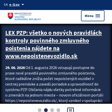
Preskocit na hlavný obsah
arrow_drop_down
SK
e-Gov
menu
Menu
Zastavit automatický posun upútavok
LEX PZP: všetko o nových pravidlách
kontroly povinného zmluvného
poistenia nájdete na
www.nepoistenevozidlo.sk
29. 06. 2026
Od 1. augusta 2026 vstupujú postupne do
praxe nové pravidlá povinného zmluvného poistenia,
ktoré radikálne znížia počet nepoistených vozidiel v
cestnej premávke a zavedú poriadok a spravodlivosť do
systému PZP. Občania nájdu všetky potrebné informácie
o zmenách na jednom mieste – novom oficiálnom portáli
https://nepoistenevozidlo.sk/, ktorý vznikol v spolupráci
Slovenskej kancelárie poisťovateľov (SKP), Slovenskej
pause_presentation
asociácie poisťovní (SLASPO) a Ministerstva vnútra SR.