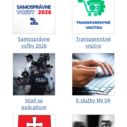
Samosprávne
Transparentné
voľby 2026
vnútro
Staň sa
E-služby MV SR
policajtom