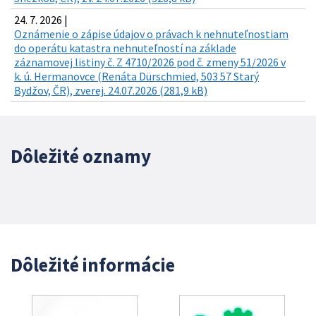
24. 7. 2026 |
Oznámenie o zápise údajov o právach k nehnuteľnostiam
do operátu katastra nehnuteľností na základe
záznamovej listiny č. Z 4710/2026 pod č. zmeny 51/2026 v
k. ú. Hermanovce (Renáta Dürschmied, 503 57 Starý
Bydžov, ČR), zverej. 24.07.2026 (281,9 kB)
Dôležité oznamy
Dôležité informácie