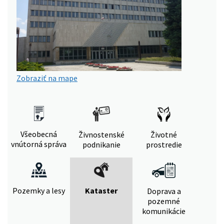
Zobraziť na mape
Všeobecná
Živnostenské
Životné
vnútorná správa
podnikanie
prostredie
Pozemky a lesy
Kataster
Doprava a
pozemné
komunikácie