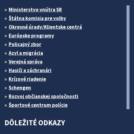
Ministerstvo vnútra SR
Štátna komisia pre volby
Okresné úrady/Klientske centrá
Európske programy
Policajný zbor
Azyl a migrácia
Verejná správa
Hasiči a záchranári
Krízové riadenie
Schengen
Rozvoj občianskej spoločnosti
Športové centrum polície
DÔLEŽITÉ ODKAZY