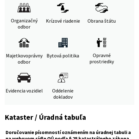
Organizačný
Krízové riadenie
Obrana štátu
odbor
Opravné
Majetkovoprávny
Bytová politika
prostriedky
odbor
Evidencia vozidiel
Oddelenie
dokladov
Kataster / Úradná tabuľa
Doručovanie písomností oznámením na úradnej tabuli a
na webovom sídle OÚ podľa § 25 katastrálneho zákona