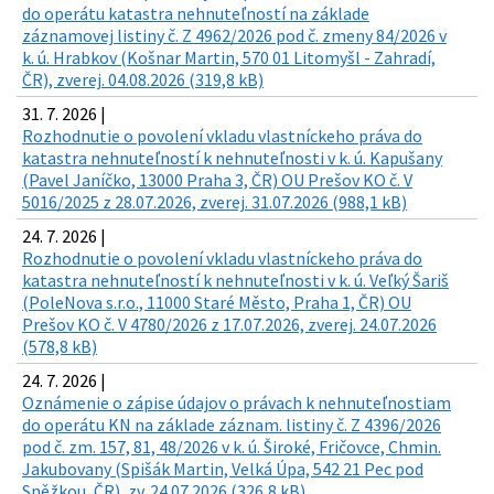
do operátu katastra nehnuteľností na základe
záznamovej listiny č. Z 4962/2026 pod č. zmeny 84/2026 v
k. ú. Hrabkov (Košnar Martin, 570 01 Litomyšl - Zahradí,
ČR), zverej. 04.08.2026 (319,8 kB)
31. 7. 2026 |
Rozhodnutie o povolení vkladu vlastníckeho práva do
katastra nehnuteľností k nehnuteľnosti v k. ú. Kapušany
(Pavel Janíčko, 13000 Praha 3, ČR) OU Prešov KO č. V
5016/2025 z 28.07.2026, zverej. 31.07.2026 (988,1 kB)
24. 7. 2026 |
Rozhodnutie o povolení vkladu vlastníckeho práva do
katastra nehnuteľností k nehnuteľnosti v k. ú. Veľký Šariš
(PoleNova s.r.o., 11000 Staré Město, Praha 1, ČR) OU
Prešov KO č. V 4780/2026 z 17.07.2026, zverej. 24.07.2026
(578,8 kB)
24. 7. 2026 |
Oznámenie o zápise údajov o právach k nehnuteľnostiam
do operátu KN na základe záznam. listiny č. Z 4396/2026
pod č. zm. 157, 81, 48/2026 v k. ú. Široké, Fričovce, Chmin.
Jakubovany (Spišák Martin, Velká Úpa, 542 21 Pec pod
Sněžkou, ČR), zv. 24.07.2026 (326,8 kB)