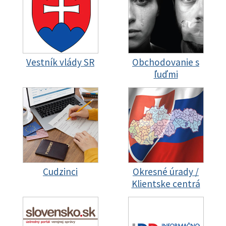
Vestník vlády SR
Obchodovanie s
ľuďmi
Cudzinci
Okresné úrady /
Klientske centrá