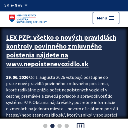
Preskocit na hlavný obsah
arrow_drop_down
SK
e-Gov
menu
Menu
Zastavit automatický posun upútavok
LEX PZP: všetko o nových pravidlách
kontroly povinného zmluvného
poistenia nájdete na
www.nepoistenevozidlo.sk
29. 06. 2026
Od 1. augusta 2026 vstupujú postupne do
praxe nové pravidlá povinného zmluvného poistenia,
ktoré radikálne znížia počet nepoistených vozidiel v
cestnej premávke a zavedú poriadok a spravodlivosť do
systému PZP. Občania nájdu všetky potrebné informácie
o zmenách na jednom mieste – novom oficiálnom portáli
https://nepoistenevozidlo.sk/, ktorý vznikol v spolupráci
Slovenskej kancelárie poisťovateľov (SKP), Slovenskej
pause_presentation
asociácie poisťovní (SLASPO) a Ministerstva vnútra SR.