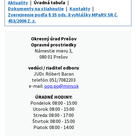
Aktuality
Úradná tabuľa
Dokumenty na stiahnutie
Kontakty
Zverejnenie podľa § 35 ods. 8 vyhlášky MPaRV SR č.
453/2006 Z. z.
Okresný úrad Prešov
Opravné prostriedky
Námestie mieru 3,
080 01 Prešov
vedúci / riaditeľ odboru
JUDr. Róbert Baran
telefón: 051/7082203
e-mail:
oop.po@minv.sk
ÚRADNÉ HODINY:
Pondelok: 08:00 - 15:00
Utorok: 08:00 - 15:00
Streda: 08:00 - 17:00
Štvrtok: 08:00 - 15:00
Piatok: 08:00 - 14:00