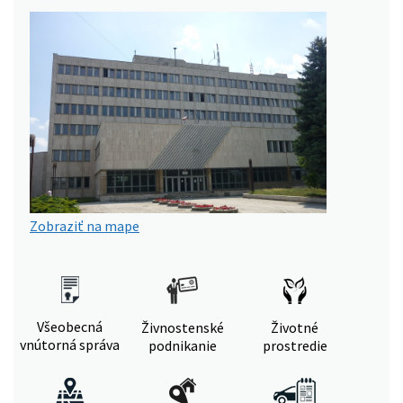
Zobraziť na mape
Všeobecná
Živnostenské
Životné
vnútorná správa
podnikanie
prostredie