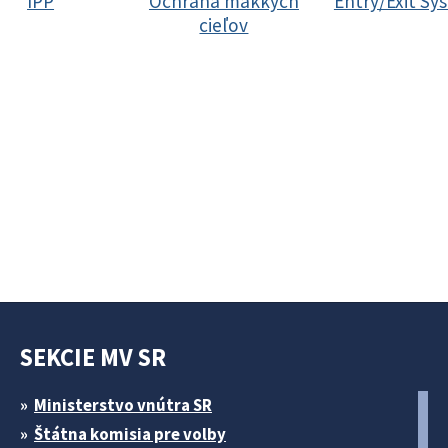
IPP
Ochrana mäkkých
Entry/Exit Sy
cieľov
SEKCIE MV SR
Ministerstvo vnútra SR
Štátna komisia pre volby