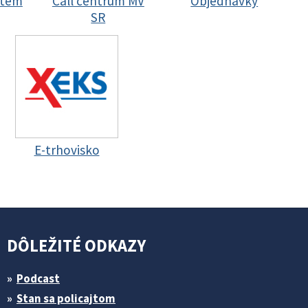
stem
Call centrum MV
Objednávky
SR
E-trhovisko
DÔLEŽITÉ ODKAZY
Podcast
Stan sa policajtom