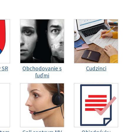
y SR
Obchodovanie s
Cudzinci
ľuďmi