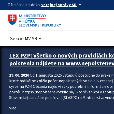
Preskocit na hlavný obsah
arrow_drop_down
verejnej správy SR
Oficiálna stránka
Sekcie MV SR
keyboard_arrow_down
Zastavit automatický posun upútavok
LEX PZP: všetko o nových pravidlách 
poistenia nájdete na www.nepoistenev
29. 06. 2026
Od 1. augusta 2026 vstupujú postupne do praxe 
ktoré radikálne znížia počet nepoistených vozidiel v cestne
systému PZP. Občania nájdu všetky potrebné informácie o 
portáli https://nepoistenevozidlo.sk/, ktorý vznikol v spolu
Slovenskej asociácie poisťovní (SLASPO) a Ministerstva vnútra
Viac