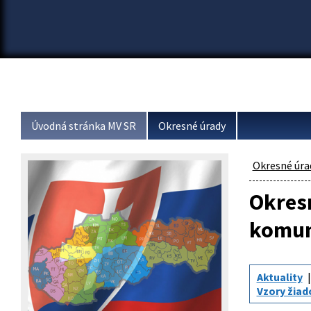
Úvodná stránka MV SR
Okresné úrady
Okresné úra
Okresn
komun
Aktuality
Vzory žiad