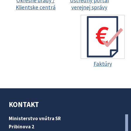
Okresné úrady /
Ústredný portál
Klientske centrá
verejnej správy
Faktúry
KONTAKT
Ministerstvo vnútra SR
Pribinova 2