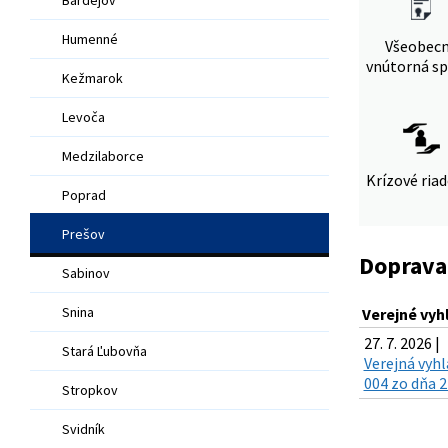
Humenné
Všeobec
vnútorná sp
Kežmarok
Levoča
Medzilaborce
Krízové ria
Poprad
Prešov
Doprava
Sabinov
Snina
Verejné vyh
27. 7. 2026 |
Stará Ľubovňa
Verejná vyh
004 zo dňa 2
Stropkov
Svidník