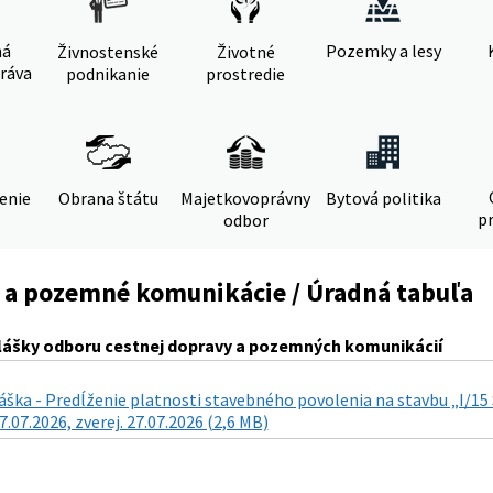
ná
Pozemky a lesy
Živnostenské
Životné
ráva
podnikanie
prostredie
denie
Obrana štátu
Majetkovoprávny
Bytová politika
pr
odbor
 a pozemné komunikácie / Úradná tabuľa
lášky odboru cestnej dopravy a pozemných komunikácií
láška - Predĺženie platnosti stavebného povolenia na stavbu „I/
7.07.2026, zverej. 27.07.2026 (2,6 MB)