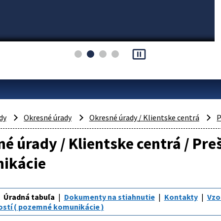
pause_presentation
dy
Okresné úrady
Okresné úrady / Klientske centrá
P
é úrady / Klientske centrá / Pr
ikácie
Úradná tabuľa
Dokumenty na stiahnutie
Kontakty
Vzo
ostí ( pozemné komunikácie )