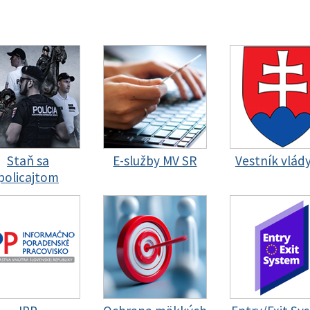
Staň sa
E-služby MV SR
Vestník vlád
policajtom