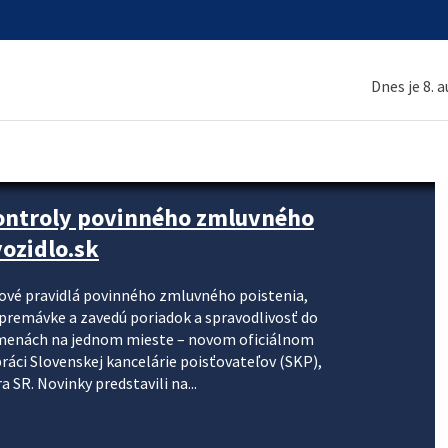
Dnes je 8. 
kontroly povinného zmluvného
ozidlo.sk
nové pravidlá povinného zmluvného poistenia,
j premávke a zavedú poriadok a spravodlivosť do
zmenách na jednom mieste – novom oficiálnom
práci Slovenskej kancelárie poisťovateľov (SKP),
 SR. Novinky predstavili na...