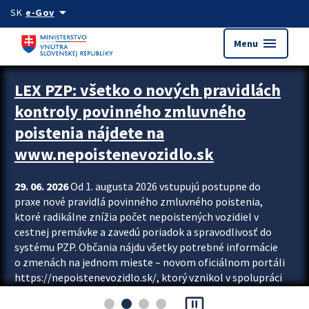
Preskocit na hlavný obsah
arrow_drop_down
SK
e-Gov
menu
Menu
Zastavit automatický posun upútavok
LEX PZP: všetko o nových pravidlách
kontroly povinného zmluvného
poistenia nájdete na
www.nepoistenevozidlo.sk
29. 06. 2026
Od 1. augusta 2026 vstupujú postupne do
praxe nové pravidlá povinného zmluvného poistenia,
ktoré radikálne znížia počet nepoistených vozidiel v
cestnej premávke a zavedú poriadok a spravodlivosť do
systému PZP. Občania nájdu všetky potrebné informácie
o zmenách na jednom mieste – novom oficiálnom portáli
https://nepoistenevozidlo.sk/, ktorý vznikol v spolupráci
Slovenskej kancelárie poisťovateľov (SKP), Slovenskej
pause_presentation
asociácie poisťovní (SLASPO) a Ministerstva vnútra SR.