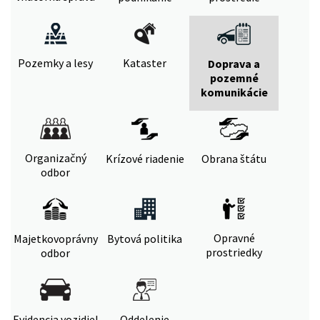
Pozemky a lesy
Kataster
Doprava a
pozemné
komunikácie
Organizačný
Krízové riadenie
Obrana štátu
odbor
Opravné
Majetkovoprávny
Bytová politika
prostriedky
odbor
Evidencia vozidiel
Oddelenie