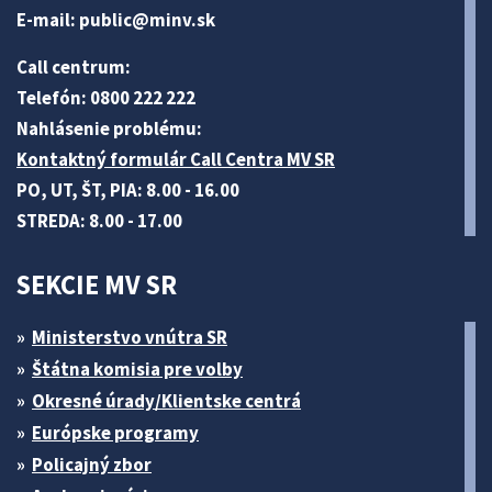
E-mail:
public@minv
.sk
Call centrum:
Telefón: 0800 222 222
Nahlásenie problému:
Kontaktný formulár Call Centra MV SR
PO, UT, ŠT, PIA: 8.00 - 16.00
STREDA: 8.00 - 17.00
SEKCIE MV SR
Ministerstvo vnútra SR
Štátna komisia pre volby
Okresné úrady/Klientske centrá
Európske programy
Policajný zbor