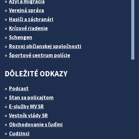
Azyl a migrácia
Verejná správa
Hasiči a záchranári
Krízové riadenie
Schengen
Rozvoj občianskej spoločnosti
Športové centrum polície
DÔLEŽITÉ ODKAZY
Podcast
Stan sa policajtom
E-služby MV SR
Vestník vlády SR
Obchodovanie s ľuďmi
Cudzinci