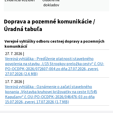
dokladov
Doprava a pozemné komunikácie /
Úradná tabuľa
Verejné vyhlášky odboru cestnej dopravy a pozemných
komunikácií
27. 7. 2026 |
Verejná vyhláška - Predĺženie platnosti stavebného
povolenia na stavbu „I/15 Stropkov preložka cesty“ č. OU-
PO-OCDPK-2026/072607-004 zo dňa 27.07.2026, zverej.
27.07.2026 (2,6 MB)
17. 7. 2026 |
Verejná vyhláška - Oznámenie o začatí stavebného
konania „Výstavba kruhovej križovatky na ceste II/545
Kapušany“ č. OU-PO-OCDPK-2026/046476-03 zo dňa
15.07.2026, zverej. 17.07.2026 (1,7 MB)