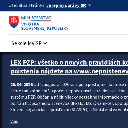
Preskocit na hlavný obsah
arrow_drop_down
verejnej správy SR
Oficiálna stránka
Sekcie MV SR
keyboard_arrow_down
Zastavit automatický posun upútavok
LEX PZP: všetko o nových pravidlách 
poistenia nájdete na www.nepoistenev
29. 06. 2026
Od 1. augusta 2026 vstupujú postupne do praxe 
ktoré radikálne znížia počet nepoistených vozidiel v cestne
systému PZP. Občania nájdu všetky potrebné informácie o 
portáli https://nepoistenevozidlo.sk/, ktorý vznikol v spolu
Slovenskej asociácie poisťovní (SLASPO) a Ministerstva vnútra
Viac