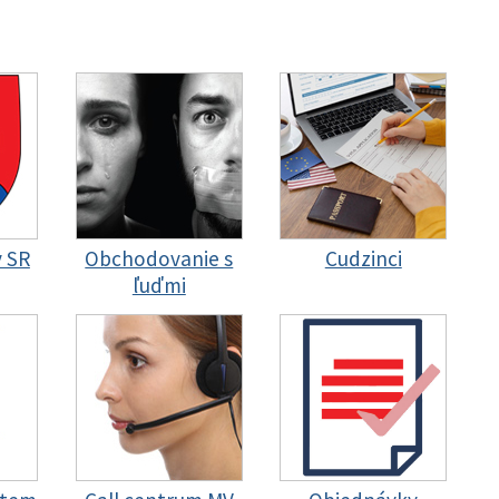
y SR
Obchodovanie s
Cudzinci
ľuďmi