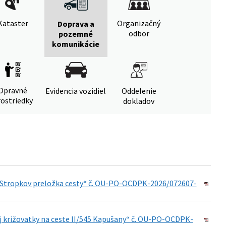
Kataster
Organizačný
Doprava a
odbor
pozemné
komunikácie
Opravné
Evidencia vozidiel
Oddelenie
ostriedky
dokladov
15 Stropkov preložka cesty“ č. OU-PO-OCDPK-2026/072607-
j križovatky na ceste II/545 Kapušany“ č. OU-PO-OCDPK-