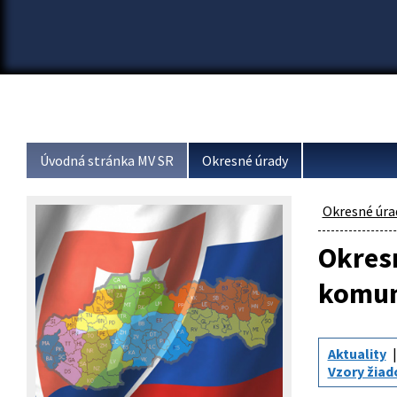
Úvodná stránka MV SR
Okresné úrady
Okresné úra
Okresn
komun
Aktuality
Vzory žiad