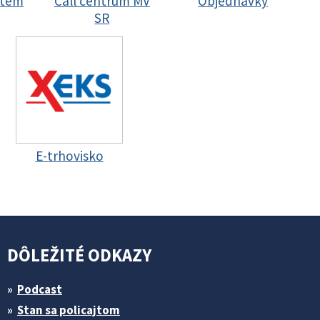
stem
Call centrum MV
Objednávky
SR
E-trhovisko
DÔLEŽITÉ ODKAZY
Podcast
Stan sa policajtom