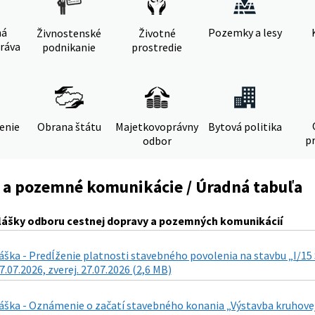
ná
Pozemky a lesy
Živnostenské
Životné
ráva
podnikanie
prostredie
denie
Obrana štátu
Majetkovoprávny
Bytová politika
pr
odbor
 a pozemné komunikácie / Úradná tabuľa
lášky odboru cestnej dopravy a pozemných komunikácií
láška - Predĺženie platnosti stavebného povolenia na stavbu „I/
7.07.2026, zverej. 27.07.2026 (2,6 MB)
láška - Oznámenie o začatí stavebného konania „Výstavba kruhove