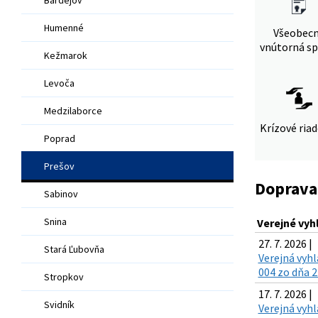
Humenné
Všeobec
vnútorná sp
Kežmarok
Levoča
Medzilaborce
Krízové ria
Poprad
Prešov
Doprava
Sabinov
Snina
Verejné vyh
27. 7. 2026 |
Stará Ľubovňa
Verejná vyh
004 zo dňa 2
Stropkov
17. 7. 2026 |
Svidník
Verejná vyh