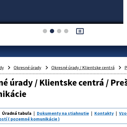
pause_presentation
dy
Okresné úrady
Okresné úrady / Klientske centrá
P
é úrady / Klientske centrá / Pr
ikácie
Úradná tabuľa
Dokumenty na stiahnutie
Kontakty
Vzo
ostí ( pozemné komunikácie )