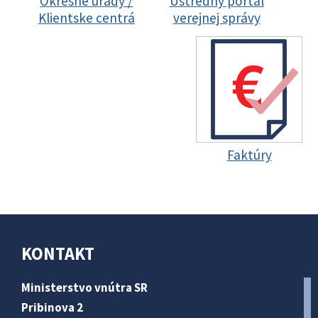
Okresné úrady /
Ústredný portál
Klientske centrá
verejnej správy
Faktúry
KONTAKT
Ministerstvo vnútra SR
Pribinova 2