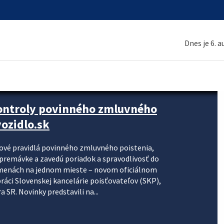
Dnes je 6. 
kontroly povinného zmluvného
ozidlo.sk
nové pravidlá povinného zmluvného poistenia,
j premávke a zavedú poriadok a spravodlivosť do
zmenách na jednom mieste – novom oficiálnom
práci Slovenskej kancelárie poisťovateľov (SKP),
 SR. Novinky predstavili na...