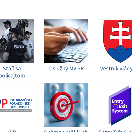
Staň sa
E-služby MV SR
Vestník vlád
policajtom