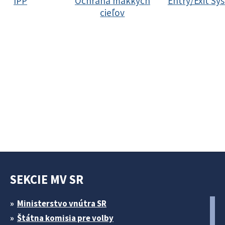
IPP
Ochrana mäkkých
Entry/Exit Sy
cieľov
SEKCIE MV SR
Ministerstvo vnútra SR
Štátna komisia pre volby