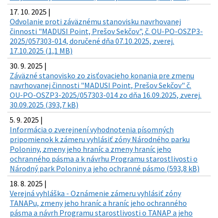
17. 10. 2025 |
Odvolanie proti záväznému stanovisku navrhovanej
činnosti "MADUSI Point, Prešov Sekčov", č. OU-PO-OSZP3-
2025/057303-014, doručené dňa 07.10.2025, zverej.
17.10.2025 (1,1 MB)
30. 9. 2025 |
Záväzné stanovisko zo zisťovacieho konania pre zmenu
navrhovanej činnosti "MADUSI Point, Prešov Sekčov" č.
OU-PO-OSZP3-2025/057303-014 zo dňa 16.09.2025, zverej.
30.09.2025 (393,7 kB)
5. 9. 2025 |
Informácia o zverejnení vyhodnotenia písomných
pripomienok k zámeru vyhlásiť zóny Národného parku
Poloniny, zmeny jeho hraníc a zmeny hraníc jeho
ochranného pásma a k návrhu Programu starostlivosti o
Národný park Poloniny a jeho ochranné pásmo (593,8 kB)
18. 8. 2025 |
Verejná vyhláška - Oznámenie zámeru vyhlásiť zóny
TANAPu, zmeny jeho hraníc a hraníc jeho ochranného
pásma a návrh Programu starostlivosti o TANAP a jeho