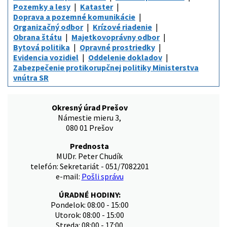
Pozemky a lesy
Kataster
Doprava a pozemné komunikácie
Organizačný odbor
Krízové riadenie
Obrana štátu
Majetkovoprávny odbor
Bytová politika
Opravné prostriedky
Evidencia vozidiel
Oddelenie dokladov
Zabezpečenie protikorupčnej politiky Ministerstva
vnútra SR
Okresný úrad Prešov
Námestie mieru 3,
080 01 Prešov
Prednosta
MUDr. Peter Chudík
telefón: Sekretariát - 051/7082201
e-mail:
Pošli správu
ÚRADNÉ HODINY:
Pondelok: 08:00 - 15:00
Utorok: 08:00 - 15:00
Streda: 08:00 - 17:00