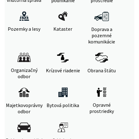
vnútorná správa
podnikanie
prostredie
Pozemky a lesy
Kataster
Doprava a
pozemné
komunikácie
Organizačný
Krízové riadenie
Obrana štátu
odbor
Opravné
Majetkovoprávny
Bytová politika
prostriedky
odbor