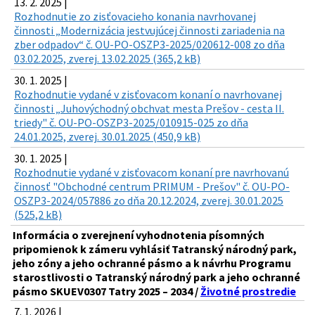
13. 2. 2025 |
Rozhodnutie zo zisťovacieho konania navrhovanej
činnosti „Modernizácia jestvujúcej činnosti zariadenia na
zber odpadov“ č. OU-PO-OSZP3-2025/020612-008 zo dňa
03.02.2025, zverej. 13.02.2025 (365,2 kB)
30. 1. 2025 |
Rozhodnutie vydané v zisťovacom konaní o navrhovanej
činnosti „Juhovýchodný obchvat mesta Prešov - cesta II.
triedy" č. OU-PO-OSZP3-2025/010915-025 zo dňa
24.01.2025, zverej. 30.01.2025 (450,9 kB)
30. 1. 2025 |
Rozhodnutie vydané v zisťovacom konaní pre navrhovanú
činnosť "Obchodné centrum PRIMUM - Prešov" č. OU-PO-
OSZP3-2024/057886 zo dňa 20.12.2024, zverej. 30.01.2025
(525,2 kB)
Informácia o zverejnení vyhodnotenia písomných
pripomienok k zámeru vyhlásiť Tatranský národný park,
jeho zóny a jeho ochranné pásmo a k návrhu Programu
starostlivosti o Tatranský národný park a jeho ochranné
pásmo SKUEV0307 Tatry 2025 – 2034 /
Životné prostredie
7. 1. 2026 |