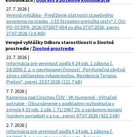
komunikácií /
Doprava a pozemné komunikácie
27. 7. 2026 |
Verejná vyhláška - Predĺženie platnosti stavebného
povolenia na stavbu „I/15 Stropkov preložka cesty“ č. OU-
PO-OCDPK-2026/072607-004 zo dňa 27.07.2026, zverej.
27.07.2026 (2,6 MB)
Verejné vyhlášky Odboru starostlivosti o životné
prostredie /
Životné prostredie
23. 7. 2026 |
Informácia pre verejnosť podľa § 24 ods. 1 zákona č.
24/2006 Z. z. o navrhovanej činnosti „Polyfunkčná obytná
zóna s občianskou vybavenosťou, Rezidencia Teriana,
Prešov“, zverej. 23.07.2026 (121,7 kB)
7. 7. 2026 |
Kamenica nad Cirochou ČOV - VK Humenné - Výtlačné
potrubie - Oboznámenie s podkladmi rozhodnutia v
zmysle § 33 ods. 2 zák. č. 71/1967 Zb. o správnom konaní
(správny poriadok) v z.n.p., zverej. 07.07.2026 (422,2 kB)
2. 7. 2026 |
Informácia pre verejnosť podľa § 24 ods. 1 zákona č.