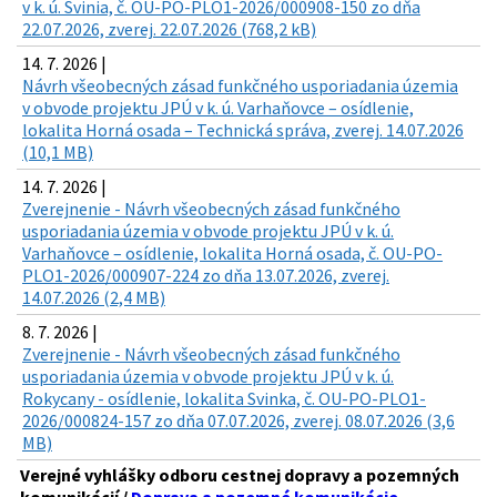
v k. ú. Svinia, č. OU-PO-PLO1-2026/000908-150 zo dňa
22.07.2026, zverej. 22.07.2026 (768,2 kB)
14. 7. 2026 |
Návrh všeobecných zásad funkčného usporiadania územia
v obvode projektu JPÚ v k. ú. Varhaňovce – osídlenie,
lokalita Horná osada – Technická správa, zverej. 14.07.2026
(10,1 MB)
14. 7. 2026 |
Zverejnenie - Návrh všeobecných zásad funkčného
usporiadania územia v obvode projektu JPÚ v k. ú.
Varhaňovce – osídlenie, lokalita Horná osada, č. OU-PO-
PLO1-2026/000907-224 zo dňa 13.07.2026, zverej.
14.07.2026 (2,4 MB)
8. 7. 2026 |
Zverejnenie - Návrh všeobecných zásad funkčného
usporiadania územia v obvode projektu JPÚ v k. ú.
Rokycany - osídlenie, lokalita Svinka, č. OU-PO-PLO1-
2026/000824-157 zo dňa 07.07.2026, zverej. 08.07.2026 (3,6
MB)
Verejné vyhlášky odboru cestnej dopravy a pozemných