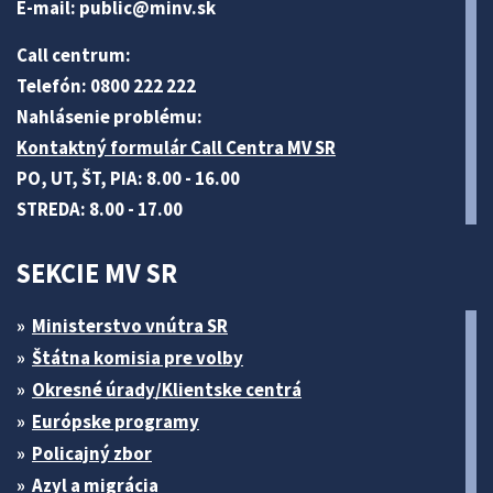
E-mail:
public@minv
.sk
Call centrum:
Telefón: 0800 222 222
Nahlásenie problému:
Kontaktný formulár Call Centra MV SR
PO, UT, ŠT, PIA: 8.00 - 16.00
STREDA: 8.00 - 17.00
SEKCIE MV SR
Ministerstvo vnútra SR
Štátna komisia pre volby
Okresné úrady/Klientske centrá
Európske programy
Policajný zbor
Azyl a migrácia