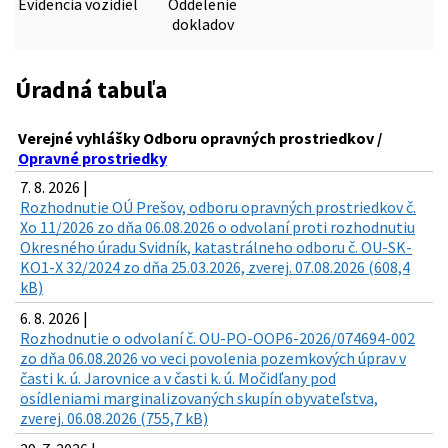
Evidencia vozidiel
Oddelenie
dokladov
Úradná tabuľa
Verejné vyhlášky Odboru opravných prostriedkov /
Opravné prostriedky
7. 8. 2026 |
Rozhodnutie OÚ Prešov, odboru opravných prostriedkov č.
Xo 11/2026 zo dňa 06.08.2026 o odvolaní proti rozhodnutiu
Okresného úradu Svidník, katastrálneho odboru č. OU-SK-
KO1-X 32/2024 zo dňa 25.03.2026, zverej. 07.08.2026 (608,4
kB)
6. 8. 2026 |
Rozhodnutie o odvolaní č. OU-PO-OOP6-2026/074694-002
zo dňa 06.08.2026 vo veci povolenia pozemkových úprav v
časti k. ú. Jarovnice a v časti k. ú. Močidľany pod
osídleniami marginalizovaných skupín obyvateľstva,
zverej. 06.08.2026 (755,7 kB)