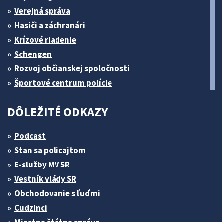
Verejná správa
Hasiči a záchranári
Krízové riadenie
Schengen
Rozvoj občianskej spoločnosti
Športové centrum polície
DÔLEŽITÉ ODKAZY
Podcast
Stan sa policajtom
E-služby MV SR
Vestník vlády SR
Obchodovanie s ľuďmi
Cudzinci