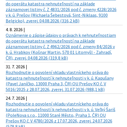
do operátu katastra nehnuteľností na základe
záznamovej listiny č. Z 4831/2026 pod č. zmeny 4228/2026
v k. ú. Prešov (Michaela Šebestová, Sint-Niklaas, 9100
Belgicko), zverej. 04.08.2026 (316,2 kB)
4. 8. 2026 |
Oznámenie o zápise údajov o právach k nehnuteľnostiam
do operátu katastra nehnuteľností na základe
záznamovej listiny č. Z 4962/2026 pod č. zmeny 84/2026 v
k. ú. Hrabkov (Košnar Martin, 570 01 Litomyšl - Zahradí,
ČR), zverej. 04.08.2026 (319,8 kB)
31. 7. 2026 |
Rozhodnutie o povolení vkladu vlastníckeho práva do
katastra nehnuteľností k nehnuteľnosti v k. ú. Kapušany
(Pavel Janíčko, 13000 Praha 3, ČR) OU Prešov KO č. V
5016/2025 z 28.07.2026, zverej. 31.07.2026 (988,1 kB)
24. 7. 2026 |
Rozhodnutie o povolení vkladu vlastníckeho práva do
katastra nehnuteľností k nehnuteľnosti v k. ú. Veľký Šariš
(PoleNova s.r.o., 11000 Staré Město, Praha 1, ČR) OU
Prešov KO č. V 4780/2026 z 17.07.2026, zverej. 24.07.2026
(578,8 kB)