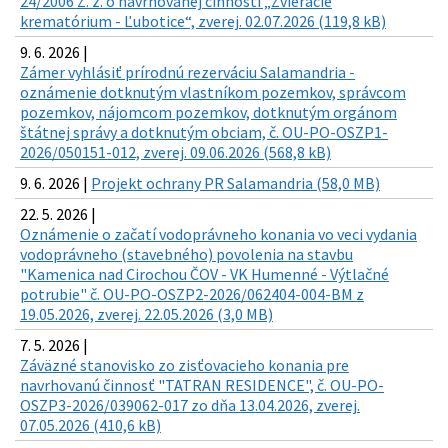
24/2006 Z. z. o navrhovanej činnosti „Zvieracie
krematórium - Ľubotice“, zverej. 02.07.2026 (119,8 kB)
9. 6. 2026 |
Zámer vyhlásiť prírodnú rezerváciu Salamandria -
oznámenie dotknutým vlastníkom pozemkov, správcom
pozemkov, nájomcom pozemkov, dotknutým orgánom
štátnej správy a dotknutým obciam, č. OU-PO-OSZP1-
2026/050151-012, zverej. 09.06.2026 (568,8 kB)
9. 6. 2026 |
Projekt ochrany PR Salamandria (58,0 MB)
22. 5. 2026 |
Oznámenie o začatí vodoprávneho konania vo veci vydania
vodoprávneho (stavebného) povolenia na stavbu
"Kamenica nad Cirochou ČOV - VK Humenné - Výtlačné
potrubie" č. OU-PO-OSZP2-2026/062404-004-BM z
19.05.2026, zverej. 22.05.2026 (3,0 MB)
7. 5. 2026 |
Záväzné stanovisko zo zisťovacieho konania pre
navrhovanú činnosť "TATRAN RESIDENCE", č. OU-PO-
OSZP3-2026/039062-017 zo dňa 13.04.2026, zverej.
07.05.2026 (410,6 kB)