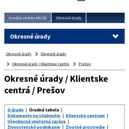
Novinky predstavili na...
Viac
Úvodná stránka MV SR
Okresné úrady
Okresné úrady
Okresné úrady
Okresné úrady
Okresné úrady / Klientske centrá
Prešov
Okresné úrady / Klientske
centrá / Prešov
O úrade
Úradná tabuľa
Dokumenty na stiahnutie
Klientske centrum
Všeobecná vnútorná správa
Živnostenské podnikanie
Životné prostredie