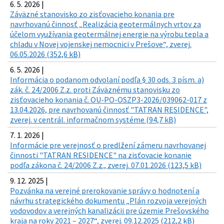
6. 5. 2026 |
Záväzné stanovisko zo zisťovacieho konania pre
navrhovanú činnosť „Realizácia geotermálnych vrtov za
účelom využívania geotermálnej energie na výrobu tepla a
chladu v Novej vojenskej nemocnici v Prešove“, zverej.
06.05.2026 (352,6 kB)
6. 5. 2026 |
Informácia o podanom odvolaní podľa § 30 ods. 3 písm. a)
zák. č. 24/2006 Z.z. proti Záväznému stanovisku zo
zisťovacieho konania č. OU-PO-OSZP3-2026/039062-017 z
13.04.2026, pre navrhovanú činnosť "TATRAN RESIDENCE",
zverej. v centrál. informačnom systéme (94,7 kB)
7. 1. 2026 |
Informácie pre verejnosť o predlžení zámeru navrhovanej
činnosti "TATRAN RESIDENCE" na zisťovacie konanie
podľa zákona č. 24/2006 Z.z., zverej. 07.01.2026 (123,5 kB)
9. 12. 2025 |
Pozvánka na verejné prerokovanie správy o hodnotení a
návrhu strategického dokumentu „Plán rozvoja verejných
vodovodov a verejných kanalizácii pre územie Prešovského
kraja na roky 2021 – 2027“, zverej. 09.12.2025 (212,2 kB)