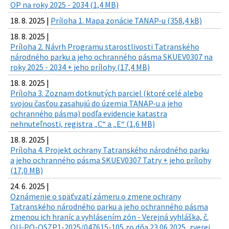
OP na roky 2025 - 2034 (1,4 MB)
18. 8. 2025 |
Príloha 1. Mapa zonácie TANAP-u (358,4 kB)
18. 8. 2025 |
Príloha 2. Návrh Programu starostlivosti Tatranského
národného parku a jeho ochranného pásma SKUEV0307 na
roky 2025 - 2034 + jeho prílohy (17,4 MB)
18. 8. 2025 |
Príloha 3. Zoznam dotknutých parciel (ktoré celé alebo
svojou časťou zasahujú do územia TANAP-u a jeho
ochranného pásma) podľa evidencie katastra
nehnuteľnosti, registra „C“ a „E“ (1,6 MB)
18. 8. 2025 |
Príloha 4. Projekt ochrany Tatranského národného parku
a jeho ochranného pásma SKUEV0307 Tatry + jeho prílohy
(17,0 MB)
24. 6. 2025 |
Oznámenie o späťvzatí zámeru o zmene ochrany
Tatranského národného parku a jeho ochranného pásma
zmenou ich hraníc a vyhlásením zón - Verejná vyhláška, č.
OU-PO-OSZP1-2025/047615-105 zo dňa 23.06.2025, zverej.