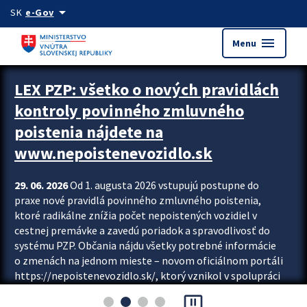
Preskocit na hlavný obsah
arrow_drop_down
SK
e-Gov
menu
Menu
Zastavit automatický posun upútavok
LEX PZP: všetko o nových pravidlách
kontroly povinného zmluvného
poistenia nájdete na
www.nepoistenevozidlo.sk
29. 06. 2026
Od 1. augusta 2026 vstupujú postupne do
praxe nové pravidlá povinného zmluvného poistenia,
ktoré radikálne znížia počet nepoistených vozidiel v
cestnej premávke a zavedú poriadok a spravodlivosť do
systému PZP. Občania nájdu všetky potrebné informácie
o zmenách na jednom mieste – novom oficiálnom portáli
https://nepoistenevozidlo.sk/, ktorý vznikol v spolupráci
Slovenskej kancelárie poisťovateľov (SKP), Slovenskej
pause_presentation
asociácie poisťovní (SLASPO) a Ministerstva vnútra SR.