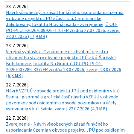
28. 7. 2026 |
Návrh všeobecných zásad funkčného usporiadania územia
v obvode projektu JPÚ v časti k. ú. Chminianske
Jakubovany, lokalita Hlavná osada - zverejnenie, č. OU-
PO-PLO1-2026/009926-110/FR zo dňa 27.07.2026, zverej.
28.07.2026 (17,9 MB)
23. 7. 2026 |
Verejná vyhláška - Oznámenie o schválení registra
pôvodného stavu v obvode projektu JPÚ v k.ú. Šarišské
Bohdanovce, lokalita Na Grúni, č. OU-PO-PLO1-
2026/007286-337/FR zo dňa 23.07.2026, zverej. 23.07.2026
(6,8 MB)
22. 7. 2026 |
Návrh VZFUÚ v obvode projektu JPÚ pod osídlením v k. ú.
Svinia - písomná a grafická časť návrhu VZFUÚ v obvode
pozemkov pod osídlením a obvode pozemkov na účely
vyrovnania v k. ú. Svinia, zverej. 22.07.2026 (4,3 MB)
22. 7. 2026 |
Zverejnenie - Návrh všeobecných zásad funkčného
usporiadania územia v obvode projektu JPÚ pod osídlením