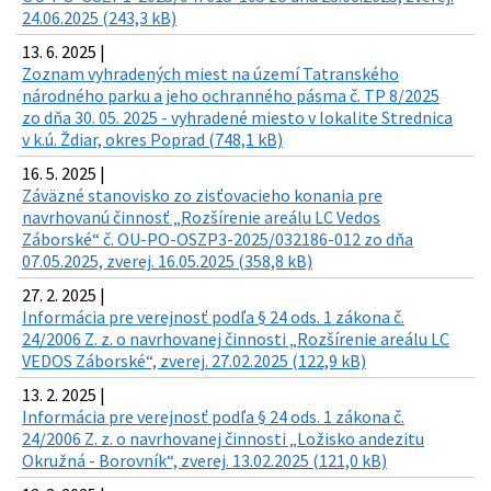
24.06.2025 (243,3 kB)
13. 6. 2025 |
Zoznam vyhradených miest na území Tatranského
národného parku a jeho ochranného pásma č. TP 8/2025
zo dňa 30. 05. 2025 - vyhradené miesto v lokalite Strednica
v k.ú. Ždiar, okres Poprad (748,1 kB)
16. 5. 2025 |
Záväzné stanovisko zo zisťovacieho konania pre
navrhovanú činnosť „Rozšírenie areálu LC Vedos
Záborské“ č. OU-PO-OSZP3-2025/032186-012 zo dňa
07.05.2025, zverej. 16.05.2025 (358,8 kB)
27. 2. 2025 |
Informácia pre verejnosť podľa § 24 ods. 1 zákona č.
24/2006 Z. z. o navrhovanej činnosti „Rozšírenie areálu LC
VEDOS Záborské“, zverej. 27.02.2025 (122,9 kB)
13. 2. 2025 |
Informácia pre verejnosť podľa § 24 ods. 1 zákona č.
24/2006 Z. z. o navrhovanej činnosti „Ložisko andezitu
Okružná - Borovník“, zverej. 13.02.2025 (121,0 kB)