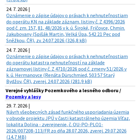
24. 7. 2026 |
Oznámenie o zápise údajov o právach k nehnuteľnostiam
do operátu KN na základe záznam. listiny č. Z 4396/2026
pod č. zm. 157, 81, 48/2026 v k. ú. Široké, Fričovce, Chmin.
Jakubovany (Spišák Martin, Velká Úpa, 542 21 Pec pod
Sněžkou, ČR), zv. 24.07.2026 (326,8 kB)
24. 7. 2026 |
Oznámenie o zápise údajov o právach k nehnuteľnostiam
do operátu katastra nehnuteľností na základe
záznamovej listiny č. Z 4710/2026 pod č. zmeny 51/2026 v
k. ú. Hermanovce (Renáta Dürschmied, 503 57 Starý
Bydžov, ČR), zverej. 24.07.2026 (281,9 kB)
Verejné vyhlášky Pozemkového a lesného odboru /
Pozemky a lesy
29. 7. 2026 |
Návrh všeobecných zásad funkčného usporiadania územia
v obvode projektu JPÚ v časti katastrálneho územia Víťaz,
lokalita Dolina - zverejnenie, č. OU-PO-PLO1-
2026/007208-113/FR zo dňa 28.07.2026, zverej. 29.07.2026
(14,7 MB)