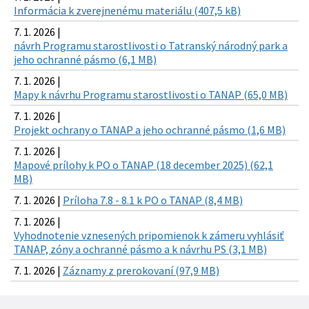
Informácia k zverejnenému materiálu (407,5 kB)
7. 1. 2026 |
návrh Programu starostlivosti o Tatranský národný park a
jeho ochranné pásmo (6,1 MB)
7. 1. 2026 |
Mapy k návrhu Programu starostlivosti o TANAP (65,0 MB)
7. 1. 2026 |
Projekt ochrany o TANAP a jeho ochranné pásmo (1,6 MB)
7. 1. 2026 |
Mapové prílohy k PO o TANAP (18 december 2025) (62,1
MB)
7. 1. 2026 |
Príloha 7.8 - 8.1 k PO o TANAP (8,4 MB)
7. 1. 2026 |
Vyhodnotenie vznesených pripomienok k zámeru vyhlásiť
TANAP, zóny a ochranné pásmo a k návrhu PS (3,1 MB)
7. 1. 2026 |
Záznamy z prerokovaní (97,9 MB)