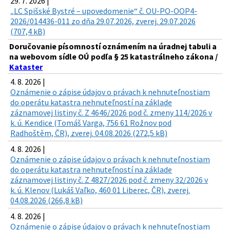
29. 7. 2026 |
„LC Spišské Bystré – upovedomenie“ č. OU-PO-OOP4-
2026/014436-011 zo dňa 29.07.2026, zverej. 29.07.2026
(707,4 kB)
Doručovanie písomností oznámením na úradnej tabuli a
na webovom sídle OÚ podľa § 25 katastrálneho zákona /
Kataster
4. 8. 2026 |
Oznámenie o zápise údajov o právach k nehnuteľnostiam
do operátu katastra nehnuteľností na základe
záznamovej listiny č. Z 4646/2026 pod č. zmeny 114/2026 v
k. ú. Kendice (Tomáš Varga, 756 61 Rožnov pod
Radhoštěm, ČR), zverej. 04.08.2026 (272,5 kB)
4. 8. 2026 |
Oznámenie o zápise údajov o právach k nehnuteľnostiam
do operátu katastra nehnuteľností na základe
záznamovej listiny č. Z 4827/2026 pod č. zmeny 32/2026 v
k. ú. Klenov (Lukáš Vaľko, 460 01 Liberec, ČR), zverej.
04.08.2026 (266,8 kB)
4. 8. 2026 |
Oznámenie o zápise údajov o právach k nehnuteľnostiam