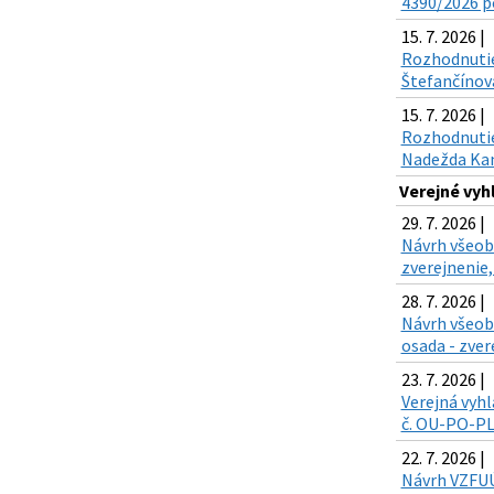
4390/2026 po
15. 7. 2026 |
Rozhodnutie
Štefančínová
15. 7. 2026 |
Rozhodnutie 
Nadežda Kand
Verejné vy
29. 7. 2026 |
Návrh všeobe
zverejnenie,
28. 7. 2026 |
Návrh všeob
osada - zver
23. 7. 2026 |
Verejná vyhl
č. OU-PO-PLO
22. 7. 2026 |
Návrh VZFUÚ 