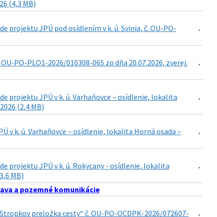
026 (4,3 MB)
 projektu JPÚ pod osídlením v k. ú. Svinia, č. OU-PO-
. OU-PO-PLO1-2026/010308-065 zo dňa 20.07.2026, zverej.
projektu JPÚ v k. ú. Varhaňovce – osídlenie, lokalita
2026 (2,4 MB)
v k. ú. Varhaňovce – osídlenie, lokalita Horná osada –
projektu JPÚ v k. ú. Rokycany - osídlenie, lokalita
(3,6 MB)
ava a pozemné komunikácie
15 Stropkov preložka cesty“ č. OU-PO-OCDPK-2026/072607-