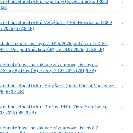
 nehnuteľnosti v k. ú. Kapušany (Pavel Janíčko, 13000
 kB)
ehnuteľnosti v k. ú. Veľký Šariš (PoleNova s.r.o., 11000
07.2026 (578,8 kB)
de záznam. listiny č. Z 4396/2026 pod č. zm. 157, 81,
42 21 Pec pod Sněžkou, ČR), zv. 24.07.2026 (326,8 kB)
ehnuteľností na základe záznamovej listiny č. Z
Starý Bydžov, ČR), zverej. 24.07.2026 (281,9 kB)
nehnuteľnosti v k. ú. Malý Šariš (Daniel Dučai, Vancouver,
26 (630,3 kB)
 nehnuteľnosti v k. ú. Prešov (RNDr. Viera Murašková,
.07.2026 (980,9 kB)
ehnuteľností na základe záznamovej listiny č. Z