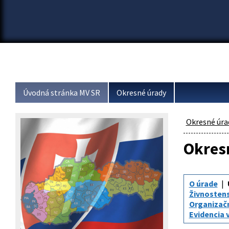
Úvodná stránka MV SR
Okresné úrady
Okresné úra
Okresn
O úrade
Živnosten
Organizač
Evidencia 