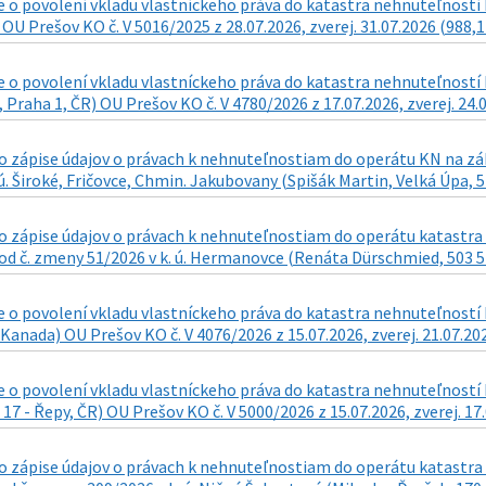
o povolení vkladu vlastníckeho práva do katastra nehnuteľností k
 OU Prešov KO č. V 5016/2025 z 28.07.2026, zverej. 31.07.2026 (988,1
o povolení vkladu vlastníckeho práva do katastra nehnuteľností k n
 Praha 1, ČR) OU Prešov KO č. V 4780/2026 z 17.07.2026, zverej. 24.
zápise údajov o právach k nehnuteľnostiam do operátu KN na zákla
 ú. Široké, Fričovce, Chmin. Jakubovany (Spišák Martin, Velká Úpa, 5
 zápise údajov o právach k nehnuteľnostiam do operátu katastra n
d č. zmeny 51/2026 v k. ú. Hermanovce (Renáta Dürschmied, 503 57 
o povolení vkladu vlastníckeho práva do katastra nehnuteľností k 
Kanada) OU Prešov KO č. V 4076/2026 z 15.07.2026, zverej. 21.07.20
o povolení vkladu vlastníckeho práva do katastra nehnuteľností k
17 - Řepy, ČR) OU Prešov KO č. V 5000/2026 z 15.07.2026, zverej. 17
 zápise údajov o právach k nehnuteľnostiam do operátu katastra n