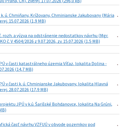
0 Praha, ČR), zverej. 17.07.2026 (296,0 kB)
 k. ú. Chmiňany, Krížovany, Chminianske Jakubovany (Mária
rej. 15.07.2026 (1,9 MB)
č. rozh. a výzva na odstránenie nedostatkov návrhu (Mgr.
 č. V 4504/2026 z 9.07.2026, zv. 15.07.2026 (1,5 MB)
 v časti katastrálneho územia Víťaz, lokalita Dolina -
07.2026 (14,7 MB)
 v časti k. ú. Chminianske Jakubovany, lokalita Hlavná
rej. 28.07.2026 (17,9 MB)
ojektu JPÚ v k.ú. Šarišské Bohdanovce, lokalita Na Grúni,
 MB)
grafická časť návrhu VZFUÚ v obvode pozemkov pod