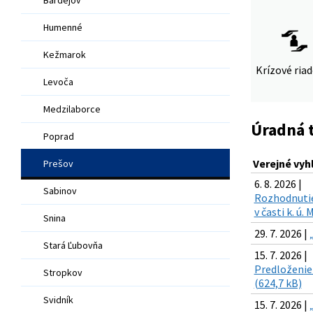
Humenné
Kežmarok
Krízové ria
Levoča
Medzilaborce
Úradná 
Poprad
Verejné vyh
Prešov
6. 8. 2026 |
Sabinov
Rozhodnutie 
v časti k. ú
Snina
29. 7. 2026 |
Stará Ľubovňa
15. 7. 2026 |
Predloženie 
Stropkov
(624,7 kB)
Svidník
15. 7. 2026 |