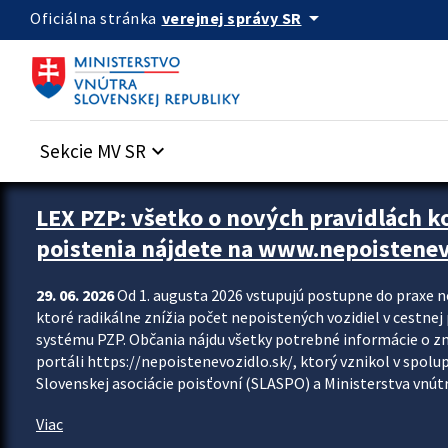
Preskocit na hlavný obsah
arrow_drop_down
verejnej správy SR
Oficiálna stránka
Sekcie MV SR
keyboard_arrow_down
Zastavit automatický posun upútavok
LEX PZP: všetko o nových pravidlách 
poistenia nájdete na www.nepoistenev
29. 06. 2026
Od 1. augusta 2026 vstupujú postupne do praxe 
ktoré radikálne znížia počet nepoistených vozidiel v cestne
systému PZP. Občania nájdu všetky potrebné informácie o 
portáli https://nepoistenevozidlo.sk/, ktorý vznikol v spolu
Slovenskej asociácie poisťovní (SLASPO) a Ministerstva vnútra
Viac