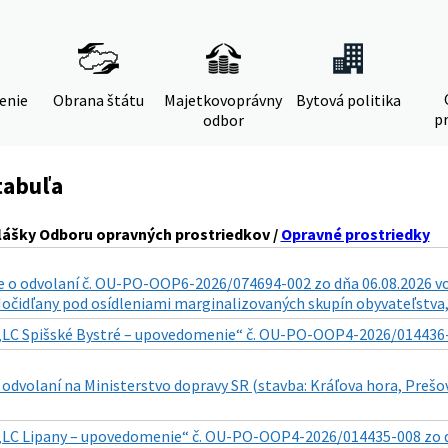
denie
Obrana štátu
Majetkovoprávny
Bytová politika
pr
odbor
tabuľa
lášky Odboru opravných prostriedkov /
Opravné prostriedky
o odvolaní č. OU-PO-OOP6-2026/074694-002 zo dňa 06.08.2026 vo v
. Močidľany pod osídleniami marginalizovaných skupín obyvateľstva, 
„LC Spišské Bystré – upovedomenie“ č. OU-PO-OOP4-2026/014436-011
odvolaní na Ministerstvo dopravy SR (stavba: Kráľova hora, Prešo
„LC Lipany – upovedomenie“ č. OU-PO-OOP4-2026/014435-008 zo dňa 