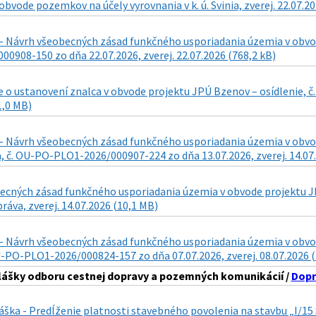
obvode pozemkov na účely vyrovnania v k. ú. Svinia, zverej. 22.07.2
- Návrh všeobecných zásad funkčného usporiadania územia v obvode
0908-150 zo dňa 22.07.2026, zverej. 22.07.2026 (768,2 kB)
 o ustanovení znalca v obvode projektu JPÚ Bzenov – osídlenie, č
1,0 MB)
- Návrh všeobecných zásad funkčného usporiadania územia v obvode 
 č. OU-PO-PLO1-2026/000907-224 zo dňa 13.07.2026, zverej. 14.07.
cných zásad funkčného usporiadania územia v obvode projektu JPÚ 
ráva, zverej. 14.07.2026 (10,1 MB)
- Návrh všeobecných zásad funkčného usporiadania územia v obvode 
U-PO-PLO1-2026/000824-157 zo dňa 07.07.2026, zverej. 08.07.2026 
lášky odboru cestnej dopravy a pozemných komunikácií /
Dopr
láška - Predĺženie platnosti stavebného povolenia na stavbu „I/