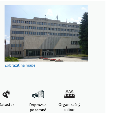
Zobraziť na mape
Kataster
Organizačný
Doprava a
odbor
pozemné