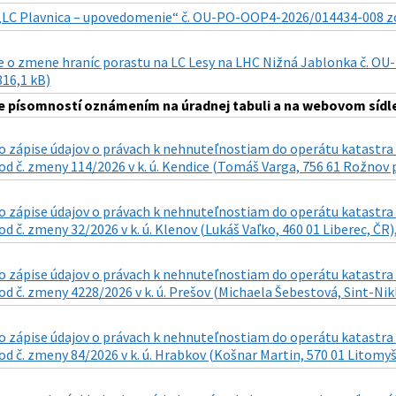
„LC Plavnica – upovedomenie“ č. OU-PO-OOP4-2026/014434-008 zo dň
 o zmene hraníc porastu na LC Lesy na LHC Nižná Jablonka č. OU-
816,1 kB)
 písomností oznámením na úradnej tabuli a na webovom sídle
 zápise údajov o právach k nehnuteľnostiam do operátu katastra n
d č. zmeny 114/2026 v k. ú. Kendice (Tomáš Varga, 756 61 Rožnov p
 zápise údajov o právach k nehnuteľnostiam do operátu katastra n
d č. zmeny 32/2026 v k. ú. Klenov (Lukáš Vaľko, 460 01 Liberec, ČR),
 zápise údajov o právach k nehnuteľnostiam do operátu katastra n
d č. zmeny 4228/2026 v k. ú. Prešov (Michaela Šebestová, Sint-Nikla
 zápise údajov o právach k nehnuteľnostiam do operátu katastra n
d č. zmeny 84/2026 v k. ú. Hrabkov (Košnar Martin, 570 01 Litomyšl 