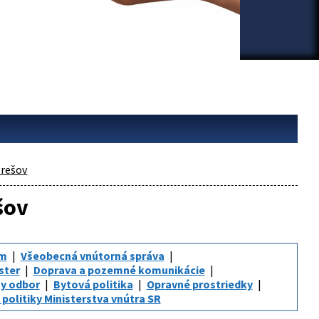
rešov
šov
um
Všeobecná vnútorná správa
ster
Doprava a pozemné komunikácie
y odbor
Bytová politika
Opravné prostriedky
politiky Ministerstva vnútra SR