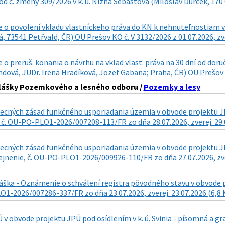
d č. zmeny 309/2026 v k. ú. Nižná Šebastová (Miloslav Ďurček, 170 0
 o povolení vkladu vlastníckeho práva do KN k nehnuteľnostiam v
, 73541 Petřvald, ČR) OU Prešov KO č. V 3132/2026 z 01.07.2026, zve
o preruš. konania o návrhu na vklad vlast. práva na 30 dní od doru
ová, JUDr. Irena Hradíková, Jozef Gabana; Praha, ČR) OU Prešov KO
hlášky Pozemkového a lesného odboru /
Pozemky a lesy
cných zásad funkčného usporiadania územia v obvode projektu JPÚ
 č. OU-PO-PLO1-2026/007208-113/FR zo dňa 28.07.2026, zverej. 29.
ecných zásad funkčného usporiadania územia v obvode projektu JPÚ
ejnenie, č. OU-PO-PLO1-2026/009926-110/FR zo dňa 27.07.2026, zve
áška - Oznámenie o schválení registra pôvodného stavu v obvode pr
1-2026/007286-337/FR zo dňa 23.07.2026, zverej. 23.07.2026 (6,8
v obvode projektu JPÚ pod osídlením v k. ú. Svinia - písomná a 