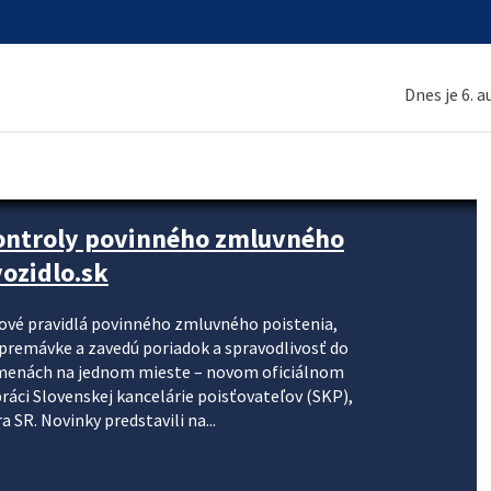
Dnes je 6. 
kontroly povinného zmluvného
ozidlo.sk
nové pravidlá povinného zmluvného poistenia,
j premávke a zavedú poriadok a spravodlivosť do
zmenách na jednom mieste – novom oficiálnom
práci Slovenskej kancelárie poisťovateľov (SKP),
 SR. Novinky predstavili na...