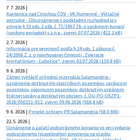
7. 7. 2026 |
Kamenica nad Cirochou ČOV - VK Humenné - Výtlačné
potrubie - Oboznámenie s podkladmi rozhodnutia v
zmysle § 33 ods. 2 zák. č. 71/1967 Zb. o správnom konaní
(správny poriadok) v z.n.p., zverej. 07.07.2026 (422,2 kB)
2. 7. 2026 |
Informácia pre verejnosť podľa § 24 ods. 1 zákona č.
24/2006 Z. z. o navrhovanej činnosti „Zvieracie
krematórium - Ľubotice“, zverej. 02.07.2026 (119,8 kB)
9. 6. 2026 |
Zámer vyhlásiť prírodnú rezerváciu Salamandria -
oznámenie dotknutým vlastníkom pozemkov, správcom
pozemkov, nájomcom pozemkov, dotknutým orgánom
štátnej správy a dotknutým obciam, č. OU-PO-OSZP1-
2026/050151-012, zverej. 09.06.2026 (568,8 kB)
9. 6. 2026 |
Projekt ochrany PR Salamandria (58,0 MB)
22. 5. 2026 |
Oznámenie o začatí vodoprávneho konania vo veci vydania
vodoprávneho (stavebného) povolenia na stavbu