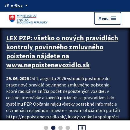
Preskocit na hlavný obsah
arrow_drop_down
SK
e-Gov
menu
Menu
Zastavit automatický posun upútavok
LEX PZP: všetko o nových pravidlách
kontroly povinného zmluvného
poistenia nájdete na
www.nepoistenevozidlo.sk
29. 06. 2026
Od 1. augusta 2026 vstupujú postupne do
praxe nové pravidlá povinného zmluvného poistenia,
ktoré radikálne znížia počet nepoistených vozidiel v
cestnej premávke a zavedú poriadok a spravodlivosť do
systému PZP. Občania nájdu všetky potrebné informácie
o zmenách na jednom mieste – novom oficiálnom portáli
https://nepoistenevozidlo.sk/, ktorý vznikol v spolupráci
Slovenskej kancelárie poisťovateľov (SKP), Slovenskej
pause_presentation
asociácie poisťovní (SLASPO) a Ministerstva vnútra SR.