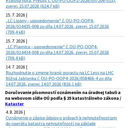
Kráľova hora, Prešov, č. OU-PO-OOP2-2026/057206-015),
zverej. 15.07.2026 (624,7 kB)
15. 7. 2026 |
„LC Lipany – upovedomenie“ č. OU-PO-OOP4-
2026/014435-008 zo dňa 14.07.2026, zverej. 15.07.2026
(709,4 kB)
15. 7. 2026 |
„LC Plavnica – upovedomenie“ č. OU-PO-OOP4-
2026/014434-008 zo dňa 14.07.2026, zverej. 15.07.2026
(709,4 kB)
14. 7. 2026 |
Rozhodnutie o zmene hraníc porastu na LC Lesy na LHC
Nižná Jablonka č. OU-PO-OOP4-2026/058466-4 zo dňa
14.07.2026, zverej. 14.07.2026 (816,1 kB)
Doručovanie písomností oznámením na úradnej tabuli a
na webovom sídle OÚ podľa § 25 katastrálneho zákona /
Kataster
4. 8. 2026 |
Oznámenie o zápise údajov o právach k nehnuteľnostiam
do operátu katastra nehnuteľností na základe