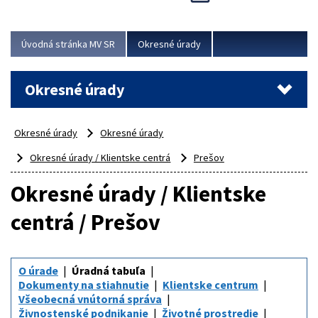
Novinky predstavili na...
Viac
Úvodná stránka MV SR
Okresné úrady
Okresné úrady
Okresné úrady
Okresné úrady
Okresné úrady / Klientske centrá
Prešov
Okresné úrady / Klientske
centrá / Prešov
O úrade
Úradná tabuľa
Dokumenty na stiahnutie
Klientske centrum
Všeobecná vnútorná správa
Živnostenské podnikanie
Životné prostredie