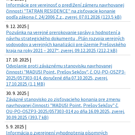
Informácie pre verejnosť o predlžení zámeru navrhovanej
činnosti "TATRAN RESIDENCE" na zisťovacie konanie
podľa zákona č. 24/2006 Z.z., zverej. 07.01.2026 (123,5 kB)
9. 12. 2025 |
Pozvánka na verejné prerokovanie správy o hodnotení a
návrhu strategického dokumentu „Plán rozvoja verejných
vodovodov a verejných kanalizácii pre územie Prešovského
kraja na roky 2021 – 2027“, zverej. 09.12.2025 (212,2 kB)
17. 10. 2025 |
Odvolanie proti záväznému stanovisku navrhovanej
činnosti "MADUSI Point, Prešov Sekčov", č. OU-PO-OSZP3-
2025/057303-014, doručené dňa 07.10.2025, zverej.
17.10.2025 (1,1 MB)
30. 9. 2025 |
Záväzné stanovisko zo zisťovacieho konania pre zmenu
navrhovanej činnosti "MADUSI Point, Prešov Sekčov" č.
OU-PO-OSZP3-2025/057303-014 zo dňa 16.09.2025, zverej.
30.09.2025 (393,7 kB)
5. 9. 2025 |
Informácia o zverejnení vyhodnotenia písomných