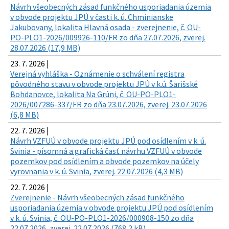
Návrh všeobecných zásad funkčného usporiadania územia
v obvode projektu JPÚ v časti k. ú. Chminianske
Jakubovany, lokalita Hlavná osada - zverejnenie, č. OU-
PO-PLO1-2026/009926-110/FR zo dňa 27.07.2026, zverej.
28.07.2026 (17,9 MB)
23. 7. 2026 |
Verejná vyhláška - Oznámenie o schválení registra
pôvodného stavu v obvode projektu JPÚ v k.ú. Šarišské
Bohdanovce, lokalita Na Grúni, č. OU-PO-PLO1-
2026/007286-337/FR zo dňa 23.07.2026, zverej. 23.07.2026
(6,8 MB)
22. 7. 2026 |
Návrh VZFUÚ v obvode projektu JPÚ pod osídlením v k. ú.
Svinia - písomná a grafická časť návrhu VZFUÚ v obvode
pozemkov pod osídlením a obvode pozemkov na účely
vyrovnania v k. ú. Svinia, zverej. 22.07.2026 (4,3 MB)
22. 7. 2026 |
Zverejnenie - Návrh všeobecných zásad funkčného
usporiadania územia v obvode projektu JPÚ pod osídlením
v k. ú. Svinia, č. OU-PO-PLO1-2026/000908-150 zo dňa
22.07.2026, zverej. 22.07.2026 (768,2 kB)