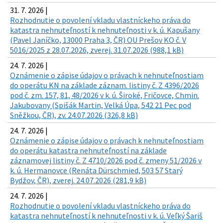
31. 7. 2026 |
Rozhodnutie o povolení vkladu vlastníckeho práva do
katastra nehnuteľností k nehnuteľnosti v k. ú. Kapušany
(Pavel Janíčko, 13000 Praha 3, ČR) OU Prešov KO č. V
5016/2025 z 28.07.2026, zverej. 31.07.2026 (988,1 kB)
24. 7. 2026 |
Oznámenie o zápise údajov o právach k nehnuteľnostiam
do operátu KN na základe záznam. listiny č. Z 4396/2026
pod č. zm. 157, 81, 48/2026 v k. ú. Široké, Fričovce, Chmin.
Jakubovany (Spišák Martin, Velká Úpa, 542 21 Pec pod
Sněžkou, ČR), zv. 24.07.2026 (326,8 kB)
24. 7. 2026 |
Oznámenie o zápise údajov o právach k nehnuteľnostiam
do operátu katastra nehnuteľností na základe
záznamovej listiny č. Z 4710/2026 pod č. zmeny 51/2026 v
k. ú. Hermanovce (Renáta Dürschmied, 503 57 Starý
Bydžov, ČR), zverej. 24.07.2026 (281,9 kB)
24. 7. 2026 |
Rozhodnutie o povolení vkladu vlastníckeho práva do
katastra nehnuteľností k nehnuteľnosti v k. ú. Veľký Šariš