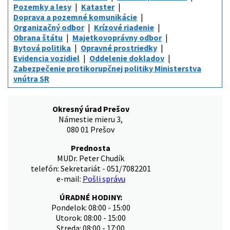
Pozemky a lesy
Kataster
Doprava a pozemné komunikácie
Organizačný odbor
Krízové riadenie
Obrana štátu
Majetkovoprávny odbor
Bytová politika
Opravné prostriedky
Evidencia vozidiel
Oddelenie dokladov
Zabezpečenie protikorupčnej politiky Ministerstva
vnútra SR
Okresný úrad Prešov
Námestie mieru 3,
080 01 Prešov
Prednosta
MUDr. Peter Chudík
telefón: Sekretariát - 051/7082201
e-mail:
Pošli správu
ÚRADNÉ HODINY:
Pondelok: 08:00 - 15:00
Utorok: 08:00 - 15:00
Streda: 08:00 - 17:00