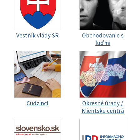
Vestník vlády SR
Obchodovanie s
ľuďmi
Cudzinci
Okresné úrady /
Klientske centrá