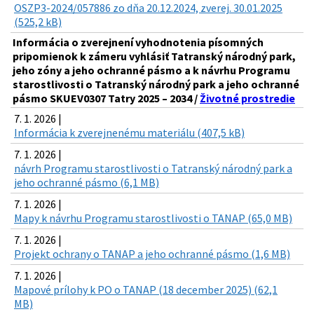
OSZP3-2024/057886 zo dňa 20.12.2024, zverej. 30.01.2025
(525,2 kB)
Informácia o zverejnení vyhodnotenia písomných
pripomienok k zámeru vyhlásiť Tatranský národný park,
jeho zóny a jeho ochranné pásmo a k návrhu Programu
starostlivosti o Tatranský národný park a jeho ochranné
pásmo SKUEV0307 Tatry 2025 – 2034 /
Životné prostredie
7. 1. 2026 |
Informácia k zverejnenému materiálu (407,5 kB)
7. 1. 2026 |
návrh Programu starostlivosti o Tatranský národný park a
jeho ochranné pásmo (6,1 MB)
7. 1. 2026 |
Mapy k návrhu Programu starostlivosti o TANAP (65,0 MB)
7. 1. 2026 |
Projekt ochrany o TANAP a jeho ochranné pásmo (1,6 MB)
7. 1. 2026 |
Mapové prílohy k PO o TANAP (18 december 2025) (62,1
MB)