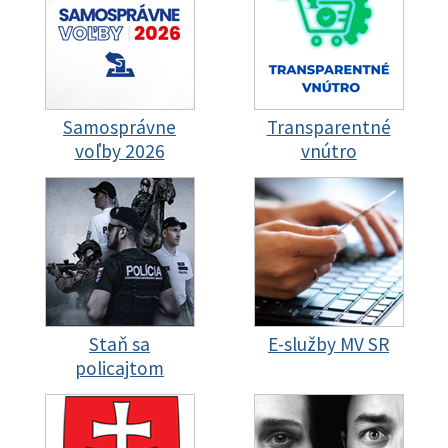
Samosprávne
Transparentné
voľby 2026
vnútro
Staň sa
E-služby MV SR
policajtom