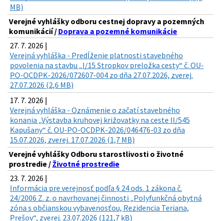
MB)
Verejné vyhlášky odboru cestnej dopravy a pozemných
komunikácií /
Doprava a pozemné komunikácie
27. 7. 2026 |
Verejná vyhláška - Predĺženie platnosti stavebného
povolenia na stavbu „I/15 Stropkov preložka cesty“ č. OU-
PO-OCDPK-2026/072607-004 zo dňa 27.07.2026, zverej.
27.07.2026 (2,6 MB)
17. 7. 2026 |
Verejná vyhláška - Oznámenie o začatí stavebného
konania „Výstavba kruhovej križovatky na ceste II/545
Kapušany“ č. OU-PO-OCDPK-2026/046476-03 zo dňa
15.07.2026, zverej. 17.07.2026 (1,7 MB)
Verejné vyhlášky Odboru starostlivosti o životné
prostredie /
Životné prostredie
23. 7. 2026 |
Informácia pre verejnosť podľa § 24 ods. 1 zákona č.
24/2006 Z. z. o navrhovanej činnosti „Polyfunkčná obytná
zóna s občianskou vybavenosťou, Rezidencia Teriana,
Prešov“, zverej. 23.07.2026 (121,7 kB)