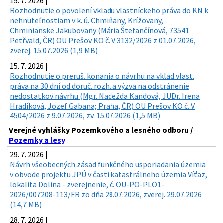
15. 7. 2026 |
Rozhodnutie o povolení vkladu vlastníckeho práva do KN k
nehnuteľnostiam v k. ú. Chmiňany, Krížovany,
Chminianske Jakubovany (Mária Štefančínová, 73541
Petřvald, ČR) OU Prešov KO č. V 3132/2026 z 01.07.2026,
zverej. 15.07.2026 (1,9 MB)
15. 7. 2026 |
Rozhodnutie o preruš. konania o návrhu na vklad vlast.
práva na 30 dní od doruč. rozh. a výzva na odstránenie
nedostatkov návrhu (Mgr. Nadežda Kandová, JUDr. Irena
Hradíková, Jozef Gabana; Praha, ČR) OU Prešov KO č. V
4504/2026 z 9.07.2026, zv. 15.07.2026 (1,5 MB)
Verejné vyhlášky Pozemkového a lesného odboru /
Pozemky a lesy
29. 7. 2026 |
Návrh všeobecných zásad funkčného usporiadania územia
v obvode projektu JPÚ v časti katastrálneho územia Víťaz,
lokalita Dolina - zverejnenie, č. OU-PO-PLO1-
2026/007208-113/FR zo dňa 28.07.2026, zverej. 29.07.2026
(14,7 MB)
28. 7. 2026 |