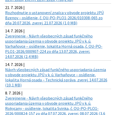
21. 7. 2026 |
Rozhodnutie o ustanovení znalca v obvode projektu JPÚ
Bzenov – osídlenie, č. OU-PO-PLO1-2026/010308-065 zo
dňa 20.07.2026, zverej. 21.07.2026 (1,0 MB)
14. 7. 2026 |
Zverejnenie - Návrh všeobecných zásad funkčného
usporiadania územia v obvode projektu JPÚ v k. ú.
Varhaňovce – osídlenie, lokalita Horná osada, č. OU-PO-
PLO1-2026/000907-224 zo dňa 13.07.2026, zverej.
14.07.2026 (2,4 MB)
14. 7. 2026 |
Návrh všeobecných zásad funkčného usporiadania územia
v obvode projektu JPÚ v k. ú. Varhaňovce – osídlenie,
lokalita Horná osada – Technická správa, zverej. 14.07.2026
(10,1 MB)
8. 7. 2026 |
Zverejnenie - Návrh všeobecných zásad funkčného
usporiadania územia v obvode projektu JPÚ v k. ú.
Rokycany - osídlenie, lokalita Svinka, č. OU-PO-PLO1-
2026/000824-157 zo dňa 07.07.2026, zverej. 08.07.2026 (3,6