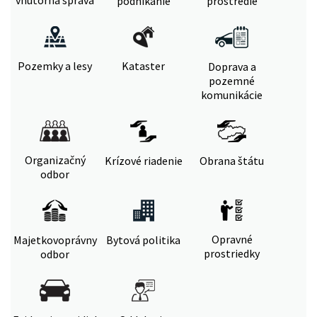
vnútorná správa
podnikanie
prostredie
Pozemky a lesy
Kataster
Doprava a
pozemné
komunikácie
Organizačný
Krízové riadenie
Obrana štátu
odbor
Opravné
Majetkovoprávny
Bytová politika
prostriedky
odbor