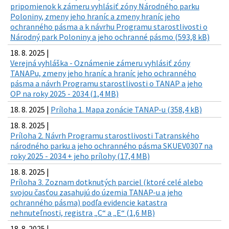
pripomienok k zámeru vyhlásiť zóny Národného parku
Poloniny, zmeny jeho hraníc a zmeny hraníc jeho
ochranného pásma a k návrhu Programu starostlivosti o
Národný park Poloniny a jeho ochranné pásmo (593,8 kB)
18. 8. 2025 |
Verejná vyhláška - Oznámenie zámeru vyhlásiť zóny
TANAPu, zmeny jeho hraníc a hraníc jeho ochranného
pásma a návrh Programu starostlivosti o TANAP a jeho
OP na roky 2025 - 2034 (1,4 MB)
18. 8. 2025 |
Príloha 1. Mapa zonácie TANAP-u (358,4 kB)
18. 8. 2025 |
Príloha 2. Návrh Programu starostlivosti Tatranského
národného parku a jeho ochranného pásma SKUEV0307 na
roky 2025 - 2034 + jeho prílohy (17,4 MB)
18. 8. 2025 |
Príloha 3. Zoznam dotknutých parciel (ktoré celé alebo
svojou časťou zasahujú do územia TANAP-u a jeho
ochranného pásma) podľa evidencie katastra
nehnuteľnosti, registra „C“ a „E“ (1,6 MB)
18. 8. 2025 |