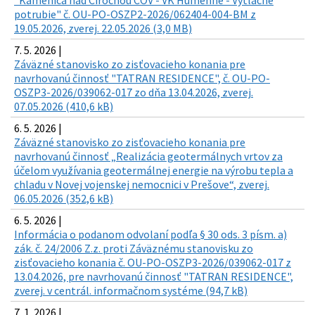
"Kamenica nad Cirochou ČOV - VK Humenné - Výtlačné
potrubie" č. OU-PO-OSZP2-2026/062404-004-BM z
19.05.2026, zverej. 22.05.2026 (3,0 MB)
7. 5. 2026 |
Záväzné stanovisko zo zisťovacieho konania pre
navrhovanú činnosť "TATRAN RESIDENCE", č. OU-PO-
OSZP3-2026/039062-017 zo dňa 13.04.2026, zverej.
07.05.2026 (410,6 kB)
6. 5. 2026 |
Záväzné stanovisko zo zisťovacieho konania pre
navrhovanú činnosť „Realizácia geotermálnych vrtov za
účelom využívania geotermálnej energie na výrobu tepla a
chladu v Novej vojenskej nemocnici v Prešove“, zverej.
06.05.2026 (352,6 kB)
6. 5. 2026 |
Informácia o podanom odvolaní podľa § 30 ods. 3 písm. a)
zák. č. 24/2006 Z.z. proti Záväznému stanovisku zo
zisťovacieho konania č. OU-PO-OSZP3-2026/039062-017 z
13.04.2026, pre navrhovanú činnosť "TATRAN RESIDENCE",
zverej. v centrál. informačnom systéme (94,7 kB)
7. 1. 2026 |