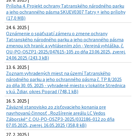
Príloha 4. Projekt ochrany Tatranského národného parku
a jeho ochranného pásma SKUEV0307 Tatry + jeho prílohy
(17,0 MB)
24. 6. 2025 |
Oznámenie o späťvzatí zámeru o zmene ochrany
Tatranského národného parku a jeho ochranného pásma
zmenou ich hraníc a vyhlásením zón - Verejná vyhláška, č.
OU-PO-OSZP1-2025/047615-105 zo dňa 23.06.2025, zverej.
24.06.2025 (243,3 kB)
13. 6. 2025 |
Zoznam vyhradených miest na území Tatranského
národného parku a jeho ochranného pásma č. TP 8/2025
zo dňa 30. 05. 2025 - vyhradené miesto v lokalite Strednica
v k.ú. Ždiar, okres Poprad (748,1 kB)
16. 5. 2025 |
Záväzné stanovisko zo zisťovacieho konania pre
navrhovanú činnosť „Rozšírenie areálu LC Vedos
Záborské“ č. OU-PO-OSZP3-2025/032186-012 zo dňa
07.05.2025, zverej. 16.05.2025 (358,8 kB)
27. 2. 2025 |