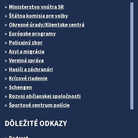
Ministerstvo vnútra SR
Štátna komisia pre volby
Okresné úrady/Klientske centrá
Európske programy
Policajný zbor
Azyl a migrácia
Verejná správa
Hasiči a záchranári
Krízové riadenie
Schengen
Rozvoj občianskej spoločnosti
Športové centrum polície
DÔLEŽITÉ ODKAZY