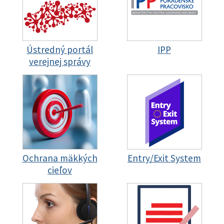
Ústredný portál
IPP
verejnej správy
Ochrana mäkkých
Entry/Exit System
cieľov