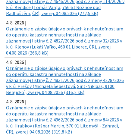
záznamovej listiny č. Z 4646/2026 pod č. zmeny 114/2026 v
k. ú. Kendice (Tomáš Varga, 756 61 Rožnov pod
Radhoštěm, ČR), zverej. 04.08.2026 (272,5 kB)
4. 8. 2026 |
Oznámenie o zápise údajov o právach k nehnuteľnostiam
do operátu katastra nehnuteľností na základe
záznamovej listiny č. Z 4827/2026 pod č. zmeny 32/2026 v
k. ú. Klenov (Lukáš Vaľko, 460 01 Liberec, ČR), zverej.
04.08.2026 (266,8 kB)
4. 8. 2026 |
Oznámenie o zápise údajov o právach k nehnuteľnostiam
do operátu katastra nehnuteľností na základe
záznamovej listiny č. Z 4831/2026 pod č. zmeny 4228/2026
v k. ú. Prešov (Michaela Šebestová, Sint-Niklaas, 9100
Belgicko), zverej. 04.08.2026 (316,2 kB)
4. 8. 2026 |
Oznámenie o zápise údajov o právach k nehnuteľnostiam
do operátu katastra nehnuteľností na základe
záznamovej listiny č. Z 4962/2026 pod č. zmeny 84/2026 v
k. ú. Hrabkov (Košnar Martin, 570 01 Litomyšl - Zahradí,
ČR), zverej. 04.08.2026 (319,8 kB)