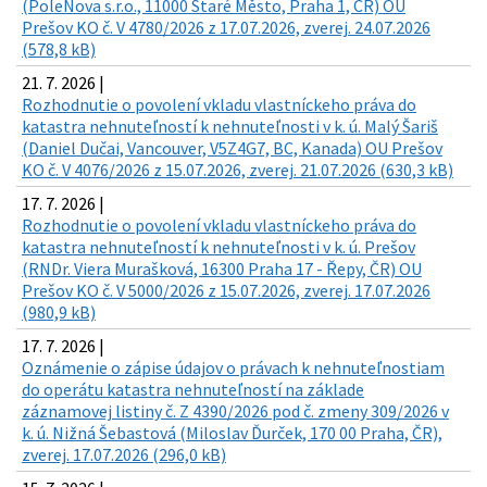
(PoleNova s.r.o., 11000 Staré Město, Praha 1, ČR) OU
Prešov KO č. V 4780/2026 z 17.07.2026, zverej. 24.07.2026
(578,8 kB)
21. 7. 2026 |
Rozhodnutie o povolení vkladu vlastníckeho práva do
katastra nehnuteľností k nehnuteľnosti v k. ú. Malý Šariš
(Daniel Dučai, Vancouver, V5Z4G7, BC, Kanada) OU Prešov
KO č. V 4076/2026 z 15.07.2026, zverej. 21.07.2026 (630,3 kB)
17. 7. 2026 |
Rozhodnutie o povolení vkladu vlastníckeho práva do
katastra nehnuteľností k nehnuteľnosti v k. ú. Prešov
(RNDr. Viera Murašková, 16300 Praha 17 - Řepy, ČR) OU
Prešov KO č. V 5000/2026 z 15.07.2026, zverej. 17.07.2026
(980,9 kB)
17. 7. 2026 |
Oznámenie o zápise údajov o právach k nehnuteľnostiam
do operátu katastra nehnuteľností na základe
záznamovej listiny č. Z 4390/2026 pod č. zmeny 309/2026 v
k. ú. Nižná Šebastová (Miloslav Ďurček, 170 00 Praha, ČR),
zverej. 17.07.2026 (296,0 kB)