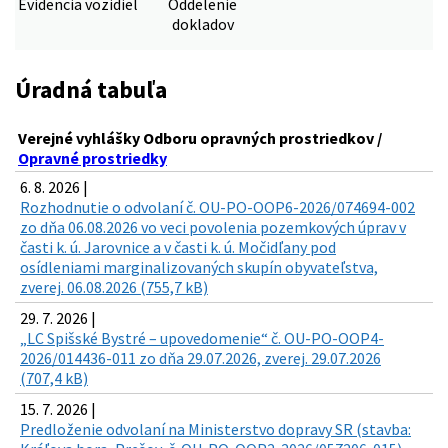
Evidencia vozidiel
Oddelenie
dokladov
Úradná tabuľa
Verejné vyhlášky Odboru opravných prostriedkov /
Opravné prostriedky
6. 8. 2026 |
Rozhodnutie o odvolaní č. OU-PO-OOP6-2026/074694-002
zo dňa 06.08.2026 vo veci povolenia pozemkových úprav v
časti k. ú. Jarovnice a v časti k. ú. Močidľany pod
osídleniami marginalizovaných skupín obyvateľstva,
zverej. 06.08.2026 (755,7 kB)
29. 7. 2026 |
„LC Spišské Bystré – upovedomenie“ č. OU-PO-OOP4-
2026/014436-011 zo dňa 29.07.2026, zverej. 29.07.2026
(707,4 kB)
15. 7. 2026 |
Predloženie odvolaní na Ministerstvo dopravy SR (stavba: