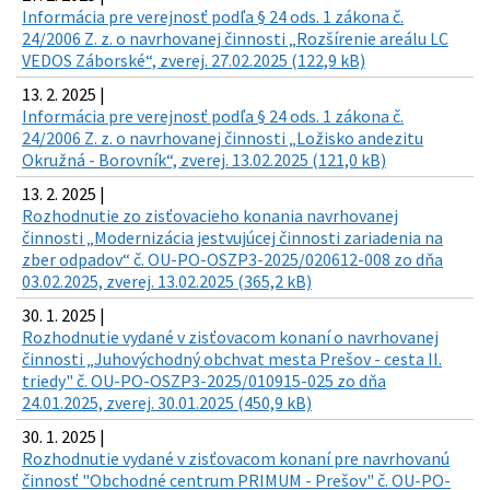
Informácia pre verejnosť podľa § 24 ods. 1 zákona č.
24/2006 Z. z. o navrhovanej činnosti „Rozšírenie areálu LC
VEDOS Záborské“, zverej. 27.02.2025 (122,9 kB)
13. 2. 2025 |
Informácia pre verejnosť podľa § 24 ods. 1 zákona č.
24/2006 Z. z. o navrhovanej činnosti „Ložisko andezitu
Okružná - Borovník“, zverej. 13.02.2025 (121,0 kB)
13. 2. 2025 |
Rozhodnutie zo zisťovacieho konania navrhovanej
činnosti „Modernizácia jestvujúcej činnosti zariadenia na
zber odpadov“ č. OU-PO-OSZP3-2025/020612-008 zo dňa
03.02.2025, zverej. 13.02.2025 (365,2 kB)
30. 1. 2025 |
Rozhodnutie vydané v zisťovacom konaní o navrhovanej
činnosti „Juhovýchodný obchvat mesta Prešov - cesta II.
triedy" č. OU-PO-OSZP3-2025/010915-025 zo dňa
24.01.2025, zverej. 30.01.2025 (450,9 kB)
30. 1. 2025 |
Rozhodnutie vydané v zisťovacom konaní pre navrhovanú
činnosť "Obchodné centrum PRIMUM - Prešov" č. OU-PO-