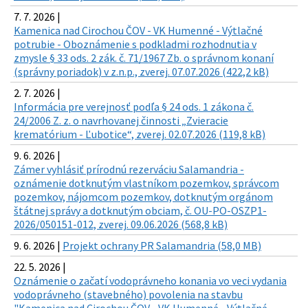
7. 7. 2026 |
Kamenica nad Cirochou ČOV - VK Humenné - Výtlačné
potrubie - Oboznámenie s podkladmi rozhodnutia v
zmysle § 33 ods. 2 zák. č. 71/1967 Zb. o správnom konaní
(správny poriadok) v z.n.p., zverej. 07.07.2026 (422,2 kB)
2. 7. 2026 |
Informácia pre verejnosť podľa § 24 ods. 1 zákona č.
24/2006 Z. z. o navrhovanej činnosti „Zvieracie
krematórium - Ľubotice“, zverej. 02.07.2026 (119,8 kB)
9. 6. 2026 |
Zámer vyhlásiť prírodnú rezerváciu Salamandria -
oznámenie dotknutým vlastníkom pozemkov, správcom
pozemkov, nájomcom pozemkov, dotknutým orgánom
štátnej správy a dotknutým obciam, č. OU-PO-OSZP1-
2026/050151-012, zverej. 09.06.2026 (568,8 kB)
9. 6. 2026 |
Projekt ochrany PR Salamandria (58,0 MB)
22. 5. 2026 |
Oznámenie o začatí vodoprávneho konania vo veci vydania
vodoprávneho (stavebného) povolenia na stavbu