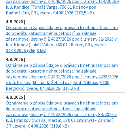
záznamovej listiny č. Z 4646/2026 pod č. zmeny 114/2026 v
k. ú. Kendice (Tomáš Varga, 756 61 Rožnov pod
Radhoštěm, ČR), zverej. 04.08.2026 (272,5 kB)
4. 8. 2026 |
Oznámenie o zápise údajov o právach k nehnuteľnostiam
do operátu katastra nehnuteľností na základe
záznamovej listiny č. Z 4827/2026 pod č. zmeny 32/2026 v
k. ú. Klenov (Lukáš Vaľko, 460 01 Liberec, ČR), zverej.
04.08.2026 (266,8 kB)
4. 8. 2026 |
Oznámenie o zápise údajov o právach k nehnuteľnostiam
do operátu katastra nehnuteľností na základe
záznamovej listiny č. Z 4831/2026 pod č. zmeny 4228/2026
v k. ú. Prešov (Michaela Šebestová, Sint-Niklaas, 9100
Belgicko), zverej. 04.08.2026 (316,2 kB)
4. 8. 2026 |
Oznámenie o zápise údajov o právach k nehnuteľnostiam
do operátu katastra nehnuteľností na základe
záznamovej listiny č. Z 4962/2026 pod č. zmeny 84/2026 v
k. ú. Hrabkov (Košnar Martin, 570 01 Litomyšl - Zahradí,
ČR), zverej. 04.08.2026 (319,8 kB)