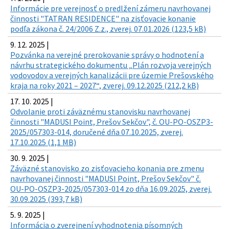
Informácie pre verejnosť o predlžení zámeru navrhovanej
činnosti "TATRAN RESIDENCE" na zisťovacie konanie
podľa zákona č. 24/2006 Z.z., zverej. 07.01.2026 (123,5 kB)
9. 12. 2025 |
Pozvánka na verejné prerokovanie správy o hodnotení a
návrhu strategického dokumentu „Plán rozvoja verejných
vodovodov a verejných kanalizácii pre územie Prešovského
kraja na roky 2021 – 2027“, zverej. 09.12.2025 (212,2 kB)
17. 10. 2025 |
Odvolanie proti záväznému stanovisku navrhovanej
činnosti "MADUSI Point, Prešov Sekčov", č. OU-PO-OSZP3-
2025/057303-014, doručené dňa 07.10.2025, zverej.
17.10.2025 (1,1 MB)
30. 9. 2025 |
Záväzné stanovisko zo zisťovacieho konania pre zmenu
navrhovanej činnosti "MADUSI Point, Prešov Sekčov" č.
OU-PO-OSZP3-2025/057303-014 zo dňa 16.09.2025, zverej.
30.09.2025 (393,7 kB)
5. 9. 2025 |
Informácia o zverejnení vyhodnotenia písomných