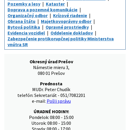
Pozemky a lesy
Kataster
Doprava a pozemné komunikácie
Organizačný odbor
Krízové riadenie
Obrana štátu
Majetkovoprávny odbor
Bytová politika
Opravné prostriedky
Evidencia vozidiel
Oddelenie dokladov
Zabezpečenie protikorupčnej politiky Ministerstva
vnútra SR
Okresný úrad Prešov
Námestie mieru 3,
080 01 Prešov
Prednosta
MUDr. Peter Chudík
telefón: Sekretariát - 051/7082201
e-mail:
Pošli správu
ÚRADNÉ HODINY:
Pondelok: 08:00 - 15:00
Utorok: 08:00 - 15:00
Streda: 08:00 - 17:00