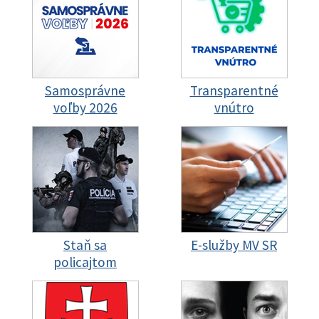
Samosprávne
Transparentné
voľby 2026
vnútro
Staň sa
E-služby MV SR
policajtom