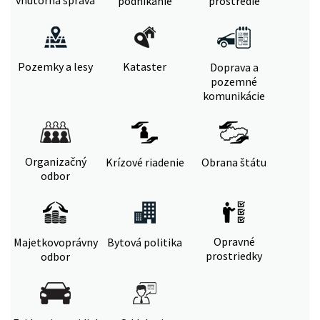
vnútorná správa
podnikanie
prostredie
Pozemky a lesy
Kataster
Doprava a
pozemné
komunikácie
Organizačný
Krízové riadenie
Obrana štátu
odbor
Opravné
Majetkovoprávny
Bytová politika
prostriedky
odbor