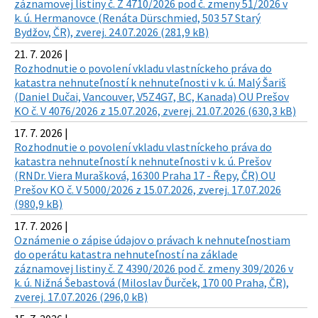
záznamovej listiny č. Z 4710/2026 pod č. zmeny 51/2026 v
k. ú. Hermanovce (Renáta Dürschmied, 503 57 Starý
Bydžov, ČR), zverej. 24.07.2026 (281,9 kB)
21. 7. 2026 |
Rozhodnutie o povolení vkladu vlastníckeho práva do
katastra nehnuteľností k nehnuteľnosti v k. ú. Malý Šariš
(Daniel Dučai, Vancouver, V5Z4G7, BC, Kanada) OU Prešov
KO č. V 4076/2026 z 15.07.2026, zverej. 21.07.2026 (630,3 kB)
17. 7. 2026 |
Rozhodnutie o povolení vkladu vlastníckeho práva do
katastra nehnuteľností k nehnuteľnosti v k. ú. Prešov
(RNDr. Viera Murašková, 16300 Praha 17 - Řepy, ČR) OU
Prešov KO č. V 5000/2026 z 15.07.2026, zverej. 17.07.2026
(980,9 kB)
17. 7. 2026 |
Oznámenie o zápise údajov o právach k nehnuteľnostiam
do operátu katastra nehnuteľností na základe
záznamovej listiny č. Z 4390/2026 pod č. zmeny 309/2026 v
k. ú. Nižná Šebastová (Miloslav Ďurček, 170 00 Praha, ČR),
zverej. 17.07.2026 (296,0 kB)