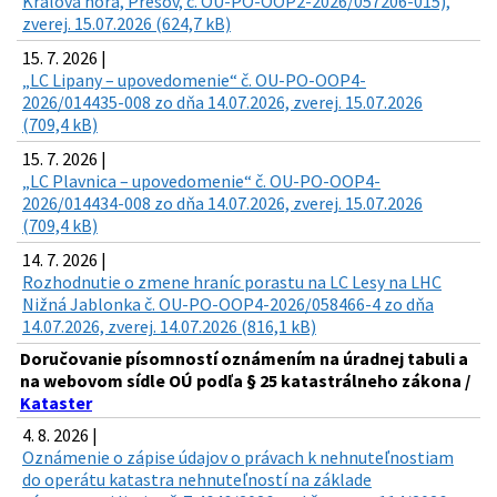
Kráľova hora, Prešov, č. OU-PO-OOP2-2026/057206-015),
zverej. 15.07.2026 (624,7 kB)
15. 7. 2026 |
„LC Lipany – upovedomenie“ č. OU-PO-OOP4-
2026/014435-008 zo dňa 14.07.2026, zverej. 15.07.2026
(709,4 kB)
15. 7. 2026 |
„LC Plavnica – upovedomenie“ č. OU-PO-OOP4-
2026/014434-008 zo dňa 14.07.2026, zverej. 15.07.2026
(709,4 kB)
14. 7. 2026 |
Rozhodnutie o zmene hraníc porastu na LC Lesy na LHC
Nižná Jablonka č. OU-PO-OOP4-2026/058466-4 zo dňa
14.07.2026, zverej. 14.07.2026 (816,1 kB)
Doručovanie písomností oznámením na úradnej tabuli a
na webovom sídle OÚ podľa § 25 katastrálneho zákona /
Kataster
4. 8. 2026 |
Oznámenie o zápise údajov o právach k nehnuteľnostiam
do operátu katastra nehnuteľností na základe