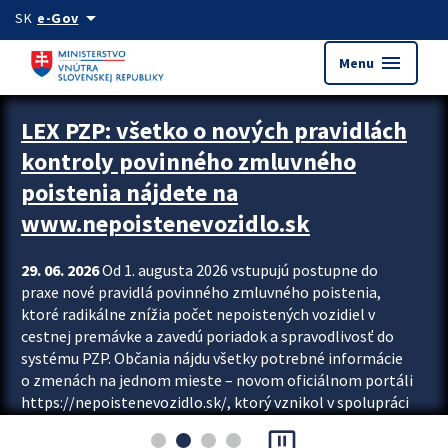
Preskocit na hlavný obsah
arrow_drop_down
SK
e-Gov
menu
Menu
Zastavit automatický posun upútavok
LEX PZP: všetko o nových pravidlách
kontroly povinného zmluvného
poistenia nájdete na
www.nepoistenevozidlo.sk
29. 06. 2026
Od 1. augusta 2026 vstupujú postupne do
praxe nové pravidlá povinného zmluvného poistenia,
ktoré radikálne znížia počet nepoistených vozidiel v
cestnej premávke a zavedú poriadok a spravodlivosť do
systému PZP. Občania nájdu všetky potrebné informácie
o zmenách na jednom mieste – novom oficiálnom portáli
https://nepoistenevozidlo.sk/, ktorý vznikol v spolupráci
Slovenskej kancelárie poisťovateľov (SKP), Slovenskej
pause_presentation
asociácie poisťovní (SLASPO) a Ministerstva vnútra SR.