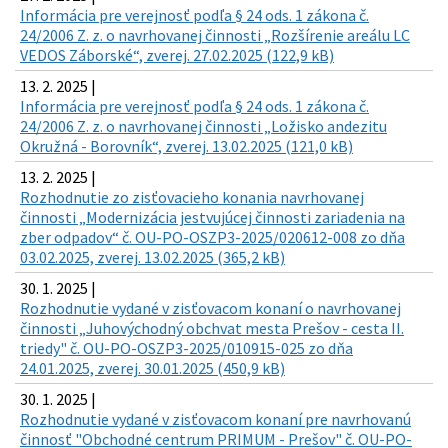
Informácia pre verejnosť podľa § 24 ods. 1 zákona č.
24/2006 Z. z. o navrhovanej činnosti „Rozšírenie areálu LC
VEDOS Záborské“, zverej. 27.02.2025 (122,9 kB)
13. 2. 2025 |
Informácia pre verejnosť podľa § 24 ods. 1 zákona č.
24/2006 Z. z. o navrhovanej činnosti „Ložisko andezitu
Okružná - Borovník“, zverej. 13.02.2025 (121,0 kB)
13. 2. 2025 |
Rozhodnutie zo zisťovacieho konania navrhovanej
činnosti „Modernizácia jestvujúcej činnosti zariadenia na
zber odpadov“ č. OU-PO-OSZP3-2025/020612-008 zo dňa
03.02.2025, zverej. 13.02.2025 (365,2 kB)
30. 1. 2025 |
Rozhodnutie vydané v zisťovacom konaní o navrhovanej
činnosti „Juhovýchodný obchvat mesta Prešov - cesta II.
triedy" č. OU-PO-OSZP3-2025/010915-025 zo dňa
24.01.2025, zverej. 30.01.2025 (450,9 kB)
30. 1. 2025 |
Rozhodnutie vydané v zisťovacom konaní pre navrhovanú
činnosť "Obchodné centrum PRIMUM - Prešov" č. OU-PO-