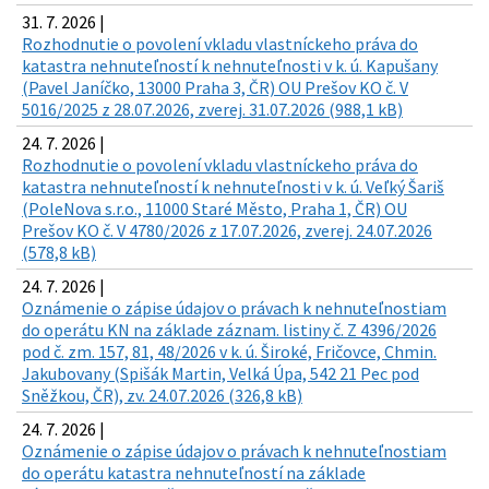
31. 7. 2026 |
Rozhodnutie o povolení vkladu vlastníckeho práva do
katastra nehnuteľností k nehnuteľnosti v k. ú. Kapušany
(Pavel Janíčko, 13000 Praha 3, ČR) OU Prešov KO č. V
5016/2025 z 28.07.2026, zverej. 31.07.2026 (988,1 kB)
24. 7. 2026 |
Rozhodnutie o povolení vkladu vlastníckeho práva do
katastra nehnuteľností k nehnuteľnosti v k. ú. Veľký Šariš
(PoleNova s.r.o., 11000 Staré Město, Praha 1, ČR) OU
Prešov KO č. V 4780/2026 z 17.07.2026, zverej. 24.07.2026
(578,8 kB)
24. 7. 2026 |
Oznámenie o zápise údajov o právach k nehnuteľnostiam
do operátu KN na základe záznam. listiny č. Z 4396/2026
pod č. zm. 157, 81, 48/2026 v k. ú. Široké, Fričovce, Chmin.
Jakubovany (Spišák Martin, Velká Úpa, 542 21 Pec pod
Sněžkou, ČR), zv. 24.07.2026 (326,8 kB)
24. 7. 2026 |
Oznámenie o zápise údajov o právach k nehnuteľnostiam
do operátu katastra nehnuteľností na základe