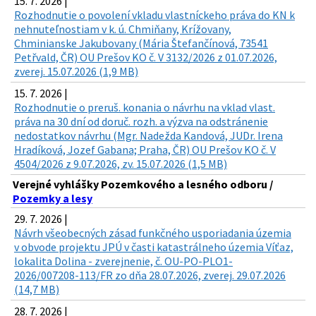
15. 7. 2026 |
Rozhodnutie o povolení vkladu vlastníckeho práva do KN k
nehnuteľnostiam v k. ú. Chmiňany, Krížovany,
Chminianske Jakubovany (Mária Štefančínová, 73541
Petřvald, ČR) OU Prešov KO č. V 3132/2026 z 01.07.2026,
zverej. 15.07.2026 (1,9 MB)
15. 7. 2026 |
Rozhodnutie o preruš. konania o návrhu na vklad vlast.
práva na 30 dní od doruč. rozh. a výzva na odstránenie
nedostatkov návrhu (Mgr. Nadežda Kandová, JUDr. Irena
Hradíková, Jozef Gabana; Praha, ČR) OU Prešov KO č. V
4504/2026 z 9.07.2026, zv. 15.07.2026 (1,5 MB)
Verejné vyhlášky Pozemkového a lesného odboru /
Pozemky a lesy
29. 7. 2026 |
Návrh všeobecných zásad funkčného usporiadania územia
v obvode projektu JPÚ v časti katastrálneho územia Víťaz,
lokalita Dolina - zverejnenie, č. OU-PO-PLO1-
2026/007208-113/FR zo dňa 28.07.2026, zverej. 29.07.2026
(14,7 MB)
28. 7. 2026 |