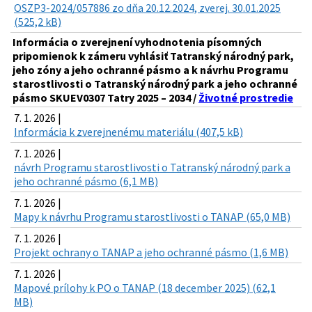
OSZP3-2024/057886 zo dňa 20.12.2024, zverej. 30.01.2025
(525,2 kB)
Informácia o zverejnení vyhodnotenia písomných
pripomienok k zámeru vyhlásiť Tatranský národný park,
jeho zóny a jeho ochranné pásmo a k návrhu Programu
starostlivosti o Tatranský národný park a jeho ochranné
pásmo SKUEV0307 Tatry 2025 – 2034 /
Životné prostredie
7. 1. 2026 |
Informácia k zverejnenému materiálu (407,5 kB)
7. 1. 2026 |
návrh Programu starostlivosti o Tatranský národný park a
jeho ochranné pásmo (6,1 MB)
7. 1. 2026 |
Mapy k návrhu Programu starostlivosti o TANAP (65,0 MB)
7. 1. 2026 |
Projekt ochrany o TANAP a jeho ochranné pásmo (1,6 MB)
7. 1. 2026 |
Mapové prílohy k PO o TANAP (18 december 2025) (62,1
MB)