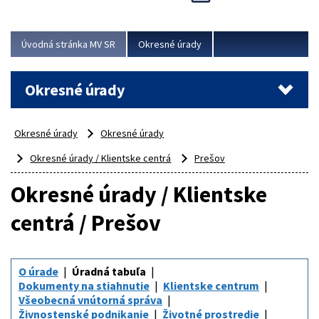
Novinky predstavili na...
Viac
Úvodná stránka MV SR
Okresné úrady
Okresné úrady
Okresné úrady
Okresné úrady
Okresné úrady / Klientske centrá
Prešov
Okresné úrady / Klientske
centrá / Prešov
O úrade
Úradná tabuľa
Dokumenty na stiahnutie
Klientske centrum
Všeobecná vnútorná správa
Živnostenské podnikanie
Životné prostredie