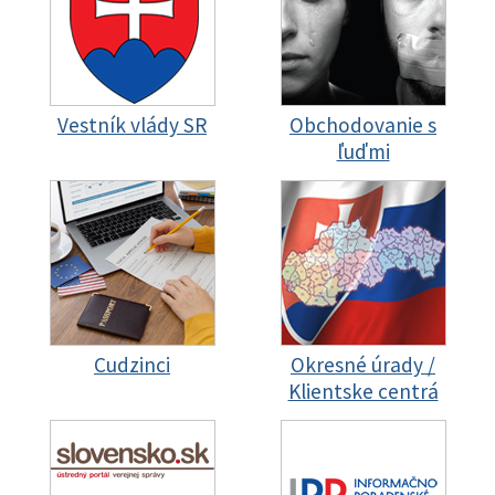
Vestník vlády SR
Obchodovanie s
ľuďmi
Cudzinci
Okresné úrady /
Klientske centrá