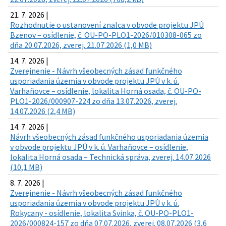
21. 7. 2026 |
Rozhodnutie o ustanovení znalca v obvode projektu JPÚ
Bzenov – osídlenie, č. OU-PO-PLO1-2026/010308-065 zo
dňa 20.07.2026, zverej. 21.07.2026 (1,0 MB)
14. 7. 2026 |
Zverejnenie - Návrh všeobecných zásad funkčného
usporiadania územia v obvode projektu JPÚ v k. ú.
Varhaňovce – osídlenie, lokalita Horná osada, č. OU-PO-
PLO1-2026/000907-224 zo dňa 13.07.2026, zverej.
14.07.2026 (2,4 MB)
14. 7. 2026 |
Návrh všeobecných zásad funkčného usporiadania územia
v obvode projektu JPÚ v k. ú. Varhaňovce – osídlenie,
lokalita Horná osada – Technická správa, zverej. 14.07.2026
(10,1 MB)
8. 7. 2026 |
Zverejnenie - Návrh všeobecných zásad funkčného
usporiadania územia v obvode projektu JPÚ v k. ú.
Rokycany - osídlenie, lokalita Svinka, č. OU-PO-PLO1-
2026/000824-157 zo dňa 07.07.2026, zverej. 08.07.2026 (3,6