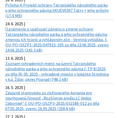
Príloha 4. Projekt ochrany Tatranského národného parku
a jeho ochranného pásma SKUEV0307 Tatry + jeho prílohy
(17,0 MB)
24. 6. 2025 |
Oznámenie o späťvzatí zámeru o zmene ochrany
Tatranského národného parku a jeho ochranného pásma
zmenou ich hraníc a vyhlásením zón - Verejná vyhláška, č.
OU-PO-OSZP1-2025/047615-105 zo dňa 23.06.2025, zverej.
24.06.2025 (243,3 kB)
13. 6. 2025 |
Zoznam vyhradených miest na území Tatranského
národného parku a jeho ochranného pásma č. TP 8/2025
zo dňa 30. 05. 2025 - vyhradené miesto v lokalite Strednica
v k.ú. Ždiar, okres Poprad (748,1 kB)
16. 5. 2025 |
Záväzné stanovisko zo zisťovacieho konania pre
navrhovanú činnosť „Rozšírenie areálu LC Vedos
Záborské“ č. OU-PO-OSZP3-2025/032186-012 zo dňa
07.05.2025, zverej. 16.05.2025 (358,8 kB)
27. 2. 2025 |