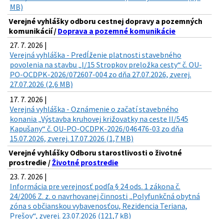
MB)
Verejné vyhlášky odboru cestnej dopravy a pozemných
komunikácií /
Doprava a pozemné komunikácie
27. 7. 2026 |
Verejná vyhláška - Predĺženie platnosti stavebného
povolenia na stavbu „I/15 Stropkov preložka cesty“ č. OU-
PO-OCDPK-2026/072607-004 zo dňa 27.07.2026, zverej.
27.07.2026 (2,6 MB)
17. 7. 2026 |
Verejná vyhláška - Oznámenie o začatí stavebného
konania „Výstavba kruhovej križovatky na ceste II/545
Kapušany“ č. OU-PO-OCDPK-2026/046476-03 zo dňa
15.07.2026, zverej. 17.07.2026 (1,7 MB)
Verejné vyhlášky Odboru starostlivosti o životné
prostredie /
Životné prostredie
23. 7. 2026 |
Informácia pre verejnosť podľa § 24 ods. 1 zákona č.
24/2006 Z. z. o navrhovanej činnosti „Polyfunkčná obytná
zóna s občianskou vybavenosťou, Rezidencia Teriana,
Prešov“, zverej. 23.07.2026 (121,7 kB)