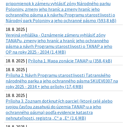
pripomienok k zámeru vyhlásiť zóny Národného parku
Poloniny, zmeny jeho hraníc a zmeny hraníc jeho
ochranného pásma a k návrhu Programu starostlivosti o
Národný park Poloniny a jeho ochranné pásmo (593,8 kB)
18. 8. 2025 |
Verejná vyhláška - Oznámenie zámeru vyhlásiť zóny
TANAPu, zmeny jeho hraníc a hraníc jeho ochranného
pásma a návrh Programu starostlivosti o TANAP a jeho
OP na roky 2025 - 2034 (1,4 MB)
18. 8. 2025 |
Príloha 1. Mapa zonácie TANAP-u (358,4 kB)
18. 8. 2025 |
Príloha 2. Návrh Programu starostlivosti Tatranského
národného parku a jeho ochranného pásma SKUEV0307 na
roky 2025 - 2034 + jeho prílohy (17,4 MB)
18. 8. 2025 |
Príloha 3. Zoznam dotknutých parciel (ktoré celé alebo
svojou časťou zasahujú do územia TANAP-u a jeho
ochranného pásma) podľa evidencie katastra
nehnuteľnosti, registra „C“ a „E“ (1,6 MB)
18. 8. 2025 |