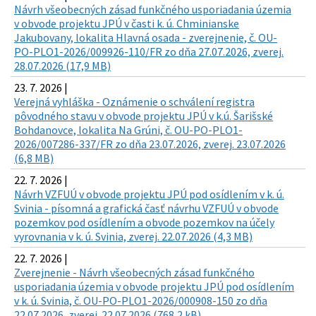
Návrh všeobecných zásad funkčného usporiadania územia
v obvode projektu JPÚ v časti k. ú. Chminianske
Jakubovany, lokalita Hlavná osada - zverejnenie, č. OU-
PO-PLO1-2026/009926-110/FR zo dňa 27.07.2026, zverej.
28.07.2026 (17,9 MB)
23. 7. 2026 |
Verejná vyhláška - Oznámenie o schválení registra
pôvodného stavu v obvode projektu JPÚ v k.ú. Šarišské
Bohdanovce, lokalita Na Grúni, č. OU-PO-PLO1-
2026/007286-337/FR zo dňa 23.07.2026, zverej. 23.07.2026
(6,8 MB)
22. 7. 2026 |
Návrh VZFUÚ v obvode projektu JPÚ pod osídlením v k. ú.
Svinia - písomná a grafická časť návrhu VZFUÚ v obvode
pozemkov pod osídlením a obvode pozemkov na účely
vyrovnania v k. ú. Svinia, zverej. 22.07.2026 (4,3 MB)
22. 7. 2026 |
Zverejnenie - Návrh všeobecných zásad funkčného
usporiadania územia v obvode projektu JPÚ pod osídlením
v k. ú. Svinia, č. OU-PO-PLO1-2026/000908-150 zo dňa
22.07.2026, zverej. 22.07.2026 (768,2 kB)