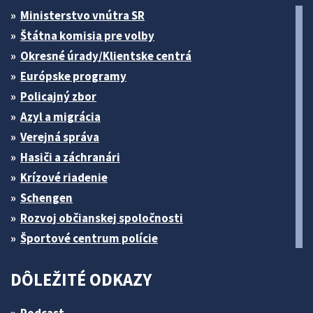
Ministerstvo vnútra SR
Štátna komisia pre volby
Okresné úrady/Klientske centrá
Európske programy
Policajný zbor
Azyl a migrácia
Verejná správa
Hasiči a záchranári
Krízové riadenie
Schengen
Rozvoj občianskej spoločnosti
Športové centrum polície
DÔLEŽITÉ ODKAZY