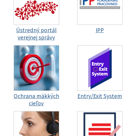
Ústredný portál
IPP
verejnej správy
Ochrana mäkkých
Entry/Exit System
cieľov