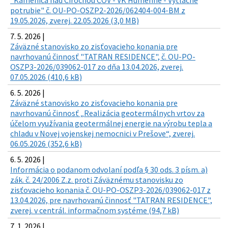
"Kamenica nad Cirochou ČOV - VK Humenné - Výtlačné
potrubie" č. OU-PO-OSZP2-2026/062404-004-BM z
19.05.2026, zverej. 22.05.2026 (3,0 MB)
7. 5. 2026 |
Záväzné stanovisko zo zisťovacieho konania pre
navrhovanú činnosť "TATRAN RESIDENCE", č. OU-PO-
OSZP3-2026/039062-017 zo dňa 13.04.2026, zverej.
07.05.2026 (410,6 kB)
6. 5. 2026 |
Záväzné stanovisko zo zisťovacieho konania pre
navrhovanú činnosť „Realizácia geotermálnych vrtov za
účelom využívania geotermálnej energie na výrobu tepla a
chladu v Novej vojenskej nemocnici v Prešove“, zverej.
06.05.2026 (352,6 kB)
6. 5. 2026 |
Informácia o podanom odvolaní podľa § 30 ods. 3 písm. a)
zák. č. 24/2006 Z.z. proti Záväznému stanovisku zo
zisťovacieho konania č. OU-PO-OSZP3-2026/039062-017 z
13.04.2026, pre navrhovanú činnosť "TATRAN RESIDENCE",
zverej. v centrál. informačnom systéme (94,7 kB)
7. 1. 2026 |