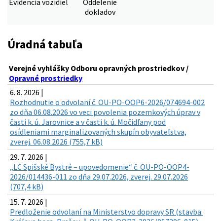
Evidencia vozidiel
Oddelenie
dokladov
Úradná tabuľa
Verejné vyhlášky Odboru opravných prostriedkov /
Opravné prostriedky
6. 8. 2026 |
Rozhodnutie o odvolaní č. OU-PO-OOP6-2026/074694-002
zo dňa 06.08.2026 vo veci povolenia pozemkových úprav v
časti k. ú. Jarovnice a v časti k. ú. Močidľany pod
osídleniami marginalizovaných skupín obyvateľstva,
zverej. 06.08.2026 (755,7 kB)
29. 7. 2026 |
„LC Spišské Bystré – upovedomenie“ č. OU-PO-OOP4-
2026/014436-011 zo dňa 29.07.2026, zverej. 29.07.2026
(707,4 kB)
15. 7. 2026 |
Predloženie odvolaní na Ministerstvo dopravy SR (stavba: