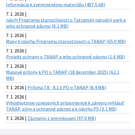
Informácia k zverejnenému materiálu (407,5 kB)
7. 1. 2026 |
návrh Programu starostlivosti o Tatranský národný park a
jeho ochranné pásmo (6,1 MB)
7. 1. 2026 |
Mapy k návrhu Programu starostlivosti o TANAP (65,0 MB)
7. 1. 2026 |
Projekt ochrany o TANAP a jeho ochranné pásmo (1,6 MB)
7. 1. 2026 |
Mapové prílohy k PO o TANAP (18 december 2025) (62,1
MB)
7. 1. 2026 |
Príloha 7.8 - 8.1 k PO o TANAP (8,4 MB)
7. 1. 2026 |
Vyhodnotenie vznesených pripomienok k zámeru vyhlásiť
TANAP, zóny a ochranné pásmo a k návrhu PS (3,1 MB)
7. 1. 2026 |
Záznamy z prerokovaní (97,9 MB)