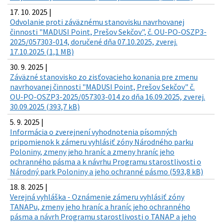
17. 10. 2025 |
Odvolanie proti záväznému stanovisku navrhovanej
činnosti "MADUSI Point, Prešov Sekčov", č. OU-PO-OSZP3-
2025/057303-014, doručené dňa 07.10.2025, zverej.
17.10.2025 (1,1 MB)
30. 9. 2025 |
Záväzné stanovisko zo zisťovacieho konania pre zmenu
navrhovanej činnosti "MADUSI Point, Prešov Sekčov" č.
OU-PO-OSZP3-2025/057303-014 zo dňa 16.09.2025, zverej.
30.09.2025 (393,7 kB)
5. 9. 2025 |
Informácia o zverejnení vyhodnotenia písomných
pripomienok k zámeru vyhlásiť zóny Národného parku
Poloniny, zmeny jeho hraníc a zmeny hraníc jeho
ochranného pásma a k návrhu Programu starostlivosti o
Národný park Poloniny a jeho ochranné pásmo (593,8 kB)
18. 8. 2025 |
Verejná vyhláška - Oznámenie zámeru vyhlásiť zóny
TANAPu, zmeny jeho hraníc a hraníc jeho ochranného
pásma a návrh Programu starostlivosti o TANAP a jeho