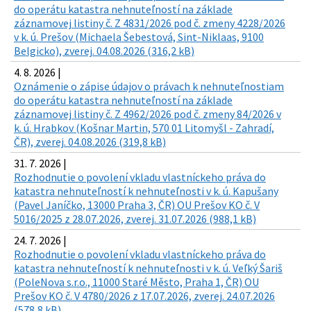
do operátu katastra nehnuteľností na základe
záznamovej listiny č. Z 4831/2026 pod č. zmeny 4228/2026
v k. ú. Prešov (Michaela Šebestová, Sint-Niklaas, 9100
Belgicko), zverej. 04.08.2026 (316,2 kB)
4. 8. 2026 |
Oznámenie o zápise údajov o právach k nehnuteľnostiam
do operátu katastra nehnuteľností na základe
záznamovej listiny č. Z 4962/2026 pod č. zmeny 84/2026 v
k. ú. Hrabkov (Košnar Martin, 570 01 Litomyšl - Zahradí,
ČR), zverej. 04.08.2026 (319,8 kB)
31. 7. 2026 |
Rozhodnutie o povolení vkladu vlastníckeho práva do
katastra nehnuteľností k nehnuteľnosti v k. ú. Kapušany
(Pavel Janíčko, 13000 Praha 3, ČR) OU Prešov KO č. V
5016/2025 z 28.07.2026, zverej. 31.07.2026 (988,1 kB)
24. 7. 2026 |
Rozhodnutie o povolení vkladu vlastníckeho práva do
katastra nehnuteľností k nehnuteľnosti v k. ú. Veľký Šariš
(PoleNova s.r.o., 11000 Staré Město, Praha 1, ČR) OU
Prešov KO č. V 4780/2026 z 17.07.2026, zverej. 24.07.2026
(578,8 kB)