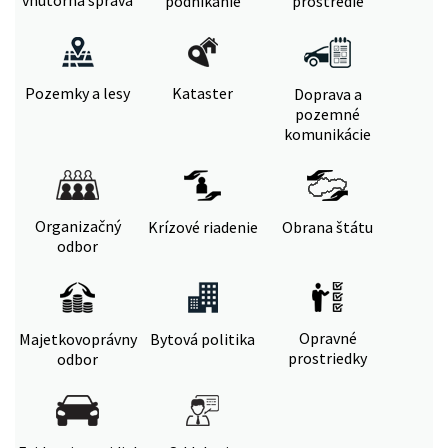
vnútorná správa
podnikanie
prostredie
Pozemky a lesy
Kataster
Doprava a
pozemné
komunikácie
Organizačný
Krízové riadenie
Obrana štátu
odbor
Opravné
Majetkovoprávny
Bytová politika
prostriedky
odbor