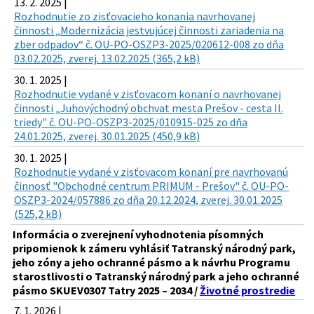
13. 2. 2025 |
Rozhodnutie zo zisťovacieho konania navrhovanej
činnosti „Modernizácia jestvujúcej činnosti zariadenia na
zber odpadov“ č. OU-PO-OSZP3-2025/020612-008 zo dňa
03.02.2025, zverej. 13.02.2025 (365,2 kB)
30. 1. 2025 |
Rozhodnutie vydané v zisťovacom konaní o navrhovanej
činnosti „Juhovýchodný obchvat mesta Prešov - cesta II.
triedy" č. OU-PO-OSZP3-2025/010915-025 zo dňa
24.01.2025, zverej. 30.01.2025 (450,9 kB)
30. 1. 2025 |
Rozhodnutie vydané v zisťovacom konaní pre navrhovanú
činnosť "Obchodné centrum PRIMUM - Prešov" č. OU-PO-
OSZP3-2024/057886 zo dňa 20.12.2024, zverej. 30.01.2025
(525,2 kB)
Informácia o zverejnení vyhodnotenia písomných
pripomienok k zámeru vyhlásiť Tatranský národný park,
jeho zóny a jeho ochranné pásmo a k návrhu Programu
starostlivosti o Tatranský národný park a jeho ochranné
pásmo SKUEV0307 Tatry 2025 – 2034 /
Životné prostredie
7. 1. 2026 |