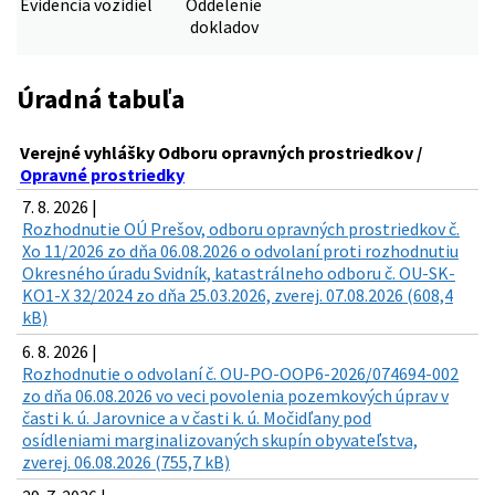
Evidencia vozidiel
Oddelenie
dokladov
Úradná tabuľa
Verejné vyhlášky Odboru opravných prostriedkov /
Opravné prostriedky
7. 8. 2026 |
Rozhodnutie OÚ Prešov, odboru opravných prostriedkov č.
Xo 11/2026 zo dňa 06.08.2026 o odvolaní proti rozhodnutiu
Okresného úradu Svidník, katastrálneho odboru č. OU-SK-
KO1-X 32/2024 zo dňa 25.03.2026, zverej. 07.08.2026 (608,4
kB)
6. 8. 2026 |
Rozhodnutie o odvolaní č. OU-PO-OOP6-2026/074694-002
zo dňa 06.08.2026 vo veci povolenia pozemkových úprav v
časti k. ú. Jarovnice a v časti k. ú. Močidľany pod
osídleniami marginalizovaných skupín obyvateľstva,
zverej. 06.08.2026 (755,7 kB)