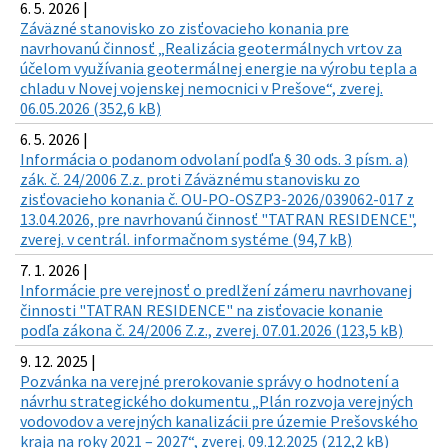
6. 5. 2026 |
Záväzné stanovisko zo zisťovacieho konania pre
navrhovanú činnosť „Realizácia geotermálnych vrtov za
účelom využívania geotermálnej energie na výrobu tepla a
chladu v Novej vojenskej nemocnici v Prešove“, zverej.
06.05.2026 (352,6 kB)
6. 5. 2026 |
Informácia o podanom odvolaní podľa § 30 ods. 3 písm. a)
zák. č. 24/2006 Z.z. proti Záväznému stanovisku zo
zisťovacieho konania č. OU-PO-OSZP3-2026/039062-017 z
13.04.2026, pre navrhovanú činnosť "TATRAN RESIDENCE",
zverej. v centrál. informačnom systéme (94,7 kB)
7. 1. 2026 |
Informácie pre verejnosť o predlžení zámeru navrhovanej
činnosti "TATRAN RESIDENCE" na zisťovacie konanie
podľa zákona č. 24/2006 Z.z., zverej. 07.01.2026 (123,5 kB)
9. 12. 2025 |
Pozvánka na verejné prerokovanie správy o hodnotení a
návrhu strategického dokumentu „Plán rozvoja verejných
vodovodov a verejných kanalizácii pre územie Prešovského
kraja na roky 2021 – 2027“, zverej. 09.12.2025 (212,2 kB)