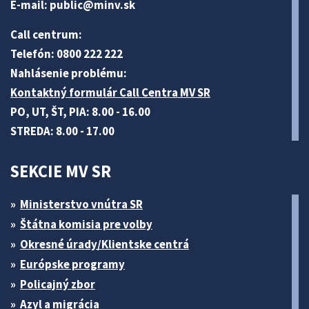
E-mail:
public@minv
.sk
Call centrum:
Telefón: 0800 222 222
Nahlásenie problému:
Kontaktný formulár Call Centra MV SR
PO, UT, ŠT, PIA: 8.00 - 16.00
STREDA: 8.00 - 17.00
SEKCIE MV SR
Ministerstvo vnútra SR
Štátna komisia pre volby
Okresné úrady/Klientske centrá
Európske programy
Policajný zbor
Azyl a migrácia