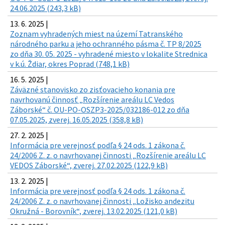
24.06.2025 (243,3 kB)
13. 6. 2025 |
Zoznam vyhradených miest na území Tatranského
národného parku a jeho ochranného pásma č. TP 8/2025
zo dňa 30. 05. 2025 - vyhradené miesto v lokalite Strednica
v k.ú. Ždiar, okres Poprad (748,1 kB)
16. 5. 2025 |
Záväzné stanovisko zo zisťovacieho konania pre
navrhovanú činnosť „Rozšírenie areálu LC Vedos
Záborské“ č. OU-PO-OSZP3-2025/032186-012 zo dňa
07.05.2025, zverej. 16.05.2025 (358,8 kB)
27. 2. 2025 |
Informácia pre verejnosť podľa § 24 ods. 1 zákona č.
24/2006 Z. z. o navrhovanej činnosti „Rozšírenie areálu LC
VEDOS Záborské“, zverej. 27.02.2025 (122,9 kB)
13. 2. 2025 |
Informácia pre verejnosť podľa § 24 ods. 1 zákona č.
24/2006 Z. z. o navrhovanej činnosti „Ložisko andezitu
Okružná - Borovník“, zverej. 13.02.2025 (121,0 kB)