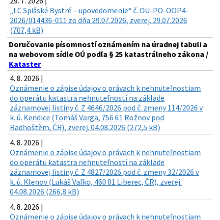
29. 7. 2026 |
„LC Spišské Bystré – upovedomenie“ č. OU-PO-OOP4-
2026/014436-011 zo dňa 29.07.2026, zverej. 29.07.2026
(707,4 kB)
Doručovanie písomností oznámením na úradnej tabuli a
na webovom sídle OÚ podľa § 25 katastrálneho zákona /
Kataster
4. 8. 2026 |
Oznámenie o zápise údajov o právach k nehnuteľnostiam
do operátu katastra nehnuteľností na základe
záznamovej listiny č. Z 4646/2026 pod č. zmeny 114/2026 v
k. ú. Kendice (Tomáš Varga, 756 61 Rožnov pod
Radhoštěm, ČR), zverej. 04.08.2026 (272,5 kB)
4. 8. 2026 |
Oznámenie o zápise údajov o právach k nehnuteľnostiam
do operátu katastra nehnuteľností na základe
záznamovej listiny č. Z 4827/2026 pod č. zmeny 32/2026 v
k. ú. Klenov (Lukáš Vaľko, 460 01 Liberec, ČR), zverej.
04.08.2026 (266,8 kB)
4. 8. 2026 |
Oznámenie o zápise údajov o právach k nehnuteľnostiam