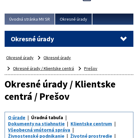
Novinky predstavili na...
Viac
Úvodná stránka MV SR
Okresné úrady
Okresné úrady
Okresné úrady
Okresné úrady
Okresné úrady / Klientske centrá
Prešov
Okresné úrady / Klientske
centrá / Prešov
O úrade
Úradná tabuľa
Dokumenty na stiahnutie
Klientske centrum
Všeobecná vnútorná správa
Živnostenské podnikanie
Životné prostredie