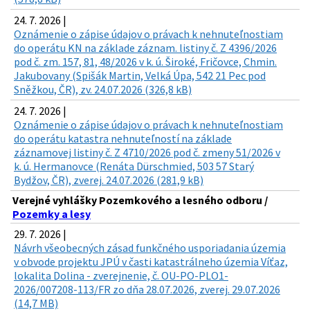
24. 7. 2026 |
Oznámenie o zápise údajov o právach k nehnuteľnostiam
do operátu KN na základe záznam. listiny č. Z 4396/2026
pod č. zm. 157, 81, 48/2026 v k. ú. Široké, Fričovce, Chmin.
Jakubovany (Spišák Martin, Velká Úpa, 542 21 Pec pod
Sněžkou, ČR), zv. 24.07.2026 (326,8 kB)
24. 7. 2026 |
Oznámenie o zápise údajov o právach k nehnuteľnostiam
do operátu katastra nehnuteľností na základe
záznamovej listiny č. Z 4710/2026 pod č. zmeny 51/2026 v
k. ú. Hermanovce (Renáta Dürschmied, 503 57 Starý
Bydžov, ČR), zverej. 24.07.2026 (281,9 kB)
Verejné vyhlášky Pozemkového a lesného odboru /
Pozemky a lesy
29. 7. 2026 |
Návrh všeobecných zásad funkčného usporiadania územia
v obvode projektu JPÚ v časti katastrálneho územia Víťaz,
lokalita Dolina - zverejnenie, č. OU-PO-PLO1-
2026/007208-113/FR zo dňa 28.07.2026, zverej. 29.07.2026
(14,7 MB)