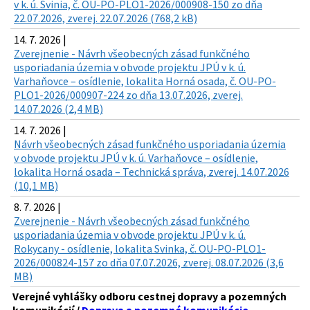
v k. ú. Svinia, č. OU-PO-PLO1-2026/000908-150 zo dňa
22.07.2026, zverej. 22.07.2026 (768,2 kB)
14. 7. 2026 |
Zverejnenie - Návrh všeobecných zásad funkčného
usporiadania územia v obvode projektu JPÚ v k. ú.
Varhaňovce – osídlenie, lokalita Horná osada, č. OU-PO-
PLO1-2026/000907-224 zo dňa 13.07.2026, zverej.
14.07.2026 (2,4 MB)
14. 7. 2026 |
Návrh všeobecných zásad funkčného usporiadania územia
v obvode projektu JPÚ v k. ú. Varhaňovce – osídlenie,
lokalita Horná osada – Technická správa, zverej. 14.07.2026
(10,1 MB)
8. 7. 2026 |
Zverejnenie - Návrh všeobecných zásad funkčného
usporiadania územia v obvode projektu JPÚ v k. ú.
Rokycany - osídlenie, lokalita Svinka, č. OU-PO-PLO1-
2026/000824-157 zo dňa 07.07.2026, zverej. 08.07.2026 (3,6
MB)
Verejné vyhlášky odboru cestnej dopravy a pozemných