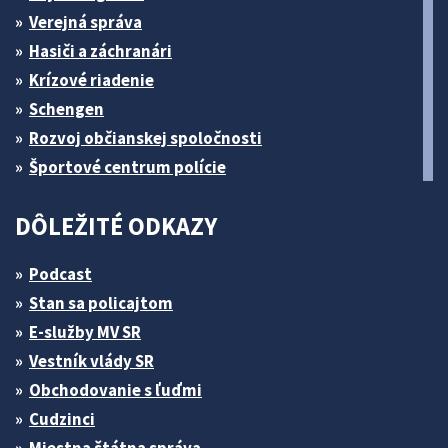
Verejná správa
Hasiči a záchranári
Krízové riadenie
Schengen
Rozvoj občianskej spoločnosti
Športové centrum polície
DÔLEŽITÉ ODKAZY
Podcast
Stan sa policajtom
E-služby MV SR
Vestník vlády SR
Obchodovanie s ľuďmi
Cudzinci