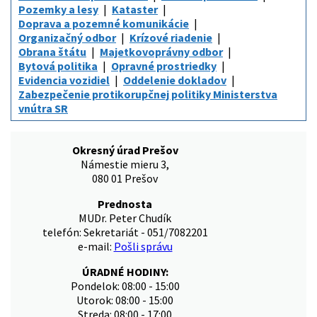
Pozemky a lesy
Kataster
Doprava a pozemné komunikácie
Organizačný odbor
Krízové riadenie
Obrana štátu
Majetkovoprávny odbor
Bytová politika
Opravné prostriedky
Evidencia vozidiel
Oddelenie dokladov
Zabezpečenie protikorupčnej politiky Ministerstva
vnútra SR
Okresný úrad Prešov
Námestie mieru 3,
080 01 Prešov
Prednosta
MUDr. Peter Chudík
telefón: Sekretariát - 051/7082201
e-mail:
Pošli správu
ÚRADNÉ HODINY:
Pondelok: 08:00 - 15:00
Utorok: 08:00 - 15:00
Streda: 08:00 - 17:00