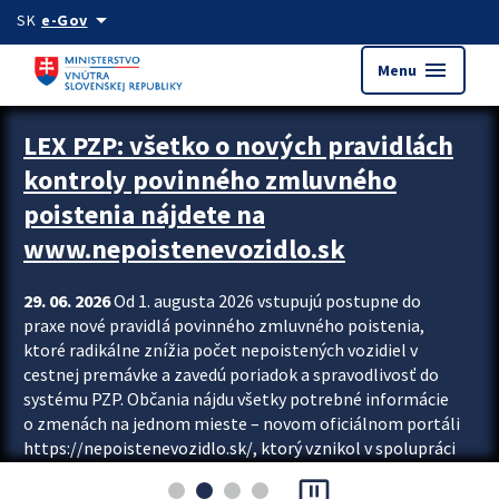
Preskocit na hlavný obsah
arrow_drop_down
SK
e-Gov
menu
Menu
Zastavit automatický posun upútavok
LEX PZP: všetko o nových pravidlách
kontroly povinného zmluvného
poistenia nájdete na
www.nepoistenevozidlo.sk
29. 06. 2026
Od 1. augusta 2026 vstupujú postupne do
praxe nové pravidlá povinného zmluvného poistenia,
ktoré radikálne znížia počet nepoistených vozidiel v
cestnej premávke a zavedú poriadok a spravodlivosť do
systému PZP. Občania nájdu všetky potrebné informácie
o zmenách na jednom mieste – novom oficiálnom portáli
https://nepoistenevozidlo.sk/, ktorý vznikol v spolupráci
Slovenskej kancelárie poisťovateľov (SKP), Slovenskej
pause_presentation
asociácie poisťovní (SLASPO) a Ministerstva vnútra SR.