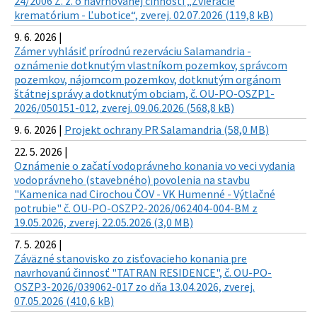
24/2006 Z. z. o navrhovanej činnosti „Zvieracie
krematórium - Ľubotice“, zverej. 02.07.2026 (119,8 kB)
9. 6. 2026 |
Zámer vyhlásiť prírodnú rezerváciu Salamandria -
oznámenie dotknutým vlastníkom pozemkov, správcom
pozemkov, nájomcom pozemkov, dotknutým orgánom
štátnej správy a dotknutým obciam, č. OU-PO-OSZP1-
2026/050151-012, zverej. 09.06.2026 (568,8 kB)
9. 6. 2026 |
Projekt ochrany PR Salamandria (58,0 MB)
22. 5. 2026 |
Oznámenie o začatí vodoprávneho konania vo veci vydania
vodoprávneho (stavebného) povolenia na stavbu
"Kamenica nad Cirochou ČOV - VK Humenné - Výtlačné
potrubie" č. OU-PO-OSZP2-2026/062404-004-BM z
19.05.2026, zverej. 22.05.2026 (3,0 MB)
7. 5. 2026 |
Záväzné stanovisko zo zisťovacieho konania pre
navrhovanú činnosť "TATRAN RESIDENCE", č. OU-PO-
OSZP3-2026/039062-017 zo dňa 13.04.2026, zverej.
07.05.2026 (410,6 kB)