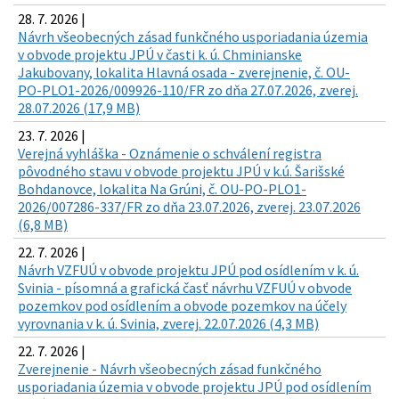
28. 7. 2026 |
Návrh všeobecných zásad funkčného usporiadania územia
v obvode projektu JPÚ v časti k. ú. Chminianske
Jakubovany, lokalita Hlavná osada - zverejnenie, č. OU-
PO-PLO1-2026/009926-110/FR zo dňa 27.07.2026, zverej.
28.07.2026 (17,9 MB)
23. 7. 2026 |
Verejná vyhláška - Oznámenie o schválení registra
pôvodného stavu v obvode projektu JPÚ v k.ú. Šarišské
Bohdanovce, lokalita Na Grúni, č. OU-PO-PLO1-
2026/007286-337/FR zo dňa 23.07.2026, zverej. 23.07.2026
(6,8 MB)
22. 7. 2026 |
Návrh VZFUÚ v obvode projektu JPÚ pod osídlením v k. ú.
Svinia - písomná a grafická časť návrhu VZFUÚ v obvode
pozemkov pod osídlením a obvode pozemkov na účely
vyrovnania v k. ú. Svinia, zverej. 22.07.2026 (4,3 MB)
22. 7. 2026 |
Zverejnenie - Návrh všeobecných zásad funkčného
usporiadania územia v obvode projektu JPÚ pod osídlením