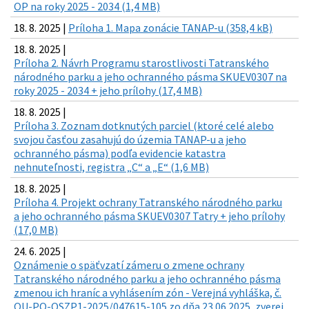
OP na roky 2025 - 2034 (1,4 MB)
18. 8. 2025 |
Príloha 1. Mapa zonácie TANAP-u (358,4 kB)
18. 8. 2025 |
Príloha 2. Návrh Programu starostlivosti Tatranského
národného parku a jeho ochranného pásma SKUEV0307 na
roky 2025 - 2034 + jeho prílohy (17,4 MB)
18. 8. 2025 |
Príloha 3. Zoznam dotknutých parciel (ktoré celé alebo
svojou časťou zasahujú do územia TANAP-u a jeho
ochranného pásma) podľa evidencie katastra
nehnuteľnosti, registra „C“ a „E“ (1,6 MB)
18. 8. 2025 |
Príloha 4. Projekt ochrany Tatranského národného parku
a jeho ochranného pásma SKUEV0307 Tatry + jeho prílohy
(17,0 MB)
24. 6. 2025 |
Oznámenie o späťvzatí zámeru o zmene ochrany
Tatranského národného parku a jeho ochranného pásma
zmenou ich hraníc a vyhlásením zón - Verejná vyhláška, č.
OU-PO-OSZP1-2025/047615-105 zo dňa 23.06.2025, zverej.