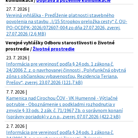
komunikácií /
Doprava a pozemné komunikácie
27. 7. 2026 |
Verejná vyhláška - Predĺženie platnosti stavebného
povolenia na stavbu „I/15 Stropkov preložka cesty“ č. OU-
PO-OCDPK-2026/072607-004 zo dňa 27.07.2026, zverej.
27.07.2026 (2,6 MB)
Verejné vyhlášky Odboru starostlivosti o životné
prostredie /
Životné prostredie
23. 7. 2026 |
Informácia pre verejnosť podľa § 24 ods. 1 zákona č.
24/2006 Z. z. o navrhovanej činnosti „Polyfunkčná obytná
zóna s občianskou vybavenosťou, Rezidencia Teriana,
Prešov“, zverej. 23.07.2026 (121,7 kB)
7. 7. 2026 |
Kamenica nad Cirochou ČOV - VK Humenné - Výtlačné
potrubie - Oboznámenie s podkladmi rozhodnutia v
zmysle § 33 ods. 2 zák. č. 71/1967 Zb. o správnom konaní
(správny poriadok) v z.n.p., zverej. 07.07.2026 (422,2 kB)
2. 7. 2026 |
Informácia pre verejnosť podľa § 24 ods. 1 zákona č.