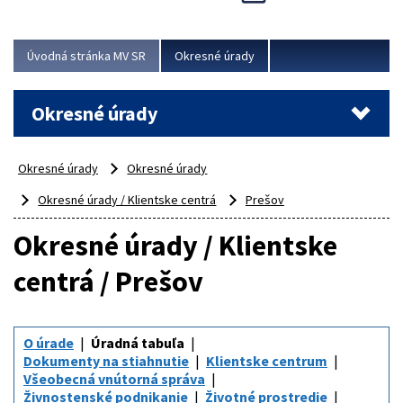
Novinky predstavili na...
Viac
Úvodná stránka MV SR
Okresné úrady
Okresné úrady
Okresné úrady
Okresné úrady
Okresné úrady / Klientske centrá
Prešov
Okresné úrady / Klientske
centrá / Prešov
O úrade
Úradná tabuľa
Dokumenty na stiahnutie
Klientske centrum
Všeobecná vnútorná správa
Živnostenské podnikanie
Životné prostredie