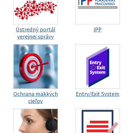
Ústredný portál
IPP
verejnej správy
Ochrana mäkkých
Entry/Exit System
cieľov