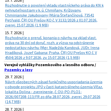
15. 7. 2026 |
Rozhodnutie o povolení vkladu vlastníckeho práva do KN k
nehnuteľnostiam v k. ú. Chmiňany, Krížovany,
Chminianske Jakubovany (Mária Štefančínová, 73541
Petřvald, ČR) OU Prešov KO č. V 3132/2026 z 01.07.2026,
zverej. 15.07.2026 (1,9 MB)
15. 7. 2026 |
Rozhodnutie o preruš. konania o návrhu na vklad vlast.
práva na 30 dní od doruč. rozh. a výzva na odstránenie
nedostatkov návrhu (Mgr. Nadežda Kandová, JUDr. Irena
Hradíková, Jozef Gabana; Praha, ČR) OU Prešov KO č. V
4504/2026 z 9.07.2026, zv. 15.07.2026 (1,5 MB)
Verejné vyhlášky Pozemkového a lesného odboru /
Pozemky a lesy
29. 7. 2026 |
Návrh všeobecných zásad funkčného usporiadania územia
v obvode projektu JPÚ v časti katastrálneho územia Víťaz,
lokalita Dolina - zverejnenie, č. OU-PO-PLO1-
2026/007208-113/FR zo dňa 28.07.2026, zverej. 29.07.2026
(14,7 MB)
28. 7. 2026 |