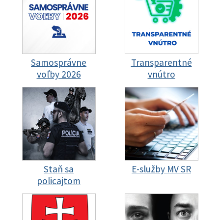
Samosprávne
Transparentné
voľby 2026
vnútro
Staň sa
E-služby MV SR
policajtom