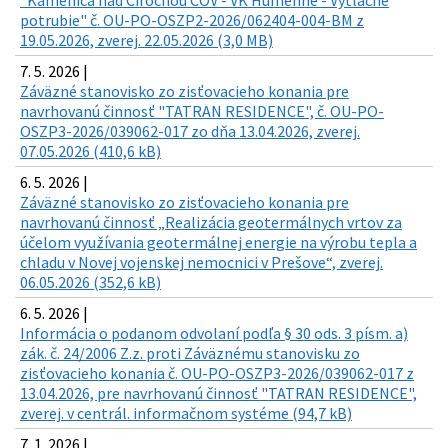
"Kamenica nad Cirochou ČOV - VK Humenné - Výtlačné
potrubie" č. OU-PO-OSZP2-2026/062404-004-BM z
19.05.2026, zverej. 22.05.2026 (3,0 MB)
7. 5. 2026 |
Záväzné stanovisko zo zisťovacieho konania pre
navrhovanú činnosť "TATRAN RESIDENCE", č. OU-PO-
OSZP3-2026/039062-017 zo dňa 13.04.2026, zverej.
07.05.2026 (410,6 kB)
6. 5. 2026 |
Záväzné stanovisko zo zisťovacieho konania pre
navrhovanú činnosť „Realizácia geotermálnych vrtov za
účelom využívania geotermálnej energie na výrobu tepla a
chladu v Novej vojenskej nemocnici v Prešove“, zverej.
06.05.2026 (352,6 kB)
6. 5. 2026 |
Informácia o podanom odvolaní podľa § 30 ods. 3 písm. a)
zák. č. 24/2006 Z.z. proti Záväznému stanovisku zo
zisťovacieho konania č. OU-PO-OSZP3-2026/039062-017 z
13.04.2026, pre navrhovanú činnosť "TATRAN RESIDENCE",
zverej. v centrál. informačnom systéme (94,7 kB)
7. 1. 2026 |