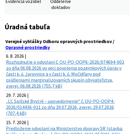
Evidencia vozidiel
Oddelenie
dokladov
Úradná tabuľa
Verejné vyhlášky Odboru opravných prostriedkov /
Opravné prostriedky
6. 8. 2026 |
Rozhodnutie o odvolaní č. OU-PO-OOP6-2026/074694-002
zo dňa 06.08.2026 vo veci povolenia pozemkových úprav v
časti k. ú. Jarovnice a v časti k. ú. Močidľany pod
osídleniami marginalizovaných skupín obyvateľstva,
zverej. 06.08.2026 (755,7 kB)
29. 7. 2026 |
„LC Spišské Bystré – upovedomenie“ č. OU-PO-OOP4-
2026/014436-011 zo dňa 29.07.2026, zverej. 29.07.2026
(707,4 kB)
15. 7. 2026 |
Predloženie odvolaní na Ministerstvo dopravy SR (stavba: