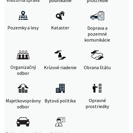
vnútorná správa
podnikanie
prostredie
Pozemky a lesy
Kataster
Doprava a
pozemné
komunikácie
Organizačný
Krízové riadenie
Obrana štátu
odbor
Opravné
Majetkovoprávny
Bytová politika
prostriedky
odbor