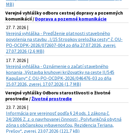
MB)
Verejné vyhlášky odboru cestnej dopravy a pozemných
komunikácií /
Doprava a pozemné komunikácie
27. 7. 2026 |
Verejná vyhláška - Predĺženie platnosti stavebného
povolenia na stavbu „I/15 Stropkov preložka cesty“ č. OU-
PO-OCDPK-2026/072607-004 zo dňa 27.07.2026, zverej.
27.07.2026 (2,6 MB)
17. 7. 2026 |
Verejná vyhláška - Oznámenie o začatí stavebného
konania „Výstavba kruhovej križovatky na ceste II/545
Kapušany“ č. OU-PO-OCDPK-2026/046476-03 zo dňa
15.07.2026, zverej. 17.07.2026 (1,7 MB)
Verejné vyhlášky Odboru starostlivosti o životné
prostredie /
Životné prostredie
23. 7. 2026 |
Informácia pre verejnosť podľa § 24 ods. 1 zákona č.
24/2006 Z. z. o navrhovanej činnosti „Polyfunkčná obytná
zóna s občianskou vybavenosťou, Rezidencia Teriana,
Prešov“, zverej. 23.07.2026 (121,7 kB)