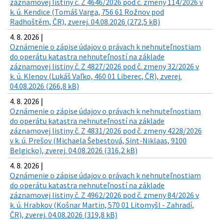
záznamovej listiny č. Z 4646/2026 pod č. zmeny 114/2026 v
k. ú. Kendice (Tomáš Varga, 756 61 Rožnov pod
Radhoštěm, ČR), zverej. 04.08.2026 (272,5 kB)
4. 8. 2026 |
Oznámenie o zápise údajov o právach k nehnuteľnostiam
do operátu katastra nehnuteľností na základe
záznamovej listiny č. Z 4827/2026 pod č. zmeny 32/2026 v
k. ú. Klenov (Lukáš Vaľko, 460 01 Liberec, ČR), zverej.
04.08.2026 (266,8 kB)
4. 8. 2026 |
Oznámenie o zápise údajov o právach k nehnuteľnostiam
do operátu katastra nehnuteľností na základe
záznamovej listiny č. Z 4831/2026 pod č. zmeny 4228/2026
v k. ú. Prešov (Michaela Šebestová, Sint-Niklaas, 9100
Belgicko), zverej. 04.08.2026 (316,2 kB)
4. 8. 2026 |
Oznámenie o zápise údajov o právach k nehnuteľnostiam
do operátu katastra nehnuteľností na základe
záznamovej listiny č. Z 4962/2026 pod č. zmeny 84/2026 v
k. ú. Hrabkov (Košnar Martin, 570 01 Litomyšl - Zahradí,
ČR), zverej. 04.08.2026 (319,8 kB)