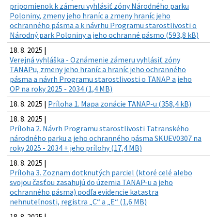
pripomienok k zámeru vyhlásiť zóny Národného parku
Poloniny, zmeny jeho hraníc a zmeny hraníc jeho
ochranného pásma a k návrhu Programu starostlivosti o
Národný park Poloniny a jeho ochranné pásmo (593,8 kB)
18. 8. 2025 |
Verejná vyhláška - Oznámenie zámeru vyhlásiť zóny
TANAPu, zmeny jeho hraníc a hraníc jeho ochranného
pásma a návrh Programu starostlivosti o TANAP a jeho
OP na roky 2025 - 2034 (1,4 MB)
18. 8. 2025 |
Príloha 1. Mapa zonácie TANAP-u (358,4 kB)
18. 8. 2025 |
Príloha 2. Návrh Programu starostlivosti Tatranského
národného parku a jeho ochranného pásma SKUEV0307 na
roky 2025 - 2034 + jeho prílohy (17,4 MB)
18. 8. 2025 |
Príloha 3. Zoznam dotknutých parciel (ktoré celé alebo
svojou časťou zasahujú do územia TANAP-u a jeho
ochranného pásma) podľa evidencie katastra
nehnuteľnosti, registra „C“ a „E“ (1,6 MB)
18. 8. 2025 |