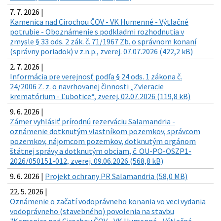
7. 7. 2026 |
Kamenica nad Cirochou ČOV - VK Humenné - Výtlačné
potrubie - Oboznámenie s podkladmi rozhodnutia v
zmysle § 33 ods. 2 zák. č. 71/1967 Zb. o správnom konaní
(správny poriadok) v z.n.p., zverej. 07.07.2026 (422,2 kB)
2. 7. 2026 |
Informácia pre verejnosť podľa § 24 ods. 1 zákona č.
24/2006 Z. z. o navrhovanej činnosti „Zvieracie
krematórium - Ľubotice“, zverej. 02.07.2026 (119,8 kB)
9. 6. 2026 |
Zámer vyhlásiť prírodnú rezerváciu Salamandria -
oznámenie dotknutým vlastníkom pozemkov, správcom
pozemkov, nájomcom pozemkov, dotknutým orgánom
štátnej správy a dotknutým obciam, č. OU-PO-OSZP1-
2026/050151-012, zverej. 09.06.2026 (568,8 kB)
9. 6. 2026 |
Projekt ochrany PR Salamandria (58,0 MB)
22. 5. 2026 |
Oznámenie o začatí vodoprávneho konania vo veci vydania
vodoprávneho (stavebného) povolenia na stavbu