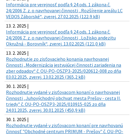
Informácia pre verejnosť podľa § 24 ods. 1 zákona č.
24/2006 Z. z. o navrhovanej činnosti „Rozšírenie areálu LC
VEDOS Záborské“, zverej. 27.02.2025 (122,9 kB)
13. 2. 2025 |
Informácia pre verejnosť podľa § 24 ods. 1 zákona č.
24/2006 Z. z. o navrhovanej činnosti „Ložisko andezitu
Okružná - Borovník“, zverej. 13.02.2025 (121,0 kB)
13. 2. 2025 |
Rozhodnutie zo zisťovacieho konania navrhovanej
činnosti „Modernizácia jestvujúcej činnosti zariadenia na
zber odpadov“ č. OU-PO-OSZP3-2025/020612-008 zo dňa
03.02.2025, zverej. 13.02.2025 (365,2 kB)
30. 1. 2025 |
Rozhodnutie vydané v zisťovacom konaní o navrhovanej
činnosti „Juhovýchodný obchvat mesta Prešov - cesta II.
triedy" č. OU-PO-OSZP3-2025/010915-025 zo dňa
24.01.2025, zverej. 30.01.2025 (450,9 kB)
30. 1. 2025 |
Rozhodnutie vydané v zisťovacom konaní pre navrhovanú
činnosť "Obchodné centrum PRIMUM - Prešov" č. OU-PO-