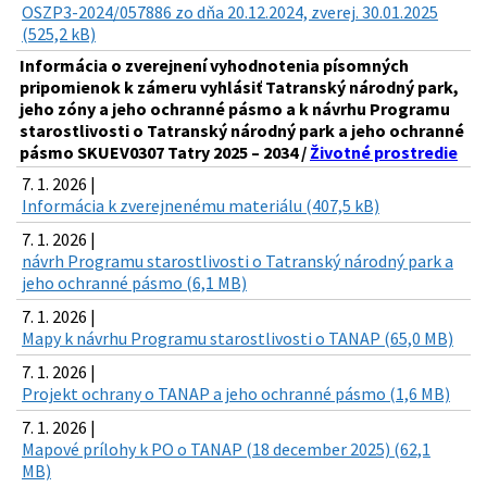
OSZP3-2024/057886 zo dňa 20.12.2024, zverej. 30.01.2025
(525,2 kB)
Informácia o zverejnení vyhodnotenia písomných
pripomienok k zámeru vyhlásiť Tatranský národný park,
jeho zóny a jeho ochranné pásmo a k návrhu Programu
starostlivosti o Tatranský národný park a jeho ochranné
pásmo SKUEV0307 Tatry 2025 – 2034 /
Životné prostredie
7. 1. 2026 |
Informácia k zverejnenému materiálu (407,5 kB)
7. 1. 2026 |
návrh Programu starostlivosti o Tatranský národný park a
jeho ochranné pásmo (6,1 MB)
7. 1. 2026 |
Mapy k návrhu Programu starostlivosti o TANAP (65,0 MB)
7. 1. 2026 |
Projekt ochrany o TANAP a jeho ochranné pásmo (1,6 MB)
7. 1. 2026 |
Mapové prílohy k PO o TANAP (18 december 2025) (62,1
MB)