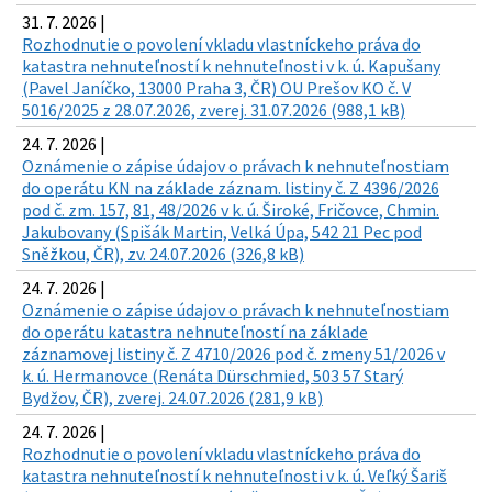
31. 7. 2026 |
Rozhodnutie o povolení vkladu vlastníckeho práva do
katastra nehnuteľností k nehnuteľnosti v k. ú. Kapušany
(Pavel Janíčko, 13000 Praha 3, ČR) OU Prešov KO č. V
5016/2025 z 28.07.2026, zverej. 31.07.2026 (988,1 kB)
24. 7. 2026 |
Oznámenie o zápise údajov o právach k nehnuteľnostiam
do operátu KN na základe záznam. listiny č. Z 4396/2026
pod č. zm. 157, 81, 48/2026 v k. ú. Široké, Fričovce, Chmin.
Jakubovany (Spišák Martin, Velká Úpa, 542 21 Pec pod
Sněžkou, ČR), zv. 24.07.2026 (326,8 kB)
24. 7. 2026 |
Oznámenie o zápise údajov o právach k nehnuteľnostiam
do operátu katastra nehnuteľností na základe
záznamovej listiny č. Z 4710/2026 pod č. zmeny 51/2026 v
k. ú. Hermanovce (Renáta Dürschmied, 503 57 Starý
Bydžov, ČR), zverej. 24.07.2026 (281,9 kB)
24. 7. 2026 |
Rozhodnutie o povolení vkladu vlastníckeho práva do
katastra nehnuteľností k nehnuteľnosti v k. ú. Veľký Šariš