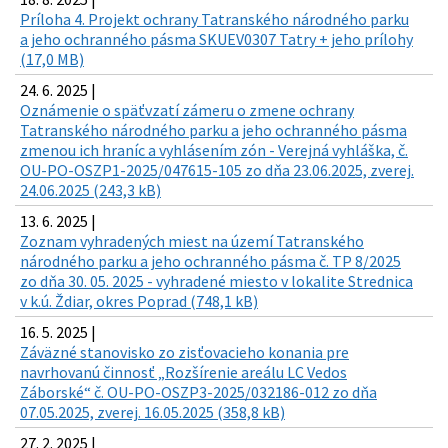
Príloha 4. Projekt ochrany Tatranského národného parku
a jeho ochranného pásma SKUEV0307 Tatry + jeho prílohy
(17,0 MB)
24. 6. 2025 |
Oznámenie o späťvzatí zámeru o zmene ochrany
Tatranského národného parku a jeho ochranného pásma
zmenou ich hraníc a vyhlásením zón - Verejná vyhláška, č.
OU-PO-OSZP1-2025/047615-105 zo dňa 23.06.2025, zverej.
24.06.2025 (243,3 kB)
13. 6. 2025 |
Zoznam vyhradených miest na území Tatranského
národného parku a jeho ochranného pásma č. TP 8/2025
zo dňa 30. 05. 2025 - vyhradené miesto v lokalite Strednica
v k.ú. Ždiar, okres Poprad (748,1 kB)
16. 5. 2025 |
Záväzné stanovisko zo zisťovacieho konania pre
navrhovanú činnosť „Rozšírenie areálu LC Vedos
Záborské“ č. OU-PO-OSZP3-2025/032186-012 zo dňa
07.05.2025, zverej. 16.05.2025 (358,8 kB)
27. 2. 2025 |