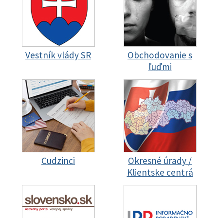
Vestník vlády SR
Obchodovanie s
ľuďmi
Cudzinci
Okresné úrady /
Klientske centrá