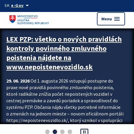
Preskocit na hlavný obsah
arrow_drop_down
SK
e-Gov
menu
Menu
Zastavit automatický posun upútavok
LEX PZP: všetko o nových pravidlách
kontroly povinného zmluvného
poistenia nájdete na
www.nepoistenevozidlo.sk
29. 06. 2026
Od 1. augusta 2026 vstupujú postupne do
praxe nové pravidlá povinného zmluvného poistenia,
ktoré radikálne znížia počet nepoistených vozidiel v
cestnej premávke a zavedú poriadok a spravodlivosť do
systému PZP. Občania nájdu všetky potrebné informácie
o zmenách na jednom mieste – novom oficiálnom portáli
https://nepoistenevozidlo.sk/, ktorý vznikol v spolupráci
Slovenskej kancelárie poisťovateľov (SKP), Slovenskej
pause_presentation
asociácie poisťovní (SLASPO) a Ministerstva vnútra SR.