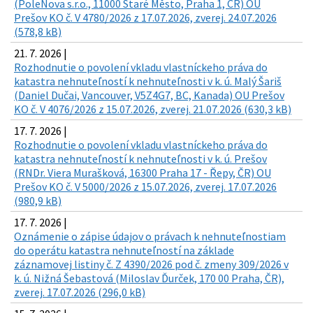
(PoleNova s.r.o., 11000 Staré Město, Praha 1, ČR) OU
Prešov KO č. V 4780/2026 z 17.07.2026, zverej. 24.07.2026
(578,8 kB)
21. 7. 2026 |
Rozhodnutie o povolení vkladu vlastníckeho práva do
katastra nehnuteľností k nehnuteľnosti v k. ú. Malý Šariš
(Daniel Dučai, Vancouver, V5Z4G7, BC, Kanada) OU Prešov
KO č. V 4076/2026 z 15.07.2026, zverej. 21.07.2026 (630,3 kB)
17. 7. 2026 |
Rozhodnutie o povolení vkladu vlastníckeho práva do
katastra nehnuteľností k nehnuteľnosti v k. ú. Prešov
(RNDr. Viera Murašková, 16300 Praha 17 - Řepy, ČR) OU
Prešov KO č. V 5000/2026 z 15.07.2026, zverej. 17.07.2026
(980,9 kB)
17. 7. 2026 |
Oznámenie o zápise údajov o právach k nehnuteľnostiam
do operátu katastra nehnuteľností na základe
záznamovej listiny č. Z 4390/2026 pod č. zmeny 309/2026 v
k. ú. Nižná Šebastová (Miloslav Ďurček, 170 00 Praha, ČR),
zverej. 17.07.2026 (296,0 kB)