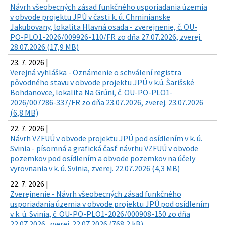
Návrh všeobecných zásad funkčného usporiadania územia
v obvode projektu JPÚ v časti k. ú. Chminianske
Jakubovany, lokalita Hlavná osada - zverejnenie, č. OU-
PO-PLO1-2026/009926-110/FR zo dňa 27.07.2026, zverej.
28.07.2026 (17,9 MB)
23. 7. 2026 |
Verejná vyhláška - Oznámenie o schválení registra
pôvodného stavu v obvode projektu JPÚ v k.ú. Šarišské
Bohdanovce, lokalita Na Grúni, č. OU-PO-PLO1-
2026/007286-337/FR zo dňa 23.07.2026, zverej. 23.07.2026
(6,8 MB)
22. 7. 2026 |
Návrh VZFUÚ v obvode projektu JPÚ pod osídlením v k. ú.
Svinia - písomná a grafická časť návrhu VZFUÚ v obvode
pozemkov pod osídlením a obvode pozemkov na účely
vyrovnania v k. ú. Svinia, zverej. 22.07.2026 (4,3 MB)
22. 7. 2026 |
Zverejnenie - Návrh všeobecných zásad funkčného
usporiadania územia v obvode projektu JPÚ pod osídlením
v k. ú. Svinia, č. OU-PO-PLO1-2026/000908-150 zo dňa
22.07.2026, zverej. 22.07.2026 (768,2 kB)