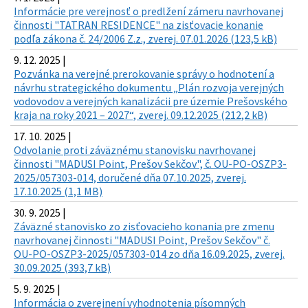
Informácie pre verejnosť o predlžení zámeru navrhovanej
činnosti "TATRAN RESIDENCE" na zisťovacie konanie
podľa zákona č. 24/2006 Z.z., zverej. 07.01.2026 (123,5 kB)
9. 12. 2025 |
Pozvánka na verejné prerokovanie správy o hodnotení a
návrhu strategického dokumentu „Plán rozvoja verejných
vodovodov a verejných kanalizácii pre územie Prešovského
kraja na roky 2021 – 2027“, zverej. 09.12.2025 (212,2 kB)
17. 10. 2025 |
Odvolanie proti záväznému stanovisku navrhovanej
činnosti "MADUSI Point, Prešov Sekčov", č. OU-PO-OSZP3-
2025/057303-014, doručené dňa 07.10.2025, zverej.
17.10.2025 (1,1 MB)
30. 9. 2025 |
Záväzné stanovisko zo zisťovacieho konania pre zmenu
navrhovanej činnosti "MADUSI Point, Prešov Sekčov" č.
OU-PO-OSZP3-2025/057303-014 zo dňa 16.09.2025, zverej.
30.09.2025 (393,7 kB)
5. 9. 2025 |
Informácia o zverejnení vyhodnotenia písomných