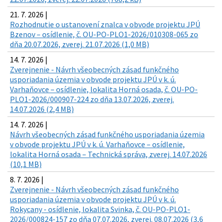
21. 7. 2026 |
Rozhodnutie o ustanovení znalca v obvode projektu JPÚ
Bzenov – osídlenie, č. OU-PO-PLO1-2026/010308-065 zo
dňa 20.07.2026, zverej. 21.07.2026 (1,0 MB)
14. 7. 2026 |
Zverejnenie - Návrh všeobecných zásad funkčného
usporiadania územia v obvode projektu JPÚ v k. ú.
Varhaňovce – osídlenie, lokalita Horná osada, č. OU-PO-
PLO1-2026/000907-224 zo dňa 13.07.2026, zverej.
14.07.2026 (2,4 MB)
14. 7. 2026 |
Návrh všeobecných zásad funkčného usporiadania územia
v obvode projektu JPÚ v k. ú. Varhaňovce – osídlenie,
lokalita Horná osada – Technická správa, zverej. 14.07.2026
(10,1 MB)
8. 7. 2026 |
Zverejnenie - Návrh všeobecných zásad funkčného
usporiadania územia v obvode projektu JPÚ v k. ú.
Rokycany - osídlenie, lokalita Svinka, č. OU-PO-PLO1-
2026/000824-157 zo dňa 07.07.2026, zverej. 08.07.2026 (3,6