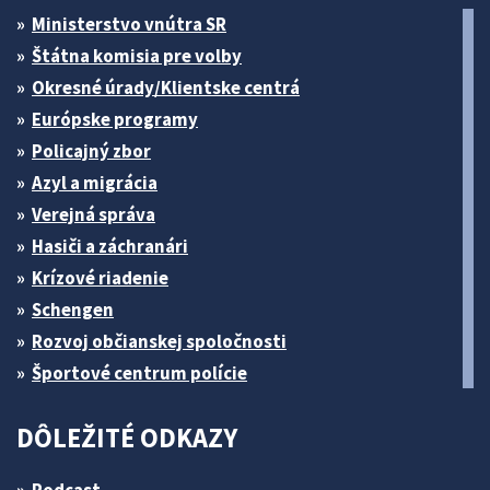
Ministerstvo vnútra SR
Štátna komisia pre volby
Okresné úrady/Klientske centrá
Európske programy
Policajný zbor
Azyl a migrácia
Verejná správa
Hasiči a záchranári
Krízové riadenie
Schengen
Rozvoj občianskej spoločnosti
Športové centrum polície
DÔLEŽITÉ ODKAZY