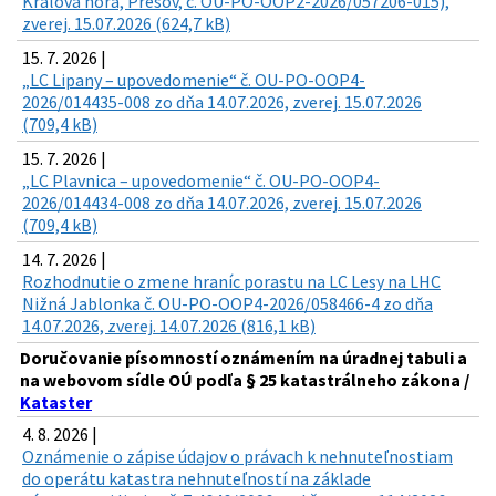
Kráľova hora, Prešov, č. OU-PO-OOP2-2026/057206-015),
zverej. 15.07.2026 (624,7 kB)
15. 7. 2026 |
„LC Lipany – upovedomenie“ č. OU-PO-OOP4-
2026/014435-008 zo dňa 14.07.2026, zverej. 15.07.2026
(709,4 kB)
15. 7. 2026 |
„LC Plavnica – upovedomenie“ č. OU-PO-OOP4-
2026/014434-008 zo dňa 14.07.2026, zverej. 15.07.2026
(709,4 kB)
14. 7. 2026 |
Rozhodnutie o zmene hraníc porastu na LC Lesy na LHC
Nižná Jablonka č. OU-PO-OOP4-2026/058466-4 zo dňa
14.07.2026, zverej. 14.07.2026 (816,1 kB)
Doručovanie písomností oznámením na úradnej tabuli a
na webovom sídle OÚ podľa § 25 katastrálneho zákona /
Kataster
4. 8. 2026 |
Oznámenie o zápise údajov o právach k nehnuteľnostiam
do operátu katastra nehnuteľností na základe