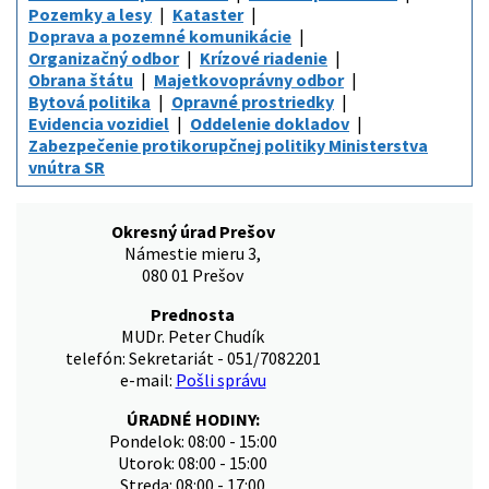
Pozemky a lesy
Kataster
Doprava a pozemné komunikácie
Organizačný odbor
Krízové riadenie
Obrana štátu
Majetkovoprávny odbor
Bytová politika
Opravné prostriedky
Evidencia vozidiel
Oddelenie dokladov
Zabezpečenie protikorupčnej politiky Ministerstva
vnútra SR
Okresný úrad Prešov
Námestie mieru 3,
080 01 Prešov
Prednosta
MUDr. Peter Chudík
telefón: Sekretariát - 051/7082201
e-mail:
Pošli správu
ÚRADNÉ HODINY:
Pondelok: 08:00 - 15:00
Utorok: 08:00 - 15:00
Streda: 08:00 - 17:00