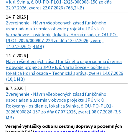
v k. ú. Svinia, č. OU-PO-PLO1-2026/000908-150 zo dňa
22.07.2026, zverej. 22.07.2026 (768,2 kB)
14. 7. 2026 |
Zverejnenie - Návrh všeobecných zásad funkčného
usporiadania územia v obvode projektu JPÚ v k. ú.
Varhaňovce – osídlenie, lokalita Horná osada, č. OU-PO-
PLO1-2026/000907-224 zo dňa 13.07.2026, zverej.
14.07.2026 (2,4 MB)
14. 7. 2026 |
Návrh všeobecných zásad funkčného usporiadania územia
v obvode projektu JPÚ v k. ú. Varhaňovce – osídlenie,
lokalita Horná osada – Technická správa, zverej. 14.07.2026
(10,1 MB)
8. 7. 2026 |
Zverejnenie - Návrh všeobecných zásad funkčného
usporiadania územia v obvode projektu JPÚ v k. ú.
Rokycany - osídlenie, lokalita Svinka, č. OU-PO-PLO1-
2026/000824-157 zo dňa 07.07.2026, zverej. 08.07.2026 (3,6
MB)
Verejné vyhlášky odboru cestnej dopravy a pozemných