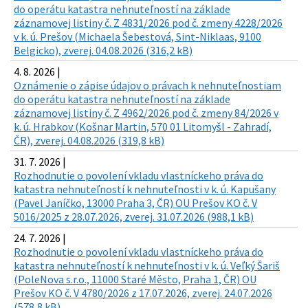
do operátu katastra nehnuteľností na základe
záznamovej listiny č. Z 4831/2026 pod č. zmeny 4228/2026
v k. ú. Prešov (Michaela Šebestová, Sint-Niklaas, 9100
Belgicko), zverej. 04.08.2026 (316,2 kB)
4. 8. 2026 |
Oznámenie o zápise údajov o právach k nehnuteľnostiam
do operátu katastra nehnuteľností na základe
záznamovej listiny č. Z 4962/2026 pod č. zmeny 84/2026 v
k. ú. Hrabkov (Košnar Martin, 570 01 Litomyšl - Zahradí,
ČR), zverej. 04.08.2026 (319,8 kB)
31. 7. 2026 |
Rozhodnutie o povolení vkladu vlastníckeho práva do
katastra nehnuteľností k nehnuteľnosti v k. ú. Kapušany
(Pavel Janíčko, 13000 Praha 3, ČR) OU Prešov KO č. V
5016/2025 z 28.07.2026, zverej. 31.07.2026 (988,1 kB)
24. 7. 2026 |
Rozhodnutie o povolení vkladu vlastníckeho práva do
katastra nehnuteľností k nehnuteľnosti v k. ú. Veľký Šariš
(PoleNova s.r.o., 11000 Staré Město, Praha 1, ČR) OU
Prešov KO č. V 4780/2026 z 17.07.2026, zverej. 24.07.2026
(578,8 kB)