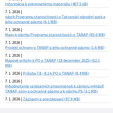
Informácia k zverejnenému materiálu (407,5 kB)
7. 1. 2026 |
návrh Programu starostlivosti o Tatranský národný park a
jeho ochranné pásmo (6,1 MB)
7. 1. 2026 |
Mapy k návrhu Programu starostlivosti o TANAP (65,0 MB)
7. 1. 2026 |
Projekt ochrany o TANAP a jeho ochranné pásmo (1,6 MB)
7. 1. 2026 |
Mapové prílohy k PO o TANAP (18 december 2025) (62,1
MB)
7. 1. 2026 |
Príloha 7.8 - 8.1 k PO o TANAP (8,4 MB)
7. 1. 2026 |
Vyhodnotenie vznesených pripomienok k zámeru vyhlásiť
TANAP, zóny a ochranné pásmo a k návrhu PS (3,1 MB)
7. 1. 2026 |
Záznamy z prerokovaní (97,9 MB)