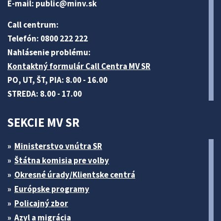
E-mail:
public@minv
.sk
Call centrum:
Telefón: 0800 222 222
Nahlásenie problému:
Kontaktný formulár Call Centra MV SR
PO, UT, ŠT, PIA: 8.00 - 16.00
STREDA: 8.00 - 17.00
SEKCIE MV SR
Ministerstvo vnútra SR
Štátna komisia pre volby
Okresné úrady/Klientske centrá
Európske programy
Policajný zbor
Azyl a migrácia