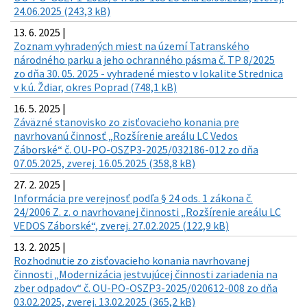
24.06.2025 (243,3 kB)
13. 6. 2025 |
Zoznam vyhradených miest na území Tatranského
národného parku a jeho ochranného pásma č. TP 8/2025
zo dňa 30. 05. 2025 - vyhradené miesto v lokalite Strednica
v k.ú. Ždiar, okres Poprad (748,1 kB)
16. 5. 2025 |
Záväzné stanovisko zo zisťovacieho konania pre
navrhovanú činnosť „Rozšírenie areálu LC Vedos
Záborské“ č. OU-PO-OSZP3-2025/032186-012 zo dňa
07.05.2025, zverej. 16.05.2025 (358,8 kB)
27. 2. 2025 |
Informácia pre verejnosť podľa § 24 ods. 1 zákona č.
24/2006 Z. z. o navrhovanej činnosti „Rozšírenie areálu LC
VEDOS Záborské“, zverej. 27.02.2025 (122,9 kB)
13. 2. 2025 |
Rozhodnutie zo zisťovacieho konania navrhovanej
činnosti „Modernizácia jestvujúcej činnosti zariadenia na
zber odpadov“ č. OU-PO-OSZP3-2025/020612-008 zo dňa
03.02.2025, zverej. 13.02.2025 (365,2 kB)