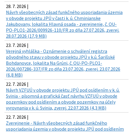
28. 7. 2026 |
Návrh všeobecných zásad funkčného usporiadania územia
v obvode projektu JPÚ v časti k. ú. Chminianske
Jakubovany, lokalita Hlavná osada - zverejnenie, č. OU-
PO-PLO1-2026/009926-110/FR zo dňa 27.07.2026, zverej.
28.07.2026 (17,9 MB)
23. 7. 2026 |
Verejná vyhláška - Oznámenie o schválení registra
pôvodného stavu v obvode projektu JPÚ v k.ú. Šarišské
Bohdanovce, lokalita Na Grúni, č. OU-PO-PLO1-
2026/007286-337/FR zo dňa 23.07.2026, zverej. 23.07.2026
(6,8 MB)
22. 7. 2026 |
Návrh VZFUÚ v obvode projektu JPÚ pod osídlením v k. ú.
Svinia - písomná a grafická časť návrhu VZFUÚ v obvode
pozemkov pod osídlením a obvode pozemkov na účely
vyrovnania v k. ú. Svinia, zverej. 22.07.2026 (4,3 MB)
22. 7. 2026 |
Zverejnenie - Návrh všeobecných zásad funkčného
usporiadania územia v obvode projektu JPÚ pod osídlením