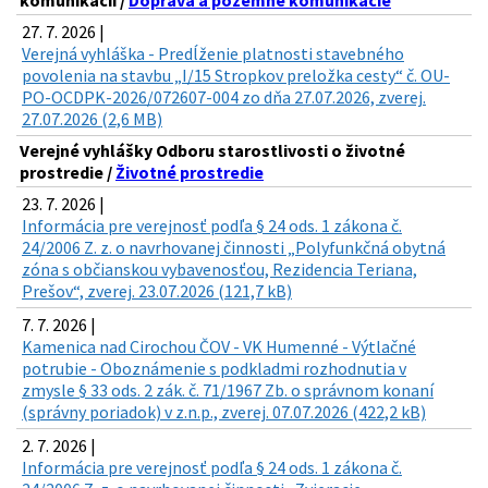
komunikácií /
Doprava a pozemné komunikácie
27. 7. 2026 |
Verejná vyhláška - Predĺženie platnosti stavebného
povolenia na stavbu „I/15 Stropkov preložka cesty“ č. OU-
PO-OCDPK-2026/072607-004 zo dňa 27.07.2026, zverej.
27.07.2026 (2,6 MB)
Verejné vyhlášky Odboru starostlivosti o životné
prostredie /
Životné prostredie
23. 7. 2026 |
Informácia pre verejnosť podľa § 24 ods. 1 zákona č.
24/2006 Z. z. o navrhovanej činnosti „Polyfunkčná obytná
zóna s občianskou vybavenosťou, Rezidencia Teriana,
Prešov“, zverej. 23.07.2026 (121,7 kB)
7. 7. 2026 |
Kamenica nad Cirochou ČOV - VK Humenné - Výtlačné
potrubie - Oboznámenie s podkladmi rozhodnutia v
zmysle § 33 ods. 2 zák. č. 71/1967 Zb. o správnom konaní
(správny poriadok) v z.n.p., zverej. 07.07.2026 (422,2 kB)
2. 7. 2026 |
Informácia pre verejnosť podľa § 24 ods. 1 zákona č.