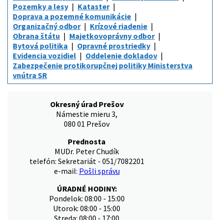
Pozemky a lesy
Kataster
Doprava a pozemné komunikácie
Organizačný odbor
Krízové riadenie
Obrana štátu
Majetkovoprávny odbor
Bytová politika
Opravné prostriedky
Evidencia vozidiel
Oddelenie dokladov
Zabezpečenie protikorupčnej politiky Ministerstva
vnútra SR
Okresný úrad Prešov
Námestie mieru 3,
080 01 Prešov
Prednosta
MUDr. Peter Chudík
telefón: Sekretariát - 051/7082201
e-mail:
Pošli správu
ÚRADNÉ HODINY:
Pondelok: 08:00 - 15:00
Utorok: 08:00 - 15:00
Streda: 08:00 - 17:00