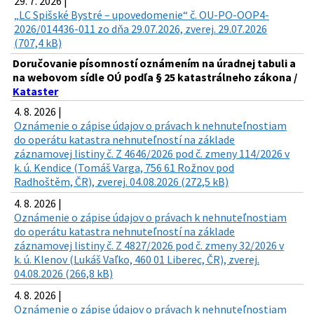
29. 7. 2026 |
„LC Spišské Bystré – upovedomenie“ č. OU-PO-OOP4-
2026/014436-011 zo dňa 29.07.2026, zverej. 29.07.2026
(707,4 kB)
Doručovanie písomností oznámením na úradnej tabuli a
na webovom sídle OÚ podľa § 25 katastrálneho zákona /
Kataster
4. 8. 2026 |
Oznámenie o zápise údajov o právach k nehnuteľnostiam
do operátu katastra nehnuteľností na základe
záznamovej listiny č. Z 4646/2026 pod č. zmeny 114/2026 v
k. ú. Kendice (Tomáš Varga, 756 61 Rožnov pod
Radhoštěm, ČR), zverej. 04.08.2026 (272,5 kB)
4. 8. 2026 |
Oznámenie o zápise údajov o právach k nehnuteľnostiam
do operátu katastra nehnuteľností na základe
záznamovej listiny č. Z 4827/2026 pod č. zmeny 32/2026 v
k. ú. Klenov (Lukáš Vaľko, 460 01 Liberec, ČR), zverej.
04.08.2026 (266,8 kB)
4. 8. 2026 |
Oznámenie o zápise údajov o právach k nehnuteľnostiam