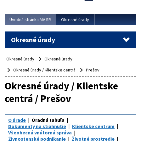
Novinky predstavili na...
Viac
Úvodná stránka MV SR
Okresné úrady
Okresné úrady
Okresné úrady
Okresné úrady
Okresné úrady / Klientske centrá
Prešov
Okresné úrady / Klientske
centrá / Prešov
O úrade
Úradná tabuľa
Dokumenty na stiahnutie
Klientske centrum
Všeobecná vnútorná správa
Živnostenské podnikanie
Životné prostredie