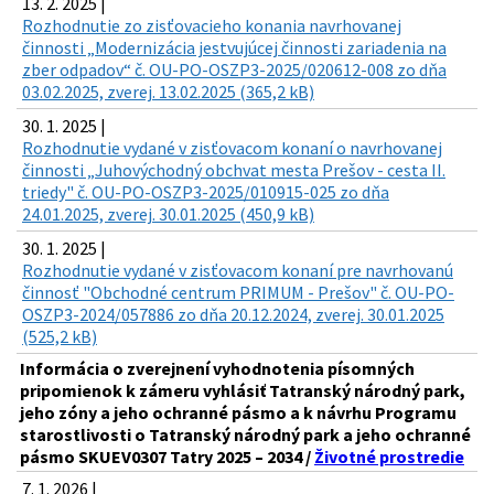
13. 2. 2025 |
Rozhodnutie zo zisťovacieho konania navrhovanej
činnosti „Modernizácia jestvujúcej činnosti zariadenia na
zber odpadov“ č. OU-PO-OSZP3-2025/020612-008 zo dňa
03.02.2025, zverej. 13.02.2025 (365,2 kB)
30. 1. 2025 |
Rozhodnutie vydané v zisťovacom konaní o navrhovanej
činnosti „Juhovýchodný obchvat mesta Prešov - cesta II.
triedy" č. OU-PO-OSZP3-2025/010915-025 zo dňa
24.01.2025, zverej. 30.01.2025 (450,9 kB)
30. 1. 2025 |
Rozhodnutie vydané v zisťovacom konaní pre navrhovanú
činnosť "Obchodné centrum PRIMUM - Prešov" č. OU-PO-
OSZP3-2024/057886 zo dňa 20.12.2024, zverej. 30.01.2025
(525,2 kB)
Informácia o zverejnení vyhodnotenia písomných
pripomienok k zámeru vyhlásiť Tatranský národný park,
jeho zóny a jeho ochranné pásmo a k návrhu Programu
starostlivosti o Tatranský národný park a jeho ochranné
pásmo SKUEV0307 Tatry 2025 – 2034 /
Životné prostredie
7. 1. 2026 |