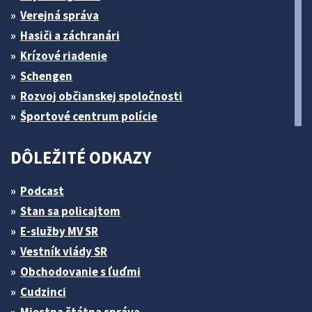
Verejná správa
Hasiči a záchranári
Krízové riadenie
Schengen
Rozvoj občianskej spoločnosti
Športové centrum polície
DÔLEŽITÉ ODKAZY
Podcast
Stan sa policajtom
E-služby MV SR
Vestník vlády SR
Obchodovanie s ľuďmi
Cudzinci