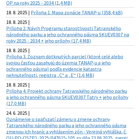
OP na roky 2025 - 2034 (1,4 MB)
18. 8. 2025 |
Príloha 1. Mapa zonácie TANAP-u (358,4 kB)
18. 8. 2025 |
Príloha 2. Návrh Programu starostlivosti Tatranského
národného parku a jeho ochranného pásma SKUEV0307 na
roky 2025 - 2034 + jeho prílohy (17,4 MB)
18. 8. 2025 |
Príloha 3. Zoznam dotknutých parciel (ktoré celé alebo
svojou časťou zasahujú do územia TANAP-u a jeho
ochranného pásma) podľa evidencie katastra
nehnuteľnosti, registra „C“ a „E“ (1,6 MB)
18. 8. 2025 |
Príloha 4. Projekt ochrany Tatranského národného parku
a jeho ochranného pásma SKUEV0307 Tatry + jeho prílohy
(17,0 MB)
24. 6. 2025 |
Oznámenie o späťvzatí zámeru o zmene ochrany
Tatranského národného parku a jeho ochranného pásma
zmenou ich hraníc a vyhlásením zón - Verejná vyhláška, č.
OU-PO-OSZP1-2025/047615-105 zo dňa 23.06.2025, zverej.