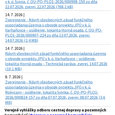
v k. ú. Svinia, č. OU-PO-PLO1-2026/000908-150 zo dňa
22.07.2026, zverej. 22.07.2026 (768,2 kB)
14. 7. 2026 |
Zverejnenie - Návrh všeobecných zásad funkčného
usporiadania územia v obvode projektu JPÚ v k. ú.
Varhaňovce – osídlenie, lokalita Horná osada, č. OU-PO-
PLO1-2026/000907-224 zo dňa 13.07.2026, zverej.
14.07.2026 (2,4 MB)
14. 7. 2026 |
Návrh všeobecných zásad funkčného usporiadania územia
v obvode projektu JPÚ v k. ú. Varhaňovce – osídlenie,
lokalita Horná osada – Technická správa, zverej. 14.07.2026
(10,1 MB)
8. 7. 2026 |
Zverejnenie - Návrh všeobecných zásad funkčného
usporiadania územia v obvode projektu JPÚ v k. ú.
Rokycany - osídlenie, lokalita Svinka, č. OU-PO-PLO1-
2026/000824-157 zo dňa 07.07.2026, zverej. 08.07.2026 (3,6
MB)
Verejné vyhlášky odboru cestnej dopravy a pozemných