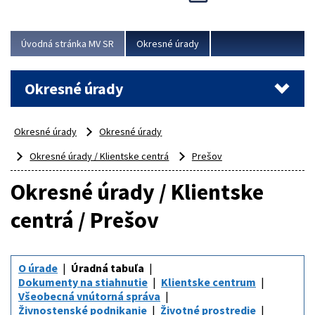
Novinky predstavili na...
Viac
Úvodná stránka MV SR
Okresné úrady
Okresné úrady
Okresné úrady
Okresné úrady
Okresné úrady / Klientske centrá
Prešov
Okresné úrady / Klientske
centrá / Prešov
O úrade
Úradná tabuľa
Dokumenty na stiahnutie
Klientske centrum
Všeobecná vnútorná správa
Živnostenské podnikanie
Životné prostredie