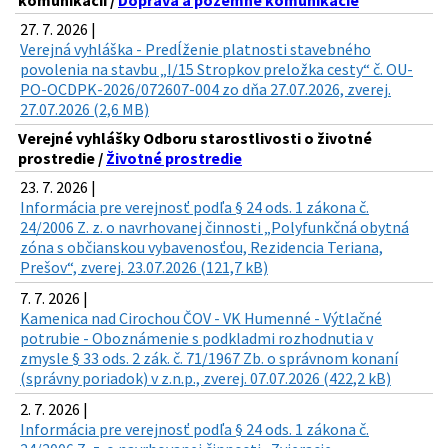
komunikácií /
Doprava a pozemné komunikácie
27. 7. 2026 |
Verejná vyhláška - Predĺženie platnosti stavebného
povolenia na stavbu „I/15 Stropkov preložka cesty“ č. OU-
PO-OCDPK-2026/072607-004 zo dňa 27.07.2026, zverej.
27.07.2026 (2,6 MB)
Verejné vyhlášky Odboru starostlivosti o životné
prostredie /
Životné prostredie
23. 7. 2026 |
Informácia pre verejnosť podľa § 24 ods. 1 zákona č.
24/2006 Z. z. o navrhovanej činnosti „Polyfunkčná obytná
zóna s občianskou vybavenosťou, Rezidencia Teriana,
Prešov“, zverej. 23.07.2026 (121,7 kB)
7. 7. 2026 |
Kamenica nad Cirochou ČOV - VK Humenné - Výtlačné
potrubie - Oboznámenie s podkladmi rozhodnutia v
zmysle § 33 ods. 2 zák. č. 71/1967 Zb. o správnom konaní
(správny poriadok) v z.n.p., zverej. 07.07.2026 (422,2 kB)
2. 7. 2026 |
Informácia pre verejnosť podľa § 24 ods. 1 zákona č.