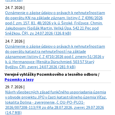
24. 7. 2026 |
Oznámenie o zápise údajov o právach k nehnuteľnostiam
do operátu KN na základe záznam. listiny č. Z 4396/2026
pod č. zm. 157, 81, 48/2026 v k. ú. Široké, Fričovce, Chmin.
Jakubovany (Spišák Martin, Velká Úpa, 542 21 Pec pod
Sněžkou, ČR), zv. 24.07.2026 (326,8 kB)
24. 7. 2026 |
Oznámenie o zápise údajov o právach k nehnuteľnostiam
do operátu katastra nehnuteľností na základe
záznamovej listiny č. Z 4710/2026 pod č. zmeny 51/2026 v
k. ú. Hermanovce (Renáta Dürschmied, 503 57 Starý
Bydžov, ČR), zverej. 24.07.2026 (281,9 kB)
Verejné vyhlášky Pozemkového a lesného odboru /
Pozemky a lesy
29. 7. 2026 |
Návrh všeobecných zásad funkčného usporiadania územia
v obvode projektu JPÚ v časti katastrálneho územia Víťaz,
lokalita Dolina - zverejnenie, č. OU-PO-PLO1-
2026/007208-113/FR zo dňa 28.07.2026, zverej. 29.07.2026
(14,7 MB)