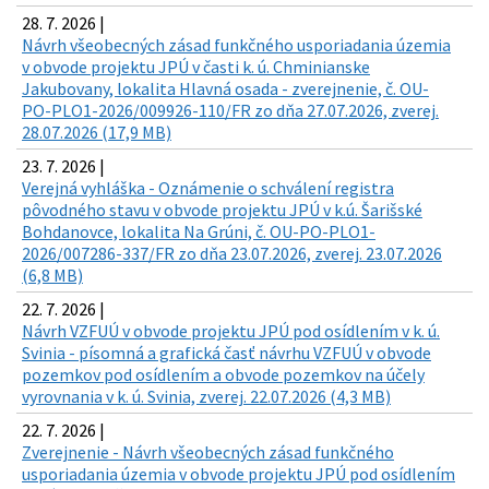
28. 7. 2026 |
Návrh všeobecných zásad funkčného usporiadania územia
v obvode projektu JPÚ v časti k. ú. Chminianske
Jakubovany, lokalita Hlavná osada - zverejnenie, č. OU-
PO-PLO1-2026/009926-110/FR zo dňa 27.07.2026, zverej.
28.07.2026 (17,9 MB)
23. 7. 2026 |
Verejná vyhláška - Oznámenie o schválení registra
pôvodného stavu v obvode projektu JPÚ v k.ú. Šarišské
Bohdanovce, lokalita Na Grúni, č. OU-PO-PLO1-
2026/007286-337/FR zo dňa 23.07.2026, zverej. 23.07.2026
(6,8 MB)
22. 7. 2026 |
Návrh VZFUÚ v obvode projektu JPÚ pod osídlením v k. ú.
Svinia - písomná a grafická časť návrhu VZFUÚ v obvode
pozemkov pod osídlením a obvode pozemkov na účely
vyrovnania v k. ú. Svinia, zverej. 22.07.2026 (4,3 MB)
22. 7. 2026 |
Zverejnenie - Návrh všeobecných zásad funkčného
usporiadania územia v obvode projektu JPÚ pod osídlením