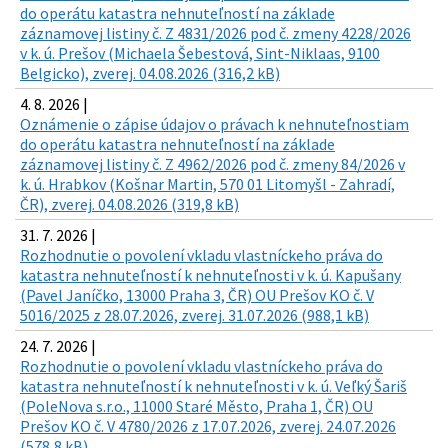
do operátu katastra nehnuteľností na základe
záznamovej listiny č. Z 4831/2026 pod č. zmeny 4228/2026
v k. ú. Prešov (Michaela Šebestová, Sint-Niklaas, 9100
Belgicko), zverej. 04.08.2026 (316,2 kB)
4. 8. 2026 |
Oznámenie o zápise údajov o právach k nehnuteľnostiam
do operátu katastra nehnuteľností na základe
záznamovej listiny č. Z 4962/2026 pod č. zmeny 84/2026 v
k. ú. Hrabkov (Košnar Martin, 570 01 Litomyšl - Zahradí,
ČR), zverej. 04.08.2026 (319,8 kB)
31. 7. 2026 |
Rozhodnutie o povolení vkladu vlastníckeho práva do
katastra nehnuteľností k nehnuteľnosti v k. ú. Kapušany
(Pavel Janíčko, 13000 Praha 3, ČR) OU Prešov KO č. V
5016/2025 z 28.07.2026, zverej. 31.07.2026 (988,1 kB)
24. 7. 2026 |
Rozhodnutie o povolení vkladu vlastníckeho práva do
katastra nehnuteľností k nehnuteľnosti v k. ú. Veľký Šariš
(PoleNova s.r.o., 11000 Staré Město, Praha 1, ČR) OU
Prešov KO č. V 4780/2026 z 17.07.2026, zverej. 24.07.2026
(578,8 kB)