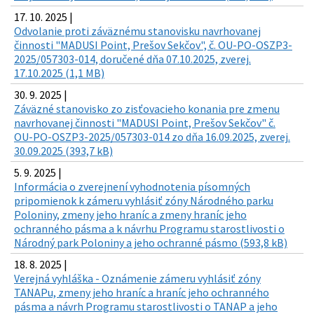
17. 10. 2025 |
Odvolanie proti záväznému stanovisku navrhovanej
činnosti "MADUSI Point, Prešov Sekčov", č. OU-PO-OSZP3-
2025/057303-014, doručené dňa 07.10.2025, zverej.
17.10.2025 (1,1 MB)
30. 9. 2025 |
Záväzné stanovisko zo zisťovacieho konania pre zmenu
navrhovanej činnosti "MADUSI Point, Prešov Sekčov" č.
OU-PO-OSZP3-2025/057303-014 zo dňa 16.09.2025, zverej.
30.09.2025 (393,7 kB)
5. 9. 2025 |
Informácia o zverejnení vyhodnotenia písomných
pripomienok k zámeru vyhlásiť zóny Národného parku
Poloniny, zmeny jeho hraníc a zmeny hraníc jeho
ochranného pásma a k návrhu Programu starostlivosti o
Národný park Poloniny a jeho ochranné pásmo (593,8 kB)
18. 8. 2025 |
Verejná vyhláška - Oznámenie zámeru vyhlásiť zóny
TANAPu, zmeny jeho hraníc a hraníc jeho ochranného
pásma a návrh Programu starostlivosti o TANAP a jeho