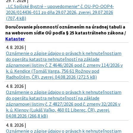
29. 7. 2026 |
„LC Spišské Bystré – upovedomenie“ č. OU-PO-OOP4-
2026/014436-011 zo dňa 29.07.2026, zverej. 29.07.2026
(707,4 kB)
Doručovanie písomností oznámením na úradnej tabuli a
na webovom sídle OÚ podľa § 25 katastrálneho zákona /
Kataster
4. 8. 2026 |
Oznámenie o zápise údajov o právach k nehnuteľnostiam
do operátu katastra nehnuteľností na základe
záznamovej listiny č. Z 4646/2026 pod č. zmeny 114/2026 v
k. ú. Kendice (Tomáš Varga, 756 61 Rožnov pod
Radhoštěm, ČR), zverej. 04.08.2026 (272,5 kB)
4. 8. 2026 |
Oznámenie o zápise údajov o právach k nehnuteľnostiam
do operátu katastra nehnuteľností na základe
záznamovej listiny č. Z 4827/2026 pod č. zmeny 32/2026 v
k. ú. Klenov (Lukáš Vaľko, 460 01 Liberec, ČR), zverej.
04.08.2026 (266,8 kB)
4. 8. 2026 |
Oznámenie o zápise údajov o právach k nehnuteľnostiam