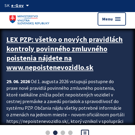
Preskocit na hlavný obsah
arrow_drop_down
SK
e-Gov
menu
Menu
Zastavit automatický posun upútavok
LEX PZP: všetko o nových pravidlách
kontroly povinného zmluvného
poistenia nájdete na
www.nepoistenevozidlo.sk
29. 06. 2026
Od 1. augusta 2026 vstupujú postupne do
praxe nové pravidlá povinného zmluvného poistenia,
ktoré radikálne znížia počet nepoistených vozidiel v
cestnej premávke a zavedú poriadok a spravodlivosť do
systému PZP. Občania nájdu všetky potrebné informácie
o zmenách na jednom mieste – novom oficiálnom portáli
https://nepoistenevozidlo.sk/, ktorý vznikol v spolupráci
Slovenskej kancelárie poisťovateľov (SKP), Slovenskej
pause_presentation
asociácie poisťovní (SLASPO) a Ministerstva vnútra SR.