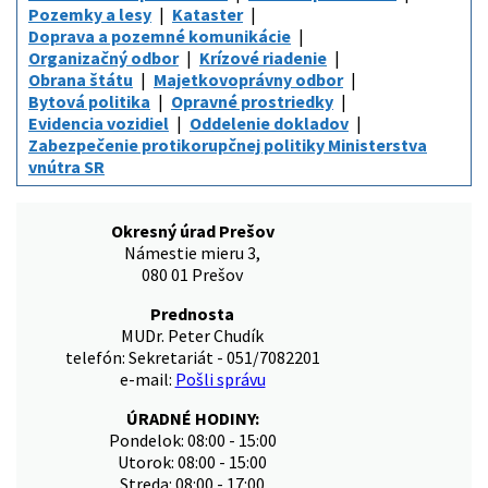
Pozemky a lesy
Kataster
Doprava a pozemné komunikácie
Organizačný odbor
Krízové riadenie
Obrana štátu
Majetkovoprávny odbor
Bytová politika
Opravné prostriedky
Evidencia vozidiel
Oddelenie dokladov
Zabezpečenie protikorupčnej politiky Ministerstva
vnútra SR
Okresný úrad Prešov
Námestie mieru 3,
080 01 Prešov
Prednosta
MUDr. Peter Chudík
telefón: Sekretariát - 051/7082201
e-mail:
Pošli správu
ÚRADNÉ HODINY:
Pondelok: 08:00 - 15:00
Utorok: 08:00 - 15:00
Streda: 08:00 - 17:00