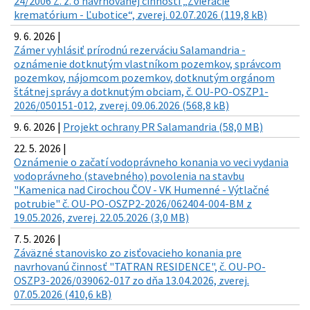
24/2006 Z. z. o navrhovanej činnosti „Zvieracie
krematórium - Ľubotice“, zverej. 02.07.2026 (119,8 kB)
9. 6. 2026 |
Zámer vyhlásiť prírodnú rezerváciu Salamandria -
oznámenie dotknutým vlastníkom pozemkov, správcom
pozemkov, nájomcom pozemkov, dotknutým orgánom
štátnej správy a dotknutým obciam, č. OU-PO-OSZP1-
2026/050151-012, zverej. 09.06.2026 (568,8 kB)
9. 6. 2026 |
Projekt ochrany PR Salamandria (58,0 MB)
22. 5. 2026 |
Oznámenie o začatí vodoprávneho konania vo veci vydania
vodoprávneho (stavebného) povolenia na stavbu
"Kamenica nad Cirochou ČOV - VK Humenné - Výtlačné
potrubie" č. OU-PO-OSZP2-2026/062404-004-BM z
19.05.2026, zverej. 22.05.2026 (3,0 MB)
7. 5. 2026 |
Záväzné stanovisko zo zisťovacieho konania pre
navrhovanú činnosť "TATRAN RESIDENCE", č. OU-PO-
OSZP3-2026/039062-017 zo dňa 13.04.2026, zverej.
07.05.2026 (410,6 kB)