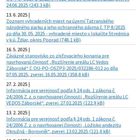
24.06.2025 (243,3 kB)
13. 6. 2025 |
Zoznam vyhradených miest na území Tatranského
národného parku a jeho ochranného pásma č. TP 8/2025
zo dňa 30. 05. 2025 - vyhradené miesto v lokalite Strednica
v k.ú. Ždiar, okres Poprad (748,1 kB)
16. 5. 2025 |
Záväzné stanovisko zo zisťovacieho konania pre
navrhovanú činnosť „Rozšírenie areálu LC Vedos
Záborské“ č. OU-PO-OSZP3-2025/032186-012 zo dňa
07.05.2025, zverej. 16.05.2025 (358,8 kB)
27. 2. 2025 |
Informácia pre verejnosť podľa § 24 ods. 1 zákona č.
24/2006 Z. z. o navrhovanej činnosti „Rozšírenie areálu LC
VEDOS Záborské“, zverej. 27.02.2025 (122,9 kB)
13. 2. 2025 |
Informácia pre verejnosť podľa § 24 ods. 1 zákona č.
24/2006 Z. z. o navrhovanej činnosti „Ložisko andezitu
Okružná - Borovník“, zverej. 13.02.2025 (121,0 kB)