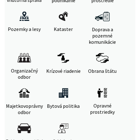
vnútorná správa
podnikanie
prostredie
Pozemky a lesy
Kataster
Doprava a
pozemné
komunikácie
Organizačný
Krízové riadenie
Obrana štátu
odbor
Opravné
Majetkovoprávny
Bytová politika
prostriedky
odbor