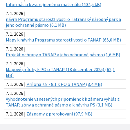
Informácia k zverejnenému materiálu (407,5 kB)
7. 1. 2026 |
návrh Programu starostlivosti o Tatranský národný park a
jeho ochranné pásmo (6,1 MB)
7. 1. 2026 |
Mapy k návrhu Programu starostlivosti o TANAP (65,0 MB)
7. 1. 2026 |
Projekt ochrany o TANAP a jeho ochranné pásmo (1,6 MB)
7. 1. 2026 |
Mapové prílohy k PO o TANAP (18 december 2025) (62,1
MB)
7. 1. 2026 |
Príloha 7.8 - 8.1 k PO o TANAP (8,4 MB)
7. 1. 2026 |
Vyhodnotenie vznesených pripomienok k zámeru vyhlásiť
TANAP, zóny a ochranné pásmo a k návrhu PS (3,1 MB)
7. 1. 2026 |
Záznamy z prerokovaní (97,9 MB)