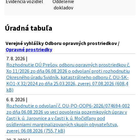
Evidencia vozidiel
Oddelenie
dokladov
Úradná tabuľa
Verejné vyhlášky Odboru opravných prostriedkov /
Opravné prostriedky
7. 8. 2026 |
Rozhodnutie OÚ Prešov, odboru opravných prostriedkov č.
Xo 11/2026 zo dňa 06.08.2026 o odvolaní proti rozhodnutiu
Okresného úradu Svidník, katastrálneho odboru č. OU-SK-
KO1-X 32/2024 zo dňa 25.03.2026, zverej. 07.08.2026 (608,4
kB)
6. 8. 2026 |
Rozhodnutie o odvolaní č. OU-PO-OOP6-2026/074694-002
zo dňa 06.08.2026 vo veci povolenia pozemkových úprav v
časti k. ú. Jarovnice a v časti k. ú. Močidľany pod
osídleniami marginalizovaných skupín obyvateľstva,
zverej. 06.08.2026 (755,7 kB)