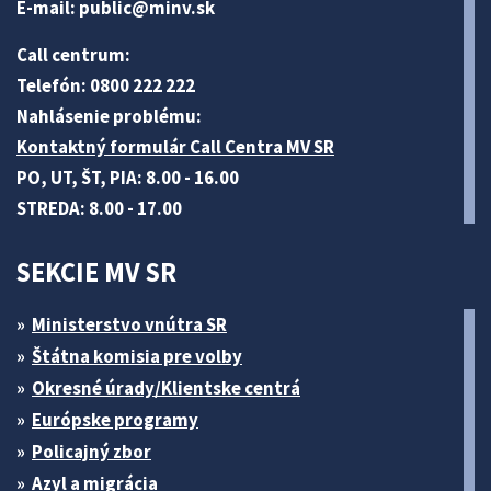
E-mail:
public@minv
.sk
Call centrum:
Telefón: 0800 222 222
Nahlásenie problému:
Kontaktný formulár Call Centra MV SR
PO, UT, ŠT, PIA: 8.00 - 16.00
STREDA: 8.00 - 17.00
SEKCIE MV SR
Ministerstvo vnútra SR
Štátna komisia pre volby
Okresné úrady/Klientske centrá
Európske programy
Policajný zbor
Azyl a migrácia