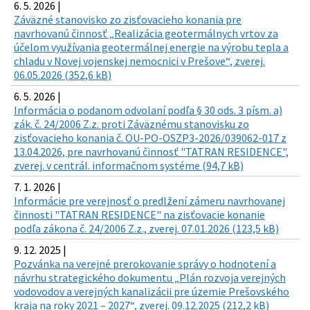
6. 5. 2026 |
Záväzné stanovisko zo zisťovacieho konania pre
navrhovanú činnosť „Realizácia geotermálnych vrtov za
účelom využívania geotermálnej energie na výrobu tepla a
chladu v Novej vojenskej nemocnici v Prešove“, zverej.
06.05.2026 (352,6 kB)
6. 5. 2026 |
Informácia o podanom odvolaní podľa § 30 ods. 3 písm. a)
zák. č. 24/2006 Z.z. proti Záväznému stanovisku zo
zisťovacieho konania č. OU-PO-OSZP3-2026/039062-017 z
13.04.2026, pre navrhovanú činnosť "TATRAN RESIDENCE",
zverej. v centrál. informačnom systéme (94,7 kB)
7. 1. 2026 |
Informácie pre verejnosť o predlžení zámeru navrhovanej
činnosti "TATRAN RESIDENCE" na zisťovacie konanie
podľa zákona č. 24/2006 Z.z., zverej. 07.01.2026 (123,5 kB)
9. 12. 2025 |
Pozvánka na verejné prerokovanie správy o hodnotení a
návrhu strategického dokumentu „Plán rozvoja verejných
vodovodov a verejných kanalizácii pre územie Prešovského
kraja na roky 2021 – 2027“, zverej. 09.12.2025 (212,2 kB)