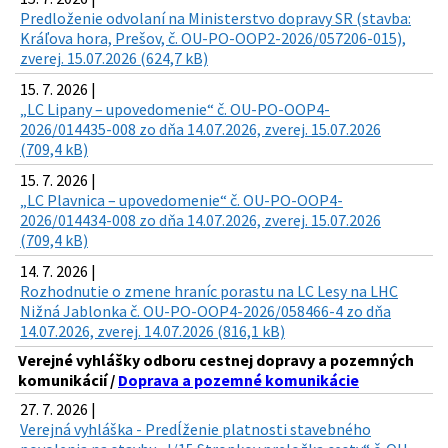
Predloženie odvolaní na Ministerstvo dopravy SR (stavba:
Kráľova hora, Prešov, č. OU-PO-OOP2-2026/057206-015),
zverej. 15.07.2026 (624,7 kB)
15. 7. 2026 |
„LC Lipany – upovedomenie“ č. OU-PO-OOP4-
2026/014435-008 zo dňa 14.07.2026, zverej. 15.07.2026
(709,4 kB)
15. 7. 2026 |
„LC Plavnica – upovedomenie“ č. OU-PO-OOP4-
2026/014434-008 zo dňa 14.07.2026, zverej. 15.07.2026
(709,4 kB)
14. 7. 2026 |
Rozhodnutie o zmene hraníc porastu na LC Lesy na LHC
Nižná Jablonka č. OU-PO-OOP4-2026/058466-4 zo dňa
14.07.2026, zverej. 14.07.2026 (816,1 kB)
Verejné vyhlášky odboru cestnej dopravy a pozemných
komunikácií /
Doprava a pozemné komunikácie
27. 7. 2026 |
Verejná vyhláška - Predĺženie platnosti stavebného