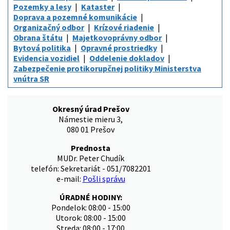
Pozemky a lesy
Kataster
Doprava a pozemné komunikácie
Organizačný odbor
Krízové riadenie
Obrana štátu
Majetkovoprávny odbor
Bytová politika
Opravné prostriedky
Evidencia vozidiel
Oddelenie dokladov
Zabezpečenie protikorupčnej politiky Ministerstva
vnútra SR
Okresný úrad Prešov
Námestie mieru 3,
080 01 Prešov
Prednosta
MUDr. Peter Chudík
telefón: Sekretariát - 051/7082201
e-mail:
Pošli správu
ÚRADNÉ HODINY:
Pondelok: 08:00 - 15:00
Utorok: 08:00 - 15:00
Streda: 08:00 - 17:00