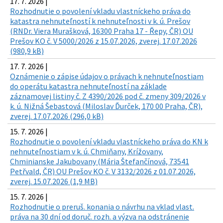
17. 7. 2026 |
Rozhodnutie o povolení vkladu vlastníckeho práva do
katastra nehnuteľností k nehnuteľnosti v k. ú. Prešov
(RNDr. Viera Murašková, 16300 Praha 17 - Řepy, ČR) OU
Prešov KO č. V 5000/2026 z 15.07.2026, zverej. 17.07.2026
(980,9 kB)
17. 7. 2026 |
Oznámenie o zápise údajov o právach k nehnuteľnostiam
do operátu katastra nehnuteľností na základe
záznamovej listiny č. Z 4390/2026 pod č. zmeny 309/2026 v
k. ú. Nižná Šebastová (Miloslav Ďurček, 170 00 Praha, ČR),
zverej. 17.07.2026 (296,0 kB)
15. 7. 2026 |
Rozhodnutie o povolení vkladu vlastníckeho práva do KN k
nehnuteľnostiam v k. ú. Chmiňany, Krížovany,
Chminianske Jakubovany (Mária Štefančínová, 73541
Petřvald, ČR) OU Prešov KO č. V 3132/2026 z 01.07.2026,
zverej. 15.07.2026 (1,9 MB)
15. 7. 2026 |
Rozhodnutie o preruš. konania o návrhu na vklad vlast.
práva na 30 dní od doruč. rozh. a výzva na odstránenie