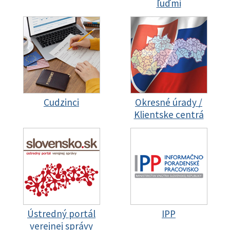
ľuďmi
Cudzinci
Okresné úrady /
Klientske centrá
Ústredný portál
IPP
verejnej správy