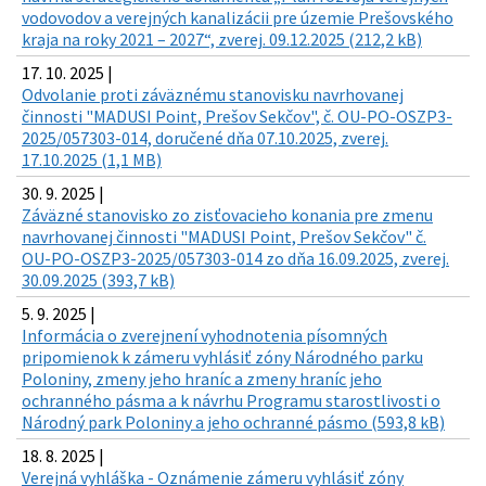
vodovodov a verejných kanalizácii pre územie Prešovského
kraja na roky 2021 – 2027“, zverej. 09.12.2025 (212,2 kB)
17. 10. 2025 |
Odvolanie proti záväznému stanovisku navrhovanej
činnosti "MADUSI Point, Prešov Sekčov", č. OU-PO-OSZP3-
2025/057303-014, doručené dňa 07.10.2025, zverej.
17.10.2025 (1,1 MB)
30. 9. 2025 |
Záväzné stanovisko zo zisťovacieho konania pre zmenu
navrhovanej činnosti "MADUSI Point, Prešov Sekčov" č.
OU-PO-OSZP3-2025/057303-014 zo dňa 16.09.2025, zverej.
30.09.2025 (393,7 kB)
5. 9. 2025 |
Informácia o zverejnení vyhodnotenia písomných
pripomienok k zámeru vyhlásiť zóny Národného parku
Poloniny, zmeny jeho hraníc a zmeny hraníc jeho
ochranného pásma a k návrhu Programu starostlivosti o
Národný park Poloniny a jeho ochranné pásmo (593,8 kB)
18. 8. 2025 |
Verejná vyhláška - Oznámenie zámeru vyhlásiť zóny