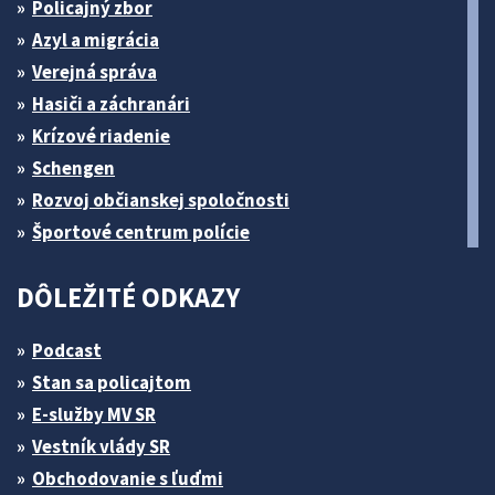
Policajný zbor
Azyl a migrácia
Verejná správa
Hasiči a záchranári
Krízové riadenie
Schengen
Rozvoj občianskej spoločnosti
Športové centrum polície
DÔLEŽITÉ ODKAZY
Podcast
Stan sa policajtom
E-služby MV SR
Vestník vlády SR
Obchodovanie s ľuďmi