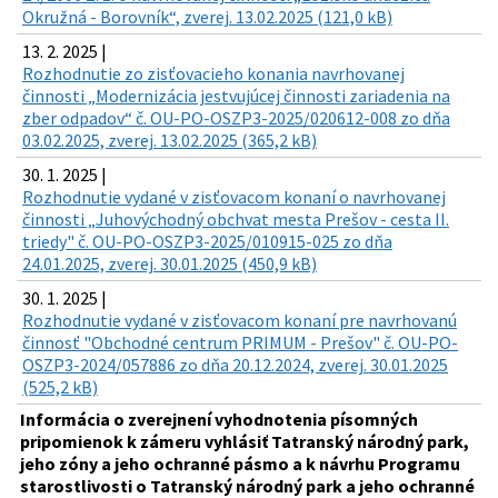
Okružná - Borovník“, zverej. 13.02.2025 (121,0 kB)
13. 2. 2025 |
Rozhodnutie zo zisťovacieho konania navrhovanej
činnosti „Modernizácia jestvujúcej činnosti zariadenia na
zber odpadov“ č. OU-PO-OSZP3-2025/020612-008 zo dňa
03.02.2025, zverej. 13.02.2025 (365,2 kB)
30. 1. 2025 |
Rozhodnutie vydané v zisťovacom konaní o navrhovanej
činnosti „Juhovýchodný obchvat mesta Prešov - cesta II.
triedy" č. OU-PO-OSZP3-2025/010915-025 zo dňa
24.01.2025, zverej. 30.01.2025 (450,9 kB)
30. 1. 2025 |
Rozhodnutie vydané v zisťovacom konaní pre navrhovanú
činnosť "Obchodné centrum PRIMUM - Prešov" č. OU-PO-
OSZP3-2024/057886 zo dňa 20.12.2024, zverej. 30.01.2025
(525,2 kB)
Informácia o zverejnení vyhodnotenia písomných
pripomienok k zámeru vyhlásiť Tatranský národný park,
jeho zóny a jeho ochranné pásmo a k návrhu Programu
starostlivosti o Tatranský národný park a jeho ochranné