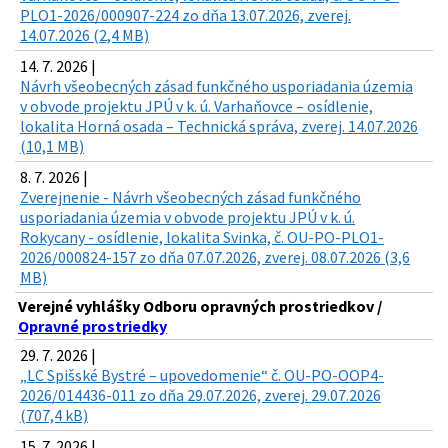
PLO1-2026/000907-224 zo dňa 13.07.2026, zverej.
14.07.2026 (2,4 MB)
14. 7. 2026 |
Návrh všeobecných zásad funkčného usporiadania územia
v obvode projektu JPÚ v k. ú. Varhaňovce – osídlenie,
lokalita Horná osada – Technická správa, zverej. 14.07.2026
(10,1 MB)
8. 7. 2026 |
Zverejnenie - Návrh všeobecných zásad funkčného
usporiadania územia v obvode projektu JPÚ v k. ú.
Rokycany - osídlenie, lokalita Svinka, č. OU-PO-PLO1-
2026/000824-157 zo dňa 07.07.2026, zverej. 08.07.2026 (3,6
MB)
Verejné vyhlášky Odboru opravných prostriedkov /
Opravné prostriedky
29. 7. 2026 |
„LC Spišské Bystré – upovedomenie“ č. OU-PO-OOP4-
2026/014436-011 zo dňa 29.07.2026, zverej. 29.07.2026
(707,4 kB)
15. 7. 2026 |