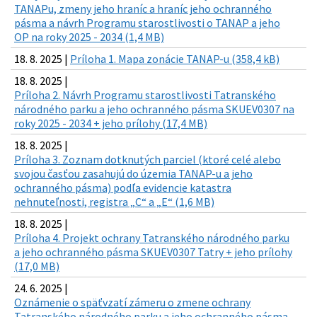
TANAPu, zmeny jeho hraníc a hraníc jeho ochranného
pásma a návrh Programu starostlivosti o TANAP a jeho
OP na roky 2025 - 2034 (1,4 MB)
18. 8. 2025 |
Príloha 1. Mapa zonácie TANAP-u (358,4 kB)
18. 8. 2025 |
Príloha 2. Návrh Programu starostlivosti Tatranského
národného parku a jeho ochranného pásma SKUEV0307 na
roky 2025 - 2034 + jeho prílohy (17,4 MB)
18. 8. 2025 |
Príloha 3. Zoznam dotknutých parciel (ktoré celé alebo
svojou časťou zasahujú do územia TANAP-u a jeho
ochranného pásma) podľa evidencie katastra
nehnuteľnosti, registra „C“ a „E“ (1,6 MB)
18. 8. 2025 |
Príloha 4. Projekt ochrany Tatranského národného parku
a jeho ochranného pásma SKUEV0307 Tatry + jeho prílohy
(17,0 MB)
24. 6. 2025 |
Oznámenie o späťvzatí zámeru o zmene ochrany
Tatranského národného parku a jeho ochranného pásma