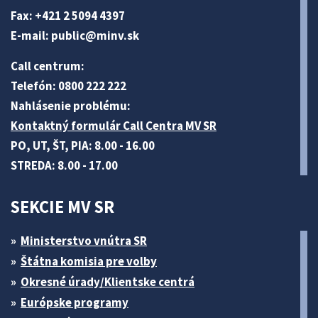
Fax: +421 2 5094 4397
E-mail:
public@minv
.sk
Call centrum:
Telefón: 0800 222 222
Nahlásenie problému:
Kontaktný formulár Call Centra MV SR
PO, UT, ŠT, PIA: 8.00 - 16.00
STREDA: 8.00 - 17.00
SEKCIE MV SR
Ministerstvo vnútra SR
Štátna komisia pre volby
Okresné úrady/Klientske centrá
Európske programy