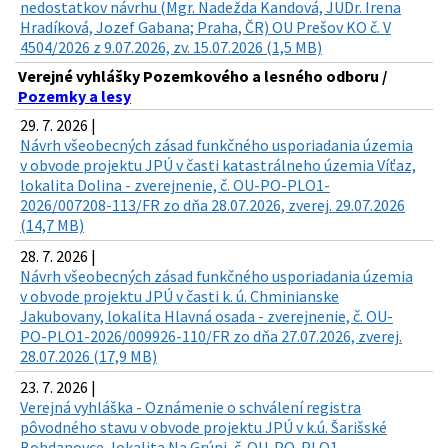
nedostatkov návrhu (Mgr. Nadežda Kandová, JUDr. Irena
Hradíková, Jozef Gabana; Praha, ČR) OU Prešov KO č. V
4504/2026 z 9.07.2026, zv. 15.07.2026 (1,5 MB)
Verejné vyhlášky Pozemkového a lesného odboru /
Pozemky a lesy
29. 7. 2026 |
Návrh všeobecných zásad funkčného usporiadania územia
v obvode projektu JPÚ v časti katastrálneho územia Víťaz,
lokalita Dolina - zverejnenie, č. OU-PO-PLO1-
2026/007208-113/FR zo dňa 28.07.2026, zverej. 29.07.2026
(14,7 MB)
28. 7. 2026 |
Návrh všeobecných zásad funkčného usporiadania územia
v obvode projektu JPÚ v časti k. ú. Chminianske
Jakubovany, lokalita Hlavná osada - zverejnenie, č. OU-
PO-PLO1-2026/009926-110/FR zo dňa 27.07.2026, zverej.
28.07.2026 (17,9 MB)
23. 7. 2026 |
Verejná vyhláška - Oznámenie o schválení registra
pôvodného stavu v obvode projektu JPÚ v k.ú. Šarišské
Bohdanovce, lokalita Na Grúni, č. OU-PO-PLO1-