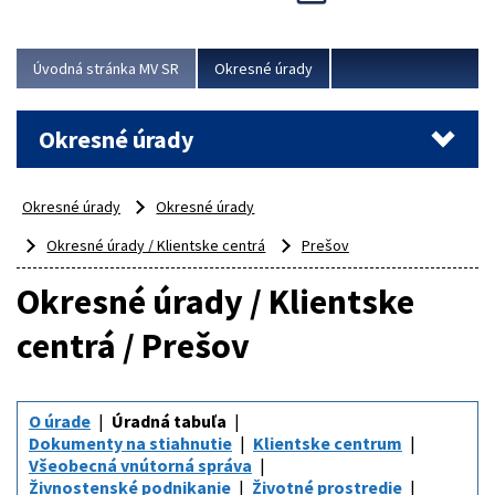
Novinky predstavili na...
Viac
Úvodná stránka MV SR
Okresné úrady
Okresné úrady
Okresné úrady
Okresné úrady
Okresné úrady / Klientske centrá
Prešov
Okresné úrady / Klientske
centrá / Prešov
O úrade
Úradná tabuľa
Dokumenty na stiahnutie
Klientske centrum
Všeobecná vnútorná správa
Živnostenské podnikanie
Životné prostredie