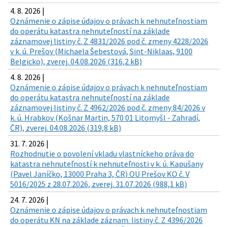
4. 8. 2026 |
Oznámenie o zápise údajov o právach k nehnuteľnostiam
do operátu katastra nehnuteľností na základe
záznamovej listiny č. Z 4831/2026 pod č. zmeny 4228/2026
v k. ú. Prešov (Michaela Šebestová, Sint-Niklaas, 9100
Belgicko), zverej. 04.08.2026 (316,2 kB)
4. 8. 2026 |
Oznámenie o zápise údajov o právach k nehnuteľnostiam
do operátu katastra nehnuteľností na základe
záznamovej listiny č. Z 4962/2026 pod č. zmeny 84/2026 v
k. ú. Hrabkov (Košnar Martin, 570 01 Litomyšl - Zahradí,
ČR), zverej. 04.08.2026 (319,8 kB)
31. 7. 2026 |
Rozhodnutie o povolení vkladu vlastníckeho práva do
katastra nehnuteľností k nehnuteľnosti v k. ú. Kapušany
(Pavel Janíčko, 13000 Praha 3, ČR) OU Prešov KO č. V
5016/2025 z 28.07.2026, zverej. 31.07.2026 (988,1 kB)
24. 7. 2026 |
Oznámenie o zápise údajov o právach k nehnuteľnostiam
do operátu KN na základe záznam. listiny č. Z 4396/2026