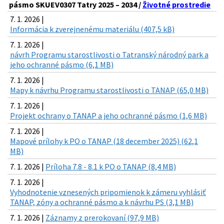
pásmo SKUEV0307 Tatry 2025 – 2034 /
Životné prostredie
7. 1. 2026 |
Informácia k zverejnenému materiálu (407,5 kB)
7. 1. 2026 |
návrh Programu starostlivosti o Tatranský národný park a
jeho ochranné pásmo (6,1 MB)
7. 1. 2026 |
Mapy k návrhu Programu starostlivosti o TANAP (65,0 MB)
7. 1. 2026 |
Projekt ochrany o TANAP a jeho ochranné pásmo (1,6 MB)
7. 1. 2026 |
Mapové prílohy k PO o TANAP (18 december 2025) (62,1
MB)
7. 1. 2026 |
Príloha 7.8 - 8.1 k PO o TANAP (8,4 MB)
7. 1. 2026 |
Vyhodnotenie vznesených pripomienok k zámeru vyhlásiť
TANAP, zóny a ochranné pásmo a k návrhu PS (3,1 MB)
7. 1. 2026 |
Záznamy z prerokovaní (97,9 MB)