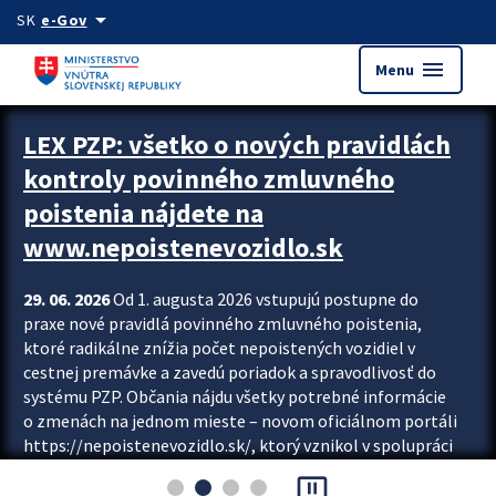
Preskocit na hlavný obsah
arrow_drop_down
SK
e-Gov
menu
Menu
Zastavit automatický posun upútavok
LEX PZP: všetko o nových pravidlách
kontroly povinného zmluvného
poistenia nájdete na
www.nepoistenevozidlo.sk
29. 06. 2026
Od 1. augusta 2026 vstupujú postupne do
praxe nové pravidlá povinného zmluvného poistenia,
ktoré radikálne znížia počet nepoistených vozidiel v
cestnej premávke a zavedú poriadok a spravodlivosť do
systému PZP. Občania nájdu všetky potrebné informácie
o zmenách na jednom mieste – novom oficiálnom portáli
https://nepoistenevozidlo.sk/, ktorý vznikol v spolupráci
Slovenskej kancelárie poisťovateľov (SKP), Slovenskej
pause_presentation
asociácie poisťovní (SLASPO) a Ministerstva vnútra SR.