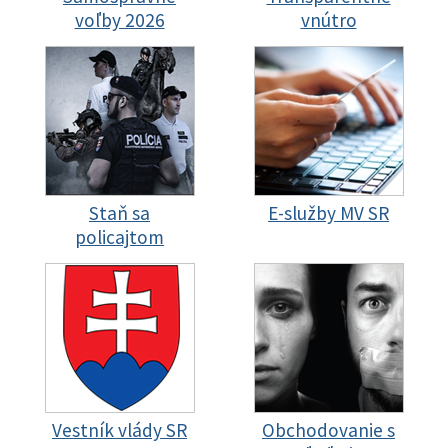
voľby 2026
vnútro
Staň sa
E-služby MV SR
policajtom
Vestník vlády SR
Obchodovanie s