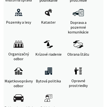
vnútorná správa
podnikanie
prostredie
Pozemky a lesy
Kataster
Doprava a
pozemné
komunikácie
Organizačný
Krízové riadenie
Obrana štátu
odbor
Opravné
Majetkovoprávny
Bytová politika
prostriedky
odbor