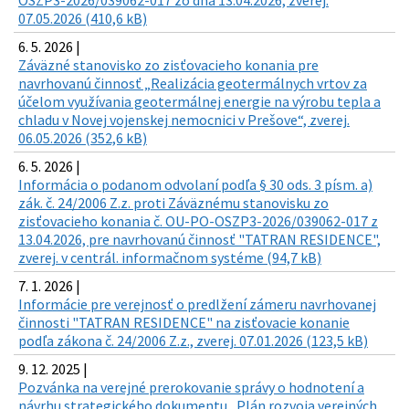
OSZP3-2026/039062-017 zo dňa 13.04.2026, zverej.
07.05.2026 (410,6 kB)
6. 5. 2026 |
Záväzné stanovisko zo zisťovacieho konania pre
navrhovanú činnosť „Realizácia geotermálnych vrtov za
účelom využívania geotermálnej energie na výrobu tepla a
chladu v Novej vojenskej nemocnici v Prešove“, zverej.
06.05.2026 (352,6 kB)
6. 5. 2026 |
Informácia o podanom odvolaní podľa § 30 ods. 3 písm. a)
zák. č. 24/2006 Z.z. proti Záväznému stanovisku zo
zisťovacieho konania č. OU-PO-OSZP3-2026/039062-017 z
13.04.2026, pre navrhovanú činnosť "TATRAN RESIDENCE",
zverej. v centrál. informačnom systéme (94,7 kB)
7. 1. 2026 |
Informácie pre verejnosť o predlžení zámeru navrhovanej
činnosti "TATRAN RESIDENCE" na zisťovacie konanie
podľa zákona č. 24/2006 Z.z., zverej. 07.01.2026 (123,5 kB)
9. 12. 2025 |
Pozvánka na verejné prerokovanie správy o hodnotení a
návrhu strategického dokumentu „Plán rozvoja verejných