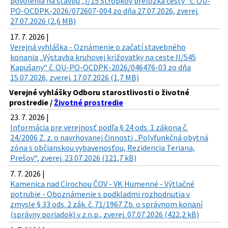
povolenia na stavbu „I/15 Stropkov preložka cesty“ č. OU-
PO-OCDPK-2026/072607-004 zo dňa 27.07.2026, zverej.
27.07.2026 (2,6 MB)
17. 7. 2026 |
Verejná vyhláška - Oznámenie o začatí stavebného
konania „Výstavba kruhovej križovatky na ceste II/545
Kapušany“ č. OU-PO-OCDPK-2026/046476-03 zo dňa
15.07.2026, zverej. 17.07.2026 (1,7 MB)
Verejné vyhlášky Odboru starostlivosti o životné
prostredie /
Životné prostredie
23. 7. 2026 |
Informácia pre verejnosť podľa § 24 ods. 1 zákona č.
24/2006 Z. z. o navrhovanej činnosti „Polyfunkčná obytná
zóna s občianskou vybavenosťou, Rezidencia Teriana,
Prešov“, zverej. 23.07.2026 (121,7 kB)
7. 7. 2026 |
Kamenica nad Cirochou ČOV - VK Humenné - Výtlačné
potrubie - Oboznámenie s podkladmi rozhodnutia v
zmysle § 33 ods. 2 zák. č. 71/1967 Zb. o správnom konaní
(správny poriadok) v z.n.p., zverej. 07.07.2026 (422,2 kB)