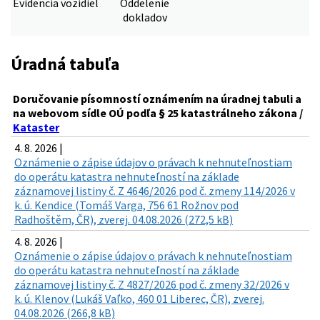
Evidencia vozidiel
Oddelenie
dokladov
Úradná tabuľa
Doručovanie písomností oznámením na úradnej tabuli a
na webovom sídle OÚ podľa § 25 katastrálneho zákona /
Kataster
4. 8. 2026 |
Oznámenie o zápise údajov o právach k nehnuteľnostiam
do operátu katastra nehnuteľností na základe
záznamovej listiny č. Z 4646/2026 pod č. zmeny 114/2026 v
k. ú. Kendice (Tomáš Varga, 756 61 Rožnov pod
Radhoštěm, ČR), zverej. 04.08.2026 (272,5 kB)
4. 8. 2026 |
Oznámenie o zápise údajov o právach k nehnuteľnostiam
do operátu katastra nehnuteľností na základe
záznamovej listiny č. Z 4827/2026 pod č. zmeny 32/2026 v
k. ú. Klenov (Lukáš Vaľko, 460 01 Liberec, ČR), zverej.
04.08.2026 (266,8 kB)