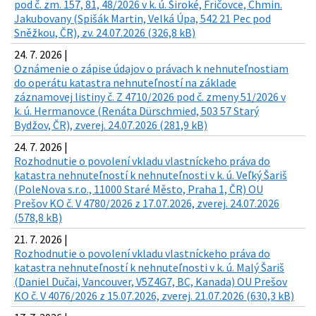
pod č. zm. 157, 81, 48/2026 v k. ú. Široké, Fričovce, Chmin.
Jakubovany (Spišák Martin, Velká Úpa, 542 21 Pec pod
Sněžkou, ČR), zv. 24.07.2026 (326,8 kB)
24. 7. 2026 |
Oznámenie o zápise údajov o právach k nehnuteľnostiam
do operátu katastra nehnuteľností na základe
záznamovej listiny č. Z 4710/2026 pod č. zmeny 51/2026 v
k. ú. Hermanovce (Renáta Dürschmied, 503 57 Starý
Bydžov, ČR), zverej. 24.07.2026 (281,9 kB)
24. 7. 2026 |
Rozhodnutie o povolení vkladu vlastníckeho práva do
katastra nehnuteľností k nehnuteľnosti v k. ú. Veľký Šariš
(PoleNova s.r.o., 11000 Staré Město, Praha 1, ČR) OU
Prešov KO č. V 4780/2026 z 17.07.2026, zverej. 24.07.2026
(578,8 kB)
21. 7. 2026 |
Rozhodnutie o povolení vkladu vlastníckeho práva do
katastra nehnuteľností k nehnuteľnosti v k. ú. Malý Šariš
(Daniel Dučai, Vancouver, V5Z4G7, BC, Kanada) OU Prešov
KO č. V 4076/2026 z 15.07.2026, zverej. 21.07.2026 (630,3 kB)