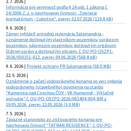
2. 7. 2026 |
Informácia pre verejnosť podľa § 24 ods. 1 zákona č.
24/2006 Z. z. o navrhovanej činnosti „Zvieracie
krematórium - Ľubotice“, zverej. 02.07.2026 (119,8 kB)
9. 6. 2026 |
Zámer vyhlásiť prírodnú rezerváciu Salamandria -
oznámenie dotknutým vlastníkom pozemkov, správcom
pozemkov, nájomcom pozemkov, dotknutým orgánom
štátnej správy a dotknutým obciam, č. OU-PO-OSZP1-
2026/050151-012, zverej. 09.06.2026 (568,8 kB)
9. 6. 2026 |
Projekt ochrany PR Salamandria (58,0 MB)
22. 5. 2026 |
Oznámenie o začatí vodoprávneho konania vo veci vydania
vodoprávneho (stavebného) povolenia na stavbu
"Kamenica nad Cirochou ČOV - VK Humenné - Výtlačné
potrubie" č. OU-PO-OSZP2-2026/062404-004-BM z
19.05.2026, zverej. 22.05.2026 (3,0 MB)
7. 5. 2026 |
Záväzné stanovisko zo zisťovacieho konania pre
navrhovanú činnosť "TATRAN RESIDENCE", č. OU-PO-