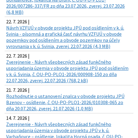
2026/007286-337/FR zo dňa 23.07.2026, zverej. 23.07.2026
(6,8 MB)
22. 7. 2026 |
Návrh VZFUÚ v obvode projektu JPÚ pod osídlením v k. ú.
Svinia - písomná a grafická časť návrhu VZFUÚ v obvode
pozemkov pod osídlením a obvode pozemkov na účely
vyrovnania v k. ú. Svinia, zverej. 22.07.2026 (4,3 MB)
22. 7. 2026 |
Zverejnenie - Návrh všeobecných zásad funkčného
usporiadania územia v obvode projektu JPÚ pod osídlením
v k. ú. Svinia, č. OU-PO-PLO1-2026/000908-150 zo dňa
22.07.2026, zverej. 22.07.2026 (768,2 kB)
21. 7. 2026 |
Rozhodnutie o ustanovení znalca v obvode projektu JPÚ
Bzenov – osídlenie, č. OU-PO-PLO1-2026/010308-065 zo
dňa 20.07.2026, zverej. 21.07.2026 (1,0 MB)
14. 7. 2026 |
Zverejnenie - Návrh všeobecných zásad funkčného
usporiadania územia v obvode projektu JPÚ v k. ú.
Varhaňovce – osídlenie, lokalita Horná osada, č. OU-PO-