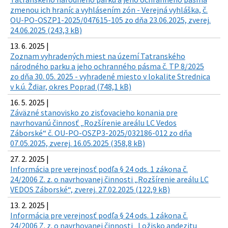
zmenou ich hraníc a vyhlásením zón - Verejná vyhláška, č.
OU-PO-OSZP1-2025/047615-105 zo dňa 23.06.2025, zverej.
24.06.2025 (243,3 kB)
13. 6. 2025 |
Zoznam vyhradených miest na území Tatranského
národného parku a jeho ochranného pásma č. TP 8/2025
zo dňa 30. 05. 2025 - vyhradené miesto v lokalite Strednica
v k.ú. Ždiar, okres Poprad (748,1 kB)
16. 5. 2025 |
Záväzné stanovisko zo zisťovacieho konania pre
navrhovanú činnosť „Rozšírenie areálu LC Vedos
Záborské“ č. OU-PO-OSZP3-2025/032186-012 zo dňa
07.05.2025, zverej. 16.05.2025 (358,8 kB)
27. 2. 2025 |
Informácia pre verejnosť podľa § 24 ods. 1 zákona č.
24/2006 Z. z. o navrhovanej činnosti „Rozšírenie areálu LC
VEDOS Záborské“, zverej. 27.02.2025 (122,9 kB)
13. 2. 2025 |
Informácia pre verejnosť podľa § 24 ods. 1 zákona č.
24/2006 Z. z. o navrhovanej činnosti „Ložisko andezitu