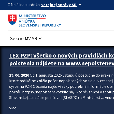
Preskocit na hlavný obsah
arrow_drop_down
verejnej správy SR
Oficiálna stránka
Sekcie MV SR
keyboard_arrow_down
Zastavit automatický posun upútavok
LEX PZP: všetko o nových pravidlách 
poistenia nájdete na www.nepoistenev
29. 06. 2026
Od 1. augusta 2026 vstupujú postupne do praxe 
ktoré radikálne znížia počet nepoistených vozidiel v cestne
systému PZP. Občania nájdu všetky potrebné informácie o 
portáli https://nepoistenevozidlo.sk/, ktorý vznikol v spolu
Slovenskej asociácie poisťovní (SLASPO) a Ministerstva vnútra
Viac