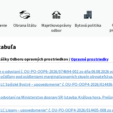
denie
Obrana štátu
Majetkovoprávny
Bytová politika
pr
odbor
tabuľa
lášky Odboru opravných prostriedkov /
Opravné prostriedky
o odvolaní č. OU-PO-OOP6-2026/074694-002 zo dňa 06.08.2026 vo v
. Močidľany pod osídleniami marginalizovaných skupín obyvateľstva, 
„LC Spišské Bystré – upovedomenie“ č. OU-PO-OOP4-2026/014436-011
odvolaní na Ministerstvo dopravy SR (stavba: Kráľova hora, Prešo
„LC Lipany – upovedomenie“ č. OU-PO-OOP4-2026/014435-008 zo dňa 