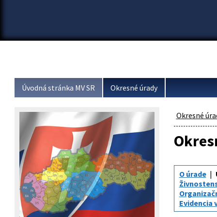
Úvodná stránka MV SR
Okresné úrady
Okresné úra
Okresn
O úrade
Živnosten
Organizač
Evidencia 