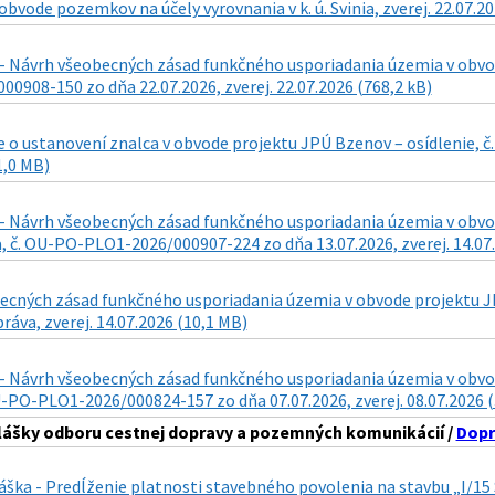
obvode pozemkov na účely vyrovnania v k. ú. Svinia, zverej. 22.07.2
- Návrh všeobecných zásad funkčného usporiadania územia v obvode
0908-150 zo dňa 22.07.2026, zverej. 22.07.2026 (768,2 kB)
 o ustanovení znalca v obvode projektu JPÚ Bzenov – osídlenie, č
1,0 MB)
- Návrh všeobecných zásad funkčného usporiadania územia v obvode 
 č. OU-PO-PLO1-2026/000907-224 zo dňa 13.07.2026, zverej. 14.07.
cných zásad funkčného usporiadania územia v obvode projektu JPÚ 
ráva, zverej. 14.07.2026 (10,1 MB)
- Návrh všeobecných zásad funkčného usporiadania územia v obvode 
U-PO-PLO1-2026/000824-157 zo dňa 07.07.2026, zverej. 08.07.2026 
lášky odboru cestnej dopravy a pozemných komunikácií /
Dopr
láška - Predĺženie platnosti stavebného povolenia na stavbu „I/