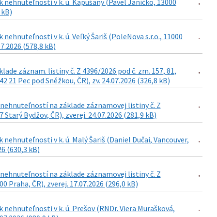
 nehnuteľnosti v k. ú. Kapušany (Pavel Janíčko, 13000
 kB)
ehnuteľnosti v k. ú. Veľký Šariš (PoleNova s.r.o., 11000
07.2026 (578,8 kB)
de záznam. listiny č. Z 4396/2026 pod č. zm. 157, 81,
42 21 Pec pod Sněžkou, ČR), zv. 24.07.2026 (326,8 kB)
ehnuteľností na základe záznamovej listiny č. Z
Starý Bydžov, ČR), zverej. 24.07.2026 (281,9 kB)
nehnuteľnosti v k. ú. Malý Šariš (Daniel Dučai, Vancouver,
26 (630,3 kB)
ehnuteľností na základe záznamovej listiny č. Z
0 Praha, ČR), zverej. 17.07.2026 (296,0 kB)
 nehnuteľnosti v k. ú. Prešov (RNDr. Viera Murašková,