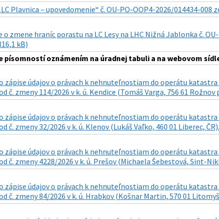
„LC Plavnica – upovedomenie“ č. OU-PO-OOP4-2026/014434-008 zo dň
 o zmene hraníc porastu na LC Lesy na LHC Nižná Jablonka č. OU-
816,1 kB)
 písomností oznámením na úradnej tabuli a na webovom sídle
 zápise údajov o právach k nehnuteľnostiam do operátu katastra n
d č. zmeny 114/2026 v k. ú. Kendice (Tomáš Varga, 756 61 Rožnov p
 zápise údajov o právach k nehnuteľnostiam do operátu katastra n
d č. zmeny 32/2026 v k. ú. Klenov (Lukáš Vaľko, 460 01 Liberec, ČR),
 zápise údajov o právach k nehnuteľnostiam do operátu katastra n
d č. zmeny 4228/2026 v k. ú. Prešov (Michaela Šebestová, Sint-Nikla
 zápise údajov o právach k nehnuteľnostiam do operátu katastra n
d č. zmeny 84/2026 v k. ú. Hrabkov (Košnar Martin, 570 01 Litomyšl 