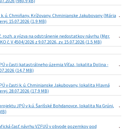
.07.2026 (980,9 kB)
 k. ú. Chmiňany, Krížovany, Chminianske Jakubovany (Mária
rej. 15.07.2026 (1,9 MB)
č. rozh. a výzva na odstránenie nedostatkov návrhu (Mgr.
 č. V 4504/2026 z 9.07.2026, zv. 15.07.2026 (1,5 MB)
 v časti katastrálneho územia Víťaz, lokalita Dolina -
07.2026 (14,7 MB)
 v časti k. ú. Chminianske Jakubovany, lokalita Hlavná
rej. 28.07.2026 (17,9 MB)
ojektu JPÚ v k.ú. Šarišské Bohdanovce, lokalita Na Grúni,
 MB)
grafická časť návrhu VZFUÚ v obvode pozemkov pod