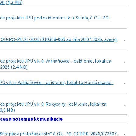
026 (4,3 MB)
 projektu JPÚ pod osídlením v k. ú. Svinia, č. OU-PO-
. OU-PO-PLO1-2026/010308-065 zo dňa 20.07.2026, zverej.
projektu JPÚ v k. ú. Varhaňovce – osídlenie, lokalita
2026 (2,4 MB)
v k. ú. Varhaňovce – osídlenie, lokalita Horná osada –
projektu JPÚ v k. ú. Rokycany - osídlenie, lokalita
(3,6 MB)
ava a pozemné komunikácie
15 Stropkov preložka cesty“ č. OU-PO-OCDPK-2026/072607-