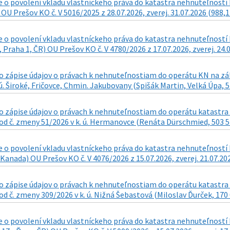
o povolení vkladu vlastníckeho práva do katastra nehnuteľností k
 OU Prešov KO č. V 5016/2025 z 28.07.2026, zverej. 31.07.2026 (988,1
o povolení vkladu vlastníckeho práva do katastra nehnuteľností k n
 Praha 1, ČR) OU Prešov KO č. V 4780/2026 z 17.07.2026, zverej. 24.
zápise údajov o právach k nehnuteľnostiam do operátu KN na zákla
 ú. Široké, Fričovce, Chmin. Jakubovany (Spišák Martin, Velká Úpa, 5
 zápise údajov o právach k nehnuteľnostiam do operátu katastra n
d č. zmeny 51/2026 v k. ú. Hermanovce (Renáta Dürschmied, 503 57 
o povolení vkladu vlastníckeho práva do katastra nehnuteľností k 
Kanada) OU Prešov KO č. V 4076/2026 z 15.07.2026, zverej. 21.07.20
 zápise údajov o právach k nehnuteľnostiam do operátu katastra n
d č. zmeny 309/2026 v k. ú. Nižná Šebastová (Miloslav Ďurček, 170 0
o povolení vkladu vlastníckeho práva do katastra nehnuteľností k