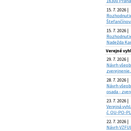
16300 Praha 
15. 7. 2026 |
Rozhodnutie
Štefančínová
15. 7. 2026 |
Rozhodnutie 
Nadežda Kand
Verejné vy
29. 7. 2026 |
Návrh všeobe
zverejnenie,
28. 7. 2026 |
Návrh všeob
osada - zver
23. 7. 2026 |
Verejná vyhl
č. OU-PO-PLO
22. 7. 2026 |
Návrh VZFUÚ 