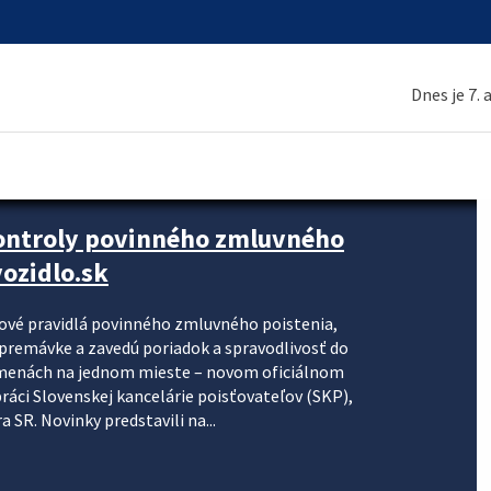
Dnes je 7.
kontroly povinného zmluvného
ozidlo.sk
nové pravidlá povinného zmluvného poistenia,
j premávke a zavedú poriadok a spravodlivosť do
zmenách na jednom mieste – novom oficiálnom
práci Slovenskej kancelárie poisťovateľov (SKP),
 SR. Novinky predstavili na...