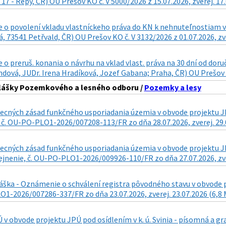
17 - Řepy, ČR) OU Prešov KO č. V 5000/2026 z 15.07.2026, zverej. 17
 o povolení vkladu vlastníckeho práva do KN k nehnuteľnostiam v
, 73541 Petřvald, ČR) OU Prešov KO č. V 3132/2026 z 01.07.2026, zve
o preruš. konania o návrhu na vklad vlast. práva na 30 dní od doru
ová, JUDr. Irena Hradíková, Jozef Gabana; Praha, ČR) OU Prešov KO
hlášky Pozemkového a lesného odboru /
Pozemky a lesy
cných zásad funkčného usporiadania územia v obvode projektu JPÚ
 č. OU-PO-PLO1-2026/007208-113/FR zo dňa 28.07.2026, zverej. 29.
ecných zásad funkčného usporiadania územia v obvode projektu JPÚ
ejnenie, č. OU-PO-PLO1-2026/009926-110/FR zo dňa 27.07.2026, zve
áška - Oznámenie o schválení registra pôvodného stavu v obvode pr
1-2026/007286-337/FR zo dňa 23.07.2026, zverej. 23.07.2026 (6,8
v obvode projektu JPÚ pod osídlením v k. ú. Svinia - písomná a 