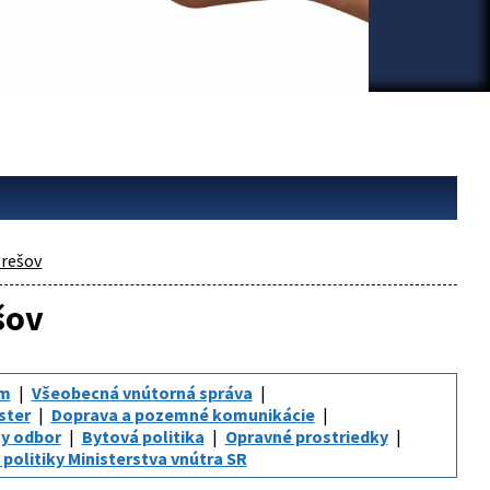
rešov
šov
um
Všeobecná vnútorná správa
ster
Doprava a pozemné komunikácie
y odbor
Bytová politika
Opravné prostriedky
politiky Ministerstva vnútra SR