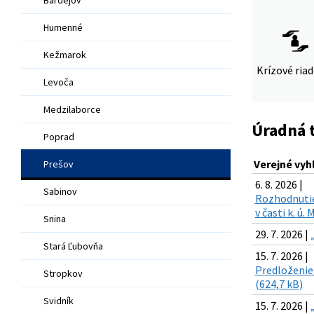
Humenné
Kežmarok
Krízové ria
Levoča
Medzilaborce
Úradná 
Poprad
Verejné vyh
Prešov
6. 8. 2026 |
Sabinov
Rozhodnutie 
v časti k. ú
Snina
29. 7. 2026 |
Stará Ľubovňa
15. 7. 2026 |
Predloženie 
Stropkov
(624,7 kB)
Svidník
15. 7. 2026 |