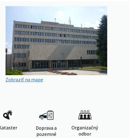
Zobraziť na mape
Kataster
Organizačný
Doprava a
odbor
pozemné