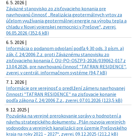
6. 5. 2026 |
Záväzné stanovisko zo zisťovacieho konania pre
navrhovanú činnosť „Realizácia geotermálnych vrtov za
účelom využívania geotermálnej energie na výrobu tepla a
chladu v Novej vojenskej nemocnici v Prešove“, zverej.
06.05.2026 (352,6 kB)
6. 5. 2026 |
Informácia o podanom odvolaní podľa § 30 ods. 3 písm. a)
zák. č. 24/2006 Z.z. proti Záväznému stanovisku zo
zisťovacieho konania č. OU-PO-OSZP3-2026/039062-017 z
13.04.2026, pre navrhovanú činnosť "TATRAN RESIDENCE",
zverej. v centrál. informačnom systéme (94,7 kB)
7. 1. 2026 |
Informácie pre verejnosť o predlžení zámeru navrhovanej
činnosti "TATRAN RESIDENCE" na zisťovacie konanie
podľa zákona č. 24/2006 Z.z., zverej. 07.01.2026 (123,5 kB)
9. 12. 2025 |
Pozvánka na verejné prerokovanie správy o hodnotení a
návrhu strategického dokumentu „Plán rozvoja verejných
vodovodov a verejných kanalizácii pre územie Prešovského
kraja na roky 2021 – 2027“, zverej. 09.12.2025 (212,2 kB)