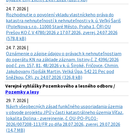
24. 7. 2026 |
Rozhodnutie o povolení vkladu vlastníckeho práva do
katastra nehnuteľností k nehnuteľnosti v k. ú. Veľký Šariš
(PoleNova s.r.o., 11000 Staré Město, Praha 1, ČR) OU
Prešov KO č. V 4780/2026 z 17.07.2026, zverej. 24.07.2026
(578,8 kB)
24. 7. 2026 |
Oznámenie o zápise údajov o právach k nehnuteľnostiam
do operátu KN na základe záznam. listiny č. Z 4396/2026
pod č. zm. 157, 81, 48/2026 v k. ú. Široké, Fričovce, Chmin.
Jakubovany (Spišák Martin, Velká Úpa, 542 21 Pec pod
Sněžkou, ČR), zv. 24.07.2026 (326,8 kB)
Verejné vyhlášky Pozemkového a lesného odboru /
Pozemky a lesy
29. 7. 2026 |
Návrh všeobecných zásad funkčného usporiadania územia
v obvode projektu JPÚ v časti katastrálneho územia Víťaz,
lokalita Dolina - zverejnenie, č. OU-PO-PLO1-
2026/007208-113/FR zo dňa 28.07.2026, zverej. 29.07.2026
(14,7 MB)