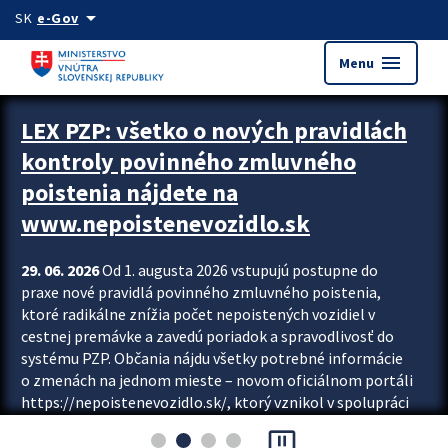
Preskocit na hlavný obsah
arrow_drop_down
SK
e-Gov
menu
Menu
Zastavit automatický posun upútavok
LEX PZP: všetko o nových pravidlách
kontroly povinného zmluvného
poistenia nájdete na
www.nepoistenevozidlo.sk
29. 06. 2026
Od 1. augusta 2026 vstupujú postupne do
praxe nové pravidlá povinného zmluvného poistenia,
ktoré radikálne znížia počet nepoistených vozidiel v
cestnej premávke a zavedú poriadok a spravodlivosť do
systému PZP. Občania nájdu všetky potrebné informácie
o zmenách na jednom mieste – novom oficiálnom portáli
https://nepoistenevozidlo.sk/, ktorý vznikol v spolupráci
Slovenskej kancelárie poisťovateľov (SKP), Slovenskej
pause_presentation
asociácie poisťovní (SLASPO) a Ministerstva vnútra SR.