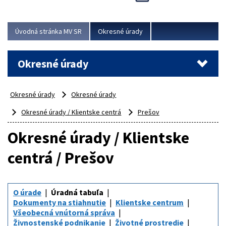
Novinky predstavili na...
Viac
Úvodná stránka MV SR
Okresné úrady
Okresné úrady
Okresné úrady
Okresné úrady
Okresné úrady / Klientske centrá
Prešov
Okresné úrady / Klientske
centrá / Prešov
O úrade
Úradná tabuľa
Dokumenty na stiahnutie
Klientske centrum
Všeobecná vnútorná správa
Živnostenské podnikanie
Životné prostredie