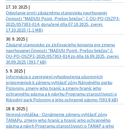
17. 10. 2025 |
Odvolanie proti záväznému stanovisku navrhovanej
činnosti "MADUSI Point, Prešov Sekčov", č. OU-PO-OSZP3-
2025/057303-014, doručené dňa 07.10.2025, zverej.
17.10.2025 (1,1 MB)
30. 9. 2025 |
Záväzné stanovisko zo zisťovacieho konania pre zmenu
navrhovanej činnosti "MADUSI Point, Prešov Sekčov" č.
OU-PO-OSZP3-2025/057303-014 zo dňa 16.09.2025, zverej.
30.09.2025 (393,7 kB)
5. 9. 2025 |
Informácia o zverejnení vyhodnotenia písomných
pripomienok k zámeru vyhlásiť zóny Národného parku
Poloniny, zmeny jeho hraníc a zmeny hraníc jeho
ochranného pásma a k návrhu Programu starostlivosti o
Národný park Poloniny a jeho ochranné pásmo (593,8 kB)
18. 8. 2025 |
Verejná vyhláška - Oznámenie zámeru vyhlásiť zóny
TANAPu, zmeny jeho hraníc a hraníc jeho ochranného
pásma a návrh Programu starostlivosti o TANAP a jeho