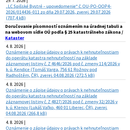
29. 7. 2026 |
„LC Spišské Bystré – upovedomenie“ č. OU-PO-OOP4-
2026/014436-011 zo dňa 29.07.2026, zverej. 29.07.2026
(707,4 kB)
Doručovanie písomností oznámením na úradnej tabuli a
na webovom sídle OÚ podľa § 25 katastrálneho zákona /
Kataster
4. 8. 2026 |
Oznámenie o zápise údajov o právach k nehnuteľnostiam
do operátu katastra nehnuteľností na základe
záznamovej listiny č. Z 4646/2026 pod č. zmeny 114/2026 v
k. ú. Kendice (Tomáš Varga, 756 61 Rožnov pod
Radhoštěm, ČR), zverej. 04.08.2026 (272,5 kB)
4. 8. 2026 |
Oznámenie o zápise údajov o právach k nehnuteľnostiam
do operátu katastra nehnuteľností na základe
záznamovej listiny č. Z 4827/2026 pod č. zmeny 32/2026 v
k. ú. Klenov (Lukáš Vaľko, 460 01 Liberec, ČR), zverej.
04.08.2026 (266,8 kB)
4. 8. 2026 |
Oznámenie o zápise údajov o právach k nehnuteľnostiam