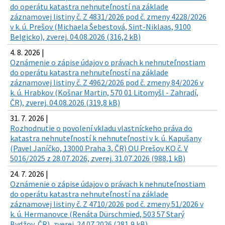
do operátu katastra nehnuteľností na základe
záznamovej listiny č. Z 4831/2026 pod č. zmeny 4228/2026
v k. ú. Prešov (Michaela Šebestová, Sint-Niklaas, 9100
Belgicko), zverej. 04.08.2026 (316,2 kB)
4. 8. 2026 |
Oznámenie o zápise údajov o právach k nehnuteľnostiam
do operátu katastra nehnuteľností na základe
záznamovej listiny č. Z 4962/2026 pod č. zmeny 84/2026 v
k. ú. Hrabkov (Košnar Martin, 570 01 Litomyšl - Zahradí,
ČR), zverej. 04.08.2026 (319,8 kB)
31. 7. 2026 |
Rozhodnutie o povolení vkladu vlastníckeho práva do
katastra nehnuteľností k nehnuteľnosti v k. ú. Kapušany
(Pavel Janíčko, 13000 Praha 3, ČR) OU Prešov KO č. V
5016/2025 z 28.07.2026, zverej. 31.07.2026 (988,1 kB)
24. 7. 2026 |
Oznámenie o zápise údajov o právach k nehnuteľnostiam
do operátu katastra nehnuteľností na základe
záznamovej listiny č. Z 4710/2026 pod č. zmeny 51/2026 v
k. ú. Hermanovce (Renáta Dürschmied, 503 57 Starý
Bydžov, ČR), zverej. 24.07.2026 (281,9 kB)