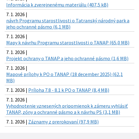
Informácia k zverejnenému materiálu (407,5 kB)
7. 1. 2026 |
návrh Programu starostlivosti o Tatranský národný park a
jeho ochranné pásmo (6,1 MB)
7. 1. 2026 |
Mapy k návrhu Programu starostlivosti o TANAP (65,0 MB)
7. 1. 2026 |
Projekt ochrany o TANAP a jeho ochranné pásmo (1,6 MB)
7. 1. 2026 |
Mapové prílohy k PO o TANAP (18 december 2025) (62,1
MB)
7. 1. 2026 |
Príloha 7.8 - 8.1 k PO o TANAP (8,4 MB)
7. 1. 2026 |
Vyhodnotenie vznesených pripomienok k zámeru vyhlásiť
TANAP, zóny a ochranné pásmo a k návrhu PS (3,1 MB)
7. 1. 2026 |
Záznamy z prerokovaní (97,9 MB)