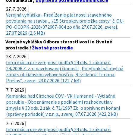
komunikácií /
Doprava a pozemné komunikácie
27. 7. 2026 |
Verejná vyhláška - Predĺženie platnosti stavebného
povolenia na stavbu „I/15 Stropkov preložka cesty“ č. OU-
PO-OCDPK-2026/072607-004 zo dňa 27.07.2026, zverej.
27.07.2026 (2,6 MB)
Verejné vyhlášky Odboru starostlivosti o životné
prostredie /
Životné prostredie
23. 7. 2026 |
Informácia pre verejnosť podľa § 24 ods. 1 zákona č.
24/2006 Z. z. o navrhovanej činnosti „Polyfunkčná obytná
zóna s občianskou vybavenosťou, Rezidencia Teriana,
Prešov“, zverej. 23.07.2026 (121,7 kB)
7. 7. 2026 |
Kamenica nad Cirochou ČOV - VK Humenné - Výtlačné
potrubie - Oboznámenie s podkladmi rozhodnutia v
zmysle § 33 ods. 2 zák. č. 71/1967 Zb. o správnom konaní
(správny poriadok) v z.n.p., zverej. 07.07.2026 (422,2 kB)
2. 7. 2026 |
Informácia pre verejnosť podľa § 24 ods. 1 zákona č.