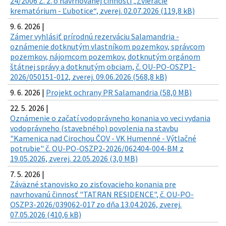
24/2006 Z. z. o navrhovanej činnosti „Zvieracie
krematórium - Ľubotice“, zverej. 02.07.2026 (119,8 kB)
9. 6. 2026 |
Zámer vyhlásiť prírodnú rezerváciu Salamandria -
oznámenie dotknutým vlastníkom pozemkov, správcom
pozemkov, nájomcom pozemkov, dotknutým orgánom
štátnej správy a dotknutým obciam, č. OU-PO-OSZP1-
2026/050151-012, zverej. 09.06.2026 (568,8 kB)
9. 6. 2026 |
Projekt ochrany PR Salamandria (58,0 MB)
22. 5. 2026 |
Oznámenie o začatí vodoprávneho konania vo veci vydania
vodoprávneho (stavebného) povolenia na stavbu
"Kamenica nad Cirochou ČOV - VK Humenné - Výtlačné
potrubie" č. OU-PO-OSZP2-2026/062404-004-BM z
19.05.2026, zverej. 22.05.2026 (3,0 MB)
7. 5. 2026 |
Záväzné stanovisko zo zisťovacieho konania pre
navrhovanú činnosť "TATRAN RESIDENCE", č. OU-PO-
OSZP3-2026/039062-017 zo dňa 13.04.2026, zverej.
07.05.2026 (410,6 kB)