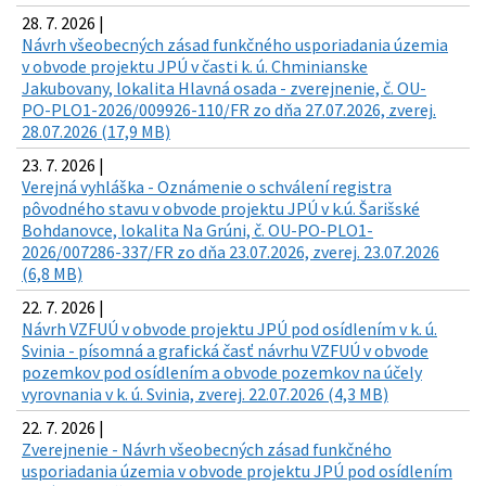
28. 7. 2026 |
Návrh všeobecných zásad funkčného usporiadania územia
v obvode projektu JPÚ v časti k. ú. Chminianske
Jakubovany, lokalita Hlavná osada - zverejnenie, č. OU-
PO-PLO1-2026/009926-110/FR zo dňa 27.07.2026, zverej.
28.07.2026 (17,9 MB)
23. 7. 2026 |
Verejná vyhláška - Oznámenie o schválení registra
pôvodného stavu v obvode projektu JPÚ v k.ú. Šarišské
Bohdanovce, lokalita Na Grúni, č. OU-PO-PLO1-
2026/007286-337/FR zo dňa 23.07.2026, zverej. 23.07.2026
(6,8 MB)
22. 7. 2026 |
Návrh VZFUÚ v obvode projektu JPÚ pod osídlením v k. ú.
Svinia - písomná a grafická časť návrhu VZFUÚ v obvode
pozemkov pod osídlením a obvode pozemkov na účely
vyrovnania v k. ú. Svinia, zverej. 22.07.2026 (4,3 MB)
22. 7. 2026 |
Zverejnenie - Návrh všeobecných zásad funkčného
usporiadania územia v obvode projektu JPÚ pod osídlením