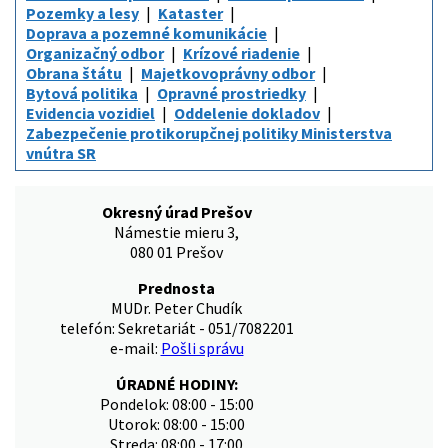
Pozemky a lesy
Kataster
Doprava a pozemné komunikácie
Organizačný odbor
Krízové riadenie
Obrana štátu
Majetkovoprávny odbor
Bytová politika
Opravné prostriedky
Evidencia vozidiel
Oddelenie dokladov
Zabezpečenie protikorupčnej politiky Ministerstva
vnútra SR
Okresný úrad Prešov
Námestie mieru 3,
080 01 Prešov
Prednosta
MUDr. Peter Chudík
telefón: Sekretariát - 051/7082201
e-mail:
Pošli správu
ÚRADNÉ HODINY:
Pondelok: 08:00 - 15:00
Utorok: 08:00 - 15:00
Streda: 08:00 - 17:00