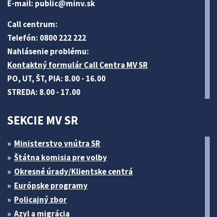
E-mail:
public@minv
.sk
Call centrum:
Telefón: 0800 222 222
Nahlásenie problému:
Kontaktný formulár Call Centra MV SR
PO, UT, ŠT, PIA: 8.00 - 16.00
STREDA: 8.00 - 17.00
SEKCIE MV SR
Ministerstvo vnútra SR
Štátna komisia pre volby
Okresné úrady/Klientske centrá
Európske programy
Policajný zbor
Azyl a migrácia