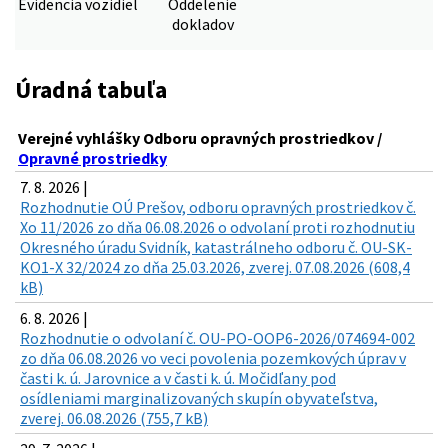
Evidencia vozidiel
Oddelenie
dokladov
Úradná tabuľa
Verejné vyhlášky Odboru opravných prostriedkov /
Opravné prostriedky
7. 8. 2026 |
Rozhodnutie OÚ Prešov, odboru opravných prostriedkov č.
Xo 11/2026 zo dňa 06.08.2026 o odvolaní proti rozhodnutiu
Okresného úradu Svidník, katastrálneho odboru č. OU-SK-
KO1-X 32/2024 zo dňa 25.03.2026, zverej. 07.08.2026 (608,4
kB)
6. 8. 2026 |
Rozhodnutie o odvolaní č. OU-PO-OOP6-2026/074694-002
zo dňa 06.08.2026 vo veci povolenia pozemkových úprav v
časti k. ú. Jarovnice a v časti k. ú. Močidľany pod
osídleniami marginalizovaných skupín obyvateľstva,
zverej. 06.08.2026 (755,7 kB)