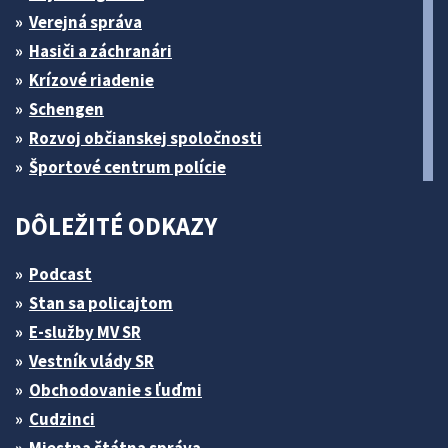
Verejná správa
Hasiči a záchranári
Krízové riadenie
Schengen
Rozvoj občianskej spoločnosti
Športové centrum polície
DÔLEŽITÉ ODKAZY
Podcast
Stan sa policajtom
E-služby MV SR
Vestník vlády SR
Obchodovanie s ľuďmi
Cudzinci