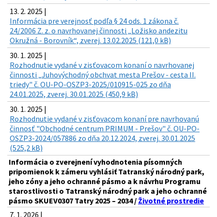
13. 2. 2025 |
Informácia pre verejnosť podľa § 24 ods. 1 zákona č.
24/2006 Z. z. o navrhovanej činnosti „Ložisko andezitu
Okružná - Borovník“, zverej. 13.02.2025 (121,0 kB)
30. 1. 2025 |
Rozhodnutie vydané v zisťovacom konaní o navrhovanej
činnosti „Juhovýchodný obchvat mesta Prešov - cesta II.
triedy" č. OU-PO-OSZP3-2025/010915-025 zo dňa
24.01.2025, zverej. 30.01.2025 (450,9 kB)
30. 1. 2025 |
Rozhodnutie vydané v zisťovacom konaní pre navrhovanú
činnosť "Obchodné centrum PRIMUM - Prešov" č. OU-PO-
OSZP3-2024/057886 zo dňa 20.12.2024, zverej. 30.01.2025
(525,2 kB)
Informácia o zverejnení vyhodnotenia písomných
pripomienok k zámeru vyhlásiť Tatranský národný park,
jeho zóny a jeho ochranné pásmo a k návrhu Programu
starostlivosti o Tatranský národný park a jeho ochranné
pásmo SKUEV0307 Tatry 2025 – 2034 /
Životné prostredie
7. 1. 2026 |