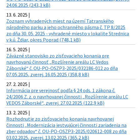
24.06.2025 (243,3 kB)
13. 6. 2025 |
Zoznam vyhradených miest na území Tatranského
národného parku a jeho ochranného pásma č. TP 8/2025
zo dňa 30. 05. 2025 - vyhradené miesto v lokalite Strednica
v k.ú. Ždiar, okres Poprad (748,1 kB)
16. 5. 2025 |
Záväzné stanovisko zo zisťovacieho konania pre
navrhovanú činnosť „Rozšírenie areálu LC Vedos
Záborské“ č. OU-PO-OSZP3-2025/032186-012 zo dňa
07.05.2025, zverej. 16.05.2025 (358,8 kB)
27. 2. 2025 |
Informácia pre verejnosť podľa § 24 ods. 1 zákona č.
24/2006 Z. z. o navrhovanej činnosti „Rozšírenie areálu LC
VEDOS Záborské“, zverej. 27.02.2025 (122,9 kB)
13. 2. 2025 |
Rozhodnutie zo zisťovacieho konania navrhovanej
činnosti „Modernizácia jestvujúcej činnosti zariadenia na
zber odpadov“ č. OU-PO-OSZP3-2025/020612-008 zo dňa
03.02.2025, zverej. 13.02.2025 (365,2 kB)