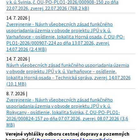
v k. ú. Svinia, č. OU-PO-PLO1-2026/000908-150 zo dňa
22.07.2026, zverej. 22.07.2026 (768,2 kB)
14. 7. 2026 |
Zverejnenie - Návrh všeobecných zásad funkčného
usporiadania územia v obvode projektu JPÚ v k. ú.
Varhaňovce – osídlenie, lokalita Horná osada, č. OU-PO-
PLO1-2026/000907-224 zo dňa 13.07.2026, zverej.
14.07.2026 (2,4 MB)
14. 7. 2026 |
Návrh všeobecných zásad funkčného usporiadania územia
v obvode projektu JPÚ v k. ú. Varhaňovce – osídlenie,
lokalita Horná osada – Technická správa, zverej. 14.07.2026
(10,1 MB)
8. 7. 2026 |
Zverejnenie - Návrh všeobecných zásad funkčného
usporiadania územia v obvode projektu JPÚ v k. ú.
Rokycany - osídlenie, lokalita Svinka, č. OU-PO-PLO1-
2026/000824-157 zo dňa 07.07.2026, zverej. 08.07.2026 (3,6
MB)
Verejné vyhlášky odboru cestnej dopravy a pozemných