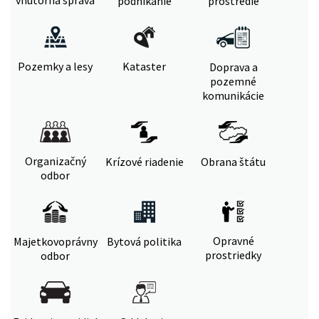
vnútorná správa
podnikanie
prostredie
Pozemky a lesy
Kataster
Doprava a
pozemné
komunikácie
Organizačný
Krízové riadenie
Obrana štátu
odbor
Opravné
Majetkovoprávny
Bytová politika
prostriedky
odbor