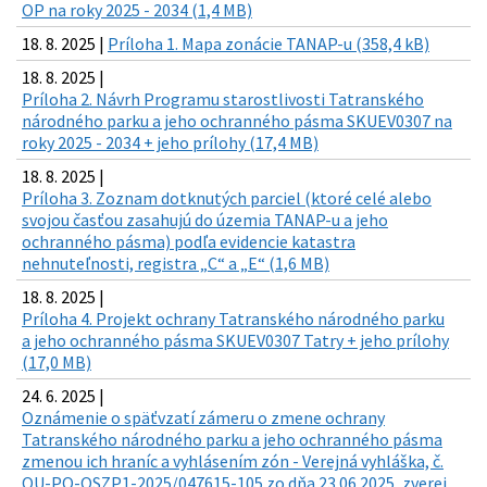
OP na roky 2025 - 2034 (1,4 MB)
18. 8. 2025 |
Príloha 1. Mapa zonácie TANAP-u (358,4 kB)
18. 8. 2025 |
Príloha 2. Návrh Programu starostlivosti Tatranského
národného parku a jeho ochranného pásma SKUEV0307 na
roky 2025 - 2034 + jeho prílohy (17,4 MB)
18. 8. 2025 |
Príloha 3. Zoznam dotknutých parciel (ktoré celé alebo
svojou časťou zasahujú do územia TANAP-u a jeho
ochranného pásma) podľa evidencie katastra
nehnuteľnosti, registra „C“ a „E“ (1,6 MB)
18. 8. 2025 |
Príloha 4. Projekt ochrany Tatranského národného parku
a jeho ochranného pásma SKUEV0307 Tatry + jeho prílohy
(17,0 MB)
24. 6. 2025 |
Oznámenie o späťvzatí zámeru o zmene ochrany
Tatranského národného parku a jeho ochranného pásma
zmenou ich hraníc a vyhlásením zón - Verejná vyhláška, č.
OU-PO-OSZP1-2025/047615-105 zo dňa 23.06.2025, zverej.