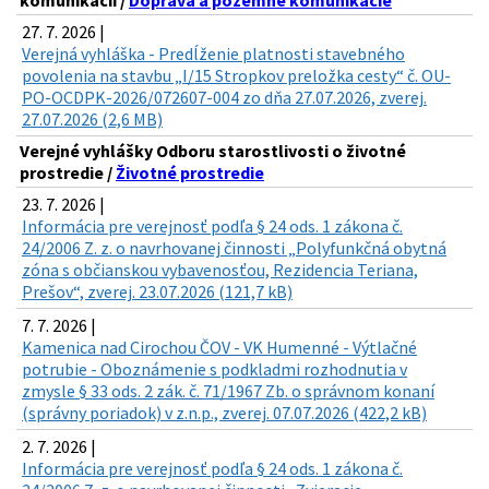
komunikácií /
Doprava a pozemné komunikácie
27. 7. 2026 |
Verejná vyhláška - Predĺženie platnosti stavebného
povolenia na stavbu „I/15 Stropkov preložka cesty“ č. OU-
PO-OCDPK-2026/072607-004 zo dňa 27.07.2026, zverej.
27.07.2026 (2,6 MB)
Verejné vyhlášky Odboru starostlivosti o životné
prostredie /
Životné prostredie
23. 7. 2026 |
Informácia pre verejnosť podľa § 24 ods. 1 zákona č.
24/2006 Z. z. o navrhovanej činnosti „Polyfunkčná obytná
zóna s občianskou vybavenosťou, Rezidencia Teriana,
Prešov“, zverej. 23.07.2026 (121,7 kB)
7. 7. 2026 |
Kamenica nad Cirochou ČOV - VK Humenné - Výtlačné
potrubie - Oboznámenie s podkladmi rozhodnutia v
zmysle § 33 ods. 2 zák. č. 71/1967 Zb. o správnom konaní
(správny poriadok) v z.n.p., zverej. 07.07.2026 (422,2 kB)
2. 7. 2026 |
Informácia pre verejnosť podľa § 24 ods. 1 zákona č.