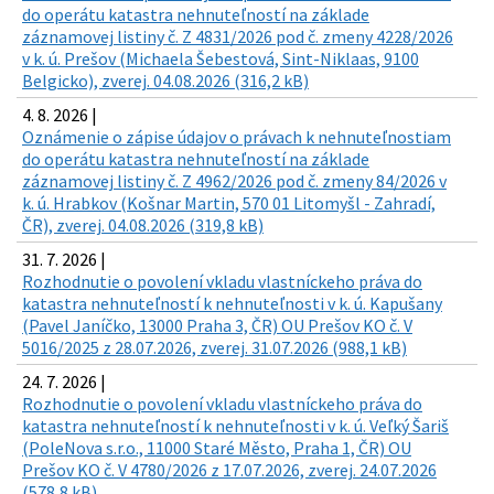
do operátu katastra nehnuteľností na základe
záznamovej listiny č. Z 4831/2026 pod č. zmeny 4228/2026
v k. ú. Prešov (Michaela Šebestová, Sint-Niklaas, 9100
Belgicko), zverej. 04.08.2026 (316,2 kB)
4. 8. 2026 |
Oznámenie o zápise údajov o právach k nehnuteľnostiam
do operátu katastra nehnuteľností na základe
záznamovej listiny č. Z 4962/2026 pod č. zmeny 84/2026 v
k. ú. Hrabkov (Košnar Martin, 570 01 Litomyšl - Zahradí,
ČR), zverej. 04.08.2026 (319,8 kB)
31. 7. 2026 |
Rozhodnutie o povolení vkladu vlastníckeho práva do
katastra nehnuteľností k nehnuteľnosti v k. ú. Kapušany
(Pavel Janíčko, 13000 Praha 3, ČR) OU Prešov KO č. V
5016/2025 z 28.07.2026, zverej. 31.07.2026 (988,1 kB)
24. 7. 2026 |
Rozhodnutie o povolení vkladu vlastníckeho práva do
katastra nehnuteľností k nehnuteľnosti v k. ú. Veľký Šariš
(PoleNova s.r.o., 11000 Staré Město, Praha 1, ČR) OU
Prešov KO č. V 4780/2026 z 17.07.2026, zverej. 24.07.2026
(578,8 kB)