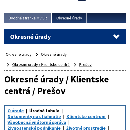
Novinky predstavili na...
Viac
Úvodná stránka MV SR
Okresné úrady
Okresné úrady
Okresné úrady
Okresné úrady
Okresné úrady / Klientske centrá
Prešov
Okresné úrady / Klientske
centrá / Prešov
O úrade
Úradná tabuľa
Dokumenty na stiahnutie
Klientske centrum
Všeobecná vnútorná správa
Živnostenské podnikanie
Životné prostredie