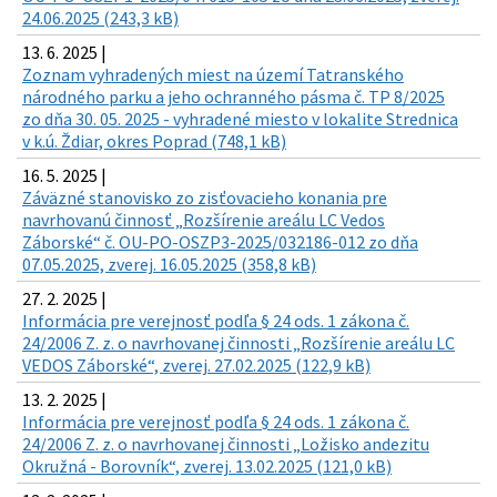
24.06.2025 (243,3 kB)
13. 6. 2025 |
Zoznam vyhradených miest na území Tatranského
národného parku a jeho ochranného pásma č. TP 8/2025
zo dňa 30. 05. 2025 - vyhradené miesto v lokalite Strednica
v k.ú. Ždiar, okres Poprad (748,1 kB)
16. 5. 2025 |
Záväzné stanovisko zo zisťovacieho konania pre
navrhovanú činnosť „Rozšírenie areálu LC Vedos
Záborské“ č. OU-PO-OSZP3-2025/032186-012 zo dňa
07.05.2025, zverej. 16.05.2025 (358,8 kB)
27. 2. 2025 |
Informácia pre verejnosť podľa § 24 ods. 1 zákona č.
24/2006 Z. z. o navrhovanej činnosti „Rozšírenie areálu LC
VEDOS Záborské“, zverej. 27.02.2025 (122,9 kB)
13. 2. 2025 |
Informácia pre verejnosť podľa § 24 ods. 1 zákona č.
24/2006 Z. z. o navrhovanej činnosti „Ložisko andezitu
Okružná - Borovník“, zverej. 13.02.2025 (121,0 kB)