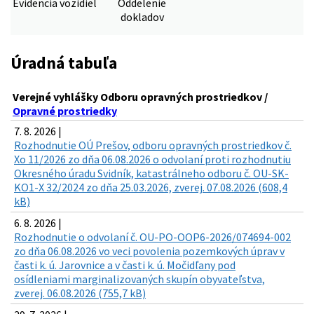
Evidencia vozidiel
Oddelenie
dokladov
Úradná tabuľa
Verejné vyhlášky Odboru opravných prostriedkov /
Opravné prostriedky
7. 8. 2026 |
Rozhodnutie OÚ Prešov, odboru opravných prostriedkov č.
Xo 11/2026 zo dňa 06.08.2026 o odvolaní proti rozhodnutiu
Okresného úradu Svidník, katastrálneho odboru č. OU-SK-
KO1-X 32/2024 zo dňa 25.03.2026, zverej. 07.08.2026 (608,4
kB)
6. 8. 2026 |
Rozhodnutie o odvolaní č. OU-PO-OOP6-2026/074694-002
zo dňa 06.08.2026 vo veci povolenia pozemkových úprav v
časti k. ú. Jarovnice a v časti k. ú. Močidľany pod
osídleniami marginalizovaných skupín obyvateľstva,
zverej. 06.08.2026 (755,7 kB)