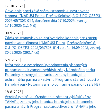
17. 10. 2025 |
Odvolanie proti záväznému stanovisku navrhovanej
činnosti "MADUSI Point, Prešov Sekčov", č. OU-PO-OSZP3-
2025/057303-014, doručené dňa 07.10.2025, zverej.
17.10.2025 (1,1 MB)
30. 9. 2025 |
Záväzné stanovisko zo zisťovacieho konania pre zmenu
navrhovanej činnosti "MADUSI Point, Prešov Sekčov" č.
OU-PO-OSZP3-2025/057303-014 zo dňa 16.09.2025, zverej.
30.09.2025 (393,7 kB)
5. 9. 2025 |
Informácia o zverejnení vyhodnotenia písomných
pripomienok k zámeru vyhlásiť zóny Národného parku
Poloniny, zmeny jeho hraníc a zmeny hraníc jeho
ochranného pásma a k návrhu Programu starostlivosti o
Národný park Poloniny a jeho ochranné pásmo (593,8 kB)
18. 8. 2025 |
Verejná vyhláška - Oznámenie zámeru vyhlásiť zóny
TANAPu, zmeny jeho hraníc a hraníc jeho ochranného
pásma a návrh Programu starostlivosti o TANAP a jeho