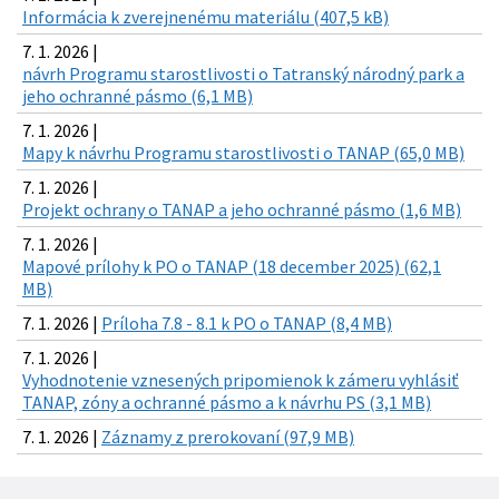
Informácia k zverejnenému materiálu (407,5 kB)
7. 1. 2026 |
návrh Programu starostlivosti o Tatranský národný park a
jeho ochranné pásmo (6,1 MB)
7. 1. 2026 |
Mapy k návrhu Programu starostlivosti o TANAP (65,0 MB)
7. 1. 2026 |
Projekt ochrany o TANAP a jeho ochranné pásmo (1,6 MB)
7. 1. 2026 |
Mapové prílohy k PO o TANAP (18 december 2025) (62,1
MB)
7. 1. 2026 |
Príloha 7.8 - 8.1 k PO o TANAP (8,4 MB)
7. 1. 2026 |
Vyhodnotenie vznesených pripomienok k zámeru vyhlásiť
TANAP, zóny a ochranné pásmo a k návrhu PS (3,1 MB)
7. 1. 2026 |
Záznamy z prerokovaní (97,9 MB)