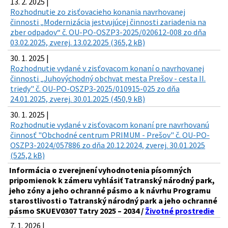
13. 2. 2025 |
Rozhodnutie zo zisťovacieho konania navrhovanej
činnosti „Modernizácia jestvujúcej činnosti zariadenia na
zber odpadov“ č. OU-PO-OSZP3-2025/020612-008 zo dňa
03.02.2025, zverej. 13.02.2025 (365,2 kB)
30. 1. 2025 |
Rozhodnutie vydané v zisťovacom konaní o navrhovanej
činnosti „Juhovýchodný obchvat mesta Prešov - cesta II.
triedy" č. OU-PO-OSZP3-2025/010915-025 zo dňa
24.01.2025, zverej. 30.01.2025 (450,9 kB)
30. 1. 2025 |
Rozhodnutie vydané v zisťovacom konaní pre navrhovanú
činnosť "Obchodné centrum PRIMUM - Prešov" č. OU-PO-
OSZP3-2024/057886 zo dňa 20.12.2024, zverej. 30.01.2025
(525,2 kB)
Informácia o zverejnení vyhodnotenia písomných
pripomienok k zámeru vyhlásiť Tatranský národný park,
jeho zóny a jeho ochranné pásmo a k návrhu Programu
starostlivosti o Tatranský národný park a jeho ochranné
pásmo SKUEV0307 Tatry 2025 – 2034 /
Životné prostredie
7. 1. 2026 |