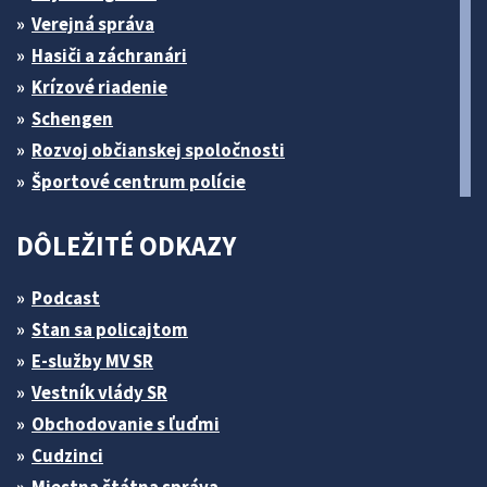
Verejná správa
Hasiči a záchranári
Krízové riadenie
Schengen
Rozvoj občianskej spoločnosti
Športové centrum polície
DÔLEŽITÉ ODKAZY
Podcast
Stan sa policajtom
E-služby MV SR
Vestník vlády SR
Obchodovanie s ľuďmi
Cudzinci