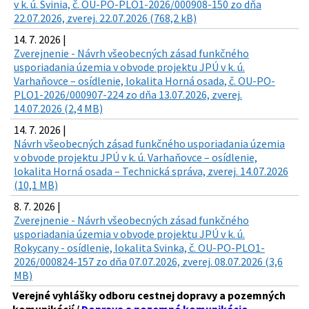
v k. ú. Svinia, č. OU-PO-PLO1-2026/000908-150 zo dňa
22.07.2026, zverej. 22.07.2026 (768,2 kB)
14. 7. 2026 |
Zverejnenie - Návrh všeobecných zásad funkčného
usporiadania územia v obvode projektu JPÚ v k. ú.
Varhaňovce – osídlenie, lokalita Horná osada, č. OU-PO-
PLO1-2026/000907-224 zo dňa 13.07.2026, zverej.
14.07.2026 (2,4 MB)
14. 7. 2026 |
Návrh všeobecných zásad funkčného usporiadania územia
v obvode projektu JPÚ v k. ú. Varhaňovce – osídlenie,
lokalita Horná osada – Technická správa, zverej. 14.07.2026
(10,1 MB)
8. 7. 2026 |
Zverejnenie - Návrh všeobecných zásad funkčného
usporiadania územia v obvode projektu JPÚ v k. ú.
Rokycany - osídlenie, lokalita Svinka, č. OU-PO-PLO1-
2026/000824-157 zo dňa 07.07.2026, zverej. 08.07.2026 (3,6
MB)
Verejné vyhlášky odboru cestnej dopravy a pozemných