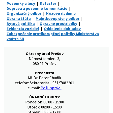
Pozemky a lesy
Kataster
Doprava a pozemné komunikácie
Organizačný odbor
Krízové riadenie
Obrana štátu
Majetkovoprávny odbor
Bytová politika
Opravné prostriedky
Evidencia vozidiel
Oddelenie dokladov
Zabezpečenie protikorupčnej politiky Ministerstva
vnútra SR
Okresný úrad Prešov
Námestie mieru 3,
080 01 Prešov
Prednosta
MUDr. Peter Chudík
telefón: Sekretariát - 051/7082201
e-mail:
Pošli správu
ÚRADNÉ HODINY:
Pondelok: 08:00 - 15:00
Utorok: 08:00 - 15:00
Streda: 08:00 - 17:00