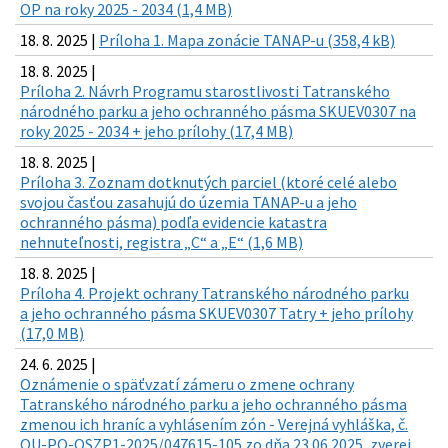
OP na roky 2025 - 2034 (1,4 MB)
18. 8. 2025 |
Príloha 1. Mapa zonácie TANAP-u (358,4 kB)
18. 8. 2025 |
Príloha 2. Návrh Programu starostlivosti Tatranského
národného parku a jeho ochranného pásma SKUEV0307 na
roky 2025 - 2034 + jeho prílohy (17,4 MB)
18. 8. 2025 |
Príloha 3. Zoznam dotknutých parciel (ktoré celé alebo
svojou časťou zasahujú do územia TANAP-u a jeho
ochranného pásma) podľa evidencie katastra
nehnuteľnosti, registra „C“ a „E“ (1,6 MB)
18. 8. 2025 |
Príloha 4. Projekt ochrany Tatranského národného parku
a jeho ochranného pásma SKUEV0307 Tatry + jeho prílohy
(17,0 MB)
24. 6. 2025 |
Oznámenie o späťvzatí zámeru o zmene ochrany
Tatranského národného parku a jeho ochranného pásma
zmenou ich hraníc a vyhlásením zón - Verejná vyhláška, č.
OU-PO-OSZP1-2025/047615-105 zo dňa 23.06.2025, zverej.