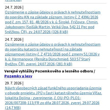
24. 7. 2026 |
Oznámenie o zápise údajov o právach k nehnuteľnostiam
do operátu KN na základe záznam. listiny č. Z 4396/2026
pod č. zm. 157, 81, 48/2026 v k. ú. Široké, Fričovce, Chmin.
Jakubovany (Spišák Martin, Velká Úpa, 542 21 Pec pod
Sněžkou, ČR), zv. 24.07.2026 (326,8 kB)
24. 7. 2026 |
Oznámenie o zápise údajov o právach k nehnuteľnostiam
do operátu katastra nehnuteľností na základe
záznamovej listiny č. Z 4710/2026 pod č. zmeny 51/2026 v
k. ú. Hermanovce (Renáta Dürschmied, 503 57 Starý
Bydžov, ČR), zverej. 24.07.2026 (281,9 kB)
Verejné vyhlášky Pozemkového a lesného odboru /
Pozemky a lesy
29. 7. 2026 |
Návrh všeobecných zásad funkčného usporiadania územia
v obvode projektu JPÚ v časti katastrálneho územia Víťaz,
lokalita Dolina - zverejnenie, č. OU-PO-PLO1-
2026/007208-113/FR zo dňa 28.07.2026, zverej. 29.07.2026
(14,7 MB)