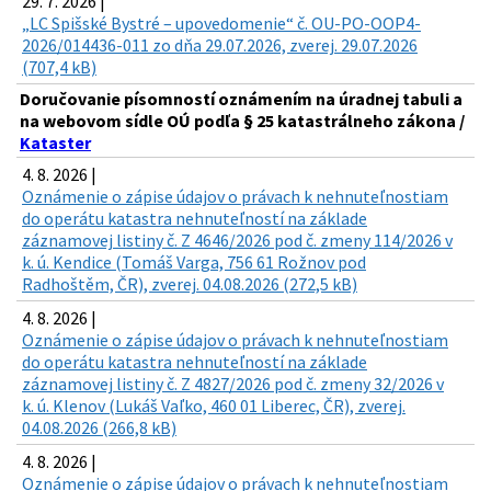
29. 7. 2026 |
„LC Spišské Bystré – upovedomenie“ č. OU-PO-OOP4-
2026/014436-011 zo dňa 29.07.2026, zverej. 29.07.2026
(707,4 kB)
Doručovanie písomností oznámením na úradnej tabuli a
na webovom sídle OÚ podľa § 25 katastrálneho zákona /
Kataster
4. 8. 2026 |
Oznámenie o zápise údajov o právach k nehnuteľnostiam
do operátu katastra nehnuteľností na základe
záznamovej listiny č. Z 4646/2026 pod č. zmeny 114/2026 v
k. ú. Kendice (Tomáš Varga, 756 61 Rožnov pod
Radhoštěm, ČR), zverej. 04.08.2026 (272,5 kB)
4. 8. 2026 |
Oznámenie o zápise údajov o právach k nehnuteľnostiam
do operátu katastra nehnuteľností na základe
záznamovej listiny č. Z 4827/2026 pod č. zmeny 32/2026 v
k. ú. Klenov (Lukáš Vaľko, 460 01 Liberec, ČR), zverej.
04.08.2026 (266,8 kB)
4. 8. 2026 |
Oznámenie o zápise údajov o právach k nehnuteľnostiam