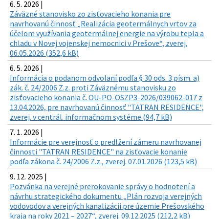
6. 5. 2026 |
Záväzné stanovisko zo zisťovacieho konania pre
navrhovanú činnosť „Realizácia geotermálnych vrtov za
účelom využívania geotermálnej energie na výrobu tepla a
chladu v Novej vojenskej nemocnici v Prešove“, zverej.
06.05.2026 (352,6 kB)
6. 5. 2026 |
Informácia o podanom odvolaní podľa § 30 ods. 3 písm. a)
zák. č. 24/2006 Z.z. proti Záväznému stanovisku zo
zisťovacieho konania č. OU-PO-OSZP3-2026/039062-017 z
13.04.2026, pre navrhovanú činnosť "TATRAN RESIDENCE",
zverej. v centrál. informačnom systéme (94,7 kB)
7. 1. 2026 |
Informácie pre verejnosť o predlžení zámeru navrhovanej
činnosti "TATRAN RESIDENCE" na zisťovacie konanie
podľa zákona č. 24/2006 Z.z., zverej. 07.01.2026 (123,5 kB)
9. 12. 2025 |
Pozvánka na verejné prerokovanie správy o hodnotení a
návrhu strategického dokumentu „Plán rozvoja verejných
vodovodov a verejných kanalizácii pre územie Prešovského
kraja na roky 2021 – 2027“, zverej. 09.12.2025 (212,2 kB)