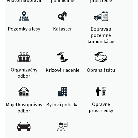
vnútorná správa
podnikanie
prostredie
Pozemky a lesy
Kataster
Doprava a
pozemné
komunikácie
Organizačný
Krízové riadenie
Obrana štátu
odbor
Opravné
Majetkovoprávny
Bytová politika
prostriedky
odbor