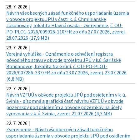
28. 7. 2026 |
Návrh všeobecných zásad funkčného usporiadania územia
v obvode projektu JPÚ v časti k. ú. Chminianske
Jakubovany, lokalita Hlavná osada - zverejnenie, č. OU-
PO-PLO1-2026/009926-110/FR zo dňa 27.07.2026, zverej.
28.07.2026 (17,9 MB)
23. 7. 2026 |
Verejná vyhláška - Oznámenie o schválení registra
pôvodného stavu v obvode projektu JPÚ v k.ú. Šarišské
Bohdanovce, lokalita Na Grúni, č. OU-PO-PLO1-
2026/007286-337/FR zo dňa 23.07.2026, zverej. 23.07.2026
(6,8 MB)
22. 7. 2026 |
Návrh VZFUÚ v obvode projektu JPÚ pod osídlením v k. ú.
Svinia - písomná a grafická časť návrhu VZFUÚ v obvode
pozemkov pod osídlením a obvode pozemkov na účely
vyrovnania v k. ú. Svinia, zverej. 22.07.2026 (4,3 MB)
22. 7. 2026 |
Zverejnenie - Návrh všeobecných zásad funkčného
usporiadania územia v obvode projektu JPÚ pod osídlením