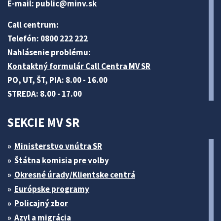
E-mail:
public@minv
.sk
Call centrum:
Telefón: 0800 222 222
Nahlásenie problému:
Kontaktný formulár Call Centra MV SR
PO, UT, ŠT, PIA: 8.00 - 16.00
STREDA: 8.00 - 17.00
SEKCIE MV SR
Ministerstvo vnútra SR
Štátna komisia pre volby
Okresné úrady/Klientske centrá
Európske programy
Policajný zbor
Azyl a migrácia