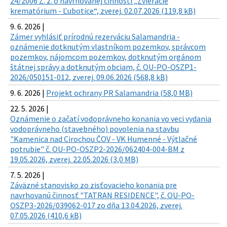
24/2006 Z. z. o navrhovanej činnosti „Zvieracie
krematórium - Ľubotice“, zverej. 02.07.2026 (119,8 kB)
9. 6. 2026 |
Zámer vyhlásiť prírodnú rezerváciu Salamandria -
oznámenie dotknutým vlastníkom pozemkov, správcom
pozemkov, nájomcom pozemkov, dotknutým orgánom
štátnej správy a dotknutým obciam, č. OU-PO-OSZP1-
2026/050151-012, zverej. 09.06.2026 (568,8 kB)
9. 6. 2026 |
Projekt ochrany PR Salamandria (58,0 MB)
22. 5. 2026 |
Oznámenie o začatí vodoprávneho konania vo veci vydania
vodoprávneho (stavebného) povolenia na stavbu
"Kamenica nad Cirochou ČOV - VK Humenné - Výtlačné
potrubie" č. OU-PO-OSZP2-2026/062404-004-BM z
19.05.2026, zverej. 22.05.2026 (3,0 MB)
7. 5. 2026 |
Záväzné stanovisko zo zisťovacieho konania pre
navrhovanú činnosť "TATRAN RESIDENCE", č. OU-PO-
OSZP3-2026/039062-017 zo dňa 13.04.2026, zverej.
07.05.2026 (410,6 kB)