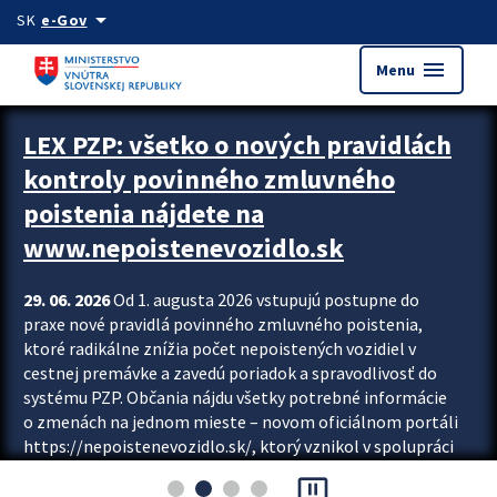
Preskocit na hlavný obsah
arrow_drop_down
SK
e-Gov
menu
Menu
Zastavit automatický posun upútavok
LEX PZP: všetko o nových pravidlách
kontroly povinného zmluvného
poistenia nájdete na
www.nepoistenevozidlo.sk
29. 06. 2026
Od 1. augusta 2026 vstupujú postupne do
praxe nové pravidlá povinného zmluvného poistenia,
ktoré radikálne znížia počet nepoistených vozidiel v
cestnej premávke a zavedú poriadok a spravodlivosť do
systému PZP. Občania nájdu všetky potrebné informácie
o zmenách na jednom mieste – novom oficiálnom portáli
https://nepoistenevozidlo.sk/, ktorý vznikol v spolupráci
Slovenskej kancelárie poisťovateľov (SKP), Slovenskej
pause_presentation
asociácie poisťovní (SLASPO) a Ministerstva vnútra SR.