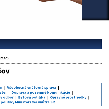
rešov
šov
um
Všeobecná vnútorná správa
ster
Doprava a pozemné komunikácie
y odbor
Bytová politika
Opravné prostriedky
politiky Ministerstva vnútra SR