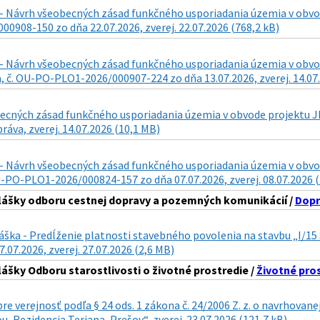
- Návrh všeobecných zásad funkčného usporiadania územia v obvode
0908-150 zo dňa 22.07.2026, zverej. 22.07.2026 (768,2 kB)
- Návrh všeobecných zásad funkčného usporiadania územia v obvode 
 č. OU-PO-PLO1-2026/000907-224 zo dňa 13.07.2026, zverej. 14.07.
cných zásad funkčného usporiadania územia v obvode projektu JPÚ 
ráva, zverej. 14.07.2026 (10,1 MB)
- Návrh všeobecných zásad funkčného usporiadania územia v obvode 
U-PO-PLO1-2026/000824-157 zo dňa 07.07.2026, zverej. 08.07.2026 
lášky odboru cestnej dopravy a pozemných komunikácií /
Dopr
láška - Predĺženie platnosti stavebného povolenia na stavbu „I/
7.07.2026, zverej. 27.07.2026 (2,6 MB)
lášky Odboru starostlivosti o životné prostredie /
Životné pro
re verejnosť podľa § 24 ods. 1 zákona č. 24/2006 Z. z. o navrhova
, Rezidencia Teriana, Prešov“, zverej. 23.07.2026 (121,7 kB)