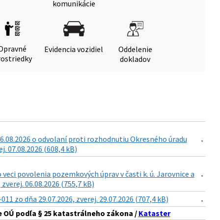
komunikácie
Opravné
Evidencia vozidiel
Oddelenie
ostriedky
dokladov
6.08.2026 o odvolaní proti rozhodnutiu Okresného úradu
. 07.08.2026 (608,4 kB)
eci povolenia pozemkových úprav v časti k. ú. Jarovnice a
zverej. 06.08.2026 (755,7 kB)
 zo dňa 29.07.2026, zverej. 29.07.2026 (707,4 kB)
 OÚ podľa § 25 katastrálneho zákona /
Kataster