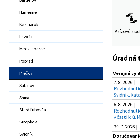
Humenné
Kežmarok
Krízové ria
Levoča
Medzilaborce
Úradná 
Poprad
Verejné vyh
Prešov
7. 8. 2026 |
Sabinov
Rozhodnutie
Svidník, kat
Snina
6. 8. 2026 |
Stará Ľubovňa
Rozhodnutie 
v časti k. ú
Stropkov
29. 7. 2026 |
Svidník
Doručovanie