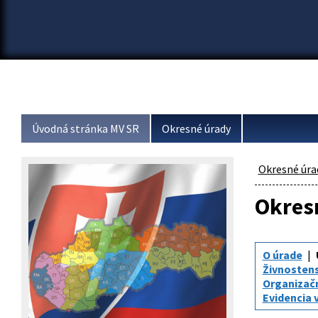
Úvodná stránka MV SR
Okresné úrady
Okresné úra
Okresn
O úrade
Živnosten
Organizač
Evidencia 