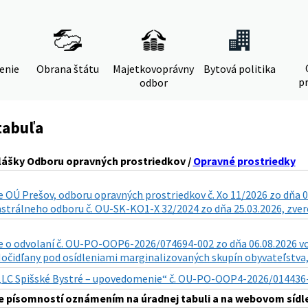
denie
Obrana štátu
Majetkovoprávny
Bytová politika
pr
odbor
tabuľa
lášky Odboru opravných prostriedkov /
Opravné prostriedky
 OÚ Prešov, odboru opravných prostriedkov č. Xo 11/2026 zo dňa 0
astrálneho odboru č. OU-SK-KO1-X 32/2024 zo dňa 25.03.2026, zverej
o odvolaní č. OU-PO-OOP6-2026/074694-002 zo dňa 06.08.2026 vo v
. Močidľany pod osídleniami marginalizovaných skupín obyvateľstva, 
„LC Spišské Bystré – upovedomenie“ č. OU-PO-OOP4-2026/014436-011
 písomností oznámením na úradnej tabuli a na webovom sídle