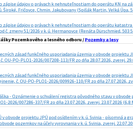
zápise údajov o právach k nehnuteľnostiam do operátu KN na zákla
 ú. Široké, Fričovce, Chmin. Jakubovany (Spišák Martin, Velká Úpa, 5
 zápise údajov o právach k nehnuteľnostiam do operátu katastra n
d č. zmeny 51/2026 v k. ú. Hermanovce (Renáta Dürschmied, 503 57 
hlášky Pozemkového a lesného odboru /
Pozemky a lesy
cných zásad funkčného usporiadania územia v obvode projektu JPÚ
 č. OU-PO-PLO1-2026/007208-113/FR zo dňa 28.07.2026, zverej. 29.
ecných zásad funkčného usporiadania územia v obvode projektu JPÚ
ejnenie, č. OU-PO-PLO1-2026/009926-110/FR zo dňa 27.07.2026, zve
áška - Oznámenie o schválení registra pôvodného stavu v obvode pr
1-2026/007286-337/FR zo dňa 23.07.2026, zverej. 23.07.2026 (6,8
v obvode projektu JPÚ pod osídlením v k. ú. Svinia - písomná a 
obvode pozemkov na účely vyrovnania v k. ú. Svinia, zverej. 22.07.2