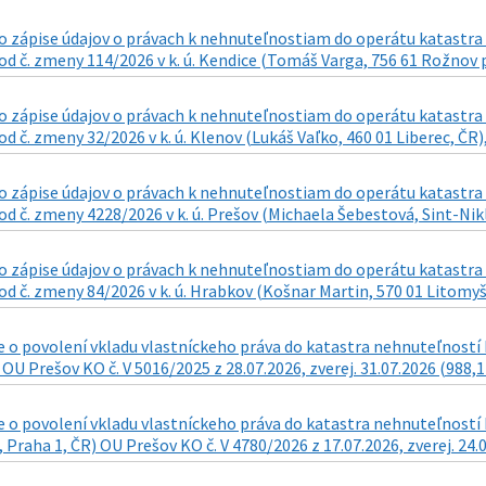
 zápise údajov o právach k nehnuteľnostiam do operátu katastra n
d č. zmeny 114/2026 v k. ú. Kendice (Tomáš Varga, 756 61 Rožnov p
 zápise údajov o právach k nehnuteľnostiam do operátu katastra n
d č. zmeny 32/2026 v k. ú. Klenov (Lukáš Vaľko, 460 01 Liberec, ČR),
 zápise údajov o právach k nehnuteľnostiam do operátu katastra n
d č. zmeny 4228/2026 v k. ú. Prešov (Michaela Šebestová, Sint-Nikla
 zápise údajov o právach k nehnuteľnostiam do operátu katastra n
d č. zmeny 84/2026 v k. ú. Hrabkov (Košnar Martin, 570 01 Litomyšl 
o povolení vkladu vlastníckeho práva do katastra nehnuteľností k
 OU Prešov KO č. V 5016/2025 z 28.07.2026, zverej. 31.07.2026 (988,1
o povolení vkladu vlastníckeho práva do katastra nehnuteľností k n
 Praha 1, ČR) OU Prešov KO č. V 4780/2026 z 17.07.2026, zverej. 24.