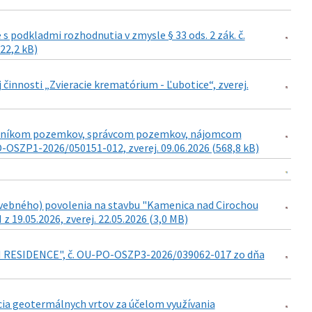
podkladmi rozhodnutia v zmysle § 33 ods. 2 zák. č.
422,2 kB)
j činnosti „Zvieracie krematórium - Ľubotice“, zverej.
lastníkom pozemkov, správcom pozemkov, nájomcom
SZP1-2026/050151-012, zverej. 09.06.2026 (568,8 kB)
vebného) povolenia na stavbu "Kamenica nad Cirochou
9.05.2026, zverej. 22.05.2026 (3,0 MB)
AN RESIDENCE", č. OU-PO-OSZP3-2026/039062-017 zo dňa
cia geotermálnych vrtov za účelom využívania