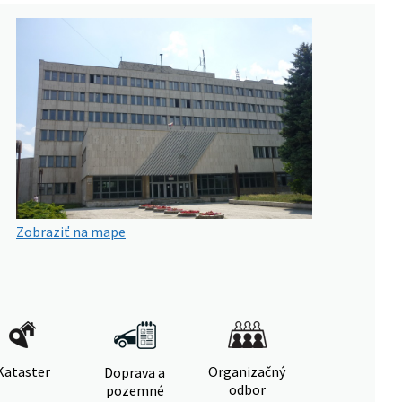
Zobraziť na mape
Kataster
Organizačný
Doprava a
odbor
pozemné