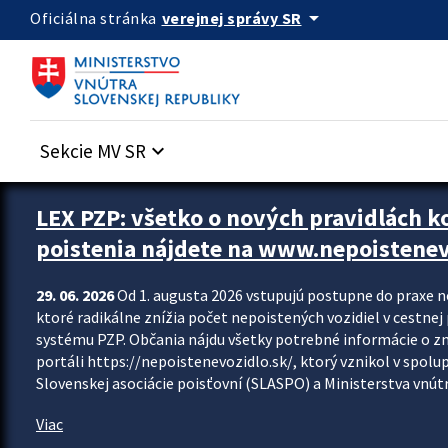
Preskocit na hlavný obsah
arrow_drop_down
verejnej správy SR
Oficiálna stránka
Sekcie MV SR
keyboard_arrow_down
Zastavit automatický posun upútavok
LEX PZP: všetko o nových pravidlách 
poistenia nájdete na www.nepoistenev
29. 06. 2026
Od 1. augusta 2026 vstupujú postupne do praxe 
ktoré radikálne znížia počet nepoistených vozidiel v cestne
systému PZP. Občania nájdu všetky potrebné informácie o 
portáli https://nepoistenevozidlo.sk/, ktorý vznikol v spolu
Slovenskej asociácie poisťovní (SLASPO) a Ministerstva vnútra
Viac