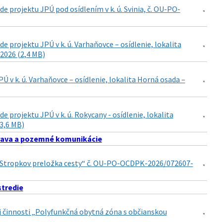
 projektu JPÚ pod osídlením v k. ú. Svinia, č. OU-PO-
projektu JPÚ v k. ú. Varhaňovce – osídlenie, lokalita
2026 (2,4 MB)
v k. ú. Varhaňovce – osídlenie, lokalita Horná osada –
projektu JPÚ v k. ú. Rokycany - osídlenie, lokalita
(3,6 MB)
ava a pozemné komunikácie
15 Stropkov preložka cesty“ č. OU-PO-OCDPK-2026/072607-
stredie
nej činnosti „Polyfunkčná obytná zóna s občianskou