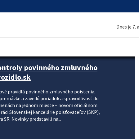
Dnes je 7.
kontroly povinného zmluvného
ozidlo.sk
nové pravidlá povinného zmluvného poistenia,
j premávke a zavedú poriadok a spravodlivosť do
zmenách na jednom mieste – novom oficiálnom
práci Slovenskej kancelárie poisťovateľov (SKP),
 SR. Novinky predstavili na...