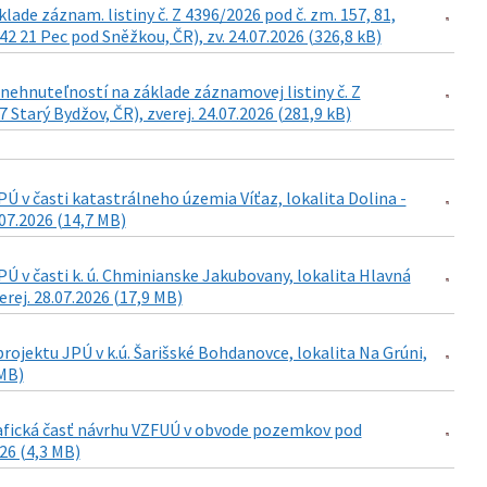
de záznam. listiny č. Z 4396/2026 pod č. zm. 157, 81,
42 21 Pec pod Sněžkou, ČR), zv. 24.07.2026 (326,8 kB)
ehnuteľností na základe záznamovej listiny č. Z
Starý Bydžov, ČR), zverej. 24.07.2026 (281,9 kB)
 v časti katastrálneho územia Víťaz, lokalita Dolina -
07.2026 (14,7 MB)
 v časti k. ú. Chminianske Jakubovany, lokalita Hlavná
rej. 28.07.2026 (17,9 MB)
ojektu JPÚ v k.ú. Šarišské Bohdanovce, lokalita Na Grúni,
 MB)
grafická časť návrhu VZFUÚ v obvode pozemkov pod
026 (4,3 MB)