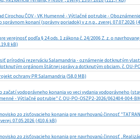
d Cirochou ČOV - VK Humenné - Výtlačné potrubie - Oboznámenie s 
o správnom konaní (správny poriadok) v z.n.p., zverej. 07.07.2026 (
re verejnosť podľa § 24 ods. 1 zákona č. 24/2006 Z. z. o navrhovane
119,8 kB)
siť prírodnú rezerváciu Salamandria - oznámenie dotknutým v
otknutým orgánom štátnej správy a dotknutým obciam, č. OU-PO-O
rojekt ochrany PR Salamandria (58,0 MB)
 začatí vodoprávneho konania vo veci vydania vodoprávneho (sta
menné - Výtlačné potrubie" č. OU-PO-OSZP2-2026/062404-004-BM z 1
novisko zo zisťovacieho konania pre navrhovanú činnosť "TATR
verej. 07.05.2026 (410,6 kB)
novisko zo zisťovacieho konania pre navrhovanú činnosť „Realizá