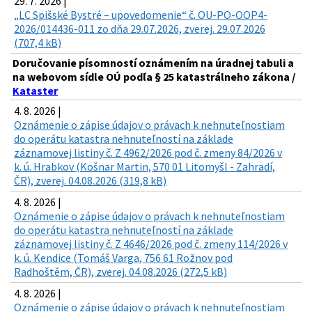
29. 7. 2026 |
„LC Spišské Bystré – upovedomenie“ č. OU-PO-OOP4-
2026/014436-011 zo dňa 29.07.2026, zverej. 29.07.2026
(707,4 kB)
Doručovanie písomností oznámením na úradnej tabuli a
na webovom sídle OÚ podľa § 25 katastrálneho zákona /
Kataster
4. 8. 2026 |
Oznámenie o zápise údajov o právach k nehnuteľnostiam
do operátu katastra nehnuteľností na základe
záznamovej listiny č. Z 4962/2026 pod č. zmeny 84/2026 v
k. ú. Hrabkov (Košnar Martin, 570 01 Litomyšl - Zahradí,
ČR), zverej. 04.08.2026 (319,8 kB)
4. 8. 2026 |
Oznámenie o zápise údajov o právach k nehnuteľnostiam
do operátu katastra nehnuteľností na základe
záznamovej listiny č. Z 4646/2026 pod č. zmeny 114/2026 v
k. ú. Kendice (Tomáš Varga, 756 61 Rožnov pod
Radhoštěm, ČR), zverej. 04.08.2026 (272,5 kB)
4. 8. 2026 |
Oznámenie o zápise údajov o právach k nehnuteľnostiam