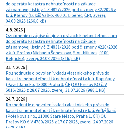
do operátu katastra nehnuteľností na základe
záznamovej listiny č. Z 4827/2026 pod č. zmeny 32/2026 v
k. ú. Klenov (Lukáš Vaľko, 460 01 Liberec, ČR), zverej.
04.08.2026 (266,8 kB)
4. 8. 2026 |
Oznámenie o zápise údajov o právach k nehnuteľnostiam
do operátu katastra nehnuteľností na základe
záznamovej listiny č. Z 4831/2026 pod č. zmeny 4228/2026
v k. ú. Prešov (Michaela Šebestová, Sint-Niklaas, 9100
Belgicko), zverej. 04.08.2026 (316,2 kB)
31. 7. 2026 |
Rozhodnutie o povolení vkladu vlastníckeho práva do
katastra nehnuteľností k nehnuteľnosti v k. ú. Kapušany
(Pavel Janíčko, 13000 Praha 3, ČR) OU Prešov KO č. V
5016/2025 z 28.07.2026, zverej. 31.07.2026 (988,1 kB)
24. 7. 2026 |
Rozhodnutie o povolení vkladu vlastníckeho práva do
katastra nehnuteľností k nehnuteľnosti v k. ú. Veľký Šariš
(PoleNova s.r.o., 11000 Staré Město, Praha 1, ČR) OU
Prešov KO č. V 4780/2026 z 17.07.2026, zverej. 24.07.2026
(578,8 kB)