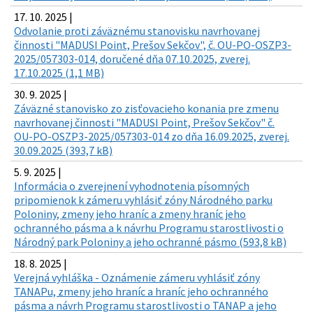
17. 10. 2025 |
Odvolanie proti záväznému stanovisku navrhovanej
činnosti "MADUSI Point, Prešov Sekčov", č. OU-PO-OSZP3-
2025/057303-014, doručené dňa 07.10.2025, zverej.
17.10.2025 (1,1 MB)
30. 9. 2025 |
Záväzné stanovisko zo zisťovacieho konania pre zmenu
navrhovanej činnosti "MADUSI Point, Prešov Sekčov" č.
OU-PO-OSZP3-2025/057303-014 zo dňa 16.09.2025, zverej.
30.09.2025 (393,7 kB)
5. 9. 2025 |
Informácia o zverejnení vyhodnotenia písomných
pripomienok k zámeru vyhlásiť zóny Národného parku
Poloniny, zmeny jeho hraníc a zmeny hraníc jeho
ochranného pásma a k návrhu Programu starostlivosti o
Národný park Poloniny a jeho ochranné pásmo (593,8 kB)
18. 8. 2025 |
Verejná vyhláška - Oznámenie zámeru vyhlásiť zóny
TANAPu, zmeny jeho hraníc a hraníc jeho ochranného
pásma a návrh Programu starostlivosti o TANAP a jeho