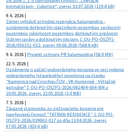
24/2006 Z. z. o navrhovanej činnosti „Zvieracie
krematórium - Ľubotice“, zverej. 02.07.2026 (119,8 kB)
9. 6. 2026 |
Zámer vyhlásiť prírodnú rezerváciu Salamandria -
oznámenie dotknutým vlastníkom pozemkov, správcom
pozemkov, nájomcom pozemkov, dotknutým orgánom
štátnej správy a dotknutým obciam, č. OU-PO-OSZP1-
2026/050151-012, zverej. 09.06.2026 (568,8 kB)
9. 6. 2026 |
Projekt ochrany PR Salamandria (58,0 MB)
22. 5. 2026 |
Oznámenie o začatí vodoprávneho konania vo veci vydania
vodoprávneho (stavebného) povolenia na stavbu
"Kamenica nad Cirochou ČOV - VK Humenné - Výtlačné
potrubie" č. OU-PO-OSZP2-2026/062404-004-BM z
19.05.2026, zverej. 22.05.2026 (3,0 MB)
7. 5. 2026 |
Záväzné stanovisko zo zisťovacieho konania pre
navrhovanú činnosť "TATRAN RESIDENCE", č. OU-PO-
OSZP3-2026/039062-017 zo dňa 13.04.2026, zverej.
07.05.2026 (410,6 kB)