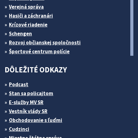
Verejná správa
Hasiči a záchranári
Krízové riadenie
Schengen
Rozvoj občianskej spoločnosti
Športové centrum polície
DÔLEŽITÉ ODKAZY
Podcast
Stan sa policajtom
E-služby MV SR
Vestník vlády SR
Obchodovanie s ľuďmi
Cudzinci