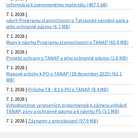
Informácia k zverejnenému materiálu (407,5 kB)
7. 1. 2026 |
návrh Programu starostlivosti o Tatranský národný park a
jeho ochranné pásmo (6,1 MB)
7. 1. 2026 |
Mapy k návrhu Programu starostlivosti o TANAP (65,0 MB)
7. 1. 2026 |
Projekt ochrany o TANAP a jeho ochranné pásmo (1,6 MB)
7. 1. 2026 |
Mapové prílohy k PO o TANAP (18 december 2025) (62,1
MB)
7. 1. 2026 |
Príloha 7.8 - 8.1 k PO o TANAP (8,4 MB)
7. 1. 2026 |
Vyhodnotenie vznesených pripomienok k zámeru vyhlásiť
TANAP, zóny a ochranné pásmo a k návrhu PS (3,1 MB)
7. 1. 2026 |
Záznamy z prerokovaní (97,9 MB)