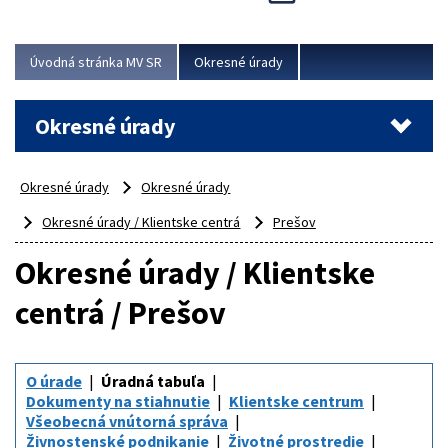
Novinky predstavili na...
Viac
Úvodná stránka MV SR
Okresné úrady
Okresné úrady
Okresné úrady
Okresné úrady
Okresné úrady / Klientske centrá
Prešov
Okresné úrady / Klientske
centrá / Prešov
O úrade
Úradná tabuľa
Dokumenty na stiahnutie
Klientske centrum
Všeobecná vnútorná správa
Živnostenské podnikanie
Životné prostredie