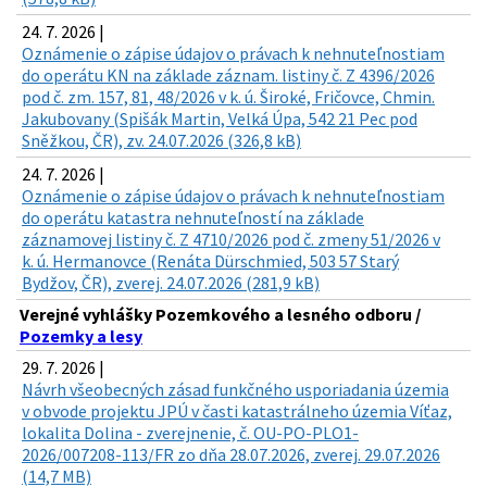
24. 7. 2026 |
Oznámenie o zápise údajov o právach k nehnuteľnostiam
do operátu KN na základe záznam. listiny č. Z 4396/2026
pod č. zm. 157, 81, 48/2026 v k. ú. Široké, Fričovce, Chmin.
Jakubovany (Spišák Martin, Velká Úpa, 542 21 Pec pod
Sněžkou, ČR), zv. 24.07.2026 (326,8 kB)
24. 7. 2026 |
Oznámenie o zápise údajov o právach k nehnuteľnostiam
do operátu katastra nehnuteľností na základe
záznamovej listiny č. Z 4710/2026 pod č. zmeny 51/2026 v
k. ú. Hermanovce (Renáta Dürschmied, 503 57 Starý
Bydžov, ČR), zverej. 24.07.2026 (281,9 kB)
Verejné vyhlášky Pozemkového a lesného odboru /
Pozemky a lesy
29. 7. 2026 |
Návrh všeobecných zásad funkčného usporiadania územia
v obvode projektu JPÚ v časti katastrálneho územia Víťaz,
lokalita Dolina - zverejnenie, č. OU-PO-PLO1-
2026/007208-113/FR zo dňa 28.07.2026, zverej. 29.07.2026
(14,7 MB)