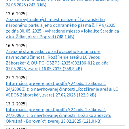
24.06.2025 (243,3 kB)
13. 6. 2025 |
Zoznam vyhradených miest na území Tatranského
národného parku a jeho ochranného pásma č. TP 8/2025
zo dňa 30. 05. 2025 - vyhradené miesto v lokalite Strednica
v k.ú. Ždiar, okres Poprad (748,1 kB)
16. 5. 2025 |
Záväzné stanovisko zo zisťovacieho konania pre
navrhovanú činnosť „Rozšírenie areálu LC Vedos
Záborské“ č. OU-PO-OSZP3-2025/032186-012 zo dňa
07.05.2025, zverej. 16.05.2025 (358,8 kB)
27. 2. 2025 |
Informácia pre verejnosť podľa § 24 ods. 1 zákona č.
24/2006 Z. z. o navrhovanej činnosti „Rozšírenie areálu LC
VEDOS Záborské“, zverej. 27.02.2025 (122,9 kB)
13. 2. 2025 |
Informácia pre verejnosť podľa § 24 ods. 1 zákona č.
24/2006 Z. z. o navrhovanej činnosti „Ložisko andezitu
Okružná - Borovník“, zverej. 13.02.2025 (121,0 kB)