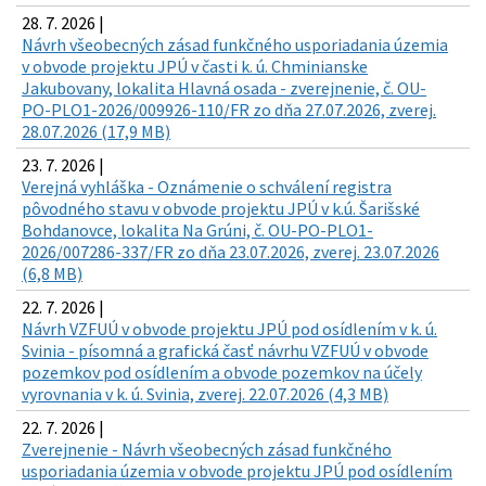
28. 7. 2026 |
Návrh všeobecných zásad funkčného usporiadania územia
v obvode projektu JPÚ v časti k. ú. Chminianske
Jakubovany, lokalita Hlavná osada - zverejnenie, č. OU-
PO-PLO1-2026/009926-110/FR zo dňa 27.07.2026, zverej.
28.07.2026 (17,9 MB)
23. 7. 2026 |
Verejná vyhláška - Oznámenie o schválení registra
pôvodného stavu v obvode projektu JPÚ v k.ú. Šarišské
Bohdanovce, lokalita Na Grúni, č. OU-PO-PLO1-
2026/007286-337/FR zo dňa 23.07.2026, zverej. 23.07.2026
(6,8 MB)
22. 7. 2026 |
Návrh VZFUÚ v obvode projektu JPÚ pod osídlením v k. ú.
Svinia - písomná a grafická časť návrhu VZFUÚ v obvode
pozemkov pod osídlením a obvode pozemkov na účely
vyrovnania v k. ú. Svinia, zverej. 22.07.2026 (4,3 MB)
22. 7. 2026 |
Zverejnenie - Návrh všeobecných zásad funkčného
usporiadania územia v obvode projektu JPÚ pod osídlením