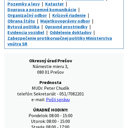
Pozemky a lesy
Kataster
Doprava a pozemné komunikácie
Organizačný odbor
Krízové riadenie
Obrana štátu
Majetkovoprávny odbor
Bytová politika
Opravné prostriedky
Evidencia vozidiel
Oddelenie dokladov
Zabezpečenie protikorupčnej politiky Ministerstva
vnútra SR
Okresný úrad Prešov
Námestie mieru 3,
080 01 Prešov
Prednosta
MUDr. Peter Chudík
telefón: Sekretariát - 051/7082201
e-mail:
Pošli správu
ÚRADNÉ HODINY:
Pondelok: 08:00 - 15:00
Utorok: 08:00 - 15:00
Streda: 08:00 - 17:00