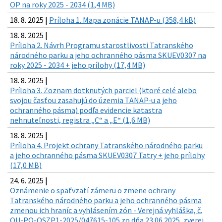
OP na roky 2025 - 2034 (1,4 MB)
18. 8. 2025 |
Príloha 1. Mapa zonácie TANAP-u (358,4 kB)
18. 8. 2025 |
Príloha 2. Návrh Programu starostlivosti Tatranského
národného parku a jeho ochranného pásma SKUEV0307 na
roky 2025 - 2034 + jeho prílohy (17,4 MB)
18. 8. 2025 |
Príloha 3. Zoznam dotknutých parciel (ktoré celé alebo
svojou časťou zasahujú do územia TANAP-u a jeho
ochranného pásma) podľa evidencie katastra
nehnuteľnosti, registra „C“ a „E“ (1,6 MB)
18. 8. 2025 |
Príloha 4. Projekt ochrany Tatranského národného parku
a jeho ochranného pásma SKUEV0307 Tatry + jeho prílohy
(17,0 MB)
24. 6. 2025 |
Oznámenie o späťvzatí zámeru o zmene ochrany
Tatranského národného parku a jeho ochranného pásma
zmenou ich hraníc a vyhlásením zón - Verejná vyhláška, č.
OU-PO-OSZP1-2025/047615-105 zo dňa 23.06.2025, zverej.