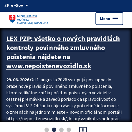
Preskocit na hlavný obsah
arrow_drop_down
SK
e-Gov
menu
Menu
Zastavit automatický posun upútavok
LEX PZP: všetko o nových pravidlách
kontroly povinného zmluvného
poistenia nájdete na
www.nepoistenevozidlo.sk
29. 06. 2026
Od 1. augusta 2026 vstupujú postupne do
praxe nové pravidlá povinného zmluvného poistenia,
ktoré radikálne znížia počet nepoistených vozidiel v
cestnej premávke a zavedú poriadok a spravodlivosť do
systému PZP. Občania nájdu všetky potrebné informácie
o zmenách na jednom mieste – novom oficiálnom portáli
https://nepoistenevozidlo.sk/, ktorý vznikol v spolupráci
Slovenskej kancelárie poisťovateľov (SKP), Slovenskej
pause_presentation
asociácie poisťovní (SLASPO) a Ministerstva vnútra SR.