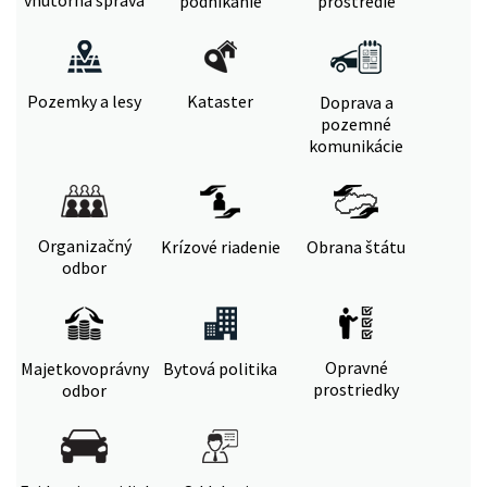
vnútorná správa
podnikanie
prostredie
Pozemky a lesy
Kataster
Doprava a
pozemné
komunikácie
Organizačný
Krízové riadenie
Obrana štátu
odbor
Opravné
Majetkovoprávny
Bytová politika
prostriedky
odbor