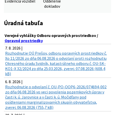
Evidencia vozidiel
Oddelenie
dokladov
Úradná tabuľa
Verejné vyhlášky Odboru opravných prostriedkov /
Opravné prostriedky
7. 8. 2026 |
Rozhodnutie OÚ Prešov, odboru opravných prostriedkov č.
Xo 11/2026 zo dňa 06.08.2026 o odvolaní proti rozhodnutiu
Okresného úradu Svidník, katastrálneho odboru č. OU-SK-
KO1-X 32/2024 zo dňa 25.03.2026, zverej. 07.08.2026 (608,4
kB)
6. 8. 2026 |
Rozhodnutie o odvolaní č. OU-PO-OOP6-2026/074694-002
zo dňa 06.08.2026 vo veci povolenia pozemkových úprav v
časti k. ú. Jarovnice a v časti k. ú. Močidľany pod
osídleniami marginalizovaných skupín obyvateľstva,
zverej. 06.08.2026 (755,7 kB)