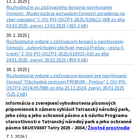
13. 2. 2025 |
Rozhodnutie zo zisťovacieho konania navrhovanej
činnosti „Modernizácia jestvujúcej činnosti zariadenia na
zber odpadov“ č. OU-PO-OSZP3-2025/020612-008 zo dňa
03.02.2025, zverej. 13.02.2025 (365,2 kB)
30. 1. 2025 |
Rozhodnutie vydané v zisťovacom konaní o navrhovanej
činnosti „Juhovýchodný obchvat mesta Prešov - cesta II.
triedy" č. OU-PO-OSZP3-2025/010915-025 zo dňa
24.01.2025, zverej. 30.01.2025 (450,9 kB)
30. 1. 2025 |
Rozhodnutie vydané v zisťovacom konaní pre navrhovanú
činnosť "Obchodné centrum PRIMUM - Prešov" č. OU-PO-
OSZP3-2024/057886 zo dňa 20.12.2024, zverej. 30.01.2025
(525,2 kB)
Informácia o zverejnení vyhodnotenia písomných
pripomienok k zámeru vyhlásiť Tatranský národný park,
jeho zóny a jeho ochranné pásmo a k návrhu Programu
starostlivosti o Tatranský národný park a jeho ochranné
pásmo SKUEV0307 Tatry 2025 – 2034 /
Životné prostredie
7. 1. 2026 |