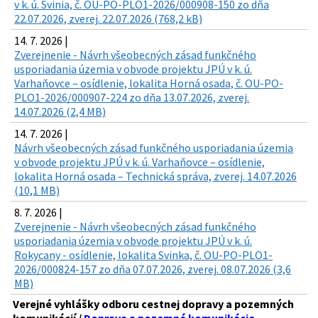
v k. ú. Svinia, č. OU-PO-PLO1-2026/000908-150 zo dňa
22.07.2026, zverej. 22.07.2026 (768,2 kB)
14. 7. 2026 |
Zverejnenie - Návrh všeobecných zásad funkčného
usporiadania územia v obvode projektu JPÚ v k. ú.
Varhaňovce – osídlenie, lokalita Horná osada, č. OU-PO-
PLO1-2026/000907-224 zo dňa 13.07.2026, zverej.
14.07.2026 (2,4 MB)
14. 7. 2026 |
Návrh všeobecných zásad funkčného usporiadania územia
v obvode projektu JPÚ v k. ú. Varhaňovce – osídlenie,
lokalita Horná osada – Technická správa, zverej. 14.07.2026
(10,1 MB)
8. 7. 2026 |
Zverejnenie - Návrh všeobecných zásad funkčného
usporiadania územia v obvode projektu JPÚ v k. ú.
Rokycany - osídlenie, lokalita Svinka, č. OU-PO-PLO1-
2026/000824-157 zo dňa 07.07.2026, zverej. 08.07.2026 (3,6
MB)
Verejné vyhlášky odboru cestnej dopravy a pozemných