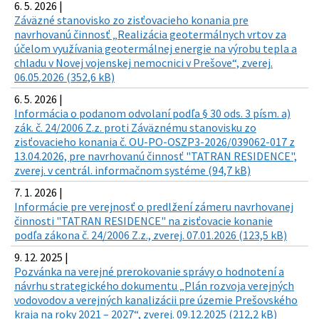
6. 5. 2026 |
Záväzné stanovisko zo zisťovacieho konania pre
navrhovanú činnosť „Realizácia geotermálnych vrtov za
účelom využívania geotermálnej energie na výrobu tepla a
chladu v Novej vojenskej nemocnici v Prešove“, zverej.
06.05.2026 (352,6 kB)
6. 5. 2026 |
Informácia o podanom odvolaní podľa § 30 ods. 3 písm. a)
zák. č. 24/2006 Z.z. proti Záväznému stanovisku zo
zisťovacieho konania č. OU-PO-OSZP3-2026/039062-017 z
13.04.2026, pre navrhovanú činnosť "TATRAN RESIDENCE",
zverej. v centrál. informačnom systéme (94,7 kB)
7. 1. 2026 |
Informácie pre verejnosť o predlžení zámeru navrhovanej
činnosti "TATRAN RESIDENCE" na zisťovacie konanie
podľa zákona č. 24/2006 Z.z., zverej. 07.01.2026 (123,5 kB)
9. 12. 2025 |
Pozvánka na verejné prerokovanie správy o hodnotení a
návrhu strategického dokumentu „Plán rozvoja verejných
vodovodov a verejných kanalizácii pre územie Prešovského
kraja na roky 2021 – 2027“, zverej. 09.12.2025 (212,2 kB)