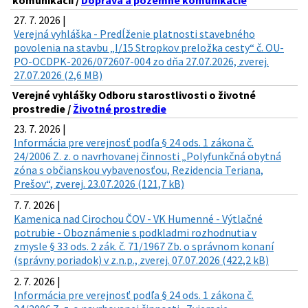
komunikácií /
Doprava a pozemné komunikácie
27. 7. 2026 |
Verejná vyhláška - Predĺženie platnosti stavebného
povolenia na stavbu „I/15 Stropkov preložka cesty“ č. OU-
PO-OCDPK-2026/072607-004 zo dňa 27.07.2026, zverej.
27.07.2026 (2,6 MB)
Verejné vyhlášky Odboru starostlivosti o životné
prostredie /
Životné prostredie
23. 7. 2026 |
Informácia pre verejnosť podľa § 24 ods. 1 zákona č.
24/2006 Z. z. o navrhovanej činnosti „Polyfunkčná obytná
zóna s občianskou vybavenosťou, Rezidencia Teriana,
Prešov“, zverej. 23.07.2026 (121,7 kB)
7. 7. 2026 |
Kamenica nad Cirochou ČOV - VK Humenné - Výtlačné
potrubie - Oboznámenie s podkladmi rozhodnutia v
zmysle § 33 ods. 2 zák. č. 71/1967 Zb. o správnom konaní
(správny poriadok) v z.n.p., zverej. 07.07.2026 (422,2 kB)
2. 7. 2026 |
Informácia pre verejnosť podľa § 24 ods. 1 zákona č.