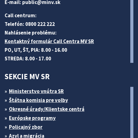
E-mail:
public@minv
.sk
Call centrum:
Telefón: 0800 222 222
Nahlásenie problému:
Kontaktný formulár Call Centra MV SR
PO, UT, ŠT, PIA: 8.00 - 16.00
STREDA: 8.00 - 17.00
SEKCIE MV SR
Ministerstvo vnútra SR
Štátna komisia pre volby
Okresné úrady/Klientske centrá
Európske programy
Policajný zbor
Azyl a migrácia