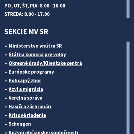
PO, UT, ŠT, PIA: 8.00 - 16.00
STREDA: 8.00 - 17.00
SEKCIE MV SR
Ministerstvo vnútra SR
Štátna komisia pre volby
Okresné úrady/Klientske centrá
Európske programy
Policajný zbor
Azyl a migrácia
Verejná správa
Hasiči a záchranári
Krízové riadenie
Schengen
Rozvoj občianskej spoločnosti