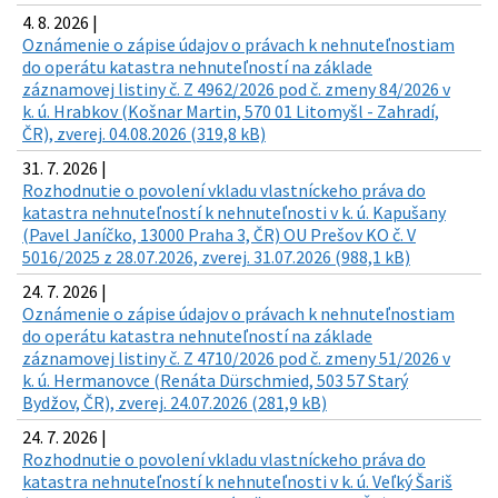
4. 8. 2026 |
Oznámenie o zápise údajov o právach k nehnuteľnostiam
do operátu katastra nehnuteľností na základe
záznamovej listiny č. Z 4962/2026 pod č. zmeny 84/2026 v
k. ú. Hrabkov (Košnar Martin, 570 01 Litomyšl - Zahradí,
ČR), zverej. 04.08.2026 (319,8 kB)
31. 7. 2026 |
Rozhodnutie o povolení vkladu vlastníckeho práva do
katastra nehnuteľností k nehnuteľnosti v k. ú. Kapušany
(Pavel Janíčko, 13000 Praha 3, ČR) OU Prešov KO č. V
5016/2025 z 28.07.2026, zverej. 31.07.2026 (988,1 kB)
24. 7. 2026 |
Oznámenie o zápise údajov o právach k nehnuteľnostiam
do operátu katastra nehnuteľností na základe
záznamovej listiny č. Z 4710/2026 pod č. zmeny 51/2026 v
k. ú. Hermanovce (Renáta Dürschmied, 503 57 Starý
Bydžov, ČR), zverej. 24.07.2026 (281,9 kB)
24. 7. 2026 |
Rozhodnutie o povolení vkladu vlastníckeho práva do
katastra nehnuteľností k nehnuteľnosti v k. ú. Veľký Šariš