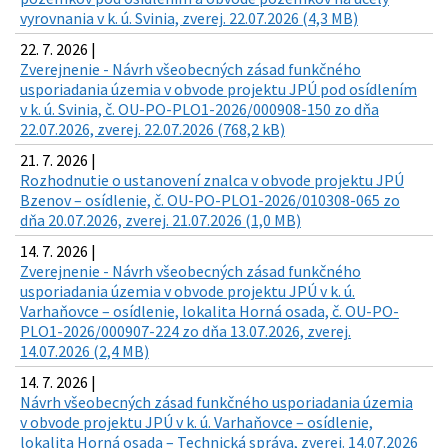
vyrovnania v k. ú. Svinia, zverej. 22.07.2026 (4,3 MB)
22. 7. 2026 |
Zverejnenie - Návrh všeobecných zásad funkčného
usporiadania územia v obvode projektu JPÚ pod osídlením
v k. ú. Svinia, č. OU-PO-PLO1-2026/000908-150 zo dňa
22.07.2026, zverej. 22.07.2026 (768,2 kB)
21. 7. 2026 |
Rozhodnutie o ustanovení znalca v obvode projektu JPÚ
Bzenov – osídlenie, č. OU-PO-PLO1-2026/010308-065 zo
dňa 20.07.2026, zverej. 21.07.2026 (1,0 MB)
14. 7. 2026 |
Zverejnenie - Návrh všeobecných zásad funkčného
usporiadania územia v obvode projektu JPÚ v k. ú.
Varhaňovce – osídlenie, lokalita Horná osada, č. OU-PO-
PLO1-2026/000907-224 zo dňa 13.07.2026, zverej.
14.07.2026 (2,4 MB)
14. 7. 2026 |
Návrh všeobecných zásad funkčného usporiadania územia
v obvode projektu JPÚ v k. ú. Varhaňovce – osídlenie,
lokalita Horná osada – Technická správa, zverej. 14.07.2026