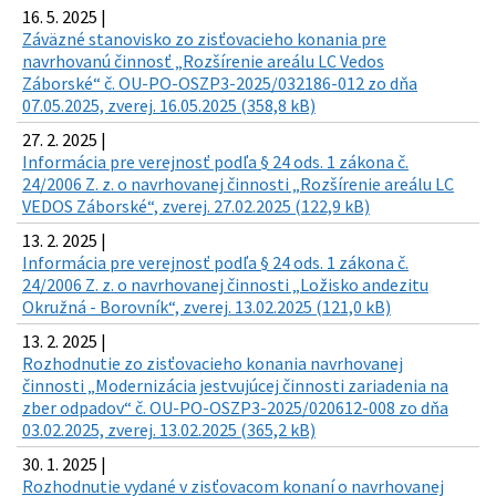
16. 5. 2025 |
Záväzné stanovisko zo zisťovacieho konania pre
navrhovanú činnosť „Rozšírenie areálu LC Vedos
Záborské“ č. OU-PO-OSZP3-2025/032186-012 zo dňa
07.05.2025, zverej. 16.05.2025 (358,8 kB)
27. 2. 2025 |
Informácia pre verejnosť podľa § 24 ods. 1 zákona č.
24/2006 Z. z. o navrhovanej činnosti „Rozšírenie areálu LC
VEDOS Záborské“, zverej. 27.02.2025 (122,9 kB)
13. 2. 2025 |
Informácia pre verejnosť podľa § 24 ods. 1 zákona č.
24/2006 Z. z. o navrhovanej činnosti „Ložisko andezitu
Okružná - Borovník“, zverej. 13.02.2025 (121,0 kB)
13. 2. 2025 |
Rozhodnutie zo zisťovacieho konania navrhovanej
činnosti „Modernizácia jestvujúcej činnosti zariadenia na
zber odpadov“ č. OU-PO-OSZP3-2025/020612-008 zo dňa
03.02.2025, zverej. 13.02.2025 (365,2 kB)
30. 1. 2025 |
Rozhodnutie vydané v zisťovacom konaní o navrhovanej