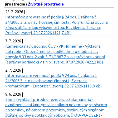
prostredie /
Životné prostredie
23. 7. 2026 |
Informácia pre verejnosť podľa § 24 ods. 1 zákona č.
24/2006 Z. z. o navrhovanej činnosti „Polyfunkčná obytná
zóna s občianskou vybavenosťou, Rezidencia Teriana,
Prešov“, zverej. 23.07.2026 (121,7 kB)
7. 7. 2026 |
Kamenica nad Cirochou ČOV - VK Humenné - Výtlačné
potrubie - Oboznámenie s podkladmi rozhodnutia v
zmysle § 33 ods. 2 zák. č. 71/1967 Zb. o správnom konaní
(správny poriadok) v z.n.p., zverej. 07.07.2026 (422,2 kB)
2. 7. 2026 |
Informácia pre verejnosť podľa § 24 ods. 1 zákona č.
24/2006 Z. z. o navrhovanej činnosti „Zvieracie
krematórium - Ľubotice“, zverej. 02.07.2026 (119,8 kB)
9. 6. 2026 |
Zámer vyhlásiť prírodnú rezerváciu Salamandria -
oznámenie dotknutým vlastníkom pozemkov, správcom
pozemkov, nájomcom pozemkov, dotknutým orgánom
štátnej správy a dotknutým obciam, č. OU-PO-OSZP1-