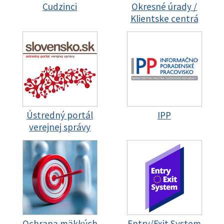
Cudzinci
Okresné úrady /
Klientske centrá
Ústredný portál
IPP
verejnej správy
Ochrana mäkkých
Entry/Exit System