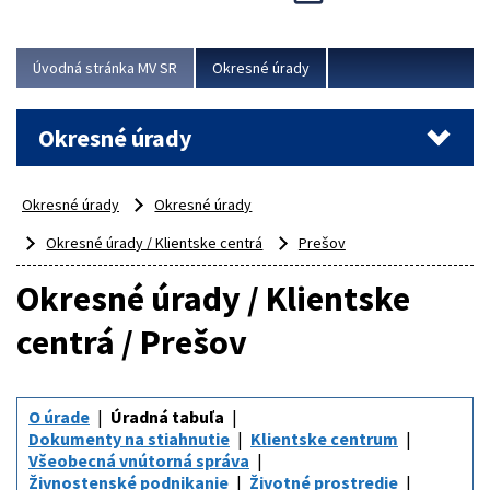
Novinky predstavili na...
Viac
Úvodná stránka MV SR
Okresné úrady
Okresné úrady
Okresné úrady
Okresné úrady
Okresné úrady / Klientske centrá
Prešov
Okresné úrady / Klientske
centrá / Prešov
O úrade
Úradná tabuľa
Dokumenty na stiahnutie
Klientske centrum
Všeobecná vnútorná správa
Živnostenské podnikanie
Životné prostredie