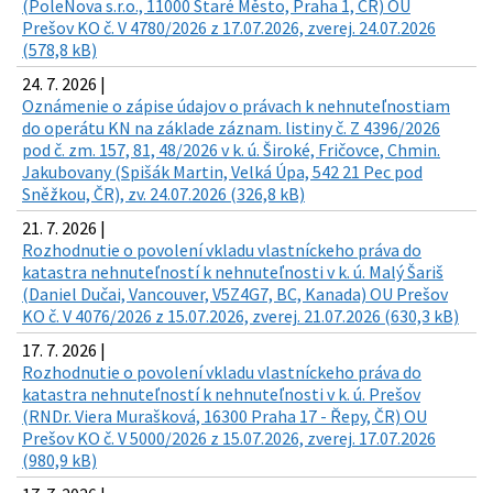
(PoleNova s.r.o., 11000 Staré Město, Praha 1, ČR) OU
Prešov KO č. V 4780/2026 z 17.07.2026, zverej. 24.07.2026
(578,8 kB)
24. 7. 2026 |
Oznámenie o zápise údajov o právach k nehnuteľnostiam
do operátu KN na základe záznam. listiny č. Z 4396/2026
pod č. zm. 157, 81, 48/2026 v k. ú. Široké, Fričovce, Chmin.
Jakubovany (Spišák Martin, Velká Úpa, 542 21 Pec pod
Sněžkou, ČR), zv. 24.07.2026 (326,8 kB)
21. 7. 2026 |
Rozhodnutie o povolení vkladu vlastníckeho práva do
katastra nehnuteľností k nehnuteľnosti v k. ú. Malý Šariš
(Daniel Dučai, Vancouver, V5Z4G7, BC, Kanada) OU Prešov
KO č. V 4076/2026 z 15.07.2026, zverej. 21.07.2026 (630,3 kB)
17. 7. 2026 |
Rozhodnutie o povolení vkladu vlastníckeho práva do
katastra nehnuteľností k nehnuteľnosti v k. ú. Prešov
(RNDr. Viera Murašková, 16300 Praha 17 - Řepy, ČR) OU
Prešov KO č. V 5000/2026 z 15.07.2026, zverej. 17.07.2026
(980,9 kB)