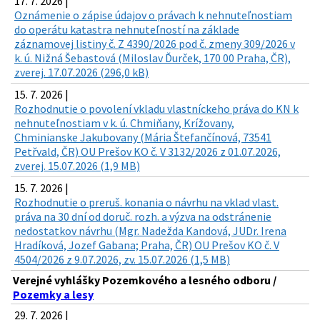
17. 7. 2026 |
Oznámenie o zápise údajov o právach k nehnuteľnostiam
do operátu katastra nehnuteľností na základe
záznamovej listiny č. Z 4390/2026 pod č. zmeny 309/2026 v
k. ú. Nižná Šebastová (Miloslav Ďurček, 170 00 Praha, ČR),
zverej. 17.07.2026 (296,0 kB)
15. 7. 2026 |
Rozhodnutie o povolení vkladu vlastníckeho práva do KN k
nehnuteľnostiam v k. ú. Chmiňany, Krížovany,
Chminianske Jakubovany (Mária Štefančínová, 73541
Petřvald, ČR) OU Prešov KO č. V 3132/2026 z 01.07.2026,
zverej. 15.07.2026 (1,9 MB)
15. 7. 2026 |
Rozhodnutie o preruš. konania o návrhu na vklad vlast.
práva na 30 dní od doruč. rozh. a výzva na odstránenie
nedostatkov návrhu (Mgr. Nadežda Kandová, JUDr. Irena
Hradíková, Jozef Gabana; Praha, ČR) OU Prešov KO č. V
4504/2026 z 9.07.2026, zv. 15.07.2026 (1,5 MB)
Verejné vyhlášky Pozemkového a lesného odboru /
Pozemky a lesy
29. 7. 2026 |