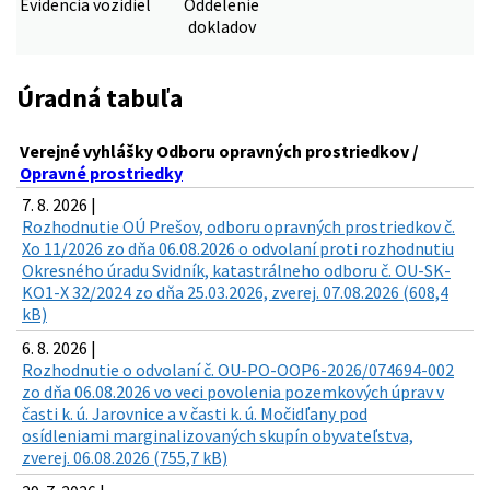
Evidencia vozidiel
Oddelenie
dokladov
Úradná tabuľa
Verejné vyhlášky Odboru opravných prostriedkov /
Opravné prostriedky
7. 8. 2026 |
Rozhodnutie OÚ Prešov, odboru opravných prostriedkov č.
Xo 11/2026 zo dňa 06.08.2026 o odvolaní proti rozhodnutiu
Okresného úradu Svidník, katastrálneho odboru č. OU-SK-
KO1-X 32/2024 zo dňa 25.03.2026, zverej. 07.08.2026 (608,4
kB)
6. 8. 2026 |
Rozhodnutie o odvolaní č. OU-PO-OOP6-2026/074694-002
zo dňa 06.08.2026 vo veci povolenia pozemkových úprav v
časti k. ú. Jarovnice a v časti k. ú. Močidľany pod
osídleniami marginalizovaných skupín obyvateľstva,
zverej. 06.08.2026 (755,7 kB)