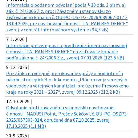
Informácia o podanom odvolaní podľa § 30 ods. 3 písm. a)
zák. č. 24/2006 Z.z. proti Záväznému stanovisku zo
zisťovacieho konania č. OU-PO-OSZP3-2026/039062-017 z
13.04.2026, pre navrhovanú činnosť "TATRAN RESIDENCE",
zverej. v centrál. informačnom systéme (94,7 kB)
7. 1. 2026 |
Informácie pre verejnosť o predlžení zámeru navrhovanej
činnosti "TATRAN RESIDENCE" na zisťovacie konanie
podľa zákona č. 24/2006 Z.z., zverej. 07.01.2026 (123,5 kB)
9. 12. 2025 |
Pozvánka na verejné prerokovanie správy o hodnotení a
návrhu strategického dokumentu „Plán rozvoja verejných
vodovodov a verejných kanalizácii pre územie Prešovského
kraja na roky 2021 – 2027“, zverej. 09.12.2025 (212,2 kB)
17. 10. 2025 |
Odvolanie proti záväznému stanovisku navrhovanej
činnosti "MADUSI Point, Prešov Sekčov", č. OU-PO-OSZP3-
2025/057303-014, doručené dňa 07.10.2025, zverej.
17.10.2025 (1,1 MB)
30. 9. 2025 |