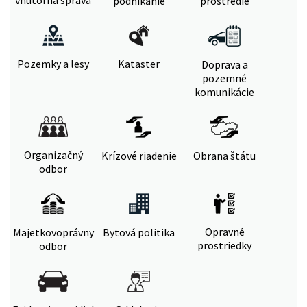
vnútorná správa
podnikanie
prostredie
Pozemky a lesy
Kataster
Doprava a
pozemné
komunikácie
Organizačný
Krízové riadenie
Obrana štátu
odbor
Opravné
Majetkovoprávny
Bytová politika
prostriedky
odbor