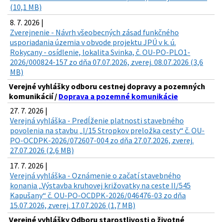
(10,1 MB)
8. 7. 2026 |
Zverejnenie - Návrh všeobecných zásad funkčného
usporiadania územia v obvode projektu JPÚ v k. ú.
Rokycany - osídlenie, lokalita Svinka, č. OU-PO-PLO1-
2026/000824-157 zo dňa 07.07.2026, zverej. 08.07.2026 (3,6
MB)
Verejné vyhlášky odboru cestnej dopravy a pozemných
komunikácií /
Doprava a pozemné komunikácie
27. 7. 2026 |
Verejná vyhláška - Predĺženie platnosti stavebného
povolenia na stavbu „I/15 Stropkov preložka cesty“ č. OU-
PO-OCDPK-2026/072607-004 zo dňa 27.07.2026, zverej.
27.07.2026 (2,6 MB)
17. 7. 2026 |
Verejná vyhláška - Oznámenie o začatí stavebného
konania „Výstavba kruhovej križovatky na ceste II/545
Kapušany“ č. OU-PO-OCDPK-2026/046476-03 zo dňa
15.07.2026, zverej. 17.07.2026 (1,7 MB)
Verejné vyhlášky Odboru starostlivosti o životné