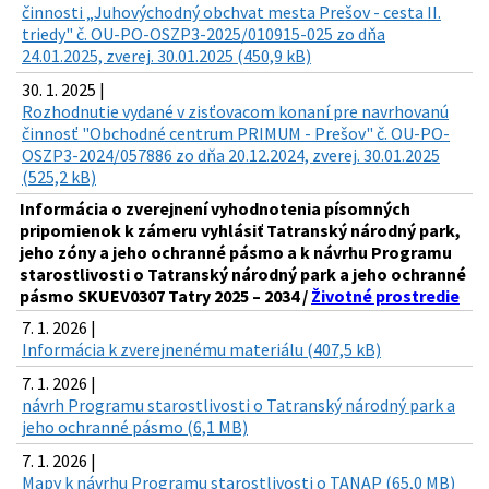
činnosti „Juhovýchodný obchvat mesta Prešov - cesta II.
triedy" č. OU-PO-OSZP3-2025/010915-025 zo dňa
24.01.2025, zverej. 30.01.2025 (450,9 kB)
30. 1. 2025 |
Rozhodnutie vydané v zisťovacom konaní pre navrhovanú
činnosť "Obchodné centrum PRIMUM - Prešov" č. OU-PO-
OSZP3-2024/057886 zo dňa 20.12.2024, zverej. 30.01.2025
(525,2 kB)
Informácia o zverejnení vyhodnotenia písomných
pripomienok k zámeru vyhlásiť Tatranský národný park,
jeho zóny a jeho ochranné pásmo a k návrhu Programu
starostlivosti o Tatranský národný park a jeho ochranné
pásmo SKUEV0307 Tatry 2025 – 2034 /
Životné prostredie
7. 1. 2026 |
Informácia k zverejnenému materiálu (407,5 kB)
7. 1. 2026 |
návrh Programu starostlivosti o Tatranský národný park a
jeho ochranné pásmo (6,1 MB)
7. 1. 2026 |
Mapy k návrhu Programu starostlivosti o TANAP (65,0 MB)