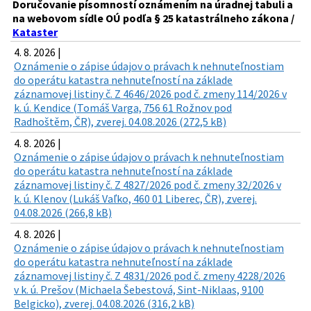
Doručovanie písomností oznámením na úradnej tabuli a
na webovom sídle OÚ podľa § 25 katastrálneho zákona /
Kataster
4. 8. 2026 |
Oznámenie o zápise údajov o právach k nehnuteľnostiam
do operátu katastra nehnuteľností na základe
záznamovej listiny č. Z 4646/2026 pod č. zmeny 114/2026 v
k. ú. Kendice (Tomáš Varga, 756 61 Rožnov pod
Radhoštěm, ČR), zverej. 04.08.2026 (272,5 kB)
4. 8. 2026 |
Oznámenie o zápise údajov o právach k nehnuteľnostiam
do operátu katastra nehnuteľností na základe
záznamovej listiny č. Z 4827/2026 pod č. zmeny 32/2026 v
k. ú. Klenov (Lukáš Vaľko, 460 01 Liberec, ČR), zverej.
04.08.2026 (266,8 kB)
4. 8. 2026 |
Oznámenie o zápise údajov o právach k nehnuteľnostiam
do operátu katastra nehnuteľností na základe
záznamovej listiny č. Z 4831/2026 pod č. zmeny 4228/2026
v k. ú. Prešov (Michaela Šebestová, Sint-Niklaas, 9100
Belgicko), zverej. 04.08.2026 (316,2 kB)