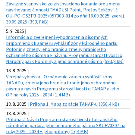
Záväzné stanovisko zo zisťovacieho konania pre zmenu
navrhovanej činnosti "MADUSI Point, Prešov Sekčov" č.
OU-PO-OSZP3-2025/057303-014 zo dňa 16.09.2025, zverej.
30.09.2025 (393,7 kB)
5. 9. 2025 |
Informácia o zverejnení vyhodnotenia písomných
pripomienok k zámeru vyhlásiť zóny Národného parku
Poloniny, zmeny jeho hraníc a zmeny hraníc jeho
ochranného pásma a k návrhu Programu starostlivosti o
Národný park Poloniny a jeho ochranné pásmo (593,8 kB)
18. 8. 2025 |
Verejná vyhláška - Oznámenie zámeru vyhlásiť zóny
TANAPu, zmeny jeho hraníc a hraníc jeho ochranného
pásma a návrh Programu starostlivosti o TANAP a jeho
OP na roky 2025 - 2034 (1,4 MB)
18. 8. 2025 |
Príloha 1. Mapa zonácie TANAP-u (358,4 kB)
18. 8. 2025 |
Príloha 2. Návrh Programu starostlivosti Tatranského
národného parku a jeho ochranného pásma SKUEV0307 na
roky 2025 - 2034 + jeho prílohy (17,4 MB)