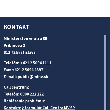
KONTAKT
Ministerstvo vnútra SR
Pribinova 2
812 72 Bratislava
Telefón: +421 2 5094 1111
Fax: +421 2 5094 4397
E-mail:
public@minv
.sk
Call centrum:
Telefón: 0800 222 222
Nahlásenie problému:
Kontaktný formulár Call Centra MV SR