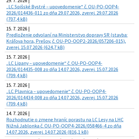
29. 7. 2026 |
„LC Spišské Bystré – upovedomenie“ č. OU-PO-OOP4-
2026/014436-011 zo dňa 29.07.2026, zverej. 29.07.2026
(707,4 kB)
15. 7. 2026 |
Predloženie odvolaní na Ministerstvo dopravy SR (stavba:
Kráľova hora, Prešov, č. OU-PO-OOP2-2026/057206-015),
zverej. 15.07.2026 (624,7 kB)
15. 7. 2026 |
„LC Lipany – upovedomenie“ č. OU-PO-OOP4-
2026/014435-008 zo dňa 14.07.2026, zverej. 15.07.2026
(709,4 kB)
15. 7. 2026 |
„LC Plavnica – upovedomenie“ č. OU-PO-OOP4-
2026/014434-008 zo dňa 14.07.2026, zverej. 15.07.2026
(709,4 kB)
14. 7. 2026 |
Rozhodnutie o zmene hraníc porastu na LC Lesy na LHC
Nižná Jablonka č. OU-PO-OOP4-2026/058466-4 zo dňa
14.07.2026, zverej. 14.07.2026 (816,1 kB)