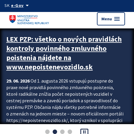
Preskocit na hlavný obsah
arrow_drop_down
SK
e-Gov
menu
Menu
Zastavit automatický posun upútavok
LEX PZP: všetko o nových pravidlách
kontroly povinného zmluvného
poistenia nájdete na
www.nepoistenevozidlo.sk
29. 06. 2026
Od 1. augusta 2026 vstupujú postupne do
praxe nové pravidlá povinného zmluvného poistenia,
ktoré radikálne znížia počet nepoistených vozidiel v
cestnej premávke a zavedú poriadok a spravodlivosť do
systému PZP. Občania nájdu všetky potrebné informácie
o zmenách na jednom mieste – novom oficiálnom portáli
https://nepoistenevozidlo.sk/, ktorý vznikol v spolupráci
Slovenskej kancelárie poisťovateľov (SKP), Slovenskej
pause_presentation
asociácie poisťovní (SLASPO) a Ministerstva vnútra SR.