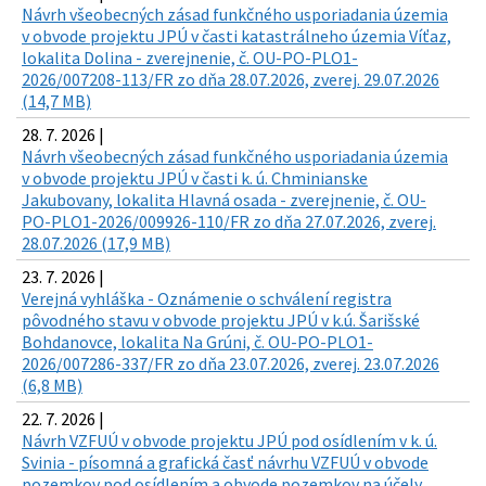
Návrh všeobecných zásad funkčného usporiadania územia
v obvode projektu JPÚ v časti katastrálneho územia Víťaz,
lokalita Dolina - zverejnenie, č. OU-PO-PLO1-
2026/007208-113/FR zo dňa 28.07.2026, zverej. 29.07.2026
(14,7 MB)
28. 7. 2026 |
Návrh všeobecných zásad funkčného usporiadania územia
v obvode projektu JPÚ v časti k. ú. Chminianske
Jakubovany, lokalita Hlavná osada - zverejnenie, č. OU-
PO-PLO1-2026/009926-110/FR zo dňa 27.07.2026, zverej.
28.07.2026 (17,9 MB)
23. 7. 2026 |
Verejná vyhláška - Oznámenie o schválení registra
pôvodného stavu v obvode projektu JPÚ v k.ú. Šarišské
Bohdanovce, lokalita Na Grúni, č. OU-PO-PLO1-
2026/007286-337/FR zo dňa 23.07.2026, zverej. 23.07.2026
(6,8 MB)
22. 7. 2026 |
Návrh VZFUÚ v obvode projektu JPÚ pod osídlením v k. ú.
Svinia - písomná a grafická časť návrhu VZFUÚ v obvode
pozemkov pod osídlením a obvode pozemkov na účely