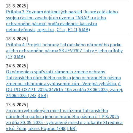
18. 8. 2025 |
Príloha 3. Zoznam dotknutých parciel (ktoré celé alebo
svojou časťou zasahujú do územia TANAP-u a jeho
ochranného pásma) podľa evidencie katastra
nehnuteľnosti, registra „C“ a „E“ (1,6 MB)
18. 8. 2025 |
Príloha 4. Projekt ochrany Tatranského národného parku
a jeho ochranného pásma SKUEV0307 Tatry + jeho prílohy
(17,0 MB)
24. 6. 2025 |
Oznámenie o späťvzatí zámeru o zmene ochrany
Tatranského národného parku a jeho ochranného pásma
zmenou ich hraníc a vyhlásením zón - Verejná vyhláška, č.
OU-PO-OSZP1-2025/047615-105 zo dňa 23.06.2025, zverej.
24.06.2025 (243,3 kB)
13. 6. 2025 |
Zoznam vyhradených miest na území Tatranského
národného parku a jeho ochranného pásma č. TP 8/2025
zo dňa 30. 05. 2025 - vyhradené miesto v lokalite Strednica
v k.ú. Ždiar, okres Poprad (748,1 kB)