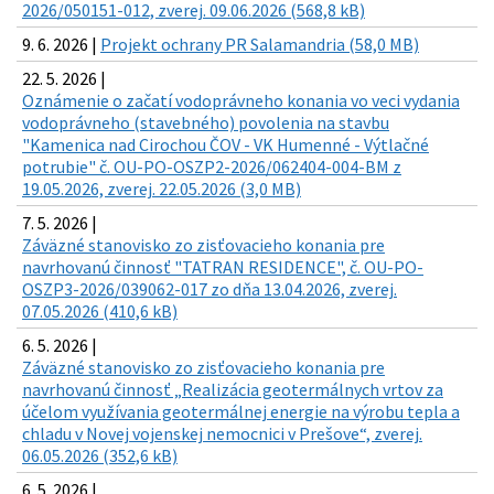
2026/050151-012, zverej. 09.06.2026 (568,8 kB)
9. 6. 2026 |
Projekt ochrany PR Salamandria (58,0 MB)
22. 5. 2026 |
Oznámenie o začatí vodoprávneho konania vo veci vydania
vodoprávneho (stavebného) povolenia na stavbu
"Kamenica nad Cirochou ČOV - VK Humenné - Výtlačné
potrubie" č. OU-PO-OSZP2-2026/062404-004-BM z
19.05.2026, zverej. 22.05.2026 (3,0 MB)
7. 5. 2026 |
Záväzné stanovisko zo zisťovacieho konania pre
navrhovanú činnosť "TATRAN RESIDENCE", č. OU-PO-
OSZP3-2026/039062-017 zo dňa 13.04.2026, zverej.
07.05.2026 (410,6 kB)
6. 5. 2026 |
Záväzné stanovisko zo zisťovacieho konania pre
navrhovanú činnosť „Realizácia geotermálnych vrtov za
účelom využívania geotermálnej energie na výrobu tepla a
chladu v Novej vojenskej nemocnici v Prešove“, zverej.
06.05.2026 (352,6 kB)
6. 5. 2026 |