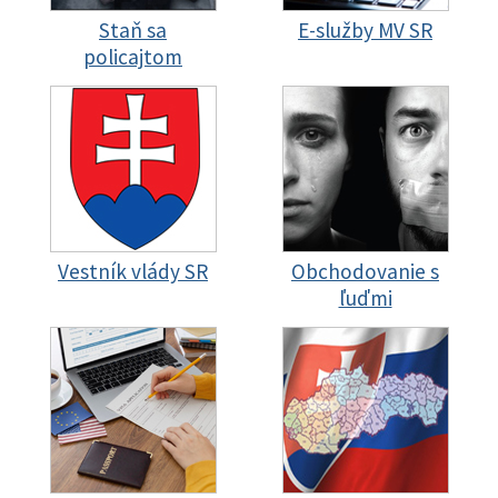
Staň sa
E-služby MV SR
policajtom
Vestník vlády SR
Obchodovanie s
ľuďmi