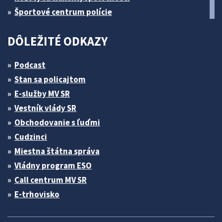
Športové centrum polície
DÔLEŽITÉ ODKAZY
Podcast
Stan sa policajtom
E-služby MV SR
Vestník vlády SR
Obchodovanie s ľuďmi
Cudzinci
Miestna štátna správa
Vládny program ESO
Call centrum MV SR
E-trhovisko