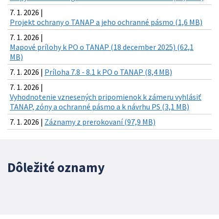
7. 1. 2026 |
Projekt ochrany o TANAP a jeho ochranné pásmo (1,6 MB)
7. 1. 2026 |
Mapové prílohy k PO o TANAP (18 december 2025) (62,1
MB)
7. 1. 2026 |
Príloha 7.8 - 8.1 k PO o TANAP (8,4 MB)
7. 1. 2026 |
Vyhodnotenie vznesených pripomienok k zámeru vyhlásiť
TANAP, zóny a ochranné pásmo a k návrhu PS (3,1 MB)
7. 1. 2026 |
Záznamy z prerokovaní (97,9 MB)
Dôležité oznamy