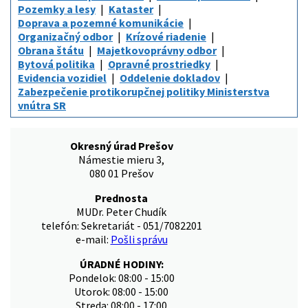
Pozemky a lesy
Kataster
Doprava a pozemné komunikácie
Organizačný odbor
Krízové riadenie
Obrana štátu
Majetkovoprávny odbor
Bytová politika
Opravné prostriedky
Evidencia vozidiel
Oddelenie dokladov
Zabezpečenie protikorupčnej politiky Ministerstva
vnútra SR
Okresný úrad Prešov
Námestie mieru 3,
080 01 Prešov
Prednosta
MUDr. Peter Chudík
telefón: Sekretariát - 051/7082201
e-mail:
Pošli správu
ÚRADNÉ HODINY:
Pondelok: 08:00 - 15:00
Utorok: 08:00 - 15:00
Streda: 08:00 - 17:00