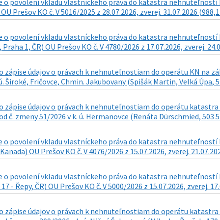
o povolení vkladu vlastníckeho práva do katastra nehnuteľností k
 OU Prešov KO č. V 5016/2025 z 28.07.2026, zverej. 31.07.2026 (988,1
o povolení vkladu vlastníckeho práva do katastra nehnuteľností k n
 Praha 1, ČR) OU Prešov KO č. V 4780/2026 z 17.07.2026, zverej. 24.
zápise údajov o právach k nehnuteľnostiam do operátu KN na zákla
 ú. Široké, Fričovce, Chmin. Jakubovany (Spišák Martin, Velká Úpa, 5
 zápise údajov o právach k nehnuteľnostiam do operátu katastra n
d č. zmeny 51/2026 v k. ú. Hermanovce (Renáta Dürschmied, 503 57 
o povolení vkladu vlastníckeho práva do katastra nehnuteľností k 
Kanada) OU Prešov KO č. V 4076/2026 z 15.07.2026, zverej. 21.07.20
o povolení vkladu vlastníckeho práva do katastra nehnuteľností k
17 - Řepy, ČR) OU Prešov KO č. V 5000/2026 z 15.07.2026, zverej. 17
 zápise údajov o právach k nehnuteľnostiam do operátu katastra n