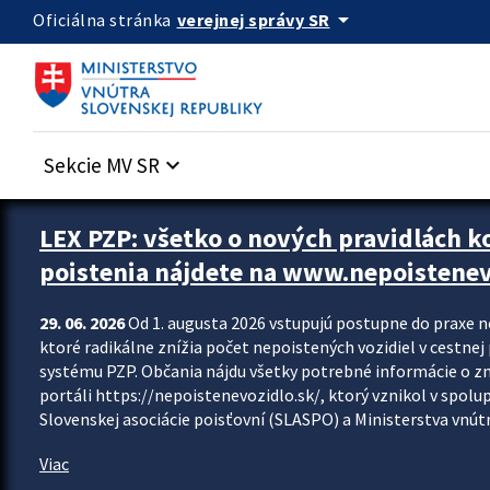
Preskocit na hlavný obsah
arrow_drop_down
verejnej správy SR
Oficiálna stránka
Sekcie MV SR
keyboard_arrow_down
Zastavit automatický posun upútavok
LEX PZP: všetko o nových pravidlách 
poistenia nájdete na www.nepoistenev
29. 06. 2026
Od 1. augusta 2026 vstupujú postupne do praxe 
ktoré radikálne znížia počet nepoistených vozidiel v cestne
systému PZP. Občania nájdu všetky potrebné informácie o 
portáli https://nepoistenevozidlo.sk/, ktorý vznikol v spolu
Slovenskej asociácie poisťovní (SLASPO) a Ministerstva vnútra
Viac