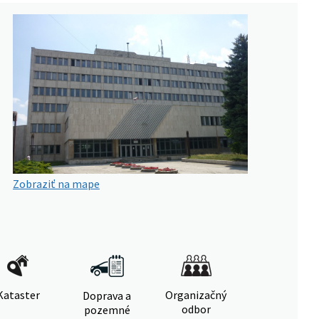
Zobraziť na mape
Kataster
Organizačný
Doprava a
odbor
pozemné