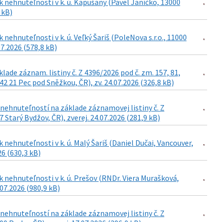
 nehnuteľnosti v k. ú. Kapušany (Pavel Janíčko, 13000
 kB)
ehnuteľnosti v k. ú. Veľký Šariš (PoleNova s.r.o., 11000
07.2026 (578,8 kB)
de záznam. listiny č. Z 4396/2026 pod č. zm. 157, 81,
42 21 Pec pod Sněžkou, ČR), zv. 24.07.2026 (326,8 kB)
ehnuteľností na základe záznamovej listiny č. Z
Starý Bydžov, ČR), zverej. 24.07.2026 (281,9 kB)
nehnuteľnosti v k. ú. Malý Šariš (Daniel Dučai, Vancouver,
26 (630,3 kB)
 nehnuteľnosti v k. ú. Prešov (RNDr. Viera Murašková,
.07.2026 (980,9 kB)
ehnuteľností na základe záznamovej listiny č. Z