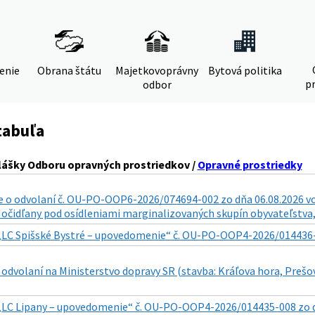
denie
Obrana štátu
Majetkovoprávny
Bytová politika
pr
odbor
tabuľa
lášky Odboru opravných prostriedkov /
Opravné prostriedky
o odvolaní č. OU-PO-OOP6-2026/074694-002 zo dňa 06.08.2026 vo v
. Močidľany pod osídleniami marginalizovaných skupín obyvateľstva, 
„LC Spišské Bystré – upovedomenie“ č. OU-PO-OOP4-2026/014436-011
odvolaní na Ministerstvo dopravy SR (stavba: Kráľova hora, Prešo
„LC Lipany – upovedomenie“ č. OU-PO-OOP4-2026/014435-008 zo dňa 