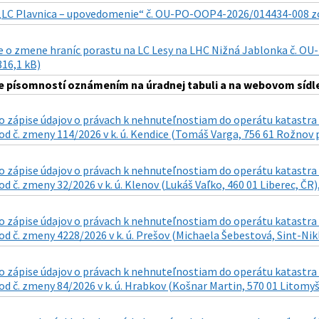
„LC Plavnica – upovedomenie“ č. OU-PO-OOP4-2026/014434-008 zo dň
 o zmene hraníc porastu na LC Lesy na LHC Nižná Jablonka č. OU-
816,1 kB)
 písomností oznámením na úradnej tabuli a na webovom sídle
 zápise údajov o právach k nehnuteľnostiam do operátu katastra n
d č. zmeny 114/2026 v k. ú. Kendice (Tomáš Varga, 756 61 Rožnov p
 zápise údajov o právach k nehnuteľnostiam do operátu katastra n
d č. zmeny 32/2026 v k. ú. Klenov (Lukáš Vaľko, 460 01 Liberec, ČR),
 zápise údajov o právach k nehnuteľnostiam do operátu katastra n
d č. zmeny 4228/2026 v k. ú. Prešov (Michaela Šebestová, Sint-Nikla
 zápise údajov o právach k nehnuteľnostiam do operátu katastra n
d č. zmeny 84/2026 v k. ú. Hrabkov (Košnar Martin, 570 01 Litomyšl 