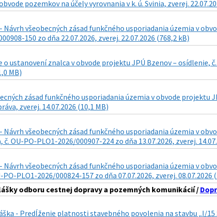
obvode pozemkov na účely vyrovnania v k. ú. Svinia, zverej. 22.07.2
- Návrh všeobecných zásad funkčného usporiadania územia v obvode
0908-150 zo dňa 22.07.2026, zverej. 22.07.2026 (768,2 kB)
 o ustanovení znalca v obvode projektu JPÚ Bzenov – osídlenie, č
1,0 MB)
cných zásad funkčného usporiadania územia v obvode projektu JPÚ 
ráva, zverej. 14.07.2026 (10,1 MB)
- Návrh všeobecných zásad funkčného usporiadania územia v obvode 
 č. OU-PO-PLO1-2026/000907-224 zo dňa 13.07.2026, zverej. 14.07.
- Návrh všeobecných zásad funkčného usporiadania územia v obvode 
U-PO-PLO1-2026/000824-157 zo dňa 07.07.2026, zverej. 08.07.2026 
lášky odboru cestnej dopravy a pozemných komunikácií /
Dopr
láška - Predĺženie platnosti stavebného povolenia na stavbu „I/