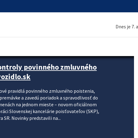
Dnes je 7.
kontroly povinného zmluvného
ozidlo.sk
nové pravidlá povinného zmluvného poistenia,
j premávke a zavedú poriadok a spravodlivosť do
zmenách na jednom mieste – novom oficiálnom
práci Slovenskej kancelárie poisťovateľov (SKP),
 SR. Novinky predstavili na...