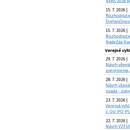
4390/2026 po
15. 7. 2026 |
Rozhodnutie
Štefančínová
15. 7. 2026 |
Rozhodnutie 
Nadežda Kand
Verejné vy
29. 7. 2026 |
Návrh všeobe
zverejnenie,
28. 7. 2026 |
Návrh všeob
osada - zver
23. 7. 2026 |
Verejná vyhl
č. OU-PO-PLO
22. 7. 2026 |
Návrh VZFUÚ 