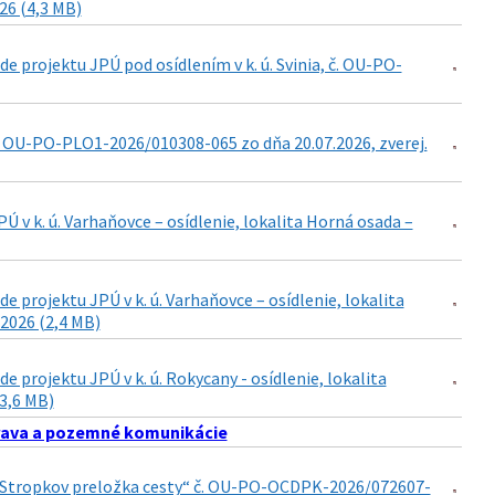
026 (4,3 MB)
 projektu JPÚ pod osídlením v k. ú. Svinia, č. OU-PO-
. OU-PO-PLO1-2026/010308-065 zo dňa 20.07.2026, zverej.
v k. ú. Varhaňovce – osídlenie, lokalita Horná osada –
projektu JPÚ v k. ú. Varhaňovce – osídlenie, lokalita
2026 (2,4 MB)
projektu JPÚ v k. ú. Rokycany - osídlenie, lokalita
(3,6 MB)
ava a pozemné komunikácie
15 Stropkov preložka cesty“ č. OU-PO-OCDPK-2026/072607-