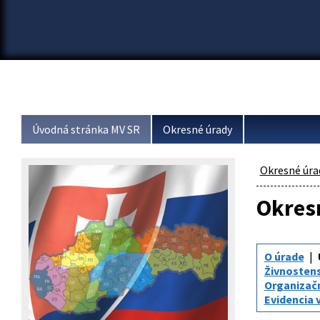
Úvodná stránka MV SR
Okresné úrady
Okresné úra
Okresn
O úrade
Živnosten
Organizač
Evidencia 