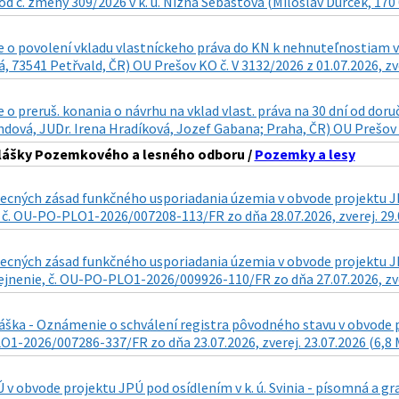
d č. zmeny 309/2026 v k. ú. Nižná Šebastová (Miloslav Ďurček, 170 0
 o povolení vkladu vlastníckeho práva do KN k nehnuteľnostiam v
, 73541 Petřvald, ČR) OU Prešov KO č. V 3132/2026 z 01.07.2026, zve
o preruš. konania o návrhu na vklad vlast. práva na 30 dní od doru
ová, JUDr. Irena Hradíková, Jozef Gabana; Praha, ČR) OU Prešov KO
hlášky Pozemkového a lesného odboru /
Pozemky a lesy
cných zásad funkčného usporiadania územia v obvode projektu JPÚ
 č. OU-PO-PLO1-2026/007208-113/FR zo dňa 28.07.2026, zverej. 29.
ecných zásad funkčného usporiadania územia v obvode projektu JPÚ
ejnenie, č. OU-PO-PLO1-2026/009926-110/FR zo dňa 27.07.2026, zve
áška - Oznámenie o schválení registra pôvodného stavu v obvode pr
1-2026/007286-337/FR zo dňa 23.07.2026, zverej. 23.07.2026 (6,8
v obvode projektu JPÚ pod osídlením v k. ú. Svinia - písomná a 