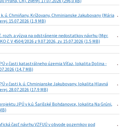
0 Praha, ČR), zverej. 17.07.2026 (296,0 kB)
 k. ú. Chmiňany, Krížovany, Chminianske Jakubovany (Mária
rej. 15.07.2026 (1,9 MB)
č. rozh. a výzva na odstránenie nedostatkov návrhu (Mgr.
 č. V 4504/2026 z 9.07.2026, zv. 15.07.2026 (1,5 MB)
 v časti katastrálneho územia Víťaz, lokalita Dolina -
07.2026 (14,7 MB)
 v časti k. ú. Chminianske Jakubovany, lokalita Hlavná
rej. 28.07.2026 (17,9 MB)
ojektu JPÚ v k.ú. Šarišské Bohdanovce, lokalita Na Grúni,
 MB)
grafická časť návrhu VZFUÚ v obvode pozemkov pod