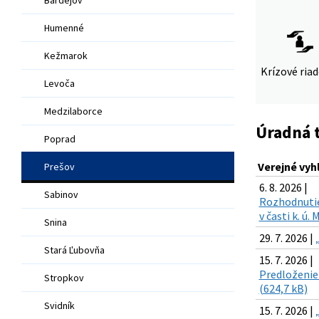
Humenné
Kežmarok
Krízové ria
Levoča
Medzilaborce
Úradná 
Poprad
Verejné vyh
Prešov
6. 8. 2026 |
Sabinov
Rozhodnutie 
v časti k. ú
Snina
29. 7. 2026 |
Stará Ľubovňa
15. 7. 2026 |
Predloženie 
Stropkov
(624,7 kB)
Svidník
15. 7. 2026 |