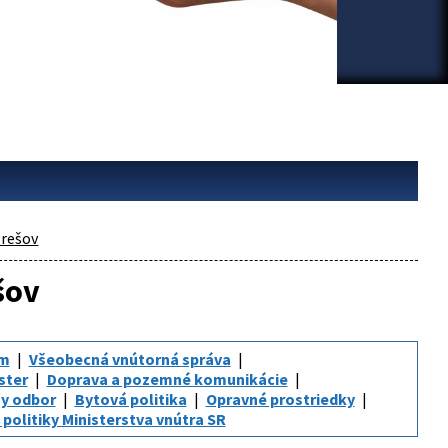
rešov
šov
um
Všeobecná vnútorná správa
ster
Doprava a pozemné komunikácie
y odbor
Bytová politika
Opravné prostriedky
politiky Ministerstva vnútra SR