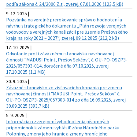
podľa zákona č. 24/2006 Z.z., zverej. 07.01.2026 (123,5 kB)
9. 12. 2025 |
Pozvánka na verejné prerokovanie správy o hodnotení a
návrhu strategického dokumentu „Plán rozvoja verejných
vodovodov a verejných kanalizácii pre územie Prešovského
kraja na roky 2021 – 2027“, zverej. 09.12.2025 (212,2 kB)
17. 10. 2025 |
Odvolanie proti záväznému stanovisku navrhovanej
činnosti "MADUSI Point, Prešov Sekčov", č. OU-PO-OSZP3-
2025/057303-014, doručené dňa 07.10.2025, zverej.
17.10.2025 (1,1 MB)
30. 9. 2025 |
Záväzné stanovisko zo zisťovacieho konania pre zmenu
navrhovanej činnosti "MADUSI Point, Prešov Sekčov" č.
OU-PO-OSZP3-2025/057303-014 zo dňa 16.09.2025, zverej.
30.09.2025 (393,7 kB)
5. 9. 2025 |
Informácia o zverejnení vyhodnotenia písomných
pripomienok k zámeru vyhlásiť zóny Národného parku
Poloniny, zmeny jeho hraníc a zmeny hraníc jeho