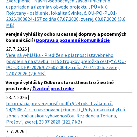
Zverejnenie - Návrh všeobecných zásad funkčného
usporiadania územia v obvode projektu JPÚ v k. ú.
Rokycany - osídlenie, lokalita Svinka, č. OU-PO-PLO1-
2026/000824-157 zo dňa 07.07.2026, zverej. 08.07.2026 (3,6
MB)
Verejné vyhlášky odboru cestnej dopravy a pozemných
komunikácií /
Doprava a pozemné komunikácie
27. 7. 2026 |
Verejná vyhláška - Predĺženie platnosti stavebného
povolenia na stavbu „I/15 Stropkov preložka cesty“ č. OU-
PO-OCDPK-2026/072607-004 zo dňa 27.07.2026, zverej.
27.07.2026 (2,6 MB)
Verejné vyhlášky Odboru starostlivosti o životné
prostredie /
Životné prostredie
23. 7. 2026 |
Informácia pre verejnosť podľa § 24 ods. 1 zákona č.
24/2006 Z. z. o navrhovanej činnosti „Polyfunkčná obytná
zóna s občianskou vybavenosťou, Rezidencia Teriana,
Prešov“, zverej. 23.07.2026 (121,7 kB)
7. 7. 2026 |