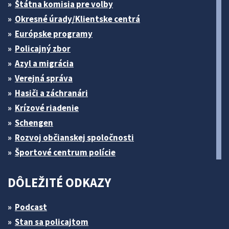
Štátna komisia pre volby
Okresné úrady/Klientske centrá
Európske programy
Policajný zbor
Azyl a migrácia
Verejná správa
Hasiči a záchranári
Krízové riadenie
Schengen
Rozvoj občianskej spoločnosti
Športové centrum polície
DÔLEŽITÉ ODKAZY
Podcast
Stan sa policajtom