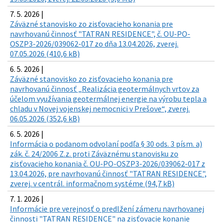
7. 5. 2026 |
Záväzné stanovisko zo zisťovacieho konania pre
navrhovanú činnosť "TATRAN RESIDENCE", č. OU-PO-
OSZP3-2026/039062-017 zo dňa 13.04.2026, zverej.
07.05.2026 (410,6 kB)
6. 5. 2026 |
Záväzné stanovisko zo zisťovacieho konania pre
navrhovanú činnosť „Realizácia geotermálnych vrtov za
účelom využívania geotermálnej energie na výrobu tepla a
chladu v Novej vojenskej nemocnici v Prešove“, zverej.
06.05.2026 (352,6 kB)
6. 5. 2026 |
Informácia o podanom odvolaní podľa § 30 ods. 3 písm. a)
zák. č. 24/2006 Z.z. proti Záväznému stanovisku zo
zisťovacieho konania č. OU-PO-OSZP3-2026/039062-017 z
13.04.2026, pre navrhovanú činnosť "TATRAN RESIDENCE",
zverej. v centrál. informačnom systéme (94,7 kB)
7. 1. 2026 |
Informácie pre verejnosť o predlžení zámeru navrhovanej
činnosti "TATRAN RESIDENCE" na zisťovacie konanie