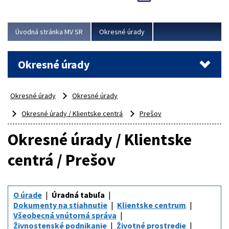
Novinky predstavili na...
Viac
Úvodná stránka MV SR
Okresné úrady
Okresné úrady
Okresné úrady
Okresné úrady
Okresné úrady / Klientske centrá
Prešov
Okresné úrady / Klientske
centrá / Prešov
O úrade
Úradná tabuľa
Dokumenty na stiahnutie
Klientske centrum
Všeobecná vnútorná správa
Živnostenské podnikanie
Životné prostredie