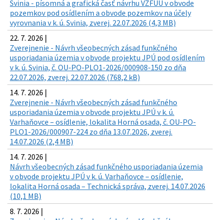
Svinia - písomná a grafická časť návrhu VZFUÚ v obvode
pozemkov pod osídlením a obvode pozemkov na účely
vyrovnania v k. ú. Svinia, zverej. 22.07.2026 (4,3 MB)
22. 7. 2026 |
Zverejnenie - Návrh všeobecných zásad funkčného
usporiadania územia v obvode projektu JPÚ pod osídlením
v k. ú. Svinia, č. OU-PO-PLO1-2026/000908-150 zo dňa
22.07.2026, zverej. 22.07.2026 (768,2 kB)
14. 7. 2026 |
Zverejnenie - Návrh všeobecných zásad funkčného
usporiadania územia v obvode projektu JPÚ v k. ú.
Varhaňovce – osídlenie, lokalita Horná osada, č. OU-PO-
PLO1-2026/000907-224 zo dňa 13.07.2026, zverej.
14.07.2026 (2,4 MB)
14. 7. 2026 |
Návrh všeobecných zásad funkčného usporiadania územia
v obvode projektu JPÚ v k. ú. Varhaňovce – osídlenie,
lokalita Horná osada – Technická správa, zverej. 14.07.2026
(10,1 MB)
8. 7. 2026 |