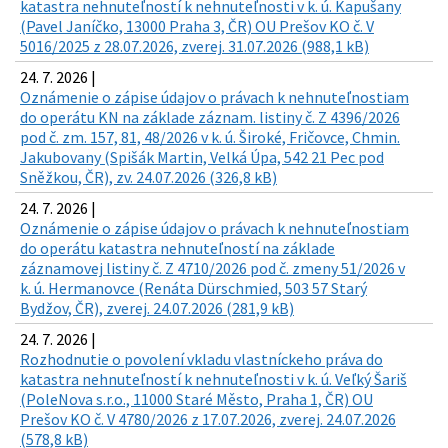
katastra nehnuteľností k nehnuteľnosti v k. ú. Kapušany
(Pavel Janíčko, 13000 Praha 3, ČR) OU Prešov KO č. V
5016/2025 z 28.07.2026, zverej. 31.07.2026 (988,1 kB)
24. 7. 2026 |
Oznámenie o zápise údajov o právach k nehnuteľnostiam
do operátu KN na základe záznam. listiny č. Z 4396/2026
pod č. zm. 157, 81, 48/2026 v k. ú. Široké, Fričovce, Chmin.
Jakubovany (Spišák Martin, Velká Úpa, 542 21 Pec pod
Sněžkou, ČR), zv. 24.07.2026 (326,8 kB)
24. 7. 2026 |
Oznámenie o zápise údajov o právach k nehnuteľnostiam
do operátu katastra nehnuteľností na základe
záznamovej listiny č. Z 4710/2026 pod č. zmeny 51/2026 v
k. ú. Hermanovce (Renáta Dürschmied, 503 57 Starý
Bydžov, ČR), zverej. 24.07.2026 (281,9 kB)
24. 7. 2026 |
Rozhodnutie o povolení vkladu vlastníckeho práva do
katastra nehnuteľností k nehnuteľnosti v k. ú. Veľký Šariš
(PoleNova s.r.o., 11000 Staré Město, Praha 1, ČR) OU
Prešov KO č. V 4780/2026 z 17.07.2026, zverej. 24.07.2026
(578,8 kB)