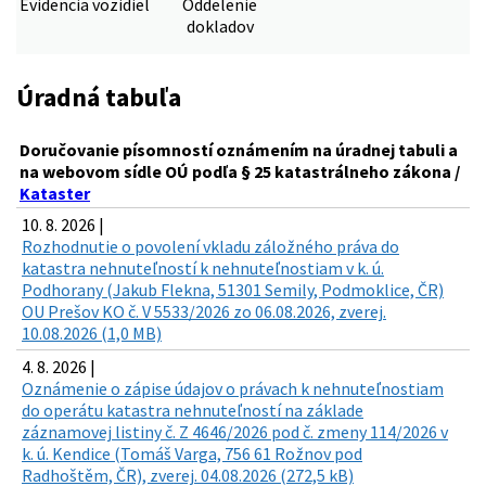
Evidencia vozidiel
Oddelenie
dokladov
Úradná tabuľa
Doručovanie písomností oznámením na úradnej tabuli a
na webovom sídle OÚ podľa § 25 katastrálneho zákona /
Kataster
10. 8. 2026 |
Rozhodnutie o povolení vkladu záložného práva do
katastra nehnuteľností k nehnuteľnostiam v k. ú.
Podhorany (Jakub Flekna, 51301 Semily, Podmoklice, ČR)
OU Prešov KO č. V 5533/2026 zo 06.08.2026, zverej.
10.08.2026 (1,0 MB)
4. 8. 2026 |
Oznámenie o zápise údajov o právach k nehnuteľnostiam
do operátu katastra nehnuteľností na základe
záznamovej listiny č. Z 4646/2026 pod č. zmeny 114/2026 v
k. ú. Kendice (Tomáš Varga, 756 61 Rožnov pod
Radhoštěm, ČR), zverej. 04.08.2026 (272,5 kB)