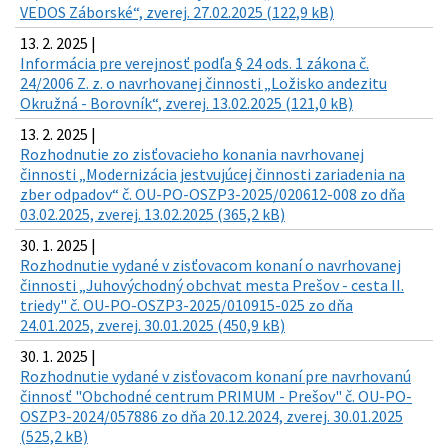
VEDOS Záborské“, zverej. 27.02.2025 (122,9 kB)
13. 2. 2025 |
Informácia pre verejnosť podľa § 24 ods. 1 zákona č.
24/2006 Z. z. o navrhovanej činnosti „Ložisko andezitu
Okružná - Borovník“, zverej. 13.02.2025 (121,0 kB)
13. 2. 2025 |
Rozhodnutie zo zisťovacieho konania navrhovanej
činnosti „Modernizácia jestvujúcej činnosti zariadenia na
zber odpadov“ č. OU-PO-OSZP3-2025/020612-008 zo dňa
03.02.2025, zverej. 13.02.2025 (365,2 kB)
30. 1. 2025 |
Rozhodnutie vydané v zisťovacom konaní o navrhovanej
činnosti „Juhovýchodný obchvat mesta Prešov - cesta II.
triedy" č. OU-PO-OSZP3-2025/010915-025 zo dňa
24.01.2025, zverej. 30.01.2025 (450,9 kB)
30. 1. 2025 |
Rozhodnutie vydané v zisťovacom konaní pre navrhovanú
činnosť "Obchodné centrum PRIMUM - Prešov" č. OU-PO-
OSZP3-2024/057886 zo dňa 20.12.2024, zverej. 30.01.2025
(525,2 kB)