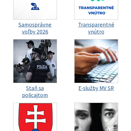
Samosprávne
Transparentné
voľby 2026
vnútro
Staň sa
E-služby MV SR
policajtom