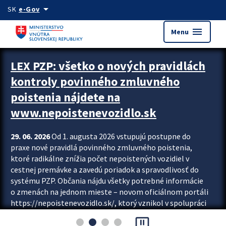
Preskocit na hlavný obsah
arrow_drop_down
SK
e-Gov
menu
Menu
Zastavit automatický posun upútavok
LEX PZP: všetko o nových pravidlách
kontroly povinného zmluvného
poistenia nájdete na
www.nepoistenevozidlo.sk
29. 06. 2026
Od 1. augusta 2026 vstupujú postupne do
praxe nové pravidlá povinného zmluvného poistenia,
ktoré radikálne znížia počet nepoistených vozidiel v
cestnej premávke a zavedú poriadok a spravodlivosť do
systému PZP. Občania nájdu všetky potrebné informácie
o zmenách na jednom mieste – novom oficiálnom portáli
https://nepoistenevozidlo.sk/, ktorý vznikol v spolupráci
Slovenskej kancelárie poisťovateľov (SKP), Slovenskej
pause_presentation
asociácie poisťovní (SLASPO) a Ministerstva vnútra SR.