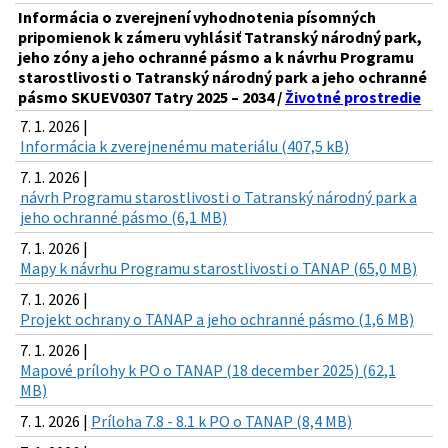
Informácia o zverejnení vyhodnotenia písomných
pripomienok k zámeru vyhlásiť Tatranský národný park,
jeho zóny a jeho ochranné pásmo a k návrhu Programu
starostlivosti o Tatranský národný park a jeho ochranné
pásmo SKUEV0307 Tatry 2025 – 2034 /
Životné prostredie
7. 1. 2026 |
Informácia k zverejnenému materiálu (407,5 kB)
7. 1. 2026 |
návrh Programu starostlivosti o Tatranský národný park a
jeho ochranné pásmo (6,1 MB)
7. 1. 2026 |
Mapy k návrhu Programu starostlivosti o TANAP (65,0 MB)
7. 1. 2026 |
Projekt ochrany o TANAP a jeho ochranné pásmo (1,6 MB)
7. 1. 2026 |
Mapové prílohy k PO o TANAP (18 december 2025) (62,1
MB)
7. 1. 2026 |
Príloha 7.8 - 8.1 k PO o TANAP (8,4 MB)