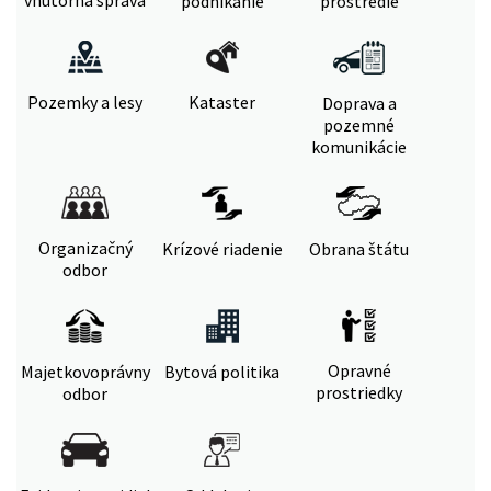
vnútorná správa
podnikanie
prostredie
Pozemky a lesy
Kataster
Doprava a
pozemné
komunikácie
Organizačný
Krízové riadenie
Obrana štátu
odbor
Opravné
Majetkovoprávny
Bytová politika
prostriedky
odbor