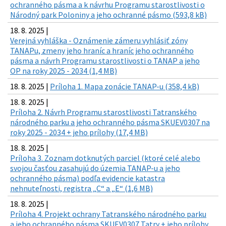
ochranného pásma a k návrhu Programu starostlivosti o
Národný park Poloniny a jeho ochranné pásmo (593,8 kB)
18. 8. 2025 |
Verejná vyhláška - Oznámenie zámeru vyhlásiť zóny
TANAPu, zmeny jeho hraníc a hraníc jeho ochranného
pásma a návrh Programu starostlivosti o TANAP a jeho
OP na roky 2025 - 2034 (1,4 MB)
18. 8. 2025 |
Príloha 1. Mapa zonácie TANAP-u (358,4 kB)
18. 8. 2025 |
Príloha 2. Návrh Programu starostlivosti Tatranského
národného parku a jeho ochranného pásma SKUEV0307 na
roky 2025 - 2034 + jeho prílohy (17,4 MB)
18. 8. 2025 |
Príloha 3. Zoznam dotknutých parciel (ktoré celé alebo
svojou časťou zasahujú do územia TANAP-u a jeho
ochranného pásma) podľa evidencie katastra
nehnuteľnosti, registra „C“ a „E“ (1,6 MB)
18. 8. 2025 |
Príloha 4. Projekt ochrany Tatranského národného parku
a jeho ochranného pásma SKUEV0307 Tatry + jeho prílohy