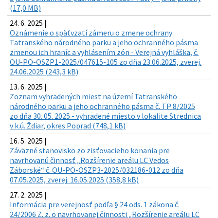
(17,0 MB)
24. 6. 2025 |
Oznámenie o späťvzatí zámeru o zmene ochrany
Tatranského národného parku a jeho ochranného pásma
zmenou ich hraníc a vyhlásením zón - Verejná vyhláška, č.
OU-PO-OSZP1-2025/047615-105 zo dňa 23.06.2025, zverej.
24.06.2025 (243,3 kB)
13. 6. 2025 |
Zoznam vyhradených miest na území Tatranského
národného parku a jeho ochranného pásma č. TP 8/2025
zo dňa 30. 05. 2025 - vyhradené miesto v lokalite Strednica
v k.ú. Ždiar, okres Poprad (748,1 kB)
16. 5. 2025 |
Záväzné stanovisko zo zisťovacieho konania pre
navrhovanú činnosť „Rozšírenie areálu LC Vedos
Záborské“ č. OU-PO-OSZP3-2025/032186-012 zo dňa
07.05.2025, zverej. 16.05.2025 (358,8 kB)
27. 2. 2025 |
Informácia pre verejnosť podľa § 24 ods. 1 zákona č.
24/2006 Z. z. o navrhovanej činnosti „Rozšírenie areálu LC