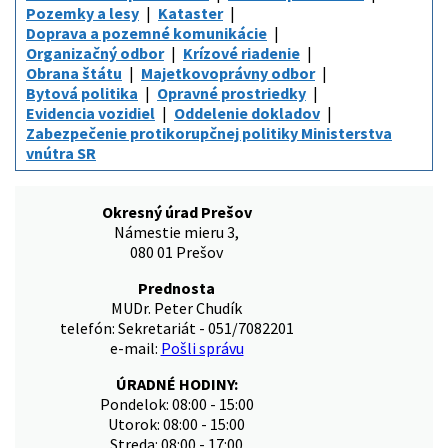
Pozemky a lesy
Kataster
Doprava a pozemné komunikácie
Organizačný odbor
Krízové riadenie
Obrana štátu
Majetkovoprávny odbor
Bytová politika
Opravné prostriedky
Evidencia vozidiel
Oddelenie dokladov
Zabezpečenie protikorupčnej politiky Ministerstva
vnútra SR
Okresný úrad Prešov
Námestie mieru 3,
080 01 Prešov
Prednosta
MUDr. Peter Chudík
telefón: Sekretariát - 051/7082201
e-mail:
Pošli správu
ÚRADNÉ HODINY:
Pondelok: 08:00 - 15:00
Utorok: 08:00 - 15:00
Streda: 08:00 - 17:00