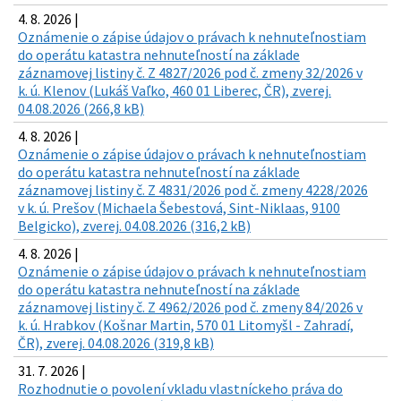
4. 8. 2026 |
Oznámenie o zápise údajov o právach k nehnuteľnostiam
do operátu katastra nehnuteľností na základe
záznamovej listiny č. Z 4827/2026 pod č. zmeny 32/2026 v
k. ú. Klenov (Lukáš Vaľko, 460 01 Liberec, ČR), zverej.
04.08.2026 (266,8 kB)
4. 8. 2026 |
Oznámenie o zápise údajov o právach k nehnuteľnostiam
do operátu katastra nehnuteľností na základe
záznamovej listiny č. Z 4831/2026 pod č. zmeny 4228/2026
v k. ú. Prešov (Michaela Šebestová, Sint-Niklaas, 9100
Belgicko), zverej. 04.08.2026 (316,2 kB)
4. 8. 2026 |
Oznámenie o zápise údajov o právach k nehnuteľnostiam
do operátu katastra nehnuteľností na základe
záznamovej listiny č. Z 4962/2026 pod č. zmeny 84/2026 v
k. ú. Hrabkov (Košnar Martin, 570 01 Litomyšl - Zahradí,
ČR), zverej. 04.08.2026 (319,8 kB)
31. 7. 2026 |
Rozhodnutie o povolení vkladu vlastníckeho práva do