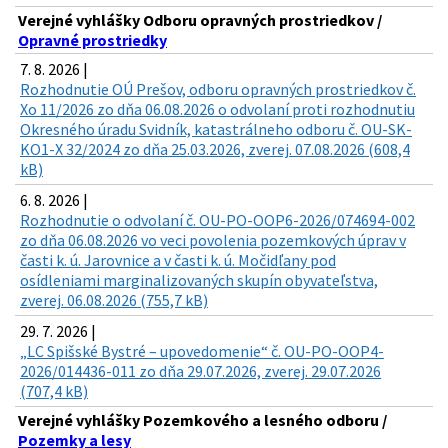
Verejné vyhlášky Odboru opravných prostriedkov /
Opravné prostriedky
7. 8. 2026 |
Rozhodnutie OÚ Prešov, odboru opravných prostriedkov č.
Xo 11/2026 zo dňa 06.08.2026 o odvolaní proti rozhodnutiu
Okresného úradu Svidník, katastrálneho odboru č. OU-SK-
KO1-X 32/2024 zo dňa 25.03.2026, zverej. 07.08.2026 (608,4
kB)
6. 8. 2026 |
Rozhodnutie o odvolaní č. OU-PO-OOP6-2026/074694-002
zo dňa 06.08.2026 vo veci povolenia pozemkových úprav v
časti k. ú. Jarovnice a v časti k. ú. Močidľany pod
osídleniami marginalizovaných skupín obyvateľstva,
zverej. 06.08.2026 (755,7 kB)
29. 7. 2026 |
„LC Spišské Bystré – upovedomenie“ č. OU-PO-OOP4-
2026/014436-011 zo dňa 29.07.2026, zverej. 29.07.2026
(707,4 kB)
Verejné vyhlášky Pozemkového a lesného odboru /
Pozemky a lesy