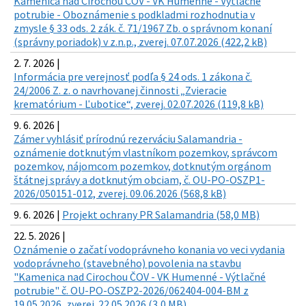
Kamenica nad Cirochou ČOV - VK Humenné - Výtlačné
potrubie - Oboznámenie s podkladmi rozhodnutia v
zmysle § 33 ods. 2 zák. č. 71/1967 Zb. o správnom konaní
(správny poriadok) v z.n.p., zverej. 07.07.2026 (422,2 kB)
2. 7. 2026 |
Informácia pre verejnosť podľa § 24 ods. 1 zákona č.
24/2006 Z. z. o navrhovanej činnosti „Zvieracie
krematórium - Ľubotice“, zverej. 02.07.2026 (119,8 kB)
9. 6. 2026 |
Zámer vyhlásiť prírodnú rezerváciu Salamandria -
oznámenie dotknutým vlastníkom pozemkov, správcom
pozemkov, nájomcom pozemkov, dotknutým orgánom
štátnej správy a dotknutým obciam, č. OU-PO-OSZP1-
2026/050151-012, zverej. 09.06.2026 (568,8 kB)
9. 6. 2026 |
Projekt ochrany PR Salamandria (58,0 MB)
22. 5. 2026 |
Oznámenie o začatí vodoprávneho konania vo veci vydania
vodoprávneho (stavebného) povolenia na stavbu
"Kamenica nad Cirochou ČOV - VK Humenné - Výtlačné
potrubie" č. OU-PO-OSZP2-2026/062404-004-BM z
19.05.2026, zverej. 22.05.2026 (3,0 MB)