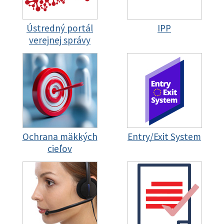
Ústredný portál
IPP
verejnej správy
Ochrana mäkkých
Entry/Exit System
cieľov