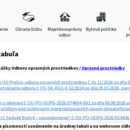
denie
Obrana štátu
Majetkovoprávny
Bytová politika
pr
odbor
tabuľa
lášky Odboru opravných prostriedkov /
Opravné prostriedky
 OÚ Prešov, odboru opravných prostriedkov č. Xo 11/2026 zo dňa 0
astrálneho odboru č. OU-SK-KO1-X 32/2024 zo dňa 25.03.2026, zverej
o odvolaní č. OU-PO-OOP6-2026/074694-002 zo dňa 06.08.2026 vo v
. Močidľany pod osídleniami marginalizovaných skupín obyvateľstva, 
„LC Spišské Bystré – upovedomenie“ č. OU-PO-OOP4-2026/014436-011
 písomností oznámením na úradnej tabuli a na webovom sídle