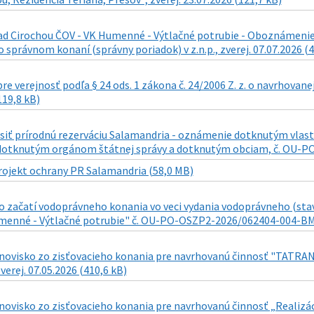
d Cirochou ČOV - VK Humenné - Výtlačné potrubie - Oboznámenie s 
o správnom konaní (správny poriadok) v z.n.p., zverej. 07.07.2026 (
re verejnosť podľa § 24 ods. 1 zákona č. 24/2006 Z. z. o navrhovane
119,8 kB)
siť prírodnú rezerváciu Salamandria - oznámenie dotknutým v
otknutým orgánom štátnej správy a dotknutým obciam, č. OU-PO-O
rojekt ochrany PR Salamandria (58,0 MB)
 začatí vodoprávneho konania vo veci vydania vodoprávneho (sta
menné - Výtlačné potrubie" č. OU-PO-OSZP2-2026/062404-004-BM z 1
novisko zo zisťovacieho konania pre navrhovanú činnosť "TATR
verej. 07.05.2026 (410,6 kB)
novisko zo zisťovacieho konania pre navrhovanú činnosť „Realizá