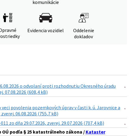
komunikácie
Opravné
Evidencia vozidiel
Oddelenie
ostriedky
dokladov
6.08.2026 o odvolaní proti rozhodnutiu Okresného úradu
. 07.08.2026 (608,4 kB)
eci povolenia pozemkových úprav v časti k. ú. Jarovnice a
zverej. 06.08.2026 (755,7 kB)
 zo dňa 29.07.2026, zverej. 29.07.2026 (707,4 kB)
 OÚ podľa § 25 katastrálneho zákona /
Kataster