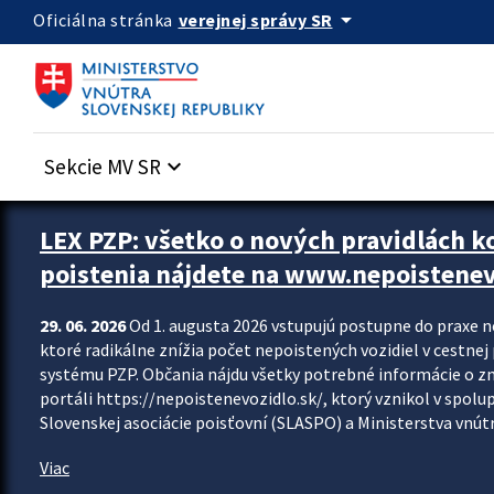
Preskocit na hlavný obsah
arrow_drop_down
verejnej správy SR
Oficiálna stránka
Sekcie MV SR
keyboard_arrow_down
Zastavit automatický posun upútavok
LEX PZP: všetko o nových pravidlách 
poistenia nájdete na www.nepoistenev
29. 06. 2026
Od 1. augusta 2026 vstupujú postupne do praxe 
ktoré radikálne znížia počet nepoistených vozidiel v cestne
systému PZP. Občania nájdu všetky potrebné informácie o 
portáli https://nepoistenevozidlo.sk/, ktorý vznikol v spolu
Slovenskej asociácie poisťovní (SLASPO) a Ministerstva vnútra
Viac