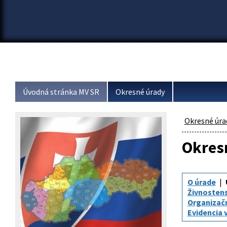
Úvodná stránka MV SR
Okresné úrady
Okresné úra
Okresn
O úrade
Živnosten
Organizač
Evidencia 