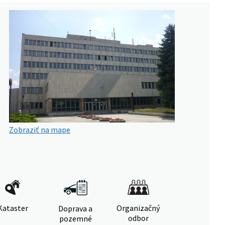
Zobraziť na mape
Kataster
Organizačný
Doprava a
odbor
pozemné