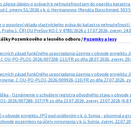
 zápise údajov o právach k nehnuteľnostiam do operátu katastra n
d č. zmeny 51/2026 v k. ú. Hermanovce (Renáta Dürschmied, 503 57 
o povolení vkladu vlastníckeho práva do katastra nehnuteľností k n
 Praha 1, ČR) OU Prešov KO č. V 4780/2026 z 17.07.2026, zverej. 24.
hlášky Pozemkového a lesného odboru /
Pozemky a lesy
cných zásad funkčného usporiadania územia v obvode projektu JPÚ
 č. OU-PO-PLO1-2026/007208-113/FR zo dňa 28.07.2026, zverej. 29.
ecných zásad funkčného usporiadania územia v obvode projektu JPÚ
ejnenie, č. OU-PO-PLO1-2026/009926-110/FR zo dňa 27.07.2026, zve
áška - Oznámenie o schválení registra pôvodného stavu v obvode pr
1-2026/007286-337/FR zo dňa 23.07.2026, zverej. 23.07.2026 (6,8
v obvode projektu JPÚ pod osídlením v k. ú. Svinia - písomná a 
obvode pozemkov na účely vyrovnania v k. ú. Svinia, zverej. 22.07.2