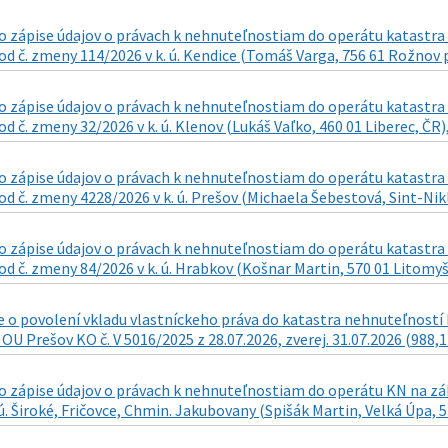
 zápise údajov o právach k nehnuteľnostiam do operátu katastra n
d č. zmeny 114/2026 v k. ú. Kendice (Tomáš Varga, 756 61 Rožnov p
 zápise údajov o právach k nehnuteľnostiam do operátu katastra n
d č. zmeny 32/2026 v k. ú. Klenov (Lukáš Vaľko, 460 01 Liberec, ČR),
 zápise údajov o právach k nehnuteľnostiam do operátu katastra n
d č. zmeny 4228/2026 v k. ú. Prešov (Michaela Šebestová, Sint-Nikla
 zápise údajov o právach k nehnuteľnostiam do operátu katastra n
d č. zmeny 84/2026 v k. ú. Hrabkov (Košnar Martin, 570 01 Litomyšl 
o povolení vkladu vlastníckeho práva do katastra nehnuteľností k
 OU Prešov KO č. V 5016/2025 z 28.07.2026, zverej. 31.07.2026 (988,1
zápise údajov o právach k nehnuteľnostiam do operátu KN na zákla
 ú. Široké, Fričovce, Chmin. Jakubovany (Spišák Martin, Velká Úpa, 5