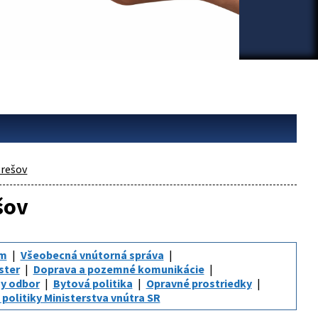
rešov
šov
um
Všeobecná vnútorná správa
ster
Doprava a pozemné komunikácie
y odbor
Bytová politika
Opravné prostriedky
politiky Ministerstva vnútra SR