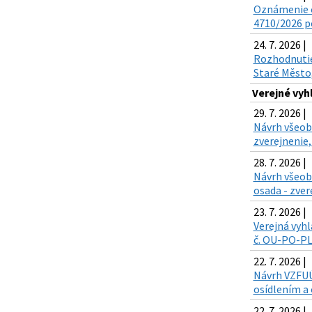
Oznámenie o
4710/2026 po
24. 7. 2026 |
Rozhodnutie 
Staré Město,
Verejné vy
29. 7. 2026 |
Návrh všeobe
zverejnenie,
28. 7. 2026 |
Návrh všeob
osada - zver
23. 7. 2026 |
Verejná vyhl
č. OU-PO-PLO
22. 7. 2026 |
Návrh VZFUÚ 
osídlením a 
22. 7. 2026 |