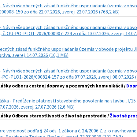
- Návrh všeobecných zásad funkčného usporiadania územia v obvode
0908-150 zo dňa 22.07.2026, zverej. 22.07.2026 (768,2 kB)
- Návrh všeobecných zásad funkčného usporiadania územia v obvode 
 č. OU-PO-PLO1-2026/000907-224 zo dňa 13.07.2026, zverej. 14.07.
cných zásad funkčného usporiadania územia v obvode projektu JPÚ 
ráva, zverej. 14.07.2026 (10,1 MB)
- Návrh všeobecných zásad funkčného usporiadania územia v obvode 
U-PO-PLO1-2026/000824-157 zo dňa 07.07.2026, zverej. 08.07.2026 
lášky odboru cestnej dopravy a pozemných komunikácií /
Dopr
láška - Predĺženie platnosti stavebného povolenia na stavbu „I/
7.07.2026, zverej. 27.07.2026 (2,6 MB)
lášky Odboru starostlivosti o životné prostredie /
Životné pro
re verejnosť podľa § 24 ods. 1 zákona č. 24/2006 Z. z. o navrhova
, Rezidencia Teriana, Prešov“, zverej. 23.07.2026 (121,7 kB)