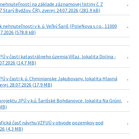
ehnuteľností na základe záznamovej listiny č. Z
Starý Bydžov, ČR), zverej. 24.07.2026 (281,9 kB)
ehnuteľnosti v k. ú. Veľký Šariš (PoleNova s.r.o., 11000
07.2026 (578,8 kB)
 v časti katastrálneho územia Víťaz, lokalita Dolina -
07.2026 (14,7 MB)
 v časti k. ú. Chminianske Jakubovany, lokalita Hlavná
rej. 28.07.2026 (17,9 MB)
ojektu JPÚ v k.ú. Šarišské Bohdanovce, lokalita Na Grúni,
 MB)
grafická časť návrhu VZFUÚ v obvode pozemkov pod
026 (4,3 MB)