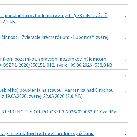
podkladmi rozhodnutia v zmysle § 33 ods. 2 zák. č.
422,2 kB)
j činnosti „Zvieracie krematórium - Ľubotice“, zverej.
lastníkom pozemkov, správcom pozemkov, nájomcom
SZP1-2026/050151-012, zverej. 09.06.2026 (568,8 kB)
vebného) povolenia na stavbu "Kamenica nad Cirochou
9.05.2026, zverej. 22.05.2026 (3,0 MB)
AN RESIDENCE", č. OU-PO-OSZP3-2026/039062-017 zo dňa
cia geotermálnych vrtov za účelom využívania