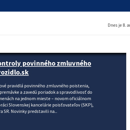
Dnes je 8. 
kontroly povinného zmluvného
ozidlo.sk
nové pravidlá povinného zmluvného poistenia,
j premávke a zavedú poriadok a spravodlivosť do
zmenách na jednom mieste – novom oficiálnom
práci Slovenskej kancelárie poisťovateľov (SKP),
 SR. Novinky predstavili na...