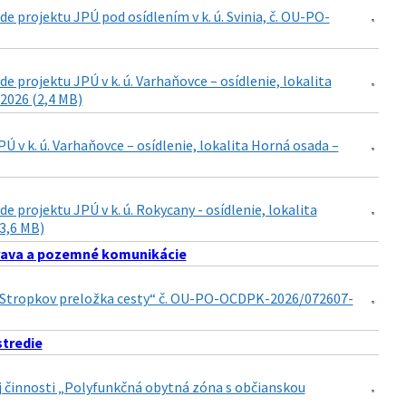
 projektu JPÚ pod osídlením v k. ú. Svinia, č. OU-PO-
projektu JPÚ v k. ú. Varhaňovce – osídlenie, lokalita
2026 (2,4 MB)
v k. ú. Varhaňovce – osídlenie, lokalita Horná osada –
projektu JPÚ v k. ú. Rokycany - osídlenie, lokalita
(3,6 MB)
ava a pozemné komunikácie
15 Stropkov preložka cesty“ č. OU-PO-OCDPK-2026/072607-
stredie
nej činnosti „Polyfunkčná obytná zóna s občianskou