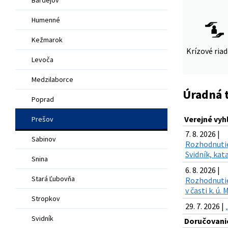
Humenné
Kežmarok
Krízové ria
Levoča
Medzilaborce
Úradná 
Poprad
Verejné vyh
Prešov
7. 8. 2026 |
Sabinov
Rozhodnutie
Svidník, kat
Snina
6. 8. 2026 |
Stará Ľubovňa
Rozhodnutie 
v časti k. ú
Stropkov
29. 7. 2026 |
Svidník
Doručovanie