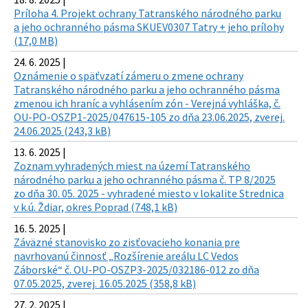
Príloha 4. Projekt ochrany Tatranského národného parku
a jeho ochranného pásma SKUEV0307 Tatry + jeho prílohy
(17,0 MB)
24. 6. 2025 |
Oznámenie o späťvzatí zámeru o zmene ochrany
Tatranského národného parku a jeho ochranného pásma
zmenou ich hraníc a vyhlásením zón - Verejná vyhláška, č.
OU-PO-OSZP1-2025/047615-105 zo dňa 23.06.2025, zverej.
24.06.2025 (243,3 kB)
13. 6. 2025 |
Zoznam vyhradených miest na území Tatranského
národného parku a jeho ochranného pásma č. TP 8/2025
zo dňa 30. 05. 2025 - vyhradené miesto v lokalite Strednica
v k.ú. Ždiar, okres Poprad (748,1 kB)
16. 5. 2025 |
Záväzné stanovisko zo zisťovacieho konania pre
navrhovanú činnosť „Rozšírenie areálu LC Vedos
Záborské“ č. OU-PO-OSZP3-2025/032186-012 zo dňa
07.05.2025, zverej. 16.05.2025 (358,8 kB)
27. 2. 2025 |