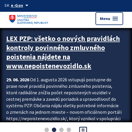
Preskocit na hlavný obsah
arrow_drop_down
SK
e-Gov
menu
Menu
Zastavit automatický posun upútavok
LEX PZP: všetko o nových pravidlách
kontroly povinného zmluvného
poistenia nájdete na
www.nepoistenevozidlo.sk
29. 06. 2026
Od 1. augusta 2026 vstupujú postupne do
praxe nové pravidlá povinného zmluvného poistenia,
ktoré radikálne znížia počet nepoistených vozidiel v
cestnej premávke a zavedú poriadok a spravodlivosť do
systému PZP. Občania nájdu všetky potrebné informácie
o zmenách na jednom mieste – novom oficiálnom portáli
https://nepoistenevozidlo.sk/, ktorý vznikol v spolupráci
Slovenskej kancelárie poisťovateľov (SKP), Slovenskej
pause_presentation
asociácie poisťovní (SLASPO) a Ministerstva vnútra SR.