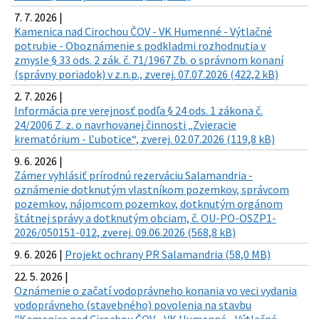
7. 7. 2026 |
Kamenica nad Cirochou ČOV - VK Humenné - Výtlačné
potrubie - Oboznámenie s podkladmi rozhodnutia v
zmysle § 33 ods. 2 zák. č. 71/1967 Zb. o správnom konaní
(správny poriadok) v z.n.p., zverej. 07.07.2026 (422,2 kB)
2. 7. 2026 |
Informácia pre verejnosť podľa § 24 ods. 1 zákona č.
24/2006 Z. z. o navrhovanej činnosti „Zvieracie
krematórium - Ľubotice“, zverej. 02.07.2026 (119,8 kB)
9. 6. 2026 |
Zámer vyhlásiť prírodnú rezerváciu Salamandria -
oznámenie dotknutým vlastníkom pozemkov, správcom
pozemkov, nájomcom pozemkov, dotknutým orgánom
štátnej správy a dotknutým obciam, č. OU-PO-OSZP1-
2026/050151-012, zverej. 09.06.2026 (568,8 kB)
9. 6. 2026 |
Projekt ochrany PR Salamandria (58,0 MB)
22. 5. 2026 |
Oznámenie o začatí vodoprávneho konania vo veci vydania
vodoprávneho (stavebného) povolenia na stavbu