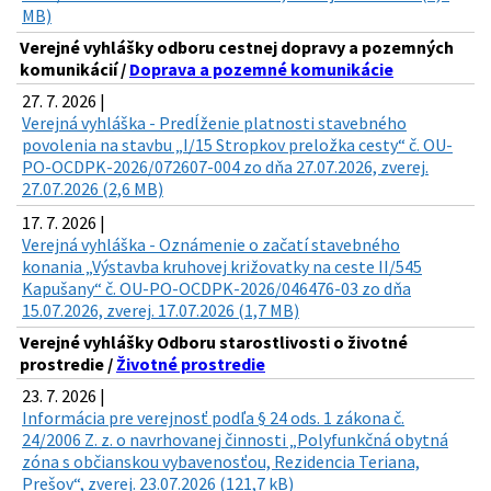
MB)
Verejné vyhlášky odboru cestnej dopravy a pozemných
komunikácií /
Doprava a pozemné komunikácie
27. 7. 2026 |
Verejná vyhláška - Predĺženie platnosti stavebného
povolenia na stavbu „I/15 Stropkov preložka cesty“ č. OU-
PO-OCDPK-2026/072607-004 zo dňa 27.07.2026, zverej.
27.07.2026 (2,6 MB)
17. 7. 2026 |
Verejná vyhláška - Oznámenie o začatí stavebného
konania „Výstavba kruhovej križovatky na ceste II/545
Kapušany“ č. OU-PO-OCDPK-2026/046476-03 zo dňa
15.07.2026, zverej. 17.07.2026 (1,7 MB)
Verejné vyhlášky Odboru starostlivosti o životné
prostredie /
Životné prostredie
23. 7. 2026 |
Informácia pre verejnosť podľa § 24 ods. 1 zákona č.
24/2006 Z. z. o navrhovanej činnosti „Polyfunkčná obytná
zóna s občianskou vybavenosťou, Rezidencia Teriana,
Prešov“, zverej. 23.07.2026 (121,7 kB)