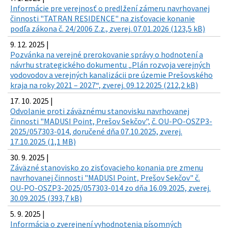
Informácie pre verejnosť o predlžení zámeru navrhovanej
činnosti "TATRAN RESIDENCE" na zisťovacie konanie
podľa zákona č. 24/2006 Z.z., zverej. 07.01.2026 (123,5 kB)
9. 12. 2025 |
Pozvánka na verejné prerokovanie správy o hodnotení a
návrhu strategického dokumentu „Plán rozvoja verejných
vodovodov a verejných kanalizácii pre územie Prešovského
kraja na roky 2021 – 2027“, zverej. 09.12.2025 (212,2 kB)
17. 10. 2025 |
Odvolanie proti záväznému stanovisku navrhovanej
činnosti "MADUSI Point, Prešov Sekčov", č. OU-PO-OSZP3-
2025/057303-014, doručené dňa 07.10.2025, zverej.
17.10.2025 (1,1 MB)
30. 9. 2025 |
Záväzné stanovisko zo zisťovacieho konania pre zmenu
navrhovanej činnosti "MADUSI Point, Prešov Sekčov" č.
OU-PO-OSZP3-2025/057303-014 zo dňa 16.09.2025, zverej.
30.09.2025 (393,7 kB)
5. 9. 2025 |
Informácia o zverejnení vyhodnotenia písomných