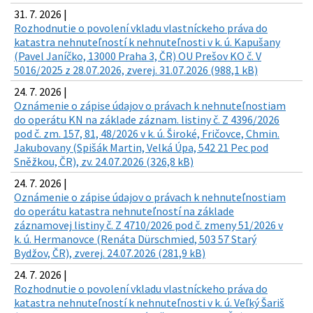
31. 7. 2026 |
Rozhodnutie o povolení vkladu vlastníckeho práva do
katastra nehnuteľností k nehnuteľnosti v k. ú. Kapušany
(Pavel Janíčko, 13000 Praha 3, ČR) OU Prešov KO č. V
5016/2025 z 28.07.2026, zverej. 31.07.2026 (988,1 kB)
24. 7. 2026 |
Oznámenie o zápise údajov o právach k nehnuteľnostiam
do operátu KN na základe záznam. listiny č. Z 4396/2026
pod č. zm. 157, 81, 48/2026 v k. ú. Široké, Fričovce, Chmin.
Jakubovany (Spišák Martin, Velká Úpa, 542 21 Pec pod
Sněžkou, ČR), zv. 24.07.2026 (326,8 kB)
24. 7. 2026 |
Oznámenie o zápise údajov o právach k nehnuteľnostiam
do operátu katastra nehnuteľností na základe
záznamovej listiny č. Z 4710/2026 pod č. zmeny 51/2026 v
k. ú. Hermanovce (Renáta Dürschmied, 503 57 Starý
Bydžov, ČR), zverej. 24.07.2026 (281,9 kB)
24. 7. 2026 |
Rozhodnutie o povolení vkladu vlastníckeho práva do
katastra nehnuteľností k nehnuteľnosti v k. ú. Veľký Šariš