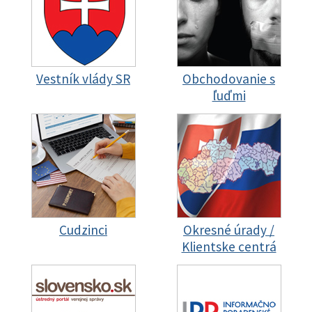
Vestník vlády SR
Obchodovanie s
ľuďmi
Cudzinci
Okresné úrady /
Klientske centrá