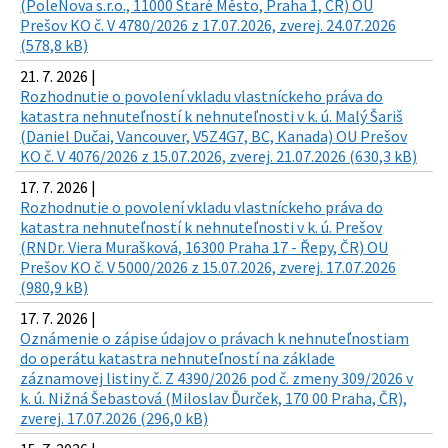
(PoleNova s.r.o., 11000 Staré Město, Praha 1, ČR) OU
Prešov KO č. V 4780/2026 z 17.07.2026, zverej. 24.07.2026
(578,8 kB)
21. 7. 2026 |
Rozhodnutie o povolení vkladu vlastníckeho práva do
katastra nehnuteľností k nehnuteľnosti v k. ú. Malý Šariš
(Daniel Dučai, Vancouver, V5Z4G7, BC, Kanada) OU Prešov
KO č. V 4076/2026 z 15.07.2026, zverej. 21.07.2026 (630,3 kB)
17. 7. 2026 |
Rozhodnutie o povolení vkladu vlastníckeho práva do
katastra nehnuteľností k nehnuteľnosti v k. ú. Prešov
(RNDr. Viera Murašková, 16300 Praha 17 - Řepy, ČR) OU
Prešov KO č. V 5000/2026 z 15.07.2026, zverej. 17.07.2026
(980,9 kB)
17. 7. 2026 |
Oznámenie o zápise údajov o právach k nehnuteľnostiam
do operátu katastra nehnuteľností na základe
záznamovej listiny č. Z 4390/2026 pod č. zmeny 309/2026 v
k. ú. Nižná Šebastová (Miloslav Ďurček, 170 00 Praha, ČR),
zverej. 17.07.2026 (296,0 kB)