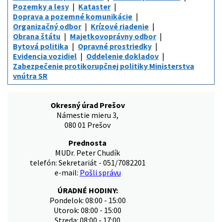
Pozemky a lesy
Kataster
Doprava a pozemné komunikácie
Organizačný odbor
Krízové riadenie
Obrana štátu
Majetkovoprávny odbor
Bytová politika
Opravné prostriedky
Evidencia vozidiel
Oddelenie dokladov
Zabezpečenie protikorupčnej politiky Ministerstva
vnútra SR
Okresný úrad Prešov
Námestie mieru 3,
080 01 Prešov
Prednosta
MUDr. Peter Chudík
telefón: Sekretariát - 051/7082201
e-mail:
Pošli správu
ÚRADNÉ HODINY:
Pondelok: 08:00 - 15:00
Utorok: 08:00 - 15:00
Streda: 08:00 - 17:00