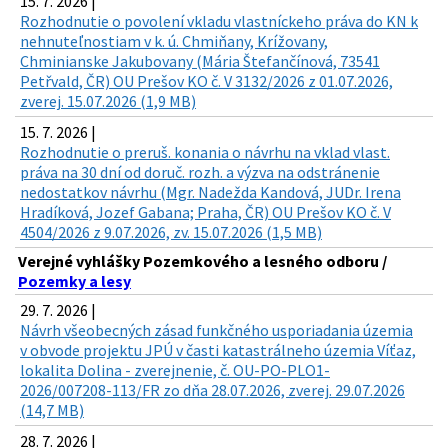
15. 7. 2026 |
Rozhodnutie o povolení vkladu vlastníckeho práva do KN k
nehnuteľnostiam v k. ú. Chmiňany, Krížovany,
Chminianske Jakubovany (Mária Štefančínová, 73541
Petřvald, ČR) OU Prešov KO č. V 3132/2026 z 01.07.2026,
zverej. 15.07.2026 (1,9 MB)
15. 7. 2026 |
Rozhodnutie o preruš. konania o návrhu na vklad vlast.
práva na 30 dní od doruč. rozh. a výzva na odstránenie
nedostatkov návrhu (Mgr. Nadežda Kandová, JUDr. Irena
Hradíková, Jozef Gabana; Praha, ČR) OU Prešov KO č. V
4504/2026 z 9.07.2026, zv. 15.07.2026 (1,5 MB)
Verejné vyhlášky Pozemkového a lesného odboru /
Pozemky a lesy
29. 7. 2026 |
Návrh všeobecných zásad funkčného usporiadania územia
v obvode projektu JPÚ v časti katastrálneho územia Víťaz,
lokalita Dolina - zverejnenie, č. OU-PO-PLO1-
2026/007208-113/FR zo dňa 28.07.2026, zverej. 29.07.2026
(14,7 MB)
28. 7. 2026 |