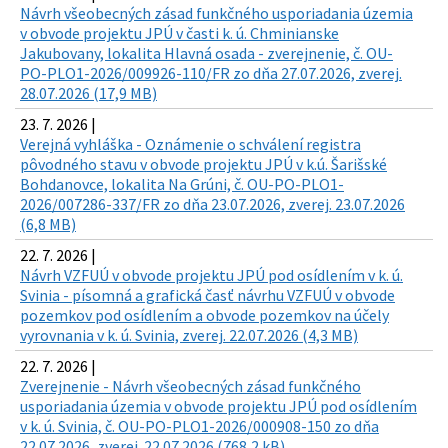
Návrh všeobecných zásad funkčného usporiadania územia
v obvode projektu JPÚ v časti k. ú. Chminianske
Jakubovany, lokalita Hlavná osada - zverejnenie, č. OU-
PO-PLO1-2026/009926-110/FR zo dňa 27.07.2026, zverej.
28.07.2026 (17,9 MB)
23. 7. 2026 |
Verejná vyhláška - Oznámenie o schválení registra
pôvodného stavu v obvode projektu JPÚ v k.ú. Šarišské
Bohdanovce, lokalita Na Grúni, č. OU-PO-PLO1-
2026/007286-337/FR zo dňa 23.07.2026, zverej. 23.07.2026
(6,8 MB)
22. 7. 2026 |
Návrh VZFUÚ v obvode projektu JPÚ pod osídlením v k. ú.
Svinia - písomná a grafická časť návrhu VZFUÚ v obvode
pozemkov pod osídlením a obvode pozemkov na účely
vyrovnania v k. ú. Svinia, zverej. 22.07.2026 (4,3 MB)
22. 7. 2026 |
Zverejnenie - Návrh všeobecných zásad funkčného
usporiadania územia v obvode projektu JPÚ pod osídlením
v k. ú. Svinia, č. OU-PO-PLO1-2026/000908-150 zo dňa
22.07.2026, zverej. 22.07.2026 (768,2 kB)