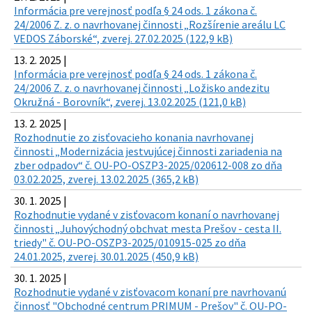
Informácia pre verejnosť podľa § 24 ods. 1 zákona č.
24/2006 Z. z. o navrhovanej činnosti „Rozšírenie areálu LC
VEDOS Záborské“, zverej. 27.02.2025 (122,9 kB)
13. 2. 2025 |
Informácia pre verejnosť podľa § 24 ods. 1 zákona č.
24/2006 Z. z. o navrhovanej činnosti „Ložisko andezitu
Okružná - Borovník“, zverej. 13.02.2025 (121,0 kB)
13. 2. 2025 |
Rozhodnutie zo zisťovacieho konania navrhovanej
činnosti „Modernizácia jestvujúcej činnosti zariadenia na
zber odpadov“ č. OU-PO-OSZP3-2025/020612-008 zo dňa
03.02.2025, zverej. 13.02.2025 (365,2 kB)
30. 1. 2025 |
Rozhodnutie vydané v zisťovacom konaní o navrhovanej
činnosti „Juhovýchodný obchvat mesta Prešov - cesta II.
triedy" č. OU-PO-OSZP3-2025/010915-025 zo dňa
24.01.2025, zverej. 30.01.2025 (450,9 kB)
30. 1. 2025 |
Rozhodnutie vydané v zisťovacom konaní pre navrhovanú
činnosť "Obchodné centrum PRIMUM - Prešov" č. OU-PO-