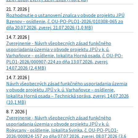
21. 7. 2026 |
Rozhodnutie o ustanovení znalca v obvode projektu JPÚ
Bzenov – osídlenie, č. OU-PO-PLO1-2026/010308-065 zo
dňa 20.07.2026, zverej. 21.07.2026 (1,0 MB)
14. 7. 2026 |
Zverejnenie - Návrh všeobecných zásad funkčného
usporiadania územia v obvode projektu JPÚ v k. ú.
Varhaňovce – osídlenie, lokalita Horná osada, č. OU-PO-
PLO1-2026/000907-224 zo dňa 13.07.2026, zverej.
14.07.2026 (2,4 MB)
14. 7. 2026 |
Návrh všeobecných zásad funkčného usporiadania územia
v obvode projektu JPÚ v k. ú. Varhaňovce – osídlenie,
lokalita Horná osada – Technická správa, zverej. 14.07.2026
(10,1 MB)
8. 7. 2026 |
Zverejnenie - Návrh všeobecných zásad funkčného
usporiadania územia v obvode projektu JPÚ v k. ú.
Rokycany - osídlenie, lokalita Svinka, č. OU-PO-PLO1-
2026/000824-157 zo dňa 07.07.2026, zverej. 08.07.2026 (3,6