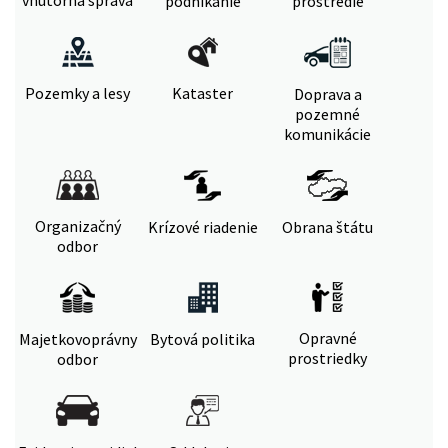
vnútorná správa
podnikanie
prostredie
Pozemky a lesy
Kataster
Doprava a
pozemné
komunikácie
Organizačný
Krízové riadenie
Obrana štátu
odbor
Opravné
Majetkovoprávny
Bytová politika
prostriedky
odbor