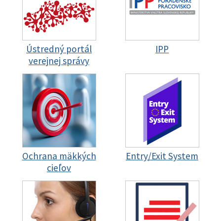
Ústredný portál
IPP
verejnej správy
Ochrana mäkkých
Entry/Exit System
cieľov