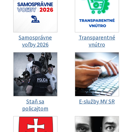
Samosprávne
Transparentné
voľby 2026
vnútro
Staň sa
E-služby MV SR
policajtom