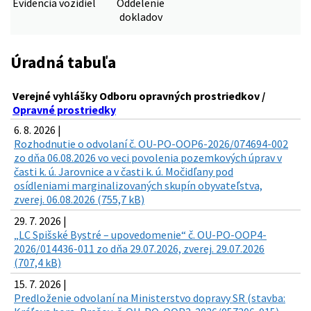
Evidencia vozidiel
Oddelenie
dokladov
Úradná tabuľa
Verejné vyhlášky Odboru opravných prostriedkov /
Opravné prostriedky
6. 8. 2026 |
Rozhodnutie o odvolaní č. OU-PO-OOP6-2026/074694-002
zo dňa 06.08.2026 vo veci povolenia pozemkových úprav v
časti k. ú. Jarovnice a v časti k. ú. Močidľany pod
osídleniami marginalizovaných skupín obyvateľstva,
zverej. 06.08.2026 (755,7 kB)
29. 7. 2026 |
„LC Spišské Bystré – upovedomenie“ č. OU-PO-OOP4-
2026/014436-011 zo dňa 29.07.2026, zverej. 29.07.2026
(707,4 kB)
15. 7. 2026 |
Predloženie odvolaní na Ministerstvo dopravy SR (stavba: