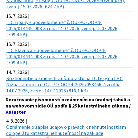
Kráľova hora, Prešov, č. OU-PO-OOP2-2026/057206-015),
zverej. 15.07.2026 (624,7 kB)
15. 7. 2026 |
„LC Lipany – upovedomenie“ č. OU-PO-OOP4-
2026/014435-008 zo dňa 14.07.2026, zverej. 15.07.2026
(709,4 kB)
15. 7. 2026 |
„LC Plavnica – upovedomenie“ č. OU-PO-OOP4-
2026/014434-008 zo dňa 14.07.2026, zverej. 15.07.2026
(709,4 kB)
14. 7. 2026 |
Rozhodnutie o zmene hraníc porastu na LC Lesy na LHC
Nižná Jablonka č. OU-PO-OOP4-2026/058466-4 zo dňa
14.07.2026, zverej. 14.07.2026 (816,1 kB)
Doručovanie písomností oznámením na úradnej tabuli a
na webovom sídle OÚ podľa § 25 katastrálneho zákona /
Kataster
4. 8. 2026 |
Oznámenie o zápise údajov o právach k nehnuteľnostiam
do operátu katastra nehnuteľností na základe