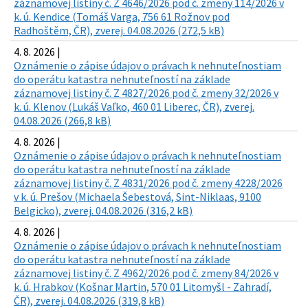
záznamovej listiny č. Z 4646/2026 pod č. zmeny 114/2026 v
k. ú. Kendice (Tomáš Varga, 756 61 Rožnov pod
Radhoštěm, ČR), zverej. 04.08.2026 (272,5 kB)
4. 8. 2026 |
Oznámenie o zápise údajov o právach k nehnuteľnostiam
do operátu katastra nehnuteľností na základe
záznamovej listiny č. Z 4827/2026 pod č. zmeny 32/2026 v
k. ú. Klenov (Lukáš Vaľko, 460 01 Liberec, ČR), zverej.
04.08.2026 (266,8 kB)
4. 8. 2026 |
Oznámenie o zápise údajov o právach k nehnuteľnostiam
do operátu katastra nehnuteľností na základe
záznamovej listiny č. Z 4831/2026 pod č. zmeny 4228/2026
v k. ú. Prešov (Michaela Šebestová, Sint-Niklaas, 9100
Belgicko), zverej. 04.08.2026 (316,2 kB)
4. 8. 2026 |
Oznámenie o zápise údajov o právach k nehnuteľnostiam
do operátu katastra nehnuteľností na základe
záznamovej listiny č. Z 4962/2026 pod č. zmeny 84/2026 v
k. ú. Hrabkov (Košnar Martin, 570 01 Litomyšl - Zahradí,
ČR), zverej. 04.08.2026 (319,8 kB)