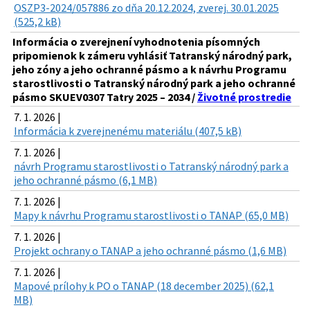
OSZP3-2024/057886 zo dňa 20.12.2024, zverej. 30.01.2025
(525,2 kB)
Informácia o zverejnení vyhodnotenia písomných
pripomienok k zámeru vyhlásiť Tatranský národný park,
jeho zóny a jeho ochranné pásmo a k návrhu Programu
starostlivosti o Tatranský národný park a jeho ochranné
pásmo SKUEV0307 Tatry 2025 – 2034 /
Životné prostredie
7. 1. 2026 |
Informácia k zverejnenému materiálu (407,5 kB)
7. 1. 2026 |
návrh Programu starostlivosti o Tatranský národný park a
jeho ochranné pásmo (6,1 MB)
7. 1. 2026 |
Mapy k návrhu Programu starostlivosti o TANAP (65,0 MB)
7. 1. 2026 |
Projekt ochrany o TANAP a jeho ochranné pásmo (1,6 MB)
7. 1. 2026 |
Mapové prílohy k PO o TANAP (18 december 2025) (62,1
MB)