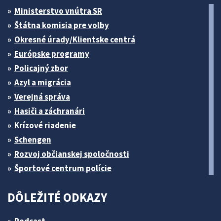
Ministerstvo vnútra SR
Štátna komisia pre volby
Okresné úrady/Klientske centrá
Európske programy
Policajný zbor
Azyl a migrácia
Verejná správa
Hasiči a záchranári
Krízové riadenie
Schengen
Rozvoj občianskej spoločnosti
Športové centrum polície
DÔLEŽITÉ ODKAZY