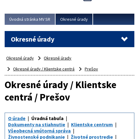
Novinky predstavili na...
Viac
Úvodná stránka MV SR
Okresné úrady
Okresné úrady
Okresné úrady
Okresné úrady
Okresné úrady / Klientske centrá
Prešov
Okresné úrady / Klientske
centrá / Prešov
O úrade
Úradná tabuľa
Dokumenty na stiahnutie
Klientske centrum
Všeobecná vnútorná správa
Živnostenské podnikanie
Životné prostredie