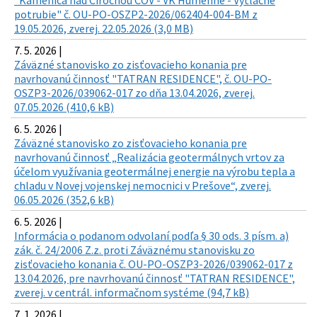
"Kamenica nad Cirochou ČOV - VK Humenné - Výtlačné
potrubie" č. OU-PO-OSZP2-2026/062404-004-BM z
19.05.2026, zverej. 22.05.2026 (3,0 MB)
7. 5. 2026 |
Záväzné stanovisko zo zisťovacieho konania pre
navrhovanú činnosť "TATRAN RESIDENCE", č. OU-PO-
OSZP3-2026/039062-017 zo dňa 13.04.2026, zverej.
07.05.2026 (410,6 kB)
6. 5. 2026 |
Záväzné stanovisko zo zisťovacieho konania pre
navrhovanú činnosť „Realizácia geotermálnych vrtov za
účelom využívania geotermálnej energie na výrobu tepla a
chladu v Novej vojenskej nemocnici v Prešove“, zverej.
06.05.2026 (352,6 kB)
6. 5. 2026 |
Informácia o podanom odvolaní podľa § 30 ods. 3 písm. a)
zák. č. 24/2006 Z.z. proti Záväznému stanovisku zo
zisťovacieho konania č. OU-PO-OSZP3-2026/039062-017 z
13.04.2026, pre navrhovanú činnosť "TATRAN RESIDENCE",
zverej. v centrál. informačnom systéme (94,7 kB)
7. 1. 2026 |