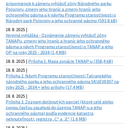
pripomienok k zámeru vyhlásiť zóny Národného parku
Poloniny, zmeny jeho hraníc a zmeny hraníc jeho
ochranného pásma a k návrhu Programu starostlivosti o
Národný park Poloniny a jeho ochranné pásmo (593,8 kB)
18. 8. 2025 |
Verejná vyhláška - Oznámenie zámeru vyhlásiť zóny
TANAPu, zmeny jeho hraníc a hraníc jeho ochranného
pásma a návrh Programu starostlivosti o TANAP a jeho
OP na roky 2025 - 2034 (1,4 MB)
18. 8. 2025 |
Príloha 1. Mapa zonácie TANAP-u (358,4 kB)
18. 8. 2025 |
Príloha 2. Návrh Programu starostlivosti Tatranského
národného parku a jeho ochranného pásma SKUEV0307 na
roky 2025 - 2034 + jeho prílohy (17,4 MB)
18. 8. 2025 |
Príloha 3. Zoznam dotknutých parciel (ktoré celé alebo
svojou časťou zasahujú do územia TANAP-u a jeho
ochranného pásma) podľa evidencie katastra
nehnuteľnosti, registra „C“ a „E“ (1,6 MB)
18. 8. 2025 |