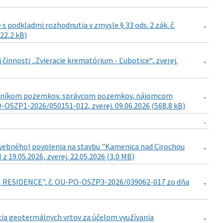
podkladmi rozhodnutia v zmysle § 33 ods. 2 zák. č.
422,2 kB)
j činnosti „Zvieracie krematórium - Ľubotice“, zverej.
lastníkom pozemkov, správcom pozemkov, nájomcom
SZP1-2026/050151-012, zverej. 09.06.2026 (568,8 kB)
vebného) povolenia na stavbu "Kamenica nad Cirochou
9.05.2026, zverej. 22.05.2026 (3,0 MB)
AN RESIDENCE", č. OU-PO-OSZP3-2026/039062-017 zo dňa
cia geotermálnych vrtov za účelom využívania