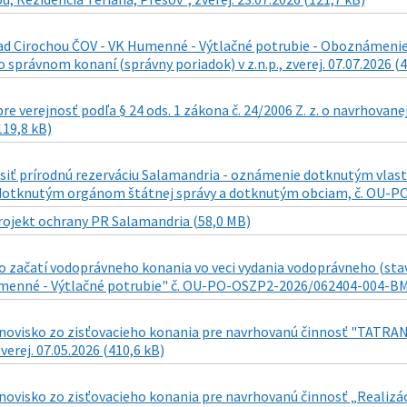
d Cirochou ČOV - VK Humenné - Výtlačné potrubie - Oboznámenie s 
o správnom konaní (správny poriadok) v z.n.p., zverej. 07.07.2026 (
re verejnosť podľa § 24 ods. 1 zákona č. 24/2006 Z. z. o navrhovane
119,8 kB)
siť prírodnú rezerváciu Salamandria - oznámenie dotknutým v
otknutým orgánom štátnej správy a dotknutým obciam, č. OU-PO-O
rojekt ochrany PR Salamandria (58,0 MB)
 začatí vodoprávneho konania vo veci vydania vodoprávneho (sta
menné - Výtlačné potrubie" č. OU-PO-OSZP2-2026/062404-004-BM z 1
novisko zo zisťovacieho konania pre navrhovanú činnosť "TATR
verej. 07.05.2026 (410,6 kB)
novisko zo zisťovacieho konania pre navrhovanú činnosť „Realizá