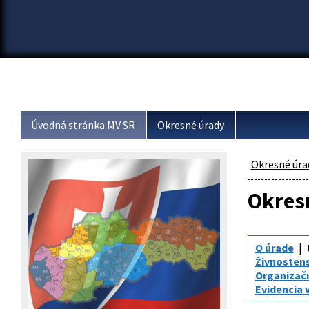
Úvodná stránka MV SR
Okresné úrady
Okresné úra
Okresn
O úrade
Živnosten
Organizač
Evidencia 