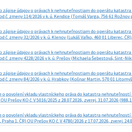
 zápise údajov o právach k nehnuteľnostiam do operátu katastra n
d č. zmeny 114/2026 v k. ú. Kendice (Tomáš Varga, 756 61 Rožnov p
 zápise údajov o právach k nehnuteľnostiam do operátu katastra n
d č. zmeny 32/2026 v k. ú. Klenov (Lukáš Vaľko, 460 01 Liberec, ČR),
 zápise údajov o právach k nehnuteľnostiam do operátu katastra n
d č. zmeny 4228/2026 v k. ú. Prešov (Michaela Šebestová, Sint-Nikla
 zápise údajov o právach k nehnuteľnostiam do operátu katastra n
d č. zmeny 84/2026 v k. ú. Hrabkov (Košnar Martin, 570 01 Litomyšl 
o povolení vkladu vlastníckeho práva do katastra nehnuteľností k
 OU Prešov KO č. V 5016/2025 z 28.07.2026, zverej. 31.07.2026 (988,1
o povolení vkladu vlastníckeho práva do katastra nehnuteľností k n
 Praha 1, ČR) OU Prešov KO č. V 4780/2026 z 17.07.2026, zverej. 24.