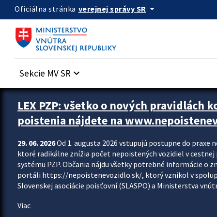
Preskocit na hlavný obsah
arrow_drop_down
verejnej správy SR
Oficiálna stránka
Sekcie MV SR
keyboard_arrow_down
Zastavit automatický posun upútavok
LEX PZP: všetko o nových pravidlách 
poistenia nájdete na www.nepoistenev
29. 06. 2026
Od 1. augusta 2026 vstupujú postupne do praxe 
ktoré radikálne znížia počet nepoistených vozidiel v cestne
systému PZP. Občania nájdu všetky potrebné informácie o 
portáli https://nepoistenevozidlo.sk/, ktorý vznikol v spolu
Slovenskej asociácie poisťovní (SLASPO) a Ministerstva vnútra
Viac