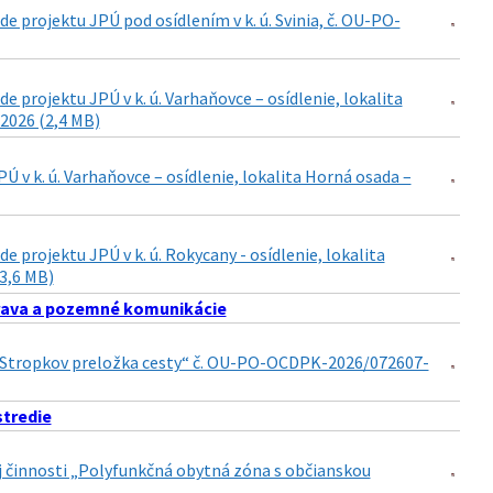
 projektu JPÚ pod osídlením v k. ú. Svinia, č. OU-PO-
projektu JPÚ v k. ú. Varhaňovce – osídlenie, lokalita
2026 (2,4 MB)
v k. ú. Varhaňovce – osídlenie, lokalita Horná osada –
projektu JPÚ v k. ú. Rokycany - osídlenie, lokalita
(3,6 MB)
ava a pozemné komunikácie
15 Stropkov preložka cesty“ č. OU-PO-OCDPK-2026/072607-
stredie
nej činnosti „Polyfunkčná obytná zóna s občianskou