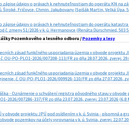
zápise údajov o právach k nehnuteľnostiam do operátu KN na zákla
 ú. Široké, Fričovce, Chmin. Jakubovany (Spišák Martin, Velká Úpa, 5
 zápise údajov o právach k nehnuteľnostiam do operátu katastra n
d č. zmeny 51/2026 v k. ú. Hermanovce (Renáta Dürschmied, 503 57 
hlášky Pozemkového a lesného odboru /
Pozemky a lesy
cných zásad funkčného usporiadania územia v obvode projektu JPÚ
 č. OU-PO-PLO1-2026/007208-113/FR zo dňa 28.07.2026, zverej. 29.
ecných zásad funkčného usporiadania územia v obvode projektu JPÚ
ejnenie, č. OU-PO-PLO1-2026/009926-110/FR zo dňa 27.07.2026, zve
áška - Oznámenie o schválení registra pôvodného stavu v obvode pr
1-2026/007286-337/FR zo dňa 23.07.2026, zverej. 23.07.2026 (6,8
v obvode projektu JPÚ pod osídlením v k. ú. Svinia - písomná a 
obvode pozemkov na účely vyrovnania v k. ú. Svinia, zverej. 22.07.2