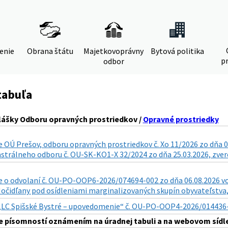
denie
Obrana štátu
Majetkovoprávny
Bytová politika
pr
odbor
tabuľa
lášky Odboru opravných prostriedkov /
Opravné prostriedky
 OÚ Prešov, odboru opravných prostriedkov č. Xo 11/2026 zo dňa 0
astrálneho odboru č. OU-SK-KO1-X 32/2024 zo dňa 25.03.2026, zverej
o odvolaní č. OU-PO-OOP6-2026/074694-002 zo dňa 06.08.2026 vo v
. Močidľany pod osídleniami marginalizovaných skupín obyvateľstva, 
„LC Spišské Bystré – upovedomenie“ č. OU-PO-OOP4-2026/014436-011
 písomností oznámením na úradnej tabuli a na webovom sídle