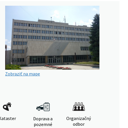
Zobraziť na mape
Kataster
Organizačný
Doprava a
odbor
pozemné