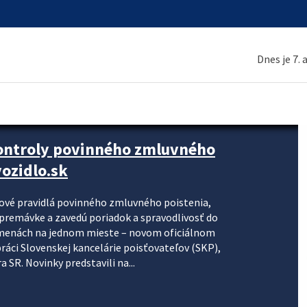
Dnes je 7.
kontroly povinného zmluvného
ozidlo.sk
nové pravidlá povinného zmluvného poistenia,
j premávke a zavedú poriadok a spravodlivosť do
zmenách na jednom mieste – novom oficiálnom
práci Slovenskej kancelárie poisťovateľov (SKP),
 SR. Novinky predstavili na...