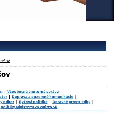
rešov
šov
um
Všeobecná vnútorná správa
ster
Doprava a pozemné komunikácie
y odbor
Bytová politika
Opravné prostriedky
politiky Ministerstva vnútra SR