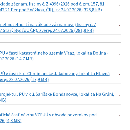
de záznam. listiny č. Z 4396/2026 pod č. zm. 157, 81,
42 21 Pec pod Sněžkou, ČR), zv. 24.07.2026 (326,8 kB)
ehnuteľností na základe záznamovej listiny č. Z
Starý Bydžov, ČR), zverej. 24.07.2026 (281,9 kB)
 v časti katastrálneho územia Víťaz, lokalita Dolina -
07.2026 (14,7 MB)
 v časti k. ú. Chminianske Jakubovany, lokalita Hlavná
rej. 28.07.2026 (17,9 MB)
ojektu JPÚ v k.ú. Šarišské Bohdanovce, lokalita Na Grúni,
 MB)
grafická časť návrhu VZFUÚ v obvode pozemkov pod
026 (4,3 MB)