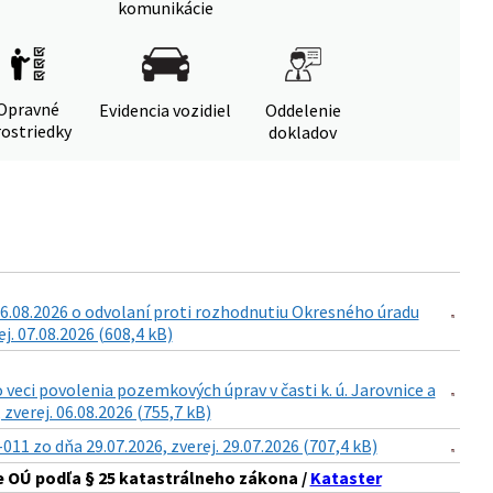
komunikácie
Opravné
Evidencia vozidiel
Oddelenie
ostriedky
dokladov
6.08.2026 o odvolaní proti rozhodnutiu Okresného úradu
. 07.08.2026 (608,4 kB)
eci povolenia pozemkových úprav v časti k. ú. Jarovnice a
zverej. 06.08.2026 (755,7 kB)
 zo dňa 29.07.2026, zverej. 29.07.2026 (707,4 kB)
 OÚ podľa § 25 katastrálneho zákona /
Kataster