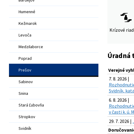
Humenné
Kežmarok
Krízové ria
Levoča
Medzilaborce
Úradná 
Poprad
Verejné vyh
Prešov
7. 8. 2026 |
Sabinov
Rozhodnutie
Svidník, kat
Snina
6. 8. 2026 |
Stará Ľubovňa
Rozhodnutie 
v časti k. ú
Stropkov
29. 7. 2026 |
Svidník
Doručovanie