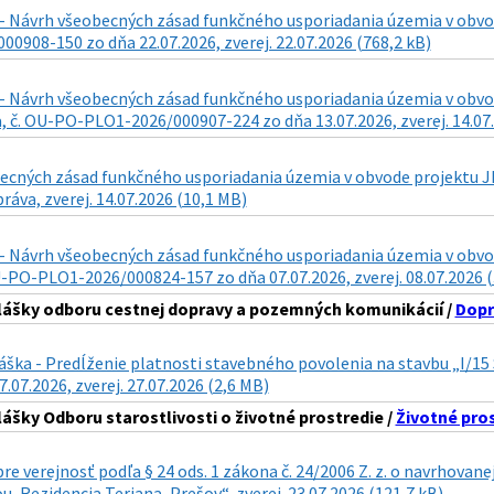
- Návrh všeobecných zásad funkčného usporiadania územia v obvode
0908-150 zo dňa 22.07.2026, zverej. 22.07.2026 (768,2 kB)
- Návrh všeobecných zásad funkčného usporiadania územia v obvode 
 č. OU-PO-PLO1-2026/000907-224 zo dňa 13.07.2026, zverej. 14.07.
cných zásad funkčného usporiadania územia v obvode projektu JPÚ 
ráva, zverej. 14.07.2026 (10,1 MB)
- Návrh všeobecných zásad funkčného usporiadania územia v obvode 
U-PO-PLO1-2026/000824-157 zo dňa 07.07.2026, zverej. 08.07.2026 
lášky odboru cestnej dopravy a pozemných komunikácií /
Dopr
láška - Predĺženie platnosti stavebného povolenia na stavbu „I/
7.07.2026, zverej. 27.07.2026 (2,6 MB)
lášky Odboru starostlivosti o životné prostredie /
Životné pro
re verejnosť podľa § 24 ods. 1 zákona č. 24/2006 Z. z. o navrhova
, Rezidencia Teriana, Prešov“, zverej. 23.07.2026 (121,7 kB)