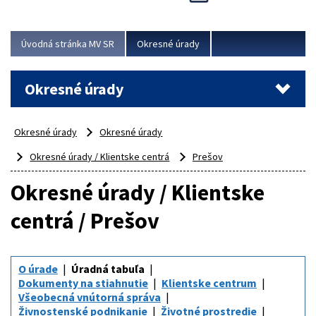
Novinky predstavili na...
Viac
Úvodná stránka MV SR
Okresné úrady
Okresné úrady
Okresné úrady
Okresné úrady
Okresné úrady / Klientske centrá
Prešov
Okresné úrady / Klientske
centrá / Prešov
O úrade
Úradná tabuľa
Dokumenty na stiahnutie
Klientske centrum
Všeobecná vnútorná správa
Živnostenské podnikanie
Životné prostredie