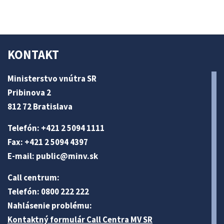
KONTAKT
Ministerstvo vnútra SR
Pribinova 2
812 72 Bratislava
Telefón: +421 2 5094 1111
Fax: +421 2 5094 4397
E-mail:
public@minv
.sk
Call centrum:
Telefón: 0800 222 222
Nahlásenie problému:
Kontaktný formulár Call Centra MV SR