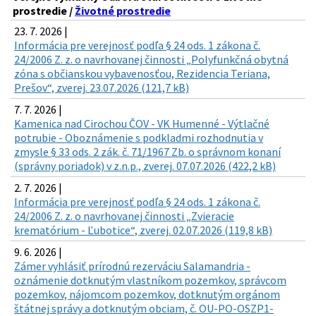
prostredie /
Životné prostredie
23. 7. 2026 |
Informácia pre verejnosť podľa § 24 ods. 1 zákona č.
24/2006 Z. z. o navrhovanej činnosti „Polyfunkčná obytná
zóna s občianskou vybavenosťou, Rezidencia Teriana,
Prešov“, zverej. 23.07.2026 (121,7 kB)
7. 7. 2026 |
Kamenica nad Cirochou ČOV - VK Humenné - Výtlačné
potrubie - Oboznámenie s podkladmi rozhodnutia v
zmysle § 33 ods. 2 zák. č. 71/1967 Zb. o správnom konaní
(správny poriadok) v z.n.p., zverej. 07.07.2026 (422,2 kB)
2. 7. 2026 |
Informácia pre verejnosť podľa § 24 ods. 1 zákona č.
24/2006 Z. z. o navrhovanej činnosti „Zvieracie
krematórium - Ľubotice“, zverej. 02.07.2026 (119,8 kB)
9. 6. 2026 |
Zámer vyhlásiť prírodnú rezerváciu Salamandria -
oznámenie dotknutým vlastníkom pozemkov, správcom
pozemkov, nájomcom pozemkov, dotknutým orgánom
štátnej správy a dotknutým obciam, č. OU-PO-OSZP1-