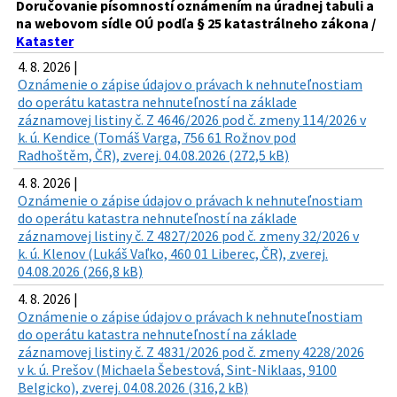
Doručovanie písomností oznámením na úradnej tabuli a
na webovom sídle OÚ podľa § 25 katastrálneho zákona /
Kataster
4. 8. 2026 |
Oznámenie o zápise údajov o právach k nehnuteľnostiam
do operátu katastra nehnuteľností na základe
záznamovej listiny č. Z 4646/2026 pod č. zmeny 114/2026 v
k. ú. Kendice (Tomáš Varga, 756 61 Rožnov pod
Radhoštěm, ČR), zverej. 04.08.2026 (272,5 kB)
4. 8. 2026 |
Oznámenie o zápise údajov o právach k nehnuteľnostiam
do operátu katastra nehnuteľností na základe
záznamovej listiny č. Z 4827/2026 pod č. zmeny 32/2026 v
k. ú. Klenov (Lukáš Vaľko, 460 01 Liberec, ČR), zverej.
04.08.2026 (266,8 kB)
4. 8. 2026 |
Oznámenie o zápise údajov o právach k nehnuteľnostiam
do operátu katastra nehnuteľností na základe
záznamovej listiny č. Z 4831/2026 pod č. zmeny 4228/2026
v k. ú. Prešov (Michaela Šebestová, Sint-Niklaas, 9100
Belgicko), zverej. 04.08.2026 (316,2 kB)