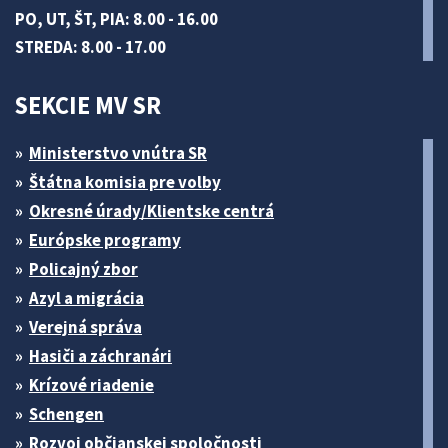
PO, UT, ŠT, PIA: 8.00 - 16.00
STREDA: 8.00 - 17.00
SEKCIE MV SR
Ministerstvo vnútra SR
Štátna komisia pre volby
Okresné úrady/Klientske centrá
Európske programy
Policajný zbor
Azyl a migrácia
Verejná správa
Hasiči a záchranári
Krízové riadenie
Schengen
Rozvoj občianskej spoločnosti