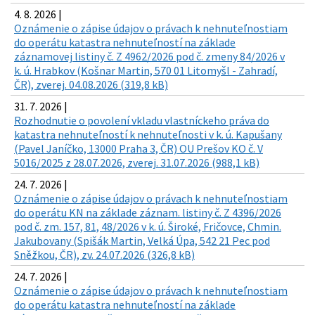
4. 8. 2026 |
Oznámenie o zápise údajov o právach k nehnuteľnostiam
do operátu katastra nehnuteľností na základe
záznamovej listiny č. Z 4962/2026 pod č. zmeny 84/2026 v
k. ú. Hrabkov (Košnar Martin, 570 01 Litomyšl - Zahradí,
ČR), zverej. 04.08.2026 (319,8 kB)
31. 7. 2026 |
Rozhodnutie o povolení vkladu vlastníckeho práva do
katastra nehnuteľností k nehnuteľnosti v k. ú. Kapušany
(Pavel Janíčko, 13000 Praha 3, ČR) OU Prešov KO č. V
5016/2025 z 28.07.2026, zverej. 31.07.2026 (988,1 kB)
24. 7. 2026 |
Oznámenie o zápise údajov o právach k nehnuteľnostiam
do operátu KN na základe záznam. listiny č. Z 4396/2026
pod č. zm. 157, 81, 48/2026 v k. ú. Široké, Fričovce, Chmin.
Jakubovany (Spišák Martin, Velká Úpa, 542 21 Pec pod
Sněžkou, ČR), zv. 24.07.2026 (326,8 kB)
24. 7. 2026 |
Oznámenie o zápise údajov o právach k nehnuteľnostiam
do operátu katastra nehnuteľností na základe