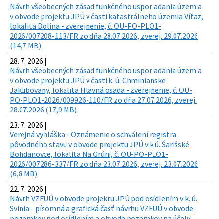
Návrh všeobecných zásad funkčného usporiadania územia
v obvode projektu JPÚ v časti katastrálneho územia Víťaz,
lokalita Dolina - zverejnenie, č. OU-PO-PLO1-
2026/007208-113/FR zo dňa 28.07.2026, zverej. 29.07.2026
(14,7 MB)
28. 7. 2026 |
Návrh všeobecných zásad funkčného usporiadania územia
v obvode projektu JPÚ v časti k. ú. Chminianske
Jakubovany, lokalita Hlavná osada - zverejnenie, č. OU-
PO-PLO1-2026/009926-110/FR zo dňa 27.07.2026, zverej.
28.07.2026 (17,9 MB)
23. 7. 2026 |
Verejná vyhláška - Oznámenie o schválení registra
pôvodného stavu v obvode projektu JPÚ v k.ú. Šarišské
Bohdanovce, lokalita Na Grúni, č. OU-PO-PLO1-
2026/007286-337/FR zo dňa 23.07.2026, zverej. 23.07.2026
(6,8 MB)
22. 7. 2026 |
Návrh VZFUÚ v obvode projektu JPÚ pod osídlením v k. ú.
Svinia - písomná a grafická časť návrhu VZFUÚ v obvode
pozemkov pod osídlením a obvode pozemkov na účely