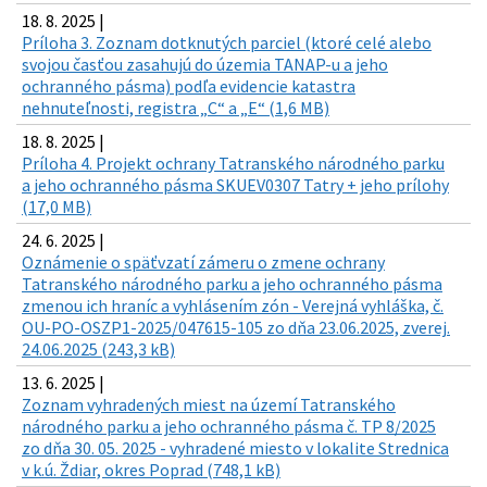
18. 8. 2025 |
Príloha 3. Zoznam dotknutých parciel (ktoré celé alebo
svojou časťou zasahujú do územia TANAP-u a jeho
ochranného pásma) podľa evidencie katastra
nehnuteľnosti, registra „C“ a „E“ (1,6 MB)
18. 8. 2025 |
Príloha 4. Projekt ochrany Tatranského národného parku
a jeho ochranného pásma SKUEV0307 Tatry + jeho prílohy
(17,0 MB)
24. 6. 2025 |
Oznámenie o späťvzatí zámeru o zmene ochrany
Tatranského národného parku a jeho ochranného pásma
zmenou ich hraníc a vyhlásením zón - Verejná vyhláška, č.
OU-PO-OSZP1-2025/047615-105 zo dňa 23.06.2025, zverej.
24.06.2025 (243,3 kB)
13. 6. 2025 |
Zoznam vyhradených miest na území Tatranského
národného parku a jeho ochranného pásma č. TP 8/2025
zo dňa 30. 05. 2025 - vyhradené miesto v lokalite Strednica
v k.ú. Ždiar, okres Poprad (748,1 kB)