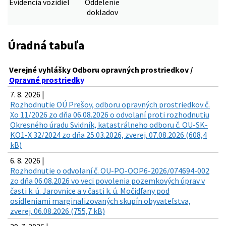
Evidencia vozidiel
Oddelenie
dokladov
Úradná tabuľa
Verejné vyhlášky Odboru opravných prostriedkov /
Opravné prostriedky
7. 8. 2026 |
Rozhodnutie OÚ Prešov, odboru opravných prostriedkov č.
Xo 11/2026 zo dňa 06.08.2026 o odvolaní proti rozhodnutiu
Okresného úradu Svidník, katastrálneho odboru č. OU-SK-
KO1-X 32/2024 zo dňa 25.03.2026, zverej. 07.08.2026 (608,4
kB)
6. 8. 2026 |
Rozhodnutie o odvolaní č. OU-PO-OOP6-2026/074694-002
zo dňa 06.08.2026 vo veci povolenia pozemkových úprav v
časti k. ú. Jarovnice a v časti k. ú. Močidľany pod
osídleniami marginalizovaných skupín obyvateľstva,
zverej. 06.08.2026 (755,7 kB)