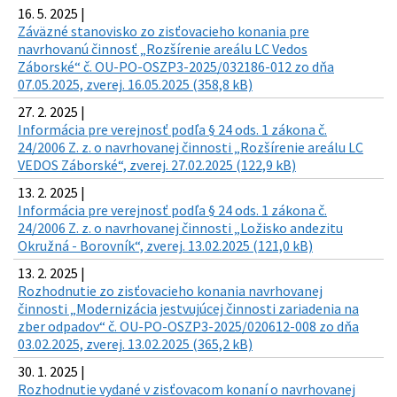
16. 5. 2025 |
Záväzné stanovisko zo zisťovacieho konania pre
navrhovanú činnosť „Rozšírenie areálu LC Vedos
Záborské“ č. OU-PO-OSZP3-2025/032186-012 zo dňa
07.05.2025, zverej. 16.05.2025 (358,8 kB)
27. 2. 2025 |
Informácia pre verejnosť podľa § 24 ods. 1 zákona č.
24/2006 Z. z. o navrhovanej činnosti „Rozšírenie areálu LC
VEDOS Záborské“, zverej. 27.02.2025 (122,9 kB)
13. 2. 2025 |
Informácia pre verejnosť podľa § 24 ods. 1 zákona č.
24/2006 Z. z. o navrhovanej činnosti „Ložisko andezitu
Okružná - Borovník“, zverej. 13.02.2025 (121,0 kB)
13. 2. 2025 |
Rozhodnutie zo zisťovacieho konania navrhovanej
činnosti „Modernizácia jestvujúcej činnosti zariadenia na
zber odpadov“ č. OU-PO-OSZP3-2025/020612-008 zo dňa
03.02.2025, zverej. 13.02.2025 (365,2 kB)
30. 1. 2025 |
Rozhodnutie vydané v zisťovacom konaní o navrhovanej