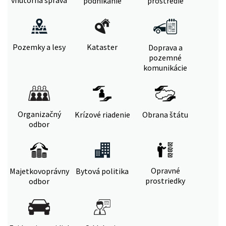
vnútorná správa
podnikanie
prostredie
Pozemky a lesy
Kataster
Doprava a
pozemné
komunikácie
Organizačný
Krízové riadenie
Obrana štátu
odbor
Opravné
Majetkovoprávny
Bytová politika
prostriedky
odbor