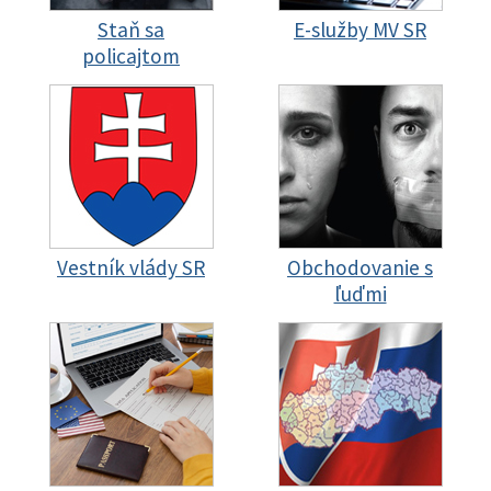
Staň sa
E-služby MV SR
policajtom
Vestník vlády SR
Obchodovanie s
ľuďmi