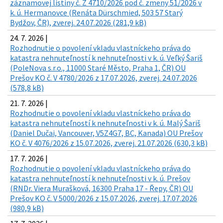
záznamovej listiny č. Z 4710/2026 pod č. zmeny 51/2026 v
k. ú. Hermanovce (Renáta Dürschmied, 503 57 Starý
Bydžov, ČR), zverej. 24.07.2026 (281,9 kB)
24. 7. 2026 |
Rozhodnutie o povolení vkladu vlastníckeho práva do
katastra nehnuteľností k nehnuteľnosti v k. ú. Veľký Šariš
(PoleNova s.r.o., 11000 Staré Město, Praha 1, ČR) OU
Prešov KO č. V 4780/2026 z 17.07.2026, zverej. 24.07.2026
(578,8 kB)
21. 7. 2026 |
Rozhodnutie o povolení vkladu vlastníckeho práva do
katastra nehnuteľností k nehnuteľnosti v k. ú. Malý Šariš
(Daniel Dučai, Vancouver, V5Z4G7, BC, Kanada) OU Prešov
KO č. V 4076/2026 z 15.07.2026, zverej. 21.07.2026 (630,3 kB)
17. 7. 2026 |
Rozhodnutie o povolení vkladu vlastníckeho práva do
katastra nehnuteľností k nehnuteľnosti v k. ú. Prešov
(RNDr. Viera Murašková, 16300 Praha 17 - Řepy, ČR) OU
Prešov KO č. V 5000/2026 z 15.07.2026, zverej. 17.07.2026
(980,9 kB)