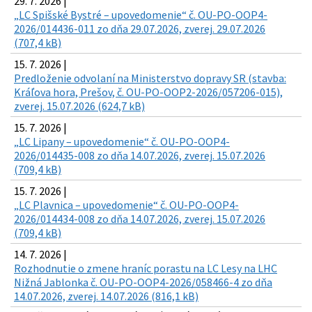
29. 7. 2026 |
„LC Spišské Bystré – upovedomenie“ č. OU-PO-OOP4-
2026/014436-011 zo dňa 29.07.2026, zverej. 29.07.2026
(707,4 kB)
15. 7. 2026 |
Predloženie odvolaní na Ministerstvo dopravy SR (stavba:
Kráľova hora, Prešov, č. OU-PO-OOP2-2026/057206-015),
zverej. 15.07.2026 (624,7 kB)
15. 7. 2026 |
„LC Lipany – upovedomenie“ č. OU-PO-OOP4-
2026/014435-008 zo dňa 14.07.2026, zverej. 15.07.2026
(709,4 kB)
15. 7. 2026 |
„LC Plavnica – upovedomenie“ č. OU-PO-OOP4-
2026/014434-008 zo dňa 14.07.2026, zverej. 15.07.2026
(709,4 kB)
14. 7. 2026 |
Rozhodnutie o zmene hraníc porastu na LC Lesy na LHC
Nižná Jablonka č. OU-PO-OOP4-2026/058466-4 zo dňa
14.07.2026, zverej. 14.07.2026 (816,1 kB)