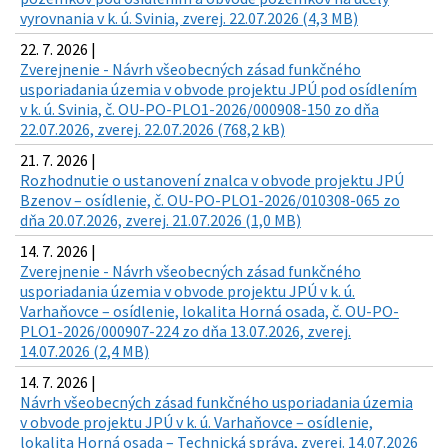
vyrovnania v k. ú. Svinia, zverej. 22.07.2026 (4,3 MB)
22. 7. 2026 |
Zverejnenie - Návrh všeobecných zásad funkčného
usporiadania územia v obvode projektu JPÚ pod osídlením
v k. ú. Svinia, č. OU-PO-PLO1-2026/000908-150 zo dňa
22.07.2026, zverej. 22.07.2026 (768,2 kB)
21. 7. 2026 |
Rozhodnutie o ustanovení znalca v obvode projektu JPÚ
Bzenov – osídlenie, č. OU-PO-PLO1-2026/010308-065 zo
dňa 20.07.2026, zverej. 21.07.2026 (1,0 MB)
14. 7. 2026 |
Zverejnenie - Návrh všeobecných zásad funkčného
usporiadania územia v obvode projektu JPÚ v k. ú.
Varhaňovce – osídlenie, lokalita Horná osada, č. OU-PO-
PLO1-2026/000907-224 zo dňa 13.07.2026, zverej.
14.07.2026 (2,4 MB)
14. 7. 2026 |
Návrh všeobecných zásad funkčného usporiadania územia
v obvode projektu JPÚ v k. ú. Varhaňovce – osídlenie,
lokalita Horná osada – Technická správa, zverej. 14.07.2026