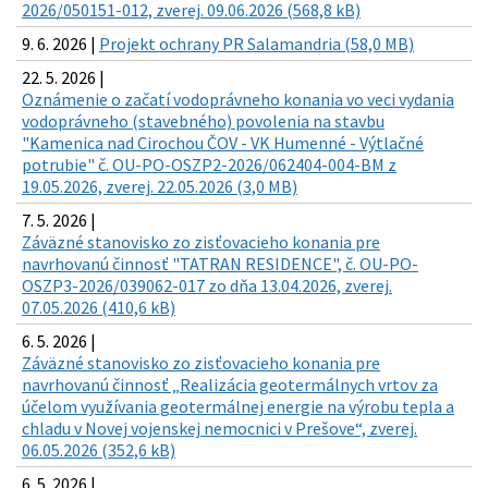
2026/050151-012, zverej. 09.06.2026 (568,8 kB)
9. 6. 2026 |
Projekt ochrany PR Salamandria (58,0 MB)
22. 5. 2026 |
Oznámenie o začatí vodoprávneho konania vo veci vydania
vodoprávneho (stavebného) povolenia na stavbu
"Kamenica nad Cirochou ČOV - VK Humenné - Výtlačné
potrubie" č. OU-PO-OSZP2-2026/062404-004-BM z
19.05.2026, zverej. 22.05.2026 (3,0 MB)
7. 5. 2026 |
Záväzné stanovisko zo zisťovacieho konania pre
navrhovanú činnosť "TATRAN RESIDENCE", č. OU-PO-
OSZP3-2026/039062-017 zo dňa 13.04.2026, zverej.
07.05.2026 (410,6 kB)
6. 5. 2026 |
Záväzné stanovisko zo zisťovacieho konania pre
navrhovanú činnosť „Realizácia geotermálnych vrtov za
účelom využívania geotermálnej energie na výrobu tepla a
chladu v Novej vojenskej nemocnici v Prešove“, zverej.
06.05.2026 (352,6 kB)
6. 5. 2026 |