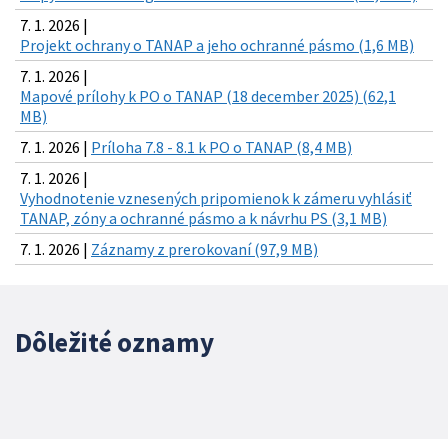
7. 1. 2026 |
Projekt ochrany o TANAP a jeho ochranné pásmo (1,6 MB)
7. 1. 2026 |
Mapové prílohy k PO o TANAP (18 december 2025) (62,1
MB)
7. 1. 2026 |
Príloha 7.8 - 8.1 k PO o TANAP (8,4 MB)
7. 1. 2026 |
Vyhodnotenie vznesených pripomienok k zámeru vyhlásiť
TANAP, zóny a ochranné pásmo a k návrhu PS (3,1 MB)
7. 1. 2026 |
Záznamy z prerokovaní (97,9 MB)
Dôležité oznamy