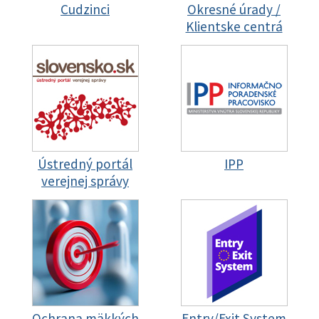
Cudzinci
Okresné úrady /
Klientske centrá
Ústredný portál
IPP
verejnej správy
Ochrana mäkkých
Entry/Exit System