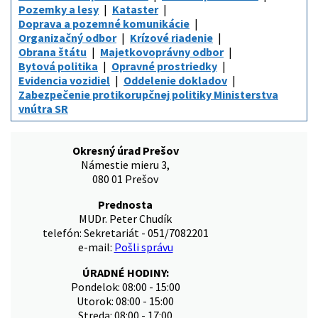
Pozemky a lesy
Kataster
Doprava a pozemné komunikácie
Organizačný odbor
Krízové riadenie
Obrana štátu
Majetkovoprávny odbor
Bytová politika
Opravné prostriedky
Evidencia vozidiel
Oddelenie dokladov
Zabezpečenie protikorupčnej politiky Ministerstva
vnútra SR
Okresný úrad Prešov
Námestie mieru 3,
080 01 Prešov
Prednosta
MUDr. Peter Chudík
telefón: Sekretariát - 051/7082201
e-mail:
Pošli správu
ÚRADNÉ HODINY:
Pondelok: 08:00 - 15:00
Utorok: 08:00 - 15:00
Streda: 08:00 - 17:00