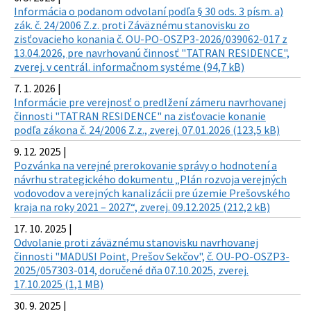
Informácia o podanom odvolaní podľa § 30 ods. 3 písm. a)
zák. č. 24/2006 Z.z. proti Záväznému stanovisku zo
zisťovacieho konania č. OU-PO-OSZP3-2026/039062-017 z
13.04.2026, pre navrhovanú činnosť "TATRAN RESIDENCE",
zverej. v centrál. informačnom systéme (94,7 kB)
7. 1. 2026 |
Informácie pre verejnosť o predlžení zámeru navrhovanej
činnosti "TATRAN RESIDENCE" na zisťovacie konanie
podľa zákona č. 24/2006 Z.z., zverej. 07.01.2026 (123,5 kB)
9. 12. 2025 |
Pozvánka na verejné prerokovanie správy o hodnotení a
návrhu strategického dokumentu „Plán rozvoja verejných
vodovodov a verejných kanalizácii pre územie Prešovského
kraja na roky 2021 – 2027“, zverej. 09.12.2025 (212,2 kB)
17. 10. 2025 |
Odvolanie proti záväznému stanovisku navrhovanej
činnosti "MADUSI Point, Prešov Sekčov", č. OU-PO-OSZP3-
2025/057303-014, doručené dňa 07.10.2025, zverej.
17.10.2025 (1,1 MB)
30. 9. 2025 |