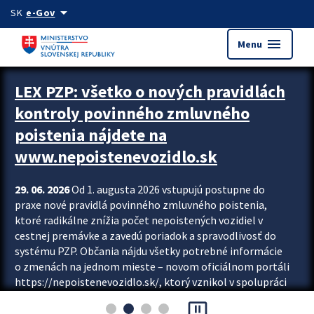
Preskocit na hlavný obsah
arrow_drop_down
SK
e-Gov
menu
Menu
Zastavit automatický posun upútavok
LEX PZP: všetko o nových pravidlách
kontroly povinného zmluvného
poistenia nájdete na
www.nepoistenevozidlo.sk
29. 06. 2026
Od 1. augusta 2026 vstupujú postupne do
praxe nové pravidlá povinného zmluvného poistenia,
ktoré radikálne znížia počet nepoistených vozidiel v
cestnej premávke a zavedú poriadok a spravodlivosť do
systému PZP. Občania nájdu všetky potrebné informácie
o zmenách na jednom mieste – novom oficiálnom portáli
https://nepoistenevozidlo.sk/, ktorý vznikol v spolupráci
Slovenskej kancelárie poisťovateľov (SKP), Slovenskej
pause_presentation
asociácie poisťovní (SLASPO) a Ministerstva vnútra SR.