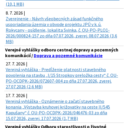
(10,1 MB)
8. 7. 2026 |
Zverejnenie - Návrh všeobecných zásad funkčného
usporiadania územia v obvode projektu JPÚ v k. ú.
Rokycany - osídlenie, lokalita Svinka, č. OU-PO-PLO1-
2026/000824-157 zo dňa 07.07.2026, zverej. 08.07.2026 (3,6
MB)
Verejné vyhlášky odboru cestnej dopravy a pozemných
komunikácií /
Doprava a pozemné komunikácie
27. 7. 2026 |
Verejná vyhláška - Predĺženie platnosti stavebného
povolenia na stavbu „I/15 Stropkov preložka cesty“ č. OU-
PO-OCDPK-2026/072607-004 zo dňa 27.07.2026, zverej.
27.07.2026 (2,6 MB)
17. 7. 2026 |
Verejná vyhláška - Oznámenie o začatí stavebného
konania „Výstavba kruhovej križovatky na ceste II/545
Kapušany“ č. OU-PO-OCDPK-2026/046476-03 zo dňa
15.07.2026, zverej. 17.07.2026 (1,7 MB)
Verejné vyhlášky Odboru starostlivosti o životné