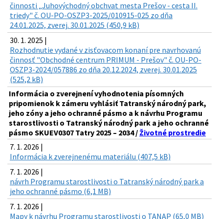
činnosti „Juhovýchodný obchvat mesta Prešov - cesta II.
triedy" č. OU-PO-OSZP3-2025/010915-025 zo dňa
24.01.2025, zverej. 30.01.2025 (450,9 kB)
30. 1. 2025 |
Rozhodnutie vydané v zisťovacom konaní pre navrhovanú
činnosť "Obchodné centrum PRIMUM - Prešov" č. OU-PO-
OSZP3-2024/057886 zo dňa 20.12.2024, zverej. 30.01.2025
(525,2 kB)
Informácia o zverejnení vyhodnotenia písomných
pripomienok k zámeru vyhlásiť Tatranský národný park,
jeho zóny a jeho ochranné pásmo a k návrhu Programu
starostlivosti o Tatranský národný park a jeho ochranné
pásmo SKUEV0307 Tatry 2025 – 2034 /
Životné prostredie
7. 1. 2026 |
Informácia k zverejnenému materiálu (407,5 kB)
7. 1. 2026 |
návrh Programu starostlivosti o Tatranský národný park a
jeho ochranné pásmo (6,1 MB)
7. 1. 2026 |
Mapy k návrhu Programu starostlivosti o TANAP (65,0 MB)