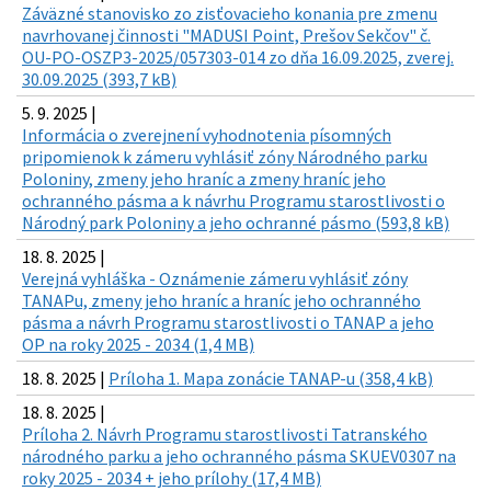
Záväzné stanovisko zo zisťovacieho konania pre zmenu
navrhovanej činnosti "MADUSI Point, Prešov Sekčov" č.
OU-PO-OSZP3-2025/057303-014 zo dňa 16.09.2025, zverej.
30.09.2025 (393,7 kB)
5. 9. 2025 |
Informácia o zverejnení vyhodnotenia písomných
pripomienok k zámeru vyhlásiť zóny Národného parku
Poloniny, zmeny jeho hraníc a zmeny hraníc jeho
ochranného pásma a k návrhu Programu starostlivosti o
Národný park Poloniny a jeho ochranné pásmo (593,8 kB)
18. 8. 2025 |
Verejná vyhláška - Oznámenie zámeru vyhlásiť zóny
TANAPu, zmeny jeho hraníc a hraníc jeho ochranného
pásma a návrh Programu starostlivosti o TANAP a jeho
OP na roky 2025 - 2034 (1,4 MB)
18. 8. 2025 |
Príloha 1. Mapa zonácie TANAP-u (358,4 kB)
18. 8. 2025 |
Príloha 2. Návrh Programu starostlivosti Tatranského
národného parku a jeho ochranného pásma SKUEV0307 na
roky 2025 - 2034 + jeho prílohy (17,4 MB)