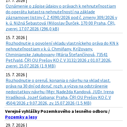
17. 7. 2026 |
Oznámenie o zápise údajov o právach k nehnuteľnostiam
do operátu katastra nehnuteľností na základe
záznamovej listiny č. Z 4390/2026 pod č. zmeny 309/2026 v
k. ú. Nižná Šebastová (Miloslav Ďurček, 170 00 Praha, ČR),
zverej. 17.07.2026 (296,0 kB)
15. 7. 2026 |
Rozhodnutie o povolení vkladu vlastníckeho práva do KN k
nehnuteľnostiam v k. ú. Chmiňany, Krížovany,
Chminianske Jakubovany (Mária Štefančínová, 73541
Petřvald, ČR) OU Prešov KO č. V 3132/2026 z 01.07.2026,
zverej. 15.07.2026 (1,9 MB)
15. 7. 2026 |
Rozhodnutie o preruš. konania o návrhu na vklad vlast.
práva na 30 dní od doruč. rozh. a výzva na odstránenie
nedostatkov návrhu (Mgr. Nadežda Kandová, JUDr. Irena
Hradíková, Jozef Gabana; Praha, ČR) OU Prešov KO č. V
4504/2026 z 9.07.2026, zv. 15.07.2026 (1,5 MB)
Verejné vyhlášky Pozemkového a lesného odboru /
Pozemky a lesy
29. 7. 2026 |