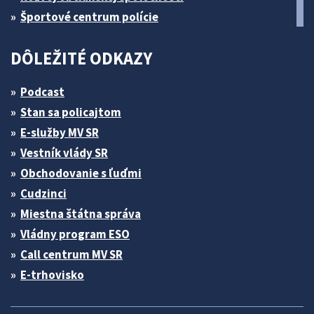
Športové centrum polície
DÔLEŽITÉ ODKAZY
Podcast
Stan sa policajtom
E-služby MV SR
Vestník vlády SR
Obchodovanie s ľuďmi
Cudzinci
Miestna štátna správa
Vládny program ESO
Call centrum MV SR
E-trhovisko