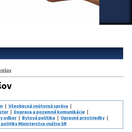
rešov
šov
um
Všeobecná vnútorná správa
ster
Doprava a pozemné komunikácie
y odbor
Bytová politika
Opravné prostriedky
politiky Ministerstva vnútra SR