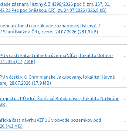
de záznam. listiny č. Z 4396/2026 pod č. zm. 157, 81,
42 21 Pec pod Sněžkou, ČR), zv. 24.07.2026 (326,8 kB)
ehnuteľností na základe záznamovej listiny č. Z
Starý Bydžov, ČR), zverej. 24.07.2026 (281,9 kB)
 v časti katastrálneho územia Víťaz, lokalita Dolina -
07.2026 (14,7 MB)
 v časti k. ú. Chminianske Jakubovany, lokalita Hlavná
rej. 28.07.2026 (17,9 MB)
ojektu JPÚ v k.ú. Šarišské Bohdanovce, lokalita Na Grúni,
 MB)
grafická časť návrhu VZFUÚ v obvode pozemkov pod
026 (4,3 MB)