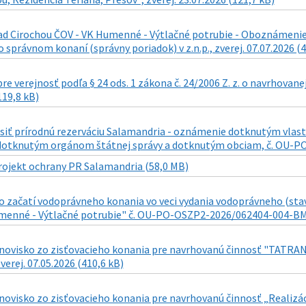
d Cirochou ČOV - VK Humenné - Výtlačné potrubie - Oboznámenie s 
o správnom konaní (správny poriadok) v z.n.p., zverej. 07.07.2026 (
re verejnosť podľa § 24 ods. 1 zákona č. 24/2006 Z. z. o navrhovane
119,8 kB)
siť prírodnú rezerváciu Salamandria - oznámenie dotknutým v
otknutým orgánom štátnej správy a dotknutým obciam, č. OU-PO-O
rojekt ochrany PR Salamandria (58,0 MB)
 začatí vodoprávneho konania vo veci vydania vodoprávneho (sta
menné - Výtlačné potrubie" č. OU-PO-OSZP2-2026/062404-004-BM z 1
novisko zo zisťovacieho konania pre navrhovanú činnosť "TATR
verej. 07.05.2026 (410,6 kB)
novisko zo zisťovacieho konania pre navrhovanú činnosť „Realizá