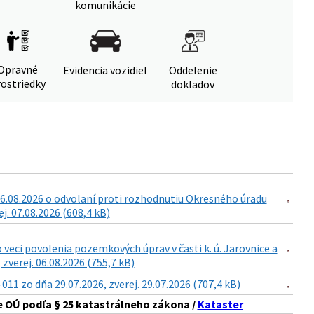
komunikácie
Opravné
Evidencia vozidiel
Oddelenie
ostriedky
dokladov
6.08.2026 o odvolaní proti rozhodnutiu Okresného úradu
. 07.08.2026 (608,4 kB)
eci povolenia pozemkových úprav v časti k. ú. Jarovnice a
zverej. 06.08.2026 (755,7 kB)
 zo dňa 29.07.2026, zverej. 29.07.2026 (707,4 kB)
 OÚ podľa § 25 katastrálneho zákona /
Kataster