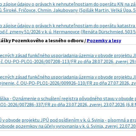
zápise údajov o právach k nehnuteľnostiam do operátu KN na zákla
 ú. Široké, Fričovce, Chmin. Jakubovany (Spišák Martin, Velká Úpa, 5
 zápise údajov o právach k nehnuteľnostiam do operátu katastra n
d č. zmeny 51/2026 v k. ú. Hermanovce (Renáta Dürschmied, 503 57 
hlášky Pozemkového a lesného odboru /
Pozemky a lesy
cných zásad funkčného usporiadania územia v obvode projektu JPÚ
 č. OU-PO-PLO1-2026/007208-113/FR zo dňa 28.07.2026, zverej. 29.
ecných zásad funkčného usporiadania územia v obvode projektu JPÚ
ejnenie, č. OU-PO-PLO1-2026/009926-110/FR zo dňa 27.07.2026, zve
áška - Oznámenie o schválení registra pôvodného stavu v obvode pr
1-2026/007286-337/FR zo dňa 23.07.2026, zverej. 23.07.2026 (6,8
v obvode projektu JPÚ pod osídlením v k. ú. Svinia - písomná a 
obvode pozemkov na účely vyrovnania v k. ú. Svinia, zverej. 22.07.2