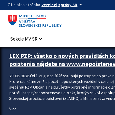
Preskocit na hlavný obsah
arrow_drop_down
verejnej správy SR
Oficiálna stránka
Sekcie MV SR
keyboard_arrow_down
Zastavit automatický posun upútavok
LEX PZP: všetko o nových pravidlách 
poistenia nájdete na www.nepoistenev
29. 06. 2026
Od 1. augusta 2026 vstupujú postupne do praxe 
ktoré radikálne znížia počet nepoistených vozidiel v cestne
systému PZP. Občania nájdu všetky potrebné informácie o 
portáli https://nepoistenevozidlo.sk/, ktorý vznikol v spolu
Slovenskej asociácie poisťovní (SLASPO) a Ministerstva vnútra
Viac