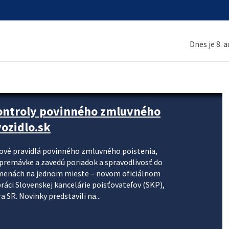
Dnes je 8. 
kontroly povinného zmluvného
ozidlo.sk
nové pravidlá povinného zmluvného poistenia,
j premávke a zavedú poriadok a spravodlivosť do
zmenách na jednom mieste – novom oficiálnom
práci Slovenskej kancelárie poisťovateľov (SKP),
 SR. Novinky predstavili na...