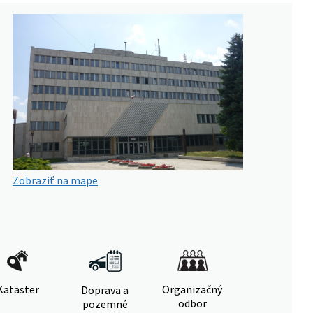
Zobraziť na mape
Kataster
Organizačný
Doprava a
odbor
pozemné