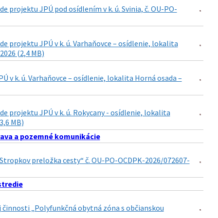
 projektu JPÚ pod osídlením v k. ú. Svinia, č. OU-PO-
projektu JPÚ v k. ú. Varhaňovce – osídlenie, lokalita
2026 (2,4 MB)
v k. ú. Varhaňovce – osídlenie, lokalita Horná osada –
projektu JPÚ v k. ú. Rokycany - osídlenie, lokalita
(3,6 MB)
ava a pozemné komunikácie
15 Stropkov preložka cesty“ č. OU-PO-OCDPK-2026/072607-
stredie
nej činnosti „Polyfunkčná obytná zóna s občianskou