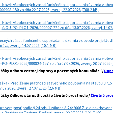
- Návrh všeobecných zásad funkčného usporiadania územia v obvode
0908-150 zo dňa 22.07.2026, zverej. 22.07.2026 (768,2 kB)
- Návrh všeobecných zásad funkčného usporiadania územia v obvode 
 č. OU-PO-PLO1-2026/000907-224 zo dňa 13.07.2026, zverej. 14.07.
cných zásad funkčného usporiadania územia v obvode projektu JPÚ 
ráva, zverej. 14.07.2026 (10,1 MB)
- Návrh všeobecných zásad funkčného usporiadania územia v obvode 
U-PO-PLO1-2026/000824-157 zo dňa 07.07.2026, zverej. 08.07.2026 
lášky odboru cestnej dopravy a pozemných komunikácií /
Dopr
láška - Predĺženie platnosti stavebného povolenia na stavbu „I/
7.07.2026, zverej. 27.07.2026 (2,6 MB)
lášky Odboru starostlivosti o životné prostredie /
Životné pro
re verejnosť podľa § 24 ods. 1 zákona č. 24/2006 Z. z. o navrhova
, Rezidencia Teriana, Prešov“, zverej. 23.07.2026 (121,7 kB)