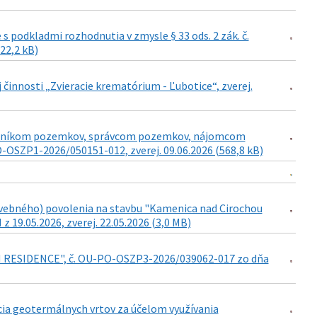
podkladmi rozhodnutia v zmysle § 33 ods. 2 zák. č.
422,2 kB)
j činnosti „Zvieracie krematórium - Ľubotice“, zverej.
lastníkom pozemkov, správcom pozemkov, nájomcom
SZP1-2026/050151-012, zverej. 09.06.2026 (568,8 kB)
vebného) povolenia na stavbu "Kamenica nad Cirochou
9.05.2026, zverej. 22.05.2026 (3,0 MB)
AN RESIDENCE", č. OU-PO-OSZP3-2026/039062-017 zo dňa
cia geotermálnych vrtov za účelom využívania