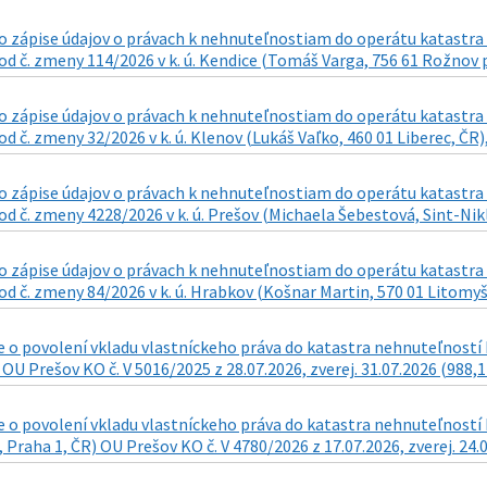
 zápise údajov o právach k nehnuteľnostiam do operátu katastra n
d č. zmeny 114/2026 v k. ú. Kendice (Tomáš Varga, 756 61 Rožnov p
 zápise údajov o právach k nehnuteľnostiam do operátu katastra n
d č. zmeny 32/2026 v k. ú. Klenov (Lukáš Vaľko, 460 01 Liberec, ČR),
 zápise údajov o právach k nehnuteľnostiam do operátu katastra n
d č. zmeny 4228/2026 v k. ú. Prešov (Michaela Šebestová, Sint-Nikla
 zápise údajov o právach k nehnuteľnostiam do operátu katastra n
d č. zmeny 84/2026 v k. ú. Hrabkov (Košnar Martin, 570 01 Litomyšl 
o povolení vkladu vlastníckeho práva do katastra nehnuteľností k
 OU Prešov KO č. V 5016/2025 z 28.07.2026, zverej. 31.07.2026 (988,1
o povolení vkladu vlastníckeho práva do katastra nehnuteľností k n
 Praha 1, ČR) OU Prešov KO č. V 4780/2026 z 17.07.2026, zverej. 24.