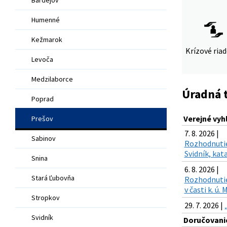
Humenné
Kežmarok
Krízové ria
Levoča
Medzilaborce
Úradná 
Poprad
Verejné vyh
Prešov
7. 8. 2026 |
Sabinov
Rozhodnutie
Svidník, kat
Snina
6. 8. 2026 |
Stará Ľubovňa
Rozhodnutie 
v časti k. ú
Stropkov
29. 7. 2026 |
Svidník
Doručovanie