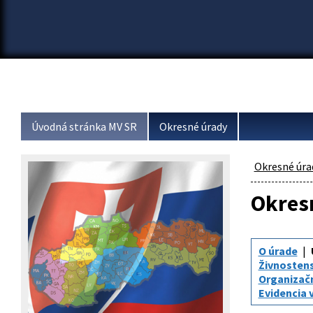
Úvodná stránka MV SR
Okresné úrady
Okresné úra
Okresn
O úrade
Živnosten
Organizač
Evidencia 