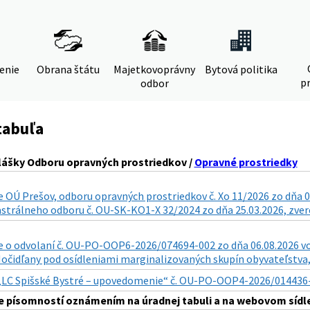
denie
Obrana štátu
Majetkovoprávny
Bytová politika
pr
odbor
tabuľa
lášky Odboru opravných prostriedkov /
Opravné prostriedky
 OÚ Prešov, odboru opravných prostriedkov č. Xo 11/2026 zo dňa 0
astrálneho odboru č. OU-SK-KO1-X 32/2024 zo dňa 25.03.2026, zverej
o odvolaní č. OU-PO-OOP6-2026/074694-002 zo dňa 06.08.2026 vo v
. Močidľany pod osídleniami marginalizovaných skupín obyvateľstva, 
„LC Spišské Bystré – upovedomenie“ č. OU-PO-OOP4-2026/014436-011
 písomností oznámením na úradnej tabuli a na webovom sídle