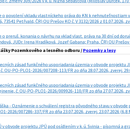
d č. zmeny 309/2026 v k. ú. Nižná Šebastová (Miloslav Ďurček, 170 0
 o povolení vkladu vlastníckeho práva do KN k nehnuteľnostiam v
, 73541 Petřvald, ČR) OU Prešov KO č. V 3132/2026 z 01.07.2026, zve
o preruš. konania o návrhu na vklad vlast. práva na 30 dní od doru
ová, JUDr. Irena Hradíková, Jozef Gabana; Praha, ČR) OU Prešov KO
hlášky Pozemkového a lesného odboru /
Pozemky a lesy
cných zásad funkčného usporiadania územia v obvode projektu JPÚ
 č. OU-PO-PLO1-2026/007208-113/FR zo dňa 28.07.2026, zverej. 29.
ecných zásad funkčného usporiadania územia v obvode projektu JPÚ
ejnenie, č. OU-PO-PLO1-2026/009926-110/FR zo dňa 27.07.2026, zve
áška - Oznámenie o schválení registra pôvodného stavu v obvode pr
1-2026/007286-337/FR zo dňa 23.07.2026, zverej. 23.07.2026 (6,8
v obvode projektu JPÚ pod osídlením v k. ú. Svinia - písomná a 