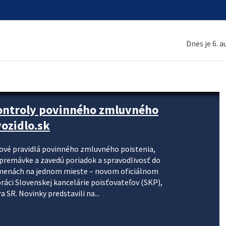
Dnes je 6. 
kontroly povinného zmluvného
ozidlo.sk
nové pravidlá povinného zmluvného poistenia,
j premávke a zavedú poriadok a spravodlivosť do
zmenách na jednom mieste – novom oficiálnom
práci Slovenskej kancelárie poisťovateľov (SKP),
 SR. Novinky predstavili na...