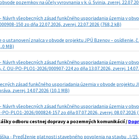
obvode pozemkov na účely vyrovnania v k. ú. Svinia, zverej. 22.07.2
- Návrh všeobecných zásad funkčného usporiadania územia v obvode
0908-150 zo dňa 22.07.2026, zverej. 22.07.2026 (768,2 kB)
 o ustanovení znalca v obvode projektu JPÚ Bzenov – osídlenie, č
1,0 MB)
- Návrh všeobecných zásad funkčného usporiadania územia v obvode 
 č. OU-PO-PLO1-2026/000907-224 zo dňa 13.07.2026, zverej. 14.07.
cných zásad funkčného usporiadania územia v obvode projektu JPÚ 
ráva, zverej. 14.07.2026 (10,1 MB)
- Návrh všeobecných zásad funkčného usporiadania územia v obvode 
U-PO-PLO1-2026/000824-157 zo dňa 07.07.2026, zverej. 08.07.2026 
lášky odboru cestnej dopravy a pozemných komunikácií /
Dopr
láška - Predĺženie platnosti stavebného povolenia na stavbu „I/