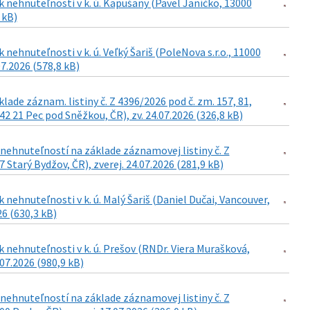
 nehnuteľnosti v k. ú. Kapušany (Pavel Janíčko, 13000
 kB)
ehnuteľnosti v k. ú. Veľký Šariš (PoleNova s.r.o., 11000
07.2026 (578,8 kB)
de záznam. listiny č. Z 4396/2026 pod č. zm. 157, 81,
42 21 Pec pod Sněžkou, ČR), zv. 24.07.2026 (326,8 kB)
ehnuteľností na základe záznamovej listiny č. Z
Starý Bydžov, ČR), zverej. 24.07.2026 (281,9 kB)
nehnuteľnosti v k. ú. Malý Šariš (Daniel Dučai, Vancouver,
26 (630,3 kB)
 nehnuteľnosti v k. ú. Prešov (RNDr. Viera Murašková,
.07.2026 (980,9 kB)
ehnuteľností na základe záznamovej listiny č. Z