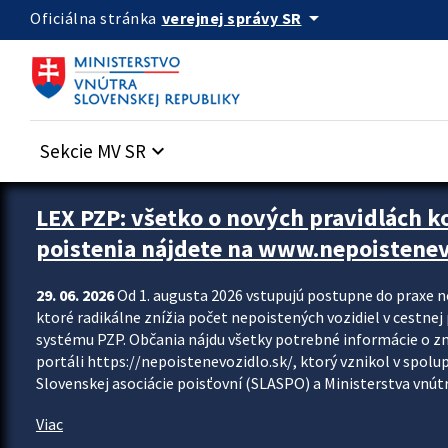
Preskocit na hlavný obsah
arrow_drop_down
verejnej správy SR
Oficiálna stránka
Sekcie MV SR
keyboard_arrow_down
Zastavit automatický posun upútavok
LEX PZP: všetko o nových pravidlách 
poistenia nájdete na www.nepoistenev
29. 06. 2026
Od 1. augusta 2026 vstupujú postupne do praxe 
ktoré radikálne znížia počet nepoistených vozidiel v cestne
systému PZP. Občania nájdu všetky potrebné informácie o 
portáli https://nepoistenevozidlo.sk/, ktorý vznikol v spolu
Slovenskej asociácie poisťovní (SLASPO) a Ministerstva vnútra
Viac