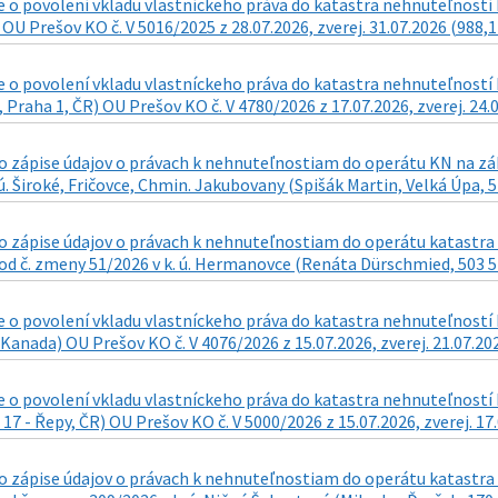
o povolení vkladu vlastníckeho práva do katastra nehnuteľností k
 OU Prešov KO č. V 5016/2025 z 28.07.2026, zverej. 31.07.2026 (988,1
o povolení vkladu vlastníckeho práva do katastra nehnuteľností k n
 Praha 1, ČR) OU Prešov KO č. V 4780/2026 z 17.07.2026, zverej. 24.
zápise údajov o právach k nehnuteľnostiam do operátu KN na zákla
 ú. Široké, Fričovce, Chmin. Jakubovany (Spišák Martin, Velká Úpa, 5
 zápise údajov o právach k nehnuteľnostiam do operátu katastra n
d č. zmeny 51/2026 v k. ú. Hermanovce (Renáta Dürschmied, 503 57 
o povolení vkladu vlastníckeho práva do katastra nehnuteľností k 
Kanada) OU Prešov KO č. V 4076/2026 z 15.07.2026, zverej. 21.07.20
o povolení vkladu vlastníckeho práva do katastra nehnuteľností k
17 - Řepy, ČR) OU Prešov KO č. V 5000/2026 z 15.07.2026, zverej. 17
 zápise údajov o právach k nehnuteľnostiam do operátu katastra n