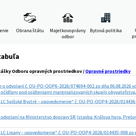
denie
Obrana štátu
Majetkovoprávny
Bytová politika
pr
odbor
tabuľa
lášky Odboru opravných prostriedkov /
Opravné prostriedky
o odvolaní č. OU-PO-OOP6-2026/074694-002 zo dňa 06.08.2026 vo v
. Močidľany pod osídleniami marginalizovaných skupín obyvateľstva, 
„LC Spišské Bystré – upovedomenie“ č. OU-PO-OOP4-2026/014436-011
odvolaní na Ministerstvo dopravy SR (stavba: Kráľova hora, Prešo
„LC Lipany – upovedomenie“ č. OU-PO-OOP4-2026/014435-008 zo dňa 