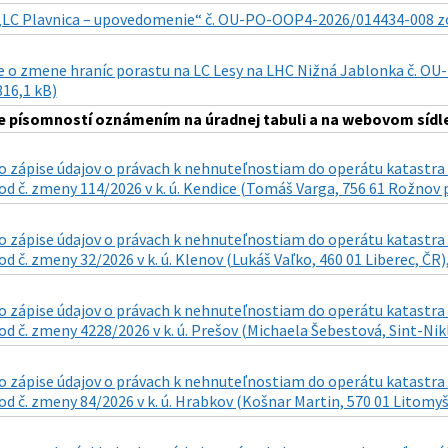
„LC Plavnica – upovedomenie“ č. OU-PO-OOP4-2026/014434-008 zo dň
 o zmene hraníc porastu na LC Lesy na LHC Nižná Jablonka č. OU-
816,1 kB)
 písomností oznámením na úradnej tabuli a na webovom sídle
 zápise údajov o právach k nehnuteľnostiam do operátu katastra n
d č. zmeny 114/2026 v k. ú. Kendice (Tomáš Varga, 756 61 Rožnov p
 zápise údajov o právach k nehnuteľnostiam do operátu katastra n
d č. zmeny 32/2026 v k. ú. Klenov (Lukáš Vaľko, 460 01 Liberec, ČR),
 zápise údajov o právach k nehnuteľnostiam do operátu katastra n
d č. zmeny 4228/2026 v k. ú. Prešov (Michaela Šebestová, Sint-Nikla
 zápise údajov o právach k nehnuteľnostiam do operátu katastra n
d č. zmeny 84/2026 v k. ú. Hrabkov (Košnar Martin, 570 01 Litomyšl 