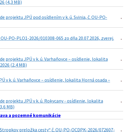
026 (4,3 MB)
 projektu JPÚ pod osídlením v k. ú. Svinia, č. OU-PO-
. OU-PO-PLO1-2026/010308-065 zo dňa 20.07.2026, zverej.
projektu JPÚ v k. ú. Varhaňovce – osídlenie, lokalita
2026 (2,4 MB)
v k. ú. Varhaňovce – osídlenie, lokalita Horná osada –
projektu JPÚ v k. ú. Rokycany - osídlenie, lokalita
(3,6 MB)
ava a pozemné komunikácie
15 Stropkov preložka cesty“ č. OU-PO-OCDPK-2026/072607-