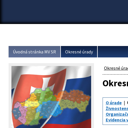
Úvodná stránka MV SR
Okresné úrady
Okresné úra
Okresn
O úrade
Živnosten
Organizač
Evidencia 