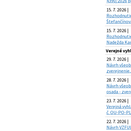
4390/2026 po
15. 7. 2026 |
Rozhodnutie
Štefančínová
15. 7. 2026 |
Rozhodnutie 
Nadežda Kand
Verejné vy
29. 7. 2026 |
Návrh všeobe
zverejnenie,
28. 7. 2026 |
Návrh všeob
osada - zver
23. 7. 2026 |
Verejná vyhl
č. OU-PO-PLO
22. 7. 2026 |
Návrh VZFUÚ 