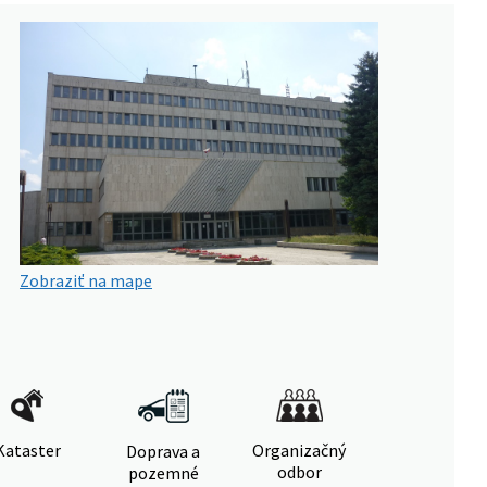
Zobraziť na mape
Kataster
Organizačný
Doprava a
odbor
pozemné