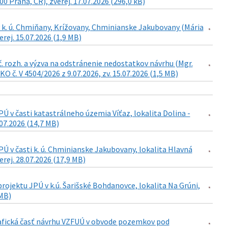
0 Praha, ČR), zverej. 17.07.2026 (296,0 kB)
 k. ú. Chmiňany, Krížovany, Chminianske Jakubovany (Mária
rej. 15.07.2026 (1,9 MB)
č. rozh. a výzva na odstránenie nedostatkov návrhu (Mgr.
 č. V 4504/2026 z 9.07.2026, zv. 15.07.2026 (1,5 MB)
 v časti katastrálneho územia Víťaz, lokalita Dolina -
07.2026 (14,7 MB)
 v časti k. ú. Chminianske Jakubovany, lokalita Hlavná
rej. 28.07.2026 (17,9 MB)
ojektu JPÚ v k.ú. Šarišské Bohdanovce, lokalita Na Grúni,
 MB)
grafická časť návrhu VZFUÚ v obvode pozemkov pod