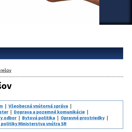
rešov
šov
um
Všeobecná vnútorná správa
ster
Doprava a pozemné komunikácie
y odbor
Bytová politika
Opravné prostriedky
politiky Ministerstva vnútra SR