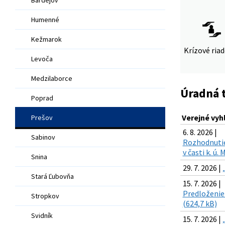
Humenné
Kežmarok
Krízové ria
Levoča
Medzilaborce
Úradná 
Poprad
Verejné vyh
Prešov
6. 8. 2026 |
Sabinov
Rozhodnutie 
v časti k. ú
Snina
29. 7. 2026 |
Stará Ľubovňa
15. 7. 2026 |
Predloženie 
Stropkov
(624,7 kB)
Svidník
15. 7. 2026 |